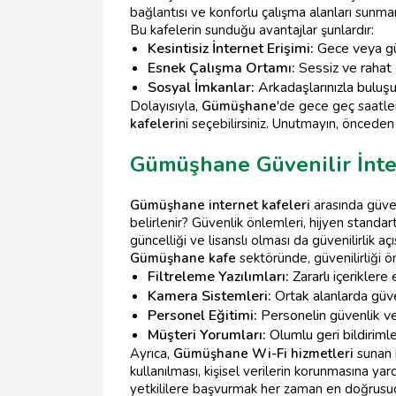
bağlantısı ve konforlu çalışma alanları sunman
Bu kafelerin sunduğu avantajlar şunlardır:
Kesintisiz İnternet Erişimi:
Gece veya gün
Esnek Çalışma Ortamı:
Sessiz ve rahat ç
Sosyal İmkanlar:
Arkadaşlarınızla buluş
Dolayısıyla,
Gümüşhane
'de gece geç saatler
kafeleri
ni seçebilirsiniz. Unutmayın, önceden
Gümüşhane Güvenilir İnte
Gümüşhane internet kafeleri
arasında güven
belirlenir? Güvenlik önlemleri, hijyen standart
güncelliği ve lisanslı olması da güvenilirlik a
Gümüşhane kafe
sektöründe, güvenilirliği ö
Filtreleme Yazılımları:
Zararlı içeriklere 
Kamera Sistemleri:
Ortak alanlarda güve
Personel Eğitimi:
Personelin güvenlik ve 
Müşteri Yorumları:
Olumlu geri bildiriml
Ayrıca,
Gümüşhane Wi-Fi hizmetleri
sunan 
kullanılması, kişisel verilerin korunmasına ya
yetkililere başvurmak her zaman en doğrusud