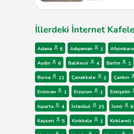
İllerdeki İnternet Kafel
Adana
Adıyaman
Afyonkara
6
1
Aydın
Balıkesir
Bartın
6
4
1
Bursa
Çanakkale
Çankırı
11
2
Erzincan
Erzurum
Eskişehir
1
1
Isparta
İstanbul
İzmir
4
25
6
Kayseri
Kırıkkale
Kırklareli
5
1