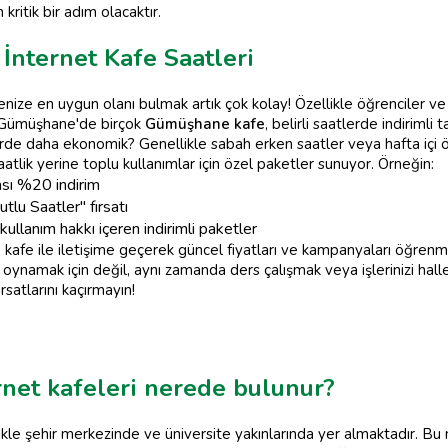
kritik bir adım olacaktır.
İnternet Kafe Saatleri
nize en uygun olanı bulmak artık çok kolay! Özellikle öğrenciler ve 
i, Gümüşhane'de birçok
Gümüşhane kafe
, belirli saatlerde indirimli 
rde daha ekonomik? Genellikle sabah erken saatler veya hafta içi öğ
saatlik yerine toplu kullanımlar için özel paketler sunuyor. Örneğin:
sı %20 indirim
lu Saatler" fırsatı
 kullanım hakkı içeren indirimli paketler
 kafe ile iletişime geçerek güncel fiyatları ve kampanyaları öğre
oynamak için değil, aynı zamanda ders çalışmak veya işlerinizi hall
ırsatlarını kaçırmayın!
net kafeleri nerede bulunur?
kle şehir merkezinde ve üniversite yakınlarında yer almaktadır. Bu 