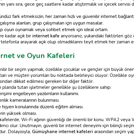
ın yanı sıra, gece geç saatlere kadar atıştırmalık ve içecek servisi 
düz fark etmeksizin, her zaman hızlı ve güvenilir internet bağlantı
alışma alanları, grup çalışmaları için uygun masalar.
up oyun oynamak veya sohbet etmek için ideal ortam.
e kadar açık bir
internet kafe
arıyorsanız, yukarıdaki faktörleri gö
 telefonla arayarak açık olup olmadıklarını teyit etmek her zaman en 
rnet ve Oyun Kafeleri
ilir bir seçim yapmak, özellikle çocuklar ve gençler için büyük öne
ları ve müşteri yorumları bu noktada belirleyici oluyor. Özellikle oyu
çısından dikkat edilmesi gereken bir diğer faktör.
n planda tutan işletmeler genellikle şu özelliklere sahip:
erişimi engelleyen yazılımların kullanımı.
nlik kameralarının bulunması.
hijyen konularında düzenli eğitim alması.
erin yüksek olması.
kafelerde, Wi-Fi ağının güvenliği de önemli bir konu. WPA2 veya W
rdımcı olur. Unutmayın, güvenli bir internet deneyimi için bilinçli s
ur. Dolayısıyla,
Gümüşhane internet kafeleri
arasından seçim yap