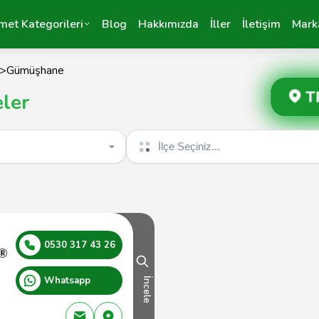
met Kategorileri
Blog
Hakkımızda
İller
İletişim
Mark
>
Gümüşhane
T
ler
İlçe seçin
0530 317 43 26
n®
Whatsapp
İncele