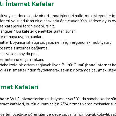
 İnternet Kafeler
 veya sadece sessiz bir ortamda işlerinizi halletmek isteyenler içi
erleri ve sundukları ek olanaklarla öne çıkıyor. Yani sadece oyun o
e kafeleri
ni tercih edebilirsiniz.
angileri? Bu kafeler genellikle şunları sunar:
e olmaya uygun alanlar.
tler boyunca rahatça çalışabilmeniz için ergonomik mobilyalar.
kesintisiz internet bağlantısı.
niz yeterli sayıda priz.
alzemelerine erişim imkanı.
 daha izole bir ortam sağlayabiliyor. Bu tür
Gümüşhane internet ka
-Fi hizmetleri
nden faydalanarak sakin bir ortamda çalışmak isteye
rnet Kafeleri
ane Wi-Fi hizmetleri
ne mi ihtiyacınız var? Ya da sabaha kadar s
rnet kafeleri
, bu tür durumlar için 7/24 hizmet veren mekanlar su
 yerler, özellikle öğrenciler ve gece çalışanlar için büyük kolaylık sağ