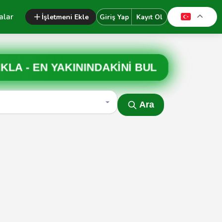
alar
İşletmeni Ekle
Giriş Yap
Kayıt Ol
IKLA -
EN YAKININDAKİNİ BUL
Ara