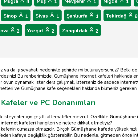
Muğla
Muş
Nevşehir
Niğde
4
1
1
1
Sinop
Sivas
Şanlıurfa
Tekirdağ
1
1
1
8
lova
Yozgat
Zonguldak
2
2
2
ya da iş seyahati nedeniyle şehirde mi bulunuyorsunuz? Belki de sa
erdesiniz! Bu rehberimizde, Gümüşhane internet kafeleri hakkında en 
ster oyun oynamak, ister ders çalışmak, isterseniz de sadece internett
tleri ve Gümüşhane kafe seçenekleri hakkında bilmeniz gereken he
 Kafeler ve PC Donanımları
isteyenler için çeşitli alternatifler mevcut. Özellikle
Gümüşhane in
 internet kafeleri
hangileri ve nelere dikkat etmeliyiz?
et kafenin olmazsa olmazıdır. Birçok
Gümüşhane kafede
yüksek hızl
feden kafeye değişiklik gösterebilir. Bu nedenle, gitmeden önce inte