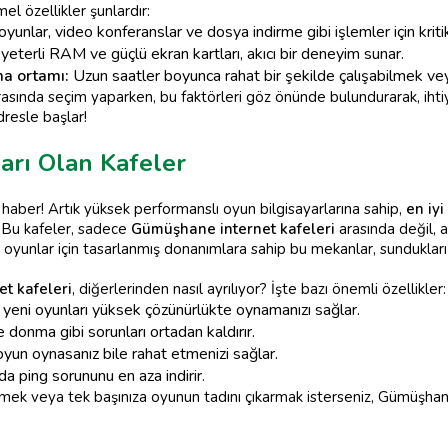
l özellikler şunlardır:
yunlar, video konferanslar ve dosya indirme gibi işlemler için krit
, yeterli RAM ve güçlü ekran kartları, akıcı bir deneyim sunar.
ma ortamı:
Uzun saatler boyunca rahat bir şekilde çalışabilmek ve
asında seçim yaparken, bu faktörleri göz önünde bulundurarak, ihtiyaç
dresle başlar!
rı Olan Kafeler
 haber! Artık yüksek performanslı oyun bilgisayarlarına sahip,
en iyi
z. Bu kafeler, sadece
Gümüşhane internet kafeleri
arasında değil,
i oyunlar için tasarlanmış donanımlara sahip bu mekanlar, sunduklar
et kafeleri
, diğerlerinden nasıl ayrılıyor? İşte bazı önemli özellikler:
yeni oyunları yüksek çözünürlükte oynamanızı sağlar.
donma gibi sorunları ortadan kaldırır.
yun oynasanız bile rahat etmenizi sağlar.
a ping sorununu en aza indirir.
çirmek veya tek başınıza oyunun tadını çıkarmak isterseniz, Gümüşhan