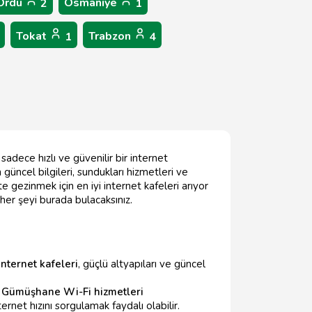
Ordu
Osmaniye
2
1
Tokat
Trabzon
1
4
dece hızlı ve güvenilir bir internet
güncel bilgileri, sundukları hizmetleri ve
e gezinmek için en iyi internet kafeleri arıyor
r şeyi burada bulacaksınız.
ternet kafeleri
, güçlü altyapıları ve güncel
ı
Gümüşhane Wi-Fi hizmetleri
rnet hızını sorgulamak faydalı olabilir.