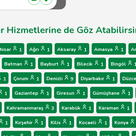
er Hizmetlerine de Göz Atabilirsi
hisar
Ağrı
Aksaray
Amasya
A
1
1
1
1
Batman
Bayburt
Bilecik
Bingöl
1
1
1
Çorum
Denizli
Diyarbakır
Düzc
1
1
9
1
Gaziantep
Giresun
Gümüşhane
1
1
1
1
Kahramanmaraş
Karabük
Karaman
3
1
1
Kırşehir
Kilis
Kocaeli
Konya
1
1
1
1