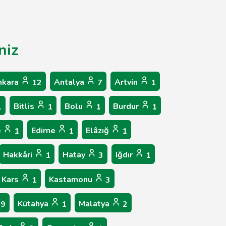
niz
nkara
Antalya
Artvin
12
7
1
Bitlis
Bolu
Burdur
1
1
1
1
e
Edirne
Elâzığ
1
1
1
Hakkâri
Hatay
Iğdır
1
3
1
Kars
Kastamonu
1
3
Kütahya
Malatya
9
1
2