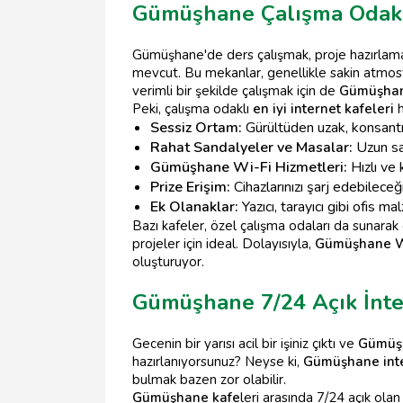
Gümüşhane Çalışma Odaklı
Gümüşhane'de ders çalışmak, proje hazırlamak
mevcut. Bu mekanlar, genellikle sakin atmosf
verimli bir şekilde çalışmak için de
Gümüşhan
Peki, çalışma odaklı
en iyi internet kafeleri
h
Sessiz Ortam:
Gürültüden uzak, konsantr
Rahat Sandalyeler ve Masalar:
Uzun saa
Gümüşhane Wi-Fi Hizmetleri:
Hızlı ve 
Prize Erişim:
Cihazlarınızı şarj edebileceği
Ek Olanaklar:
Yazıcı, tarayıcı gibi ofis m
Bazı kafeler, özel çalışma odaları da sunarak
projeler için ideal. Dolayısıyla,
Gümüşhane Wi
oluşturuyor.
Gümüşhane 7/24 Açık İnte
Gecenin bir yarısı acil bir işiniz çıktı ve
Gümüşh
hazırlanıyorsunuz? Neyse ki,
Gümüşhane inte
bulmak bazen zor olabilir.
Gümüşhane kafe
leri arasında 7/24 açık olan