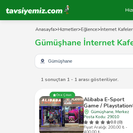
Tavsiyemiz Anasayfa
Hiz
Anasayfa
>
Hizmetler
>
Eğlence
>
İnternet Kafeler
Gümüşhane İnternet Kafe
Şehir seçin
1 sonuçtan 1 - 1 arası gösteriliyor.
Öne Çıkan
Alibaba E-Sport
Game / Playstatio
Gümüşhane, Merkez
Posta Kodu: 29010
0.0 (0)
Fiyat Aralığı: 200,00 ₺ -
400,00 ₺