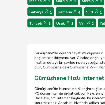
Manisa
Mardin
Mersin
1
1
1
Sakarya
Samsun
Siirt
1
4
1
Tunceli
Uşak
Van
Ya
1
1
2
Gümüşhane'de öğrenci hayatı mı yaşıyorsunuz 
bağlantısına ihtiyacınız var. O halde doğru y
fiyatları detaylı bir şekilde inceleyeceğiz. İ
olun, Gümüşhane'deki Gümüşhane Wi-Fi hizme
Gümüşhane Hızlı İnternet
Gümüşhane'de internete hızlı erişim sağlamak 
PC donanımları ile dikkat çekiyor. Peki,
en iyi
Öncelikle, hızlı internet bağlantısı bir intern
sunulmaktadır. Ancak, bu hizmetin kalitesi ka