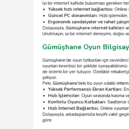
İyi bir internet kafede bulunması gereken teme
Yüksek hızlı internet bağlantısı:
Online o
Güncel PC donanımları:
Hızlı işlemciler
Ergonomik sandalyeler ve rahat çalış
Dolayısıyla,
Gümüşhane internet kafeleri
ar
Unutmayın, iyi bir internet deneyimi, doğru a
Gümüşhane Oyun Bilgisaya
Gümüşhane'de oyun tutkunları için sevindirici
oyunları kesintisiz bir şekilde oynayabilirsini
de önemli bir yer tutuyor. Özellikle rekabetç
çekiyor.
Peki,
Gümüşhane
'deki bu oyun odaklı
intern
Yüksek Performanslı Ekran Kartları:
En 
Hızlı İşlemciler:
Oyun sırasında kasma ve 
Konforlu Oyuncu Koltukları:
Saatlerce o
Hızlı İnternet Bağlantısı:
Online oyunlard
Dolayısıyla, arkadaşlarınızla keyifli vakit ge
göre.