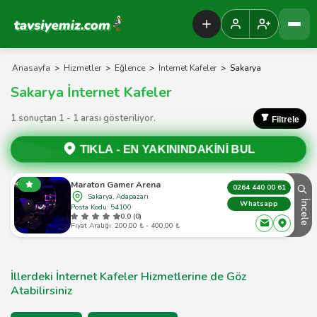
Tavsiyemiz Anasayfa
Anasayfa
>
Hizmetler
>
Eğlence
>
İnternet Kafeler
>
Sakarya
Sakarya İnternet Kafeler
1 sonuçtan 1 - 1 arası gösteriliyor.
Filtrele
TIKLA -
EN YAKININDAKİNİ BUL
Maraton Gamer Arena
0264 440 00 61
Sakarya, Adapazarı
İncele
Whatsapp
Posta Kodu: 54100
0.0 (0)
Fiyat Aralığı: 200,00 ₺ - 400,00 ₺
İllerdeki İnternet Kafeler Hizmetlerine de Göz
Atabilirsiniz