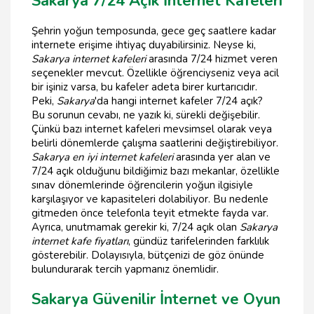
Sakarya 7/24 Açık İnternet Kafeleri
Şehrin yoğun temposunda, gece geç saatlere kadar
internete erişime ihtiyaç duyabilirsiniz. Neyse ki,
Sakarya internet kafeleri
arasında 7/24 hizmet veren
seçenekler mevcut. Özellikle öğrenciyseniz veya acil
bir işiniz varsa, bu kafeler adeta birer kurtarıcıdır.
Peki,
Sakarya
'da hangi internet kafeler 7/24 açık?
Bu sorunun cevabı, ne yazık ki, sürekli değişebilir.
Çünkü bazı internet kafeleri mevsimsel olarak veya
belirli dönemlerde çalışma saatlerini değiştirebiliyor.
Sakarya en iyi internet kafeleri
arasında yer alan ve
7/24 açık olduğunu bildiğimiz bazı mekanlar, özellikle
sınav dönemlerinde öğrencilerin yoğun ilgisiyle
karşılaşıyor ve kapasiteleri dolabiliyor. Bu nedenle
gitmeden önce telefonla teyit etmekte fayda var.
Ayrıca, unutmamak gerekir ki, 7/24 açık olan
Sakarya
internet kafe fiyatları
, gündüz tarifelerinden farklılık
gösterebilir. Dolayısıyla, bütçenizi de göz önünde
bulundurarak tercih yapmanız önemlidir.
Sakarya Güvenilir İnternet ve Oyun