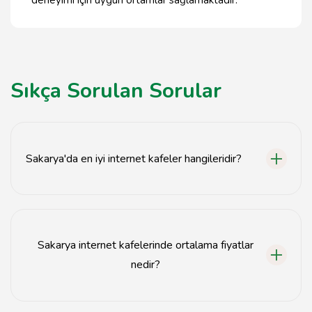
deneyimi için uygun ortamlar sağlamaktadır.
Sıkça Sorulan Sorular
Sakarya'da en iyi internet kafeler hangileridir?
Sakarya'da en iyi internet kafeler arasında X Kafe, Y
Kafe ve Z Kafe bulunmaktadır.
Sakarya internet kafelerinde ortalama fiyatlar
nedir?
Sakarya internet kafelerinde saatlik fiyatlar genellikle