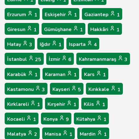
1
1
1
Erzurum
Eskişehir
Gaziantep
1
1
1
Giresun
Gümüşhane
Hakkâri
1
1
1
Hatay
Iğdır
Isparta
3
1
4
İstanbul
İzmir
Kahramanmaraş
25
6
3
Karabük
Karaman
Kars
1
1
1
Kastamonu
Kayseri
Kırıkkale
3
5
1
Kırklareli
Kırşehir
Kilis
1
1
1
Kocaeli
Konya
Kütahya
1
9
1
Malatya
Manisa
Mardin
2
1
1