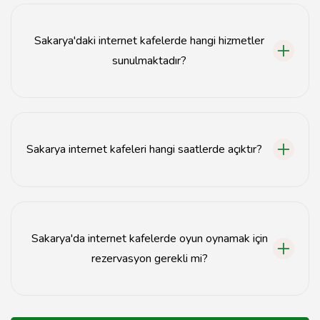
5-15 TL arasında değişmektedir.
Sakarya'daki internet kafelerde hangi hizmetler
sunulmaktadır?
Sakarya internet kafelerinde yüksek hızlı internet, oyun
bilgisayarları, yiyecek-içecek servisi ve sosyal alanlar
bulunmaktadır.
Sakarya internet kafeleri hangi saatlerde açıktır?
Sakarya internet kafeleri genellikle 10:00-24:00
saatleri arasında hizmet vermektedir.
Sakarya'da internet kafelerde oyun oynamak için
rezervasyon gerekli mi?
Çoğu internet kafe rezervasyon almamakla birlikte,