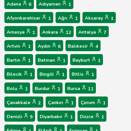
Adana
Adıyaman
6
1
Afyonkarahisar
Ağrı
Aksaray
1
1
1
Amasya
Ankara
Antalya
1
12
7
Artvin
Aydın
Balıkesir
1
6
4
Bartın
Batman
Bayburt
1
1
1
Bilecik
Bingöl
Bitlis
1
1
1
Bolu
Burdur
Bursa
1
1
11
Çanakkale
Çankırı
Çorum
2
1
1
Denizli
Diyarbakır
Düzce
9
1
1
Edirne
Elâzığ
Erzincan