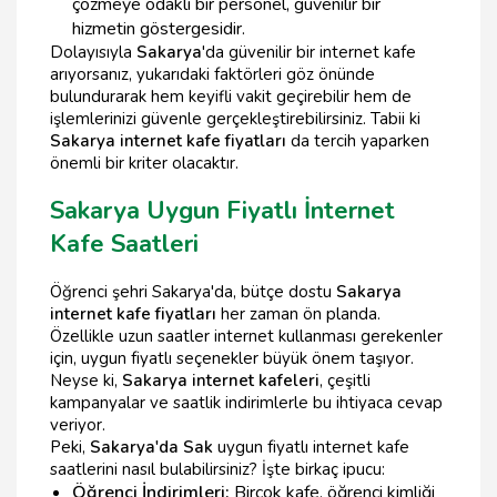
çözmeye odaklı bir personel, güvenilir bir
hizmetin göstergesidir.
Dolayısıyla
Sakarya
'da güvenilir bir internet kafe
arıyorsanız, yukarıdaki faktörleri göz önünde
bulundurarak hem keyifli vakit geçirebilir hem de
işlemlerinizi güvenle gerçekleştirebilirsiniz. Tabii ki
Sakarya internet kafe fiyatları
da tercih yaparken
önemli bir kriter olacaktır.
Sakarya Uygun Fiyatlı İnternet
Kafe Saatleri
Öğrenci şehri Sakarya'da, bütçe dostu
Sakarya
internet kafe fiyatları
her zaman ön planda.
Özellikle uzun saatler internet kullanması gerekenler
için, uygun fiyatlı seçenekler büyük önem taşıyor.
Neyse ki,
Sakarya internet kafeleri
, çeşitli
kampanyalar ve saatlik indirimlerle bu ihtiyaca cevap
veriyor.
Peki,
Sakarya'da Sak
uygun fiyatlı internet kafe
saatlerini nasıl bulabilirsiniz? İşte birkaç ipucu:
Öğrenci İndirimleri:
Birçok kafe, öğrenci kimliği