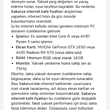
deneyim sunar. Yüksek ping değerleri ve yavaş
indirme hızları, oyun keyfinizi kaçırabilir. Bu nedenle,
Sakarya internet kafe fiyatları
araştırması
yaparken, internet hızını da göz önünde
bulundurmanız önemlidir.
İyi bir internet kafede olması gereken minimum PC
donanım özelliklerine gelirsek:
İşlemci:
En azından Intel Core i5 veya AMD
Ryzen 5 serisi işlemci
Ekran Kartı:
NVIDIA GeForce GTX 1650 veya
AMD Radeon RX 570 (veya daha iyisi)
RAM:
Minimum 8GB, ideal olarak 16GB
Monitör:
Yüksek yenileme hızına sahip (en az
75Hz)
Elbette, daha yüksek donanım özelliklerine sahip
bilgisayarlar, daha iyi bir oyun deneyimi sunacaktır.
Bazı
Sak
arya'daki internet kafelerde, oyunculara
özel olarak tasarlanmış, üst düzey ekran kartları ve
işlemcilere sahip sistemler bulunmaktadır.
Sakarya
internet kafe fiyatları
bu özelliklere göre değişiklik
gösterebilir, fakat yüksek performans için biraz daha
fazla ödemeye değer. Dolayısıyla, oyun tutkunları