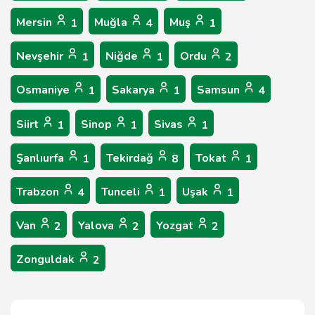
Mersin
Muğla
Muş
1
4
1
Nevşehir
Niğde
Ordu
1
1
2
Osmaniye
Sakarya
Samsun
1
1
4
Siirt
Sinop
Sivas
1
1
1
Şanlıurfa
Tekirdağ
Tokat
1
8
1
Trabzon
Tunceli
Uşak
4
1
1
Van
Yalova
Yozgat
2
2
2
Zonguldak
2