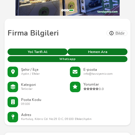
Firma Bilgileri
Bildir
Yol Tarifi Al
Hemen Ara
Whatsapp
Şehir / İlçe
E-posta
Aydın / Efeler
info@tavsiyemiz.com
Yorumlar
Kategori
0.0
Tatlıcılar
Posta Kodu
09100
Adres
Kurtuluş, Kıbrıs Cd. No:29 D:C, 09100 Efeler/Aydın