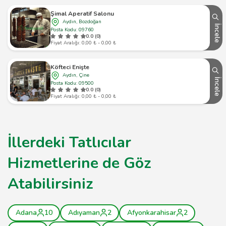
Şimal Aperatif Salonu
Aydın, Bozdoğan
İncele
Posta Kodu: 09760
0.0 (0)
Fiyat Aralığı: 0,00 ₺ - 0,00 ₺
Köfteci Enişte
Aydın, Çine
İncele
Posta Kodu: 09500
0.0 (0)
Fiyat Aralığı: 0,00 ₺ - 0,00 ₺
İllerdeki Tatlıcılar
Hizmetlerine de Göz
Atabilirsiniz
Adana
10
Adıyaman
2
Afyonkarahisar
2