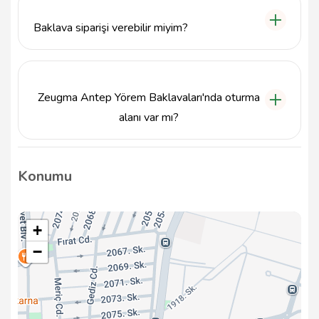
açık olup, genellikle sabah 09:00'dan akşam 21:00'a
kadar hizmet vermektedir.
Baklava siparişi verebilir miyim?
Evet, Zeugma Antep Yörem Baklavaları'ndan
baklava siparişi verebilirsiniz. Siparişler için telefon
numaramız 5521212709'dur.
Zeugma Antep Yörem Baklavaları'nda oturma
alanı var mı?
Evet, Zeugma Antep Yörem Baklavaları'nda
misafirlerimiz için rahat bir oturma alanı
Konumu
bulunmaktadır, böylece baklavalarımızı yerinde
tadabilirsiniz.
+
−