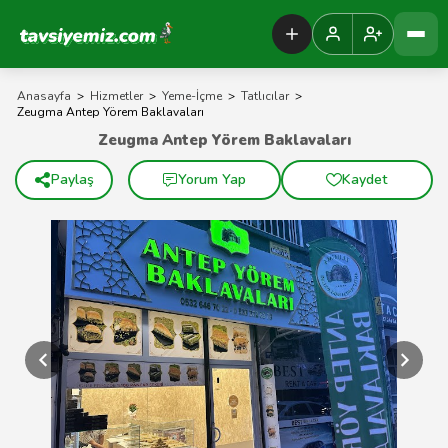
Tavsiyemiz Anasayfa
Anasayfa
>
Hizmetler
>
Yeme-İçme
>
Tatlıcılar
>
Zeugma Antep Yörem Baklavaları
Zeugma Antep Yörem Baklavaları
Paylaş
Yorum Yap
Kaydet