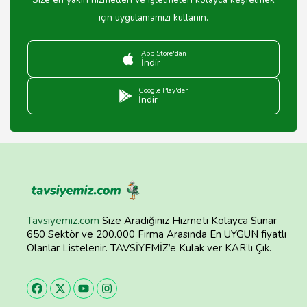
için uygulamamızı kullanın.
App Store'dan
İndir
Google Play'den
İndir
Tavsiyemiz.com
Size Aradığınız Hizmeti Kolayca Sunar
650 Sektör ve 200.000 Firma Arasında En UYGUN fiyatlı
Olanlar Listelenir. TAVSİYEMİZ’e Kulak ver KAR’lı Çık.