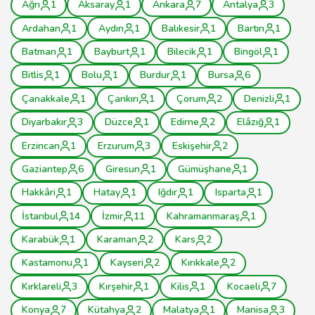
Ağrı
1
Aksaray
1
Ankara
7
Antalya
3
Ardahan
1
Aydın
1
Balıkesir
1
Bartın
1
Batman
1
Bayburt
1
Bilecik
1
Bingöl
1
Bitlis
1
Bolu
1
Burdur
1
Bursa
6
Çanakkale
1
Çankırı
1
Çorum
2
Denizli
1
Diyarbakır
3
Düzce
1
Edirne
2
Elâzığ
1
Erzincan
1
Erzurum
3
Eskişehir
2
Gaziantep
6
Giresun
1
Gümüşhane
1
Hakkâri
1
Hatay
1
Iğdır
1
Isparta
1
İstanbul
14
İzmir
11
Kahramanmaraş
1
Karabük
1
Karaman
2
Kars
2
Kastamonu
1
Kayseri
2
Kırıkkale
2
Kırklareli
3
Kırşehir
1
Kilis
1
Kocaeli
7
Konya
7
Kütahya
2
Malatya
1
Manisa
3