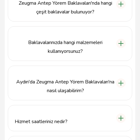
Zeugma Antep Yörem Baklavaları'nda hangi
çeşit baklavalar bulunuyor?
Zeugma Antep Yörem Baklavaları, klasik Antep
baklavası, fıstıklı baklava ve cevizli baklava gibi çeşitli
yöresel tatları özenle sunmaktadır.
Baklavalarınızda hangi malzemeleri
kullanıyorsunuz?
Zeugma Antep Yörem Baklavaları, baklavalarında
taze fıstık, ceviz ve doğal tereyağı gibi kaliteli
malzemeler kullanarak lezzetini artırmaktadır.
Aydın'da Zeugma Antep Yörem Baklavaları'na
nasıl ulaşabilirim?
Zeugma Antep Yörem Baklavaları, Aydın Efeler'de
Kıbrıs Caddesi üzerinde, adresi Kurtuluş, Kıbrıs Cd.
No:29 D:C, 09100 Efeler/Aydın'dadır.
Hizmet saatleriniz nedir?
Zeugma Antep Yörem Baklavaları, haftanın her günü