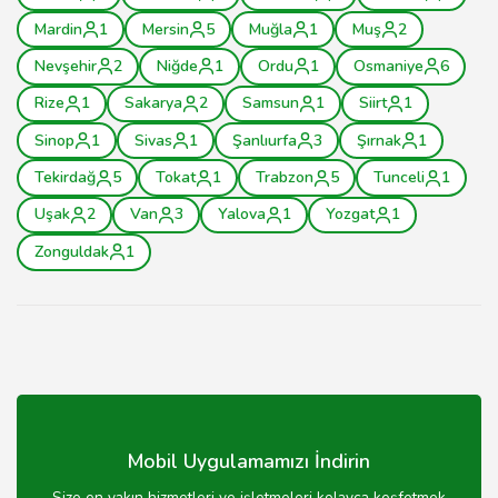
Mardin
1
Mersin
5
Muğla
1
Muş
2
Nevşehir
2
Niğde
1
Ordu
1
Osmaniye
6
Rize
1
Sakarya
2
Samsun
1
Siirt
1
Sinop
1
Sivas
1
Şanlıurfa
3
Şırnak
1
Tekirdağ
5
Tokat
1
Trabzon
5
Tunceli
1
Uşak
2
Van
3
Yalova
1
Yozgat
1
Zonguldak
1
Mobil Uygulamamızı İndirin
Size en yakın hizmetleri ve işletmeleri kolayca keşfetmek