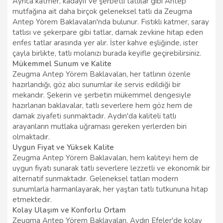
Ayrıca katmer, kadayıf ve şerbetli tatlılar gibi Antep
mutfağına ait daha birçok geleneksel tatlı da Zeugma
Antep Yörem Baklavaları'nda bulunur. Fıstıklı katmer, saray
tatlısı ve şekerpare gibi tatlar, damak zevkine hitap eden
enfes tatlar arasında yer alır. İster kahve eşliğinde, ister
çayla birlikte, tatlı molanızı burada keyifle geçirebilirsiniz.
Mükemmel Sunum ve Kalite
Zeugma Antep Yörem Baklavaları, her tatlının özenle
hazırlandığı, göz alıcı sunumlar ile servis edildiği bir
mekandır. Şekerin ve şerbetin mükemmel dengesiyle
hazırlanan baklavalar, tatlı severlere hem göz hem de
damak ziyafeti sunmaktadır. Aydın'da kaliteli tatlı
arayanların mutlaka uğraması gereken yerlerden biri
olmaktadır.
Uygun Fiyat ve Yüksek Kalite
Zeugma Antep Yörem Baklavaları, hem kaliteyi hem de
uygun fiyatı sunarak tatlı severlere lezzetli ve ekonomik bir
alternatif sunmaktadır. Geleneksel tatları modern
sunumlarla harmanlayarak, her yaştan tatlı tutkununa hitap
etmektedir.
Kolay Ulaşım ve Konforlu Ortam
Zeugma Antep Yörem Baklavaları, Aydın Efeler'de kolay