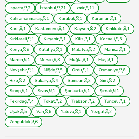
Isparta
2
İstanbul
21
İzmir
11
Kahramanmaraş
1
Karabük
1
Karaman
1
Kars
1
Kastamonu
1
Kayseri
2
Kırıkkale
1
Kırklareli
1
Kırşehir
1
Kilis
1
Kocaeli
3
Konya
8
Kütahya
1
Malatya
2
Manisa
1
Mardin
1
Mersin
3
Muğla
1
Muş
1
Nevşehir
1
Niğde
5
Ordu
1
Osmaniye
6
Rize
2
Sakarya
4
Samsun
2
Siirt
2
Sinop
1
Sivas
1
Şanlıurfa
1
Şırnak
1
Tekirdağ
4
Tokat
2
Trabzon
2
Tunceli
1
Uşak
5
Van
6
Yalova
1
Yozgat
2
Zonguldak
6