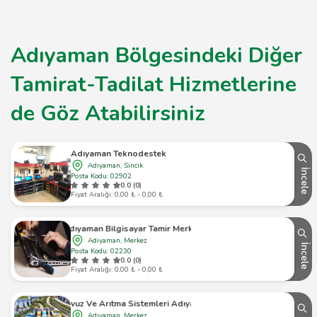
Adıyaman Bölgesindeki Diğer
Tamirat-Tadilat Hizmetlerine
de Göz Atabilirsiniz
Adıyaman Teknodestek
Adıyaman, Sincik
İncele
Posta Kodu: 02902
0.0 (0)
Fiyat Aralığı: 0,00 ₺ - 0,00 ₺
Adıyaman Bilgisayar Tamir Merkezi
Adıyaman, Merkez
İncele
Posta Kodu: 02230
0.0 (0)
Fiyat Aralığı: 0,00 ₺ - 0,00 ₺
Ada Havuz Ve Arıtma Sistemleri Adıyaman Şubesi
Adıyaman, Merkez