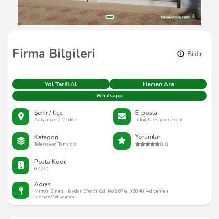
Firma Bilgileri
Bildir
Yol Tarifi Al
Hemen Ara
Whatsapp
Şehir / İlçe
E-posta
Adıyaman / Merkez
info@tavsiyemiz.com
Yorumlar
Kategori
0.0
Televizyon Tamircisi
Posta Kodu
02230
Adres
Mimar Sinan, Haydar Efendi Cd. No:267/a, 02040 Adıyaman
Merkez/Adıyaman