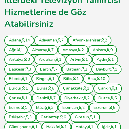
İllerdeki Televizyon Tamircisi
Hizmetlerine de Göz
Atabilirsiniz
Adana
14
Adıyaman
7
Afyonkarahisar
2
Ağrı
1
Aksaray
7
Amasya
2
Ankara
9
Antalya
3
Ardahan
1
Artvin
1
Aydın
1
Balıkesir
3
Bartın
7
Batman
2
Bayburt
1
Bilecik
1
Bingöl
1
Bitlis
1
Bolu
10
Burdur
1
Bursa
6
Çanakkale
1
Çankırı
1
Çorum
1
Denizli
7
Diyarbakır
2
Düzce
5
Edirne
1
Elâzığ
3
Erzincan
2
Erzurum
5
Eskişehir
3
Gaziantep
6
Giresun
1
Gümüşhane
1
Hakkâri
1
Hatay
1
Iğdır
1