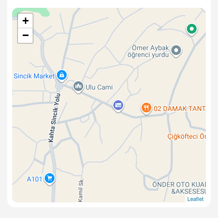
+
−
Leaflet