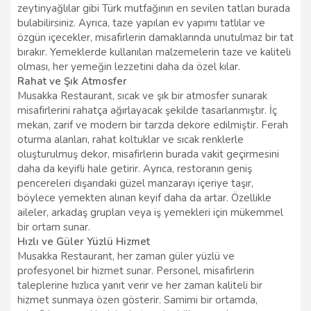
zeytinyağlılar gibi Türk mutfağının en sevilen tatları burada
bulabilirsiniz. Ayrıca, taze yapılan ev yapımı tatlılar ve
özgün içecekler, misafirlerin damaklarında unutulmaz bir tat
bırakır. Yemeklerde kullanılan malzemelerin taze ve kaliteli
olması, her yemeğin lezzetini daha da özel kılar.
Rahat ve Şık Atmosfer
Musakka Restaurant, sıcak ve şık bir atmosfer sunarak
misafirlerini rahatça ağırlayacak şekilde tasarlanmıştır. İç
mekan, zarif ve modern bir tarzda dekore edilmiştir. Ferah
oturma alanları, rahat koltuklar ve sıcak renklerle
oluşturulmuş dekor, misafirlerin burada vakit geçirmesini
daha da keyifli hale getirir. Ayrıca, restoranın geniş
pencereleri dışarıdaki güzel manzarayı içeriye taşır,
böylece yemekten alınan keyif daha da artar. Özellikle
aileler, arkadaş grupları veya iş yemekleri için mükemmel
bir ortam sunar.
Hızlı ve Güler Yüzlü Hizmet
Musakka Restaurant, her zaman güler yüzlü ve
profesyonel bir hizmet sunar. Personel, misafirlerin
taleplerine hızlıca yanıt verir ve her zaman kaliteli bir
hizmet sunmaya özen gösterir. Samimi bir ortamda,