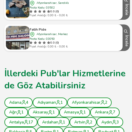
Afyonkarahisar, Sandıklı
İncele
Posta Kodu: 03502
0.0 (0)
Fiyat Aralığı: 0,00 ₺ - 0,00 ₺
Fatih Pide
Afyonkarahisar, Merkez
İncele
Posta Kodu: 03050
0.0 (0)
Fiyat Aralığı: 0,00 ₺ - 0,00 ₺
İllerdeki Pub'lar Hizmetlerine
de Göz Atabilirsiniz
Adana
4
Adıyaman
1
Afyonkarahisar
2
Ağrı
1
Aksaray
1
Amasya
1
Ankara
7
Antalya
17
Ardahan
1
Artvin
2
Aydın
3
Balıkesir
5
Bartın
1
Batman
1
Bayburt
1