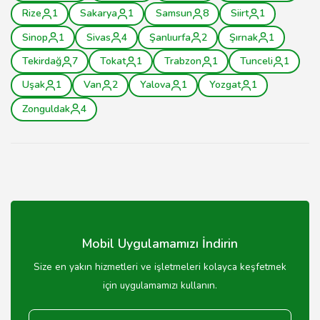
Rize
1
Sakarya
1
Samsun
8
Siirt
1
Sinop
1
Sivas
4
Şanlıurfa
2
Şırnak
1
Tekirdağ
7
Tokat
1
Trabzon
1
Tunceli
1
Uşak
1
Van
2
Yalova
1
Yozgat
1
Zonguldak
4
Mobil Uygulamamızı İndirin
Size en yakın hizmetleri ve işletmeleri kolayca keşfetmek
için uygulamamızı kullanın.