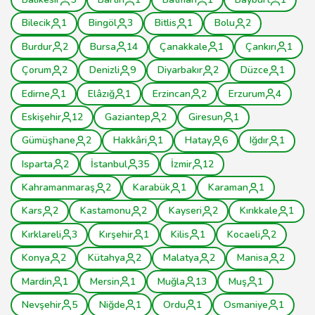
Bilecik
1
Bingöl
3
Bitlis
1
Bolu
2
Burdur
2
Bursa
14
Çanakkale
1
Çankırı
1
Çorum
2
Denizli
9
Diyarbakır
2
Düzce
1
Edirne
1
Elâzığ
1
Erzincan
2
Erzurum
4
Eskişehir
12
Gaziantep
2
Giresun
1
Gümüşhane
2
Hakkâri
1
Hatay
6
Iğdır
1
Isparta
2
İstanbul
35
İzmir
12
Kahramanmaraş
2
Karabük
1
Karaman
1
Kars
2
Kastamonu
2
Kayseri
2
Kırıkkale
1
Kırklareli
3
Kırşehir
1
Kilis
1
Kocaeli
2
Konya
2
Kütahya
2
Malatya
2
Manisa
2
Mardin
1
Mersin
1
Muğla
13
Muş
1
Nevşehir
5
Niğde
1
Ordu
1
Osmaniye
1