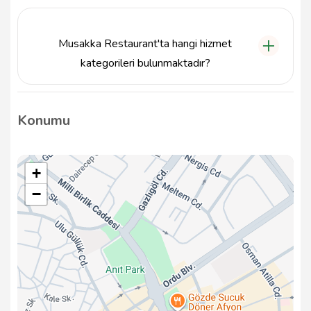
Musakka Restaurant, Afyonkarahisar ilinin Merkez
ilçesinde yer almaktadır.
Musakka Restaurant'ta hangi hizmet
kategorileri bulunmaktadır?
Musakka Restaurant, Pub'lar kategorisinde hizmet
vermekte olup, çeşitli içecekler ve yemek
Konumu
seçenekleri sunmaktadır.
+
−