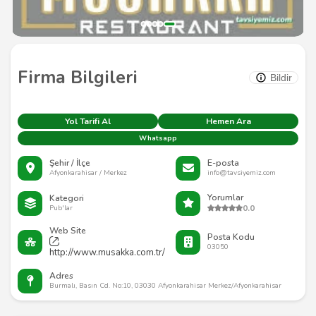
Firma Bilgileri
Bildir
Yol Tarifi Al
Hemen Ara
Whatsapp
Şehir / İlçe
E-posta
Afyonkarahisar / Merkez
info@tavsiyemiz.com
Yorumlar
Kategori
0.0
Pub'lar
Web Site
Posta Kodu
03050
http://www.musakka.com.tr/
Adres
Burmalı, Basın Cd. No:10, 03030 Afyonkarahisar Merkez/Afyonkarahisar