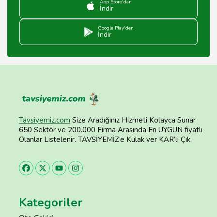
App Store'dan
İndir
Google Play'den
İndir
Tavsiyemiz.com
Size Aradığınız Hizmeti Kolayca Sunar
650 Sektör ve 200.000 Firma Arasında En UYGUN fiyatlı
Olanlar Listelenir. TAVSİYEMİZ’e Kulak ver KAR’lı Çık.
Kategoriler