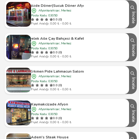
Gözde Döner(Sucuk Döner Afyon)
Afyonkarahisar, Merkez
İncele
Posta Kodu: 03050
0.0 (0)
Fiyat Aralığı: 0,00 ₺ - 0,00 ₺
Civelek Aile Çay Bahçesi & Kafeterya
Afyonkarahisar, Merkez
İncele
Posta Kodu: 03050
0.0 (0)
Fiyat Aralığı: 0,00 ₺ - 0,00 ₺
Erkmen Pide Lahmacun Salonu
Afyonkarahisar, Merkez
İncele
Posta Kodu: 03050
0.0 (0)
Fiyat Aralığı: 0,00 ₺ - 0,00 ₺
Kaymakcizade Afyon
Afyonkarahisar, Merkez
İncele
Posta Kodu: 03050
0.0 (0)
Fiyat Aralığı: 0,00 ₺ - 0,00 ₺
Adem's Steak House