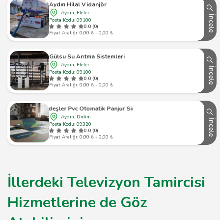
Aydın Hilal Vidanjör
Aydın, Efeler
İncele
Posta Kodu: 09100
0.0 (0)
Fiyat Aralığı: 0,00 ₺ - 0,00 ₺
Gülsu Su Arıtma Sistemleri
Aydın, Efeler
İncele
Posta Kodu: 09100
0.0 (0)
Fiyat Aralığı: 0,00 ₺ - 0,00 ₺
Öz Kardeşler Pvc Otomatik Panjur Sineklik Didim
Aydın, Didim
İncele
Posta Kodu: 09320
0.0 (0)
Fiyat Aralığı: 0,00 ₺ - 0,00 ₺
İllerdeki Televizyon Tamircisi
Hizmetlerine de Göz