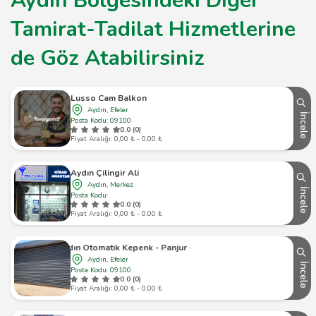
Aydın Bölgesindeki Diğer
Tamirat-Tadilat Hizmetlerine
de Göz Atabilirsiniz
Lusso Cam Balkon
Aydın, Efeler
İncele
Posta Kodu: 09100
0.0 (0)
Fiyat Aralığı: 0,00 ₺ - 0,00 ₺
Aydın Çilingir Ali
Aydın, Merkez
İncele
Posta Kodu:
0.0 (0)
Fiyat Aralığı: 0,00 ₺ - 0,00 ₺
Aydın Otomatik Kepenk - Panjur - Kapı
Aydın, Efeler
İncele
Posta Kodu: 09100
0.0 (0)
Fiyat Aralığı: 0,00 ₺ - 0,00 ₺