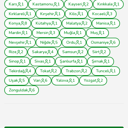
Kars
1
Kastamonu
1
Kayseri
2
Kırıkkale
1
Kırklareli
1
Kırşehir
1
Kilis
1
Kocaeli
3
Konya
8
Kütahya
1
Malatya
2
Manisa
1
Mardin
1
Mersin
3
Muğla
1
Muş
1
Nevşehir
1
Niğde
5
Ordu
1
Osmaniye
6
Rize
2
Sakarya
4
Samsun
2
Siirt
2
Sinop
1
Sivas
1
Şanlıurfa
1
Şırnak
1
Tekirdağ
4
Tokat
2
Trabzon
2
Tunceli
1
Uşak
5
Van
6
Yalova
1
Yozgat
2
Zonguldak
6