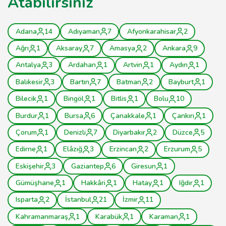
Atabilirsiniz
Adana
14
Adıyaman
7
Afyonkarahisar
2
Ağrı
1
Aksaray
7
Amasya
2
Ankara
9
Antalya
3
Ardahan
1
Artvin
1
Aydın
1
Balıkesir
3
Bartın
7
Batman
2
Bayburt
1
Bilecik
1
Bingöl
1
Bitlis
1
Bolu
10
Burdur
1
Bursa
6
Çanakkale
1
Çankırı
1
Çorum
1
Denizli
7
Diyarbakır
2
Düzce
5
Edirne
1
Elâzığ
3
Erzincan
2
Erzurum
5
Eskişehir
3
Gaziantep
6
Giresun
1
Gümüşhane
1
Hakkâri
1
Hatay
1
Iğdır
1
Isparta
2
İstanbul
21
İzmir
11
Kahramanmaraş
1
Karabük
1
Karaman
1