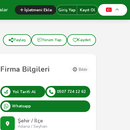
alar
İşletmeni Ekle
Giriş Yap
Kayıt Ol
Paylaş
Yorum Yap
Kaydet
Firma Bilgileri
Bildir
Yol Tarifi Al
0507 724 12 62
Whatsapp
Şehir / İlçe
Adana / Seyhan