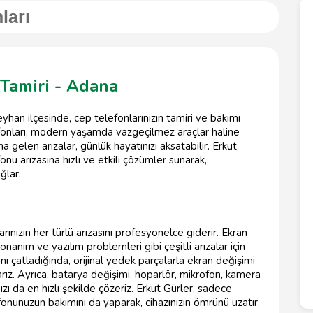
ları
 Tamiri - Adana
han ilçesinde, cep telefonlarınızın tamiri ve bakımı
fonları, modern yaşamda vazgeçilmez araçlar haline
 gelen arızalar, günlük hayatınızı aksatabilir. Erkut
nu arızasına hızlı ve etkili çözümler sunarak,
ğlar.
ınızın her türlü arızasını profesyonelce giderir. Ekran
, donanım ve yazılım problemleri gibi çeşitli arızalar için
ı çatladığında, orijinal yedek parçalarla ekran değişimi
larız. Ayrıca, batarya değişimi, hoparlör, mikrofon, kamera
ızı da en hızlı şekilde çözeriz. Erkut Gürler, sadece
onunuzun bakımını da yaparak, cihazınızın ömrünü uzatır.