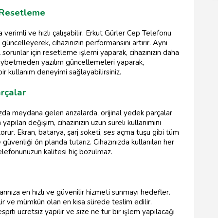
 Resetleme
 verimli ve hızlı çalışabilir. Erkut Gürler Cep Telefonu
güncelleyerek, cihazınızın performansını artırır. Aynı
sorunlar için resetleme işlemi yaparak, cihazınızın daha
ni kaybetmeden yazılım güncellemeleri yaparak,
bir kullanım deneyimi sağlayabilirsiniz.
rçalar
ızda meydana gelen arızalarda, orijinal yedek parçalar
a yapılan değişim, cihazınızın uzun süreli kullanımını
rur. Ekran, batarya, şarj soketi, ses açma tuşu gibi tüm
güvenliği ön planda tutarız. Cihazınızda kullanılan her
 telefonunuzun kalitesi hiç bozulmaz.
rınıza en hızlı ve güvenilir hizmeti sunmayı hedefler.
ilir ve mümkün olan en kısa sürede teslim edilir.
piti ücretsiz yapılır ve size ne tür bir işlem yapılacağı