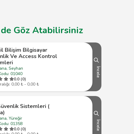
de Göz Atabilirsiniz
l Bilişim Bilgisayar
nlik Ve Access Kontrol
mleri
ana, Seyhan
İncele
Kodu: 01040
0.0 (0)
ralığı: 0,00 ₺ - 0,00 ₺
üvenlik Sistemleri (
a)
ana, Yüreğir
İncele
Kodu: 01358
0.0 (0)