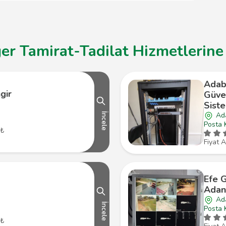
r Tamirat-Tadilat Hizmetlerine 
Adabi
gir
Güve
Siste
Ad
İncele
Posta 
 ₺
Fiyat A
Efe G
Adan
Ad
İncele
Posta 
 ₺