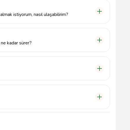
ar ve tabletler gibi çeşitli cihazlarda uzmanlaşmıştır.
lmak istiyorum, nasıl ulaşabilirim?
ak için 5077241262 numaralı telefondan arayabilir
oku Sk. Kat:2 No:2, 01150 Seyhan/Adana adresine
i ne kadar sürer?
amlanmaktadır. Ancak, tamir süresi cihaza göre
in bizi arayabilirsiniz.
 tamir işlemleri için belirli bir garanti süresi
ime geçebilirsiniz.
 her gün 09:00 - 18:00 saatleri arasında hizmet
ışmaktayız.