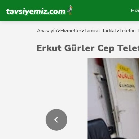
Tavsiyemiz Anasayfa
Hiz
Anasayfa
>
Hizmetler
>
Tamirat-Tadilat
>
Telefon T
Erkut Gürler Cep Tele