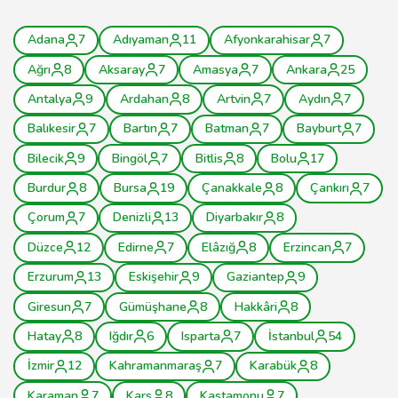
Adana
7
Adıyaman
11
Afyonkarahisar
7
Ağrı
8
Aksaray
7
Amasya
7
Ankara
25
Antalya
9
Ardahan
8
Artvin
7
Aydın
7
Balıkesir
7
Bartın
7
Batman
7
Bayburt
7
Bilecik
9
Bingöl
7
Bitlis
8
Bolu
17
Burdur
8
Bursa
19
Çanakkale
8
Çankırı
7
Çorum
7
Denizli
13
Diyarbakır
8
Düzce
12
Edirne
7
Elâzığ
8
Erzincan
7
Erzurum
13
Eskişehir
9
Gaziantep
9
Giresun
7
Gümüşhane
8
Hakkâri
8
Hatay
8
Iğdır
6
Isparta
7
İstanbul
54
İzmir
12
Kahramanmaraş
7
Karabük
8
Karaman
7
Kars
8
Kastamonu
7