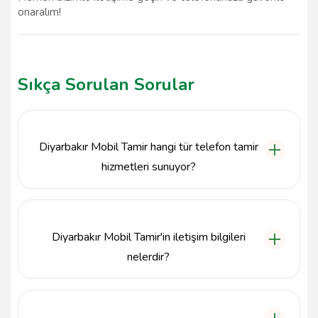
onaralım!
Sıkça Sorulan Sorular
Diyarbakır Mobil Tamir hangi tür telefon tamir
hizmetleri sunuyor?
Diyarbakır Mobil Tamir, ekran kırılması, batarya
değişimi, yazılım güncellemeleri ve donanım arızaları
gibi çeşitli telefon tamir hizmetleri sunmaktadır.
Diyarbakır Mobil Tamir'in iletişim bilgileri
nelerdir?
Diyarbakır Mobil Tamir ile 8502410806 numaralı
telefondan iletişime geçebilir veya
info@tavsiyemiz.com adresine e-posta