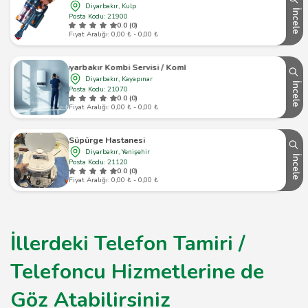
Diyarbakır, Kulp
İncele
Posta Kodu: 21900
0.0 (0)
Fiyat Aralığı: 0,00 ₺ - 0,00 ₺
Diyarbakır Kombi Servisi / Kombici
Diyarbakır, Kayapınar
İncele
Posta Kodu: 21070
0.0 (0)
Fiyat Aralığı: 0,00 ₺ - 0,00 ₺
Süpürge Hastanesi
Diyarbakır, Yenişehir
İncele
Posta Kodu: 21120
0.0 (0)
Fiyat Aralığı: 0,00 ₺ - 0,00 ₺
İllerdeki Telefon Tamiri /
Telefoncu Hizmetlerine de
Göz Atabilirsiniz