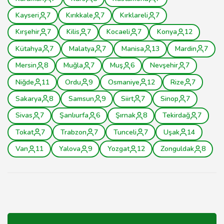
Kayseri
7
Kırıkkale
7
Kırklareli
7
Kırşehir
7
Kilis
7
Kocaeli
7
Konya
12
Kütahya
7
Malatya
7
Manisa
13
Mardin
7
Mersin
8
Muğla
7
Muş
6
Nevşehir
7
Niğde
11
Ordu
9
Osmaniye
12
Rize
7
Sakarya
8
Samsun
9
Siirt
7
Sinop
7
Sivas
7
Şanlıurfa
6
Şırnak
8
Tekirdağ
7
Tokat
7
Trabzon
7
Tunceli
7
Uşak
14
Van
11
Yalova
9
Yozgat
12
Zonguldak
8