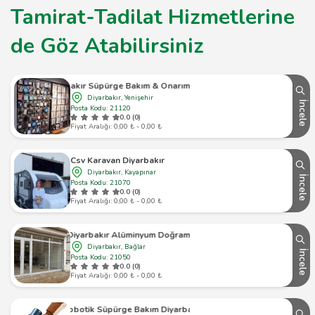
Tamirat-Tadilat Hizmetlerine
de Göz Atabilirsiniz
Diyarbakır Süpürge Bakım & Onarım Hizmetleri
Diyarbakır, Yenişehir
İncele
Posta Kodu: 21120
0.0 (0)
Fiyat Aralığı: 0,00 ₺ - 0,00 ₺
Csv Karavan Diyarbakır
Diyarbakır, Kayapınar
İncele
Posta Kodu: 21070
0.0 (0)
Fiyat Aralığı: 0,00 ₺ - 0,00 ₺
Diyarbakır Alüminyum Doğrama
Diyarbakır, Bağlar
İncele
Posta Kodu: 21050
0.0 (0)
Fiyat Aralığı: 0,00 ₺ - 0,00 ₺
Robotik Süpürge Bakım Diyarbakır