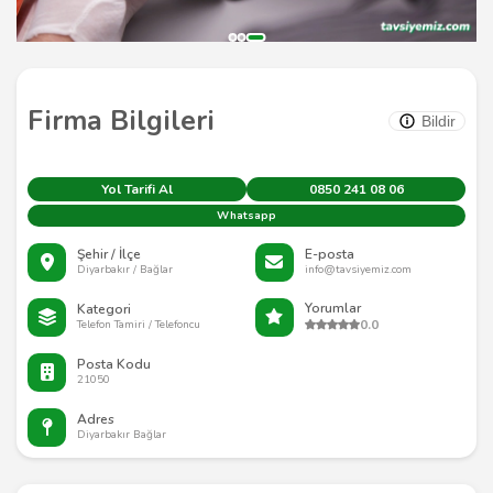
Firma Bilgileri
Bildir
Yol Tarifi Al
0850 241 08 06
Whatsapp
Şehir / İlçe
E-posta
Diyarbakır / Bağlar
info@tavsiyemiz.com
Yorumlar
Kategori
0.0
Telefon Tamiri / Telefoncu
Posta Kodu
21050
Adres
Diyarbakır Bağlar