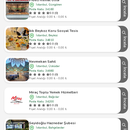
İstanbul, Güngören
İncele
Posta Kodu: 34160
0.0 (0)
Fiyat Aralığı: 0,00 ₺ - 0,00 ₺
İbb Beykoz Koru Sosyal Tesisi
İstanbul, Beykoz
İncele
Posta Kodu: 34810
0.0 (0)
Fiyat Aralığı: 0,00 ₺ - 0,00 ₺
Nevmekan Sahil
İstanbul, Üsküdar
İncele
Posta Kodu: 34660
0.0 (0)
Fiyat Aralığı: 0,00 ₺ - 0,00 ₺
Miraç Toplu Yemek Hizmetleri
İstanbul, Bağcılar
İncele
Posta Kodu: 34200
0.0 (0)
Fiyat Aralığı: 0,00 ₺ - 0,00 ₺
Seyidoğlu Haznedar Şubesi
İstanbul, Bahçelievler