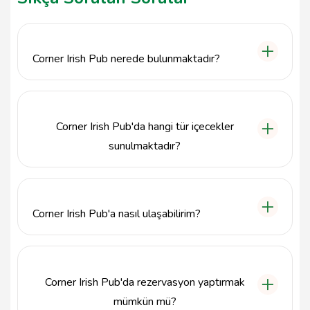
Corner Irish Pub nerede bulunmaktadır?
Corner Irish Pub, İstanbul'un Beyoğlu ilçesinde,
Asmalı Mescit Meşrutiyet Cd. No:11/A Galatasaray
adresinde yer almaktadır.
Corner Irish Pub'da hangi tür içecekler
sunulmaktadır?
Corner Irish Pub, geniş bir içki menüsüne sahip olup,
özellikle İrlanda biraları ve çeşitli uluslararası içkiler
sunmaktadır.
Corner Irish Pub'a nasıl ulaşabilirim?
Corner Irish Pub'a ulaşmak için toplu taşıma araçlarını
kullanabilir ya da özel aracınızla Beyoğlu'na gelerek
Asmalı Mescit Meşrutiyet Cd. üzerinde yer alan
Corner Irish Pub'da rezervasyon yaptırmak
pub'a ulaşabilirsiniz.
mümkün mü?