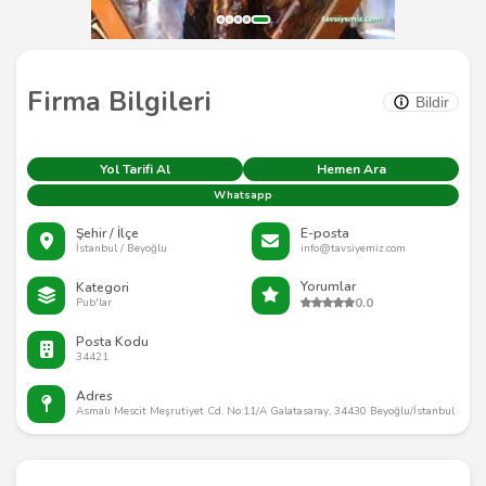
Firma Bilgileri
Bildir
Yol Tarifi Al
Hemen Ara
Whatsapp
Şehir / İlçe
E-posta
İstanbul / Beyoğlu
info@tavsiyemiz.com
Yorumlar
Kategori
0.0
Pub'lar
Posta Kodu
34421
Adres
Asmalı Mescit Meşrutiyet Cd. No:11/A Galatasaray, 34430 Beyoğlu/İstanbul