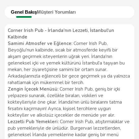
Genel Bakış
Müşteri Yorumları
Corner Irish Pub - İrlanda'nın Lezzeti, İstanbul'un
Kalbinde
Samimi Atmosfer ve Eğlence:
Corner Irish Pub,
Beyoğlu'nun kalbinde, sıcak bir atmosferde keyifli bir
akşam geçirmek isteyenlerin uğrak yeri. İrlanda'nın
geleneksel içki ve yemek kültürünü İstanbul'a taşıyan bu
mekan, her ziyaretçisine samimi bir ortam sunar.
Arkadaşlarınızla eğlenceli bir gece geçirmek ya da yalnızca
rahatlamak için mükemmel bir tercih.
Zengin İçecek Menüsü:
Corner Irish Pub, geniş bir içki
yelpazesi sunarak, özellikle biraları, viskileri ve
kokteylleriyle öne çıkar. İrlanda'nın ünlü biralarını tatma
fırsatını kaçırmayın! Ayrıca, kişisel tercihlere uygun
kokteyller ve alkolsüz içecekler de menüde yer alır.
Lezzetli Pub Yemekleri:
Corner Irish Pub, atıştırmalıklar ve
pub yemekleriyle de ünlüdür. Burgervari lezzetlerden,
geleneksel İrlanda yemeklerine kadar geniş bir menü