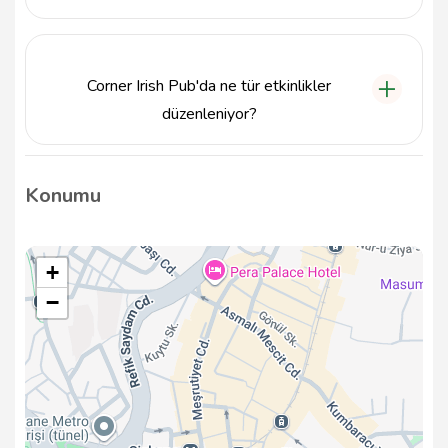
Evet, Corner Irish Pub'da grup etkinlikleri veya özel
geceler için rezervasyon yaptırmak mümkündür.
İletişim için 5330814264 numarasını arayabilirsiniz.
Corner Irish Pub'da ne tür etkinlikler
düzenleniyor?
Corner Irish Pub, canlı müzik performansları ve temalı
etkinlikler gibi çeşitli eğlenceler sunarak
Konumu
ziyaretçilerine keyifli anlar yaşatmaktadır.
+
−