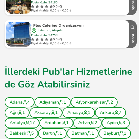
İncele
Posta Kodu: 34180
0.0 (0)
Fiyat Aralığı: 0,00 ₺ - 0,00 ₺
Brunch Plus Catering Organizasyon Hizmetleri
İstanbul, Ataşehir
İncele
Posta Kodu: 34758
0.0 (0)
Fiyat Aralığı: 0,00 ₺ - 0,00 ₺
İllerdeki Pub'lar Hizmetlerine
de Göz Atabilirsiniz
Adana
4
Adıyaman
1
Afyonkarahisar
2
Ağrı
1
Aksaray
1
Amasya
1
Ankara
7
Antalya
17
Ardahan
1
Artvin
2
Aydın
3
Balıkesir
5
Bartın
1
Batman
1
Bayburt
1