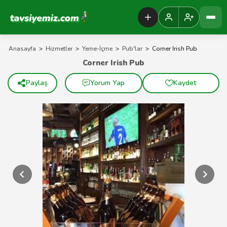
Tavsiyemiz Anasayfa
Anasayfa
>
Hizmetler
>
Yeme-İçme
>
Pub'lar
>
Corner Irish Pub
Corner Irish Pub
Paylaş
Yorum Yap
Kaydet