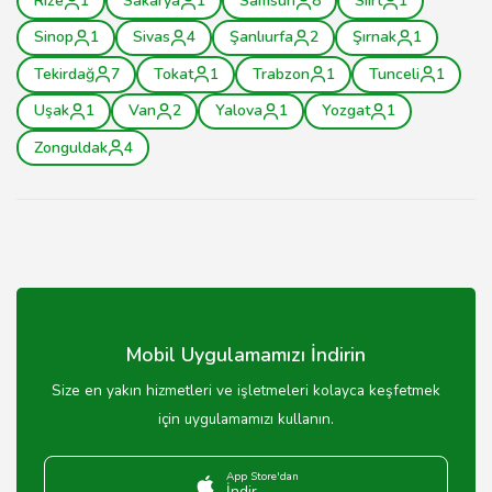
Rize
1
Sakarya
1
Samsun
8
Siirt
1
Sinop
1
Sivas
4
Şanlıurfa
2
Şırnak
1
Tekirdağ
7
Tokat
1
Trabzon
1
Tunceli
1
Uşak
1
Van
2
Yalova
1
Yozgat
1
Zonguldak
4
Mobil Uygulamamızı İndirin
Size en yakın hizmetleri ve işletmeleri kolayca keşfetmek
için uygulamamızı kullanın.
App Store'dan
İndir