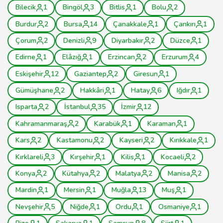
Bilecik
1
Bingöl
3
Bitlis
1
Bolu
2
Burdur
2
Bursa
14
Çanakkale
1
Çankırı
1
Çorum
2
Denizli
9
Diyarbakır
2
Düzce
1
Edirne
1
Elâzığ
1
Erzincan
2
Erzurum
4
Eskişehir
12
Gaziantep
2
Giresun
1
Gümüşhane
2
Hakkâri
1
Hatay
6
Iğdır
1
Isparta
2
İstanbul
35
İzmir
12
Kahramanmaraş
2
Karabük
1
Karaman
1
Kars
2
Kastamonu
2
Kayseri
2
Kırıkkale
1
Kırklareli
3
Kırşehir
1
Kilis
1
Kocaeli
2
Konya
2
Kütahya
2
Malatya
2
Manisa
2
Mardin
1
Mersin
1
Muğla
13
Muş
1
Nevşehir
5
Niğde
1
Ordu
1
Osmaniye
1