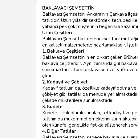
BAKLAVACI ŞEMSETTİN
Baklavacı Şemsettin, Ankara'nın Çankaya ilçesind
tatlıcıdır. Uzun yıllardır sektördeki tecrübesi ile
yabancı pek çok müşterinin beğenisini kazanmış
Ürün Çeşitleri
Baklavacı Şemsettin, geleneksel Türk mutfağının
en kaliteli malzemelerle hazırlamaktadır. İşle
1. Baklava Çeşitleri
Baklavacı Şemsettin'in en dikkat çeken ürünlerind
baklava çeşitleridir. Aynı zamanda gül baklava,
sunulmaktadır. Tüm baklavalar, özel yufka ve do
çıkar.
2. Kadayıf ve Şöbiyet
Kadayıf tatlıları da, özellikle kadayıf dolma ve
şöbiyet gibi tatlılar da menüde yer almaktadır. B
şekilde müşterilere sunulmaktadır.
3. Künefe
Künefe, sıcak olarak sunulan, tel kadayıf ve pey
tatlının da mükemmel örneklerini sunmaktadır.
olan künefe, genellikle fıstıkla süslenerek servis
4. Diğer Tatlılar
Baklavacı Şemsettin, sadece baklava ile sınırlı 