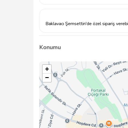
Baklavacı Şemsettin'in çalışma saatleri hak
iletişime geçmenizi öneririz.
Baklavacı Şemsettin'de özel sipariş verebi
Evet, Baklavacı Şemsettin, özel siparişler a
geçebilirsiniz.
Konumu
+
−