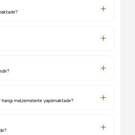
maktadır?
nın en sevilen tatlıları arasında yer alan çeşitli
dır.
d. No:36, 06420 Çankaya/Ankara adresinde
edir?
çin 5423406306 numaralı telefonu arayabilirsiniz.
r hangi malzemelerle yapılmaktadır?
 ve kaliteli malzemelerle hazırlamaktadır, bu sayede
dir?