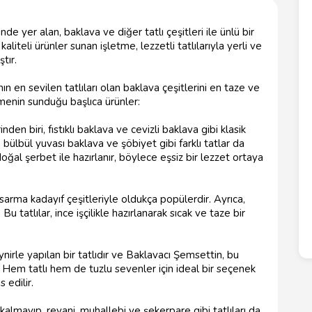
e yer alan, baklava ve diğer tatlı çeşitleri ile ünlü bir
 kaliteli ürünler sunan işletme, lezzetli tatlılarıyla yerli ve
tır.
 en sevilen tatlıları olan baklava çeşitlerini en taze ve
tmenin sunduğu başlıca ürünler:
en biri, fıstıklı baklava ve cevizli baklava gibi klasik
 bülbül yuvası baklava ve şöbiyet gibi farklı tatlar da
ğal şerbet ile hazırlanır, böylece eşsiz bir lezzet ortaya
 sarma kadayıf çeşitleriyle oldukça popülerdir. Ayrıca,
u tatlılar, ince işçilikle hazırlanarak sıcak ve taze bir
nirle yapılan bir tatlıdır ve Baklavacı Şemsettin, bu
 Hem tatlı hem de tuzlu sevenler için ideal bir seçenek
 edilir.
kalmayıp, revani, muhallebi ve şekerpare gibi tatlıları da