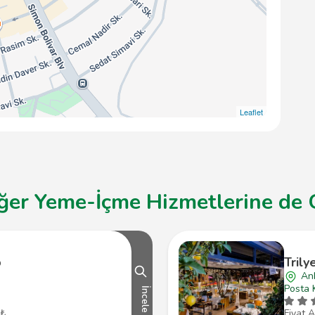
Leaflet
ğer Yeme-İçme Hizmetlerine de G
p
Trily
An
Posta 
İncele
 ₺
Fiyat A