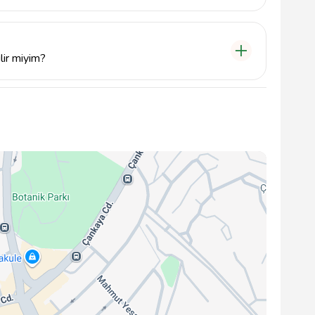
kında kesin bilgi almak için doğrudan işletmeyle
lir miyim?
labilmektedir; detaylar için işletmeyle iletişime