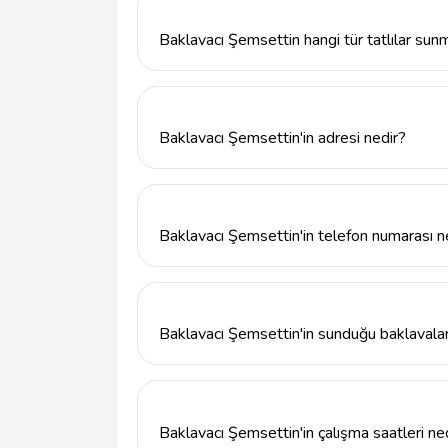
Baklavacı Şemsettin hangi tür tatlılar sun
Baklavacı Şemsettin, geleneksel Türk mutfağı
baklava çeşitleri ve diğer tatlıları sunmakta
Baklavacı Şemsettin'in adresi nedir?
Baklavacı Şemsettin, Kültür, Meşrutiyet C
bulunmaktadır.
Baklavacı Şemsettin'in telefon numarası n
Baklavacı Şemsettin ile iletişime geçmek i
Baklavacı Şemsettin'in sunduğu baklavala
Baklavacı Şemsettin, baklavalarını en taze
lezzetleriyle dikkat çekmektedir.
Baklavacı Şemsettin'in çalışma saatleri ne