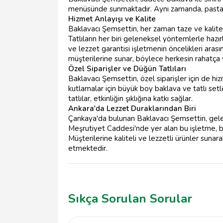
menüsünde sunmaktadır. Aynı zamanda, pasta ve
Hizmet Anlayışı ve Kalite
Baklavacı Şemsettin, her zaman taze ve kalit
Tatlıların her biri geleneksel yöntemlerle hazır
ve lezzet garantisi işletmenin öncelikleri arası
müşterilerine sunar, böylece herkesin rahatça 
Özel Siparişler ve Düğün Tatlıları
Baklavacı Şemsettin, özel siparişler için de hi
kutlamalar için büyük boy baklava ve tatlı setler
tatlılar, etkinliğin şıklığına katkı sağlar.
Ankara'da Lezzet Duraklarından Biri
Çankaya'da bulunan Baklavacı Şemsettin, gelenek
Meşrutiyet Caddesi'nde yer alan bu işletme, bakla
Müşterilerine kaliteli ve lezzetli ürünler sunar
etmektedir.
Sıkça Sorulan Sorular