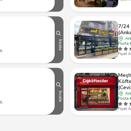
7/24
(Anka
An
İncele
Posta 
 ₺
Fiyat A
Meşh
Köft
(Cevi
An
İncele
Posta 
 ₺
Fiyat A