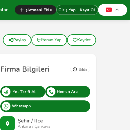
alar
İşletmeni Ekle
Giriş Yap
Kayıt Ol
Paylaş
Yorum Yap
Kaydet
Firma Bilgileri
Bildir
Yol Tarifi Al
Hemen Ara
Whatsapp
Şehir / İlçe
Ankara / Çankaya