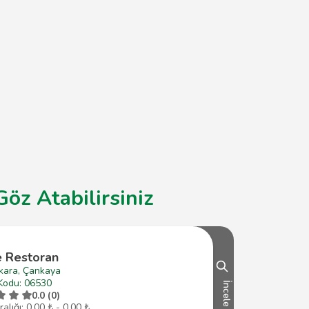
öz Atabilirsiniz
e Restoran
kara, Çankaya
Kodu: 06530
İncele
0.0 (0)
ralığı: 0,00 ₺ - 0,00 ₺