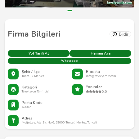
Firma Bilgileri
Bildir
Yol Tarifi Al
Hemen Ara
Whatsapp
Şehir / İlçe
E-posta
Tunceli / Merkez
info@tavsiyemiz.com
Yorumlar
Kategori
0.0
Televizyon Tamircisi
Posta Kodu
62002
Adres
Moğultay, Ata Sk. No:6, 62000 Tunceli Merkez/Tunceli