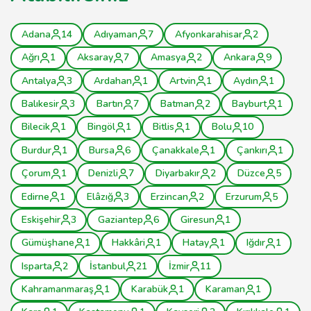
Adana
14
Adıyaman
7
Afyonkarahisar
2
Ağrı
1
Aksaray
7
Amasya
2
Ankara
9
Antalya
3
Ardahan
1
Artvin
1
Aydın
1
Balıkesir
3
Bartın
7
Batman
2
Bayburt
1
Bilecik
1
Bingöl
1
Bitlis
1
Bolu
10
Burdur
1
Bursa
6
Çanakkale
1
Çankırı
1
Çorum
1
Denizli
7
Diyarbakır
2
Düzce
5
Edirne
1
Elâzığ
3
Erzincan
2
Erzurum
5
Eskişehir
3
Gaziantep
6
Giresun
1
Gümüşhane
1
Hakkâri
1
Hatay
1
Iğdır
1
Isparta
2
İstanbul
21
İzmir
11
Kahramanmaraş
1
Karabük
1
Karaman
1