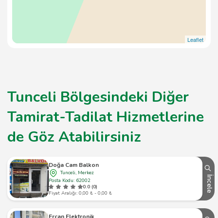
Leaflet
Tunceli Bölgesindeki Diğer
Tamirat-Tadilat Hizmetlerine
de Göz Atabilirsiniz
Doğa Cam Balkon
Tunceli, Merkez
İncele
Posta Kodu: 62002
0.0 (0)
Fiyat Aralığı: 0,00 ₺ - 0,00 ₺
Ercan Elektronik