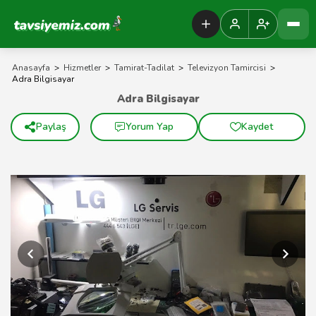
Tavsiyemiz Anasayfa
Anasayfa
>
Hizmetler
>
Tamirat-Tadilat
>
Televizyon Tamircisi
>
Adra Bilgisayar
Adra Bilgisayar
Paylaş
Yorum Yap
Kaydet