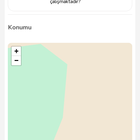
çalışmaktadır?
Adra Bilgisayar, çeşitli marka ve modellerdeki
bilgisayarlarla çalışmakta olup, hem masaüstü hem
Konumu
de dizüstü bilgisayar tamir hizmeti sunmaktadır.
+
−