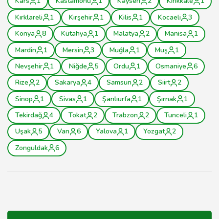
Kars
1
Kastamonu
1
Kayseri
2
Kırıkkale
1
Kırklareli
1
Kırşehir
1
Kilis
1
Kocaeli
3
Konya
8
Kütahya
1
Malatya
2
Manisa
1
Mardin
1
Mersin
3
Muğla
1
Muş
1
Nevşehir
1
Niğde
5
Ordu
1
Osmaniye
6
Rize
2
Sakarya
4
Samsun
2
Siirt
2
Sinop
1
Sivas
1
Şanlıurfa
1
Şırnak
1
Tekirdağ
4
Tokat
2
Trabzon
2
Tunceli
1
Uşak
5
Van
6
Yalova
1
Yozgat
2
Zonguldak
6