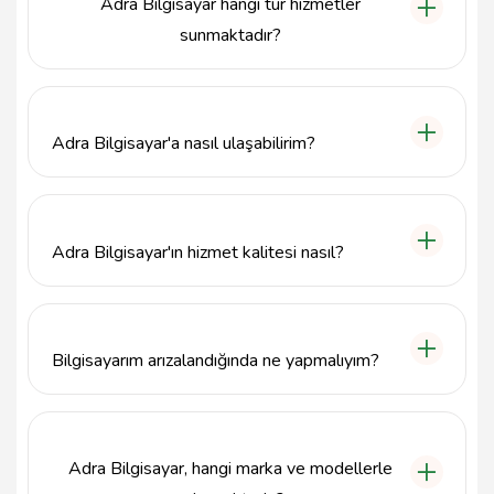
Adra Bilgisayar hangi tür hizmetler
sunmaktadır?
Adra Bilgisayar, Tunceli Merkez'de bilgisayar tamiri,
donanım ve yazılım desteği, sistem kurulumları gibi
çeşitli bilgisayar ve teknoloji hizmetleri sunmaktadır.
Adra Bilgisayar'a nasıl ulaşabilirim?
Adra Bilgisayar'a telefonla 4282133422
numarasından veya Moğultay, Ata Sk. No:6, 62000
Tunceli Merkez/Tunceli adresinden ulaşabilirsiniz.
Adra Bilgisayar'ın hizmet kalitesi nasıl?
Adra Bilgisayar, müşteri memnuniyetine önem veren
bir anlayışla, uzman teknisyenleriyle kaliteli ve
güvenilir hizmet sunmayı hedeflemektedir.
Bilgisayarım arızalandığında ne yapmalıyım?
Bilgisayarınız arızalandığında, Adra Bilgisayar'a
başvurarak profesyonel destek alabilir ve cihazınızı
en kısa sürede eski performansına kavuşturabilirsiniz.
Adra Bilgisayar, hangi marka ve modellerle