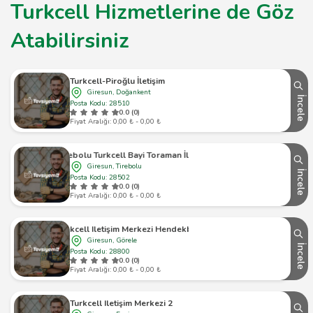
Turkcell Hizmetlerine de Göz
Atabilirsiniz
Turkcell-Piroğlu İletişim
Giresun, Doğankent
İncele
Posta Kodu: 28510
0.0 (0)
Fiyat Aralığı: 0,00 ₺ - 0,00 ₺
Tirebolu Turkcell Bayi Toraman İletişim
Giresun, Tirebolu
İncele
Posta Kodu: 28502
0.0 (0)
Fiyat Aralığı: 0,00 ₺ - 0,00 ₺
Turkcell Iletişim Merkezi Hendekbaşı 1
Giresun, Görele
İncele
Posta Kodu: 28800
0.0 (0)
Fiyat Aralığı: 0,00 ₺ - 0,00 ₺
Turkcell Iletişim Merkezi 2