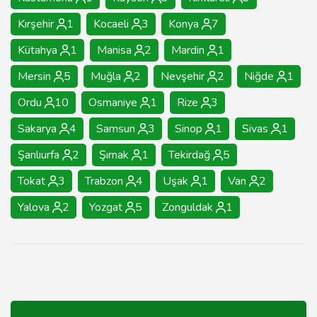
Kırşehir
1
Kocaeli
3
Konya
7
Kütahya
1
Manisa
2
Mardin
1
Mersin
5
Muğla
2
Nevşehir
2
Niğde
1
Ordu
10
Osmaniye
1
Rize
3
Sakarya
4
Samsun
3
Sinop
1
Sivas
1
Şanlıurfa
2
Şırnak
1
Tekirdağ
5
Tokat
3
Trabzon
4
Uşak
1
Van
2
Yalova
2
Yozgat
5
Zonguldak
1