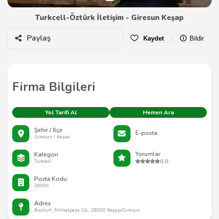
Turkcell-Öztürk İletişim - Giresun Keşap
Paylaş
Kaydet
Bildir
Firma Bilgileri
Yol Tarifi Al
Hemen Ara
Şehir / İlçe
E-posta
Giresun / Keşap
Yorumlar
Kategori
0.0
Turkcell
Posta Kodu
28900
Adres
Bozkurt, Mithatpaşa Cd., 28900 Keşap/Giresun