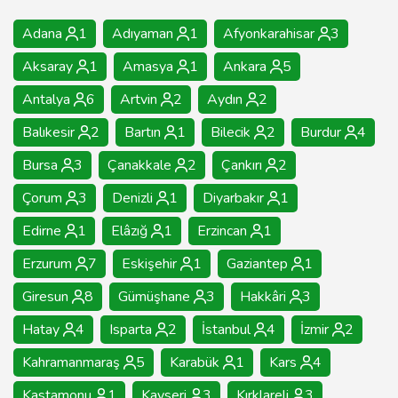
Adana
1
Adıyaman
1
Afyonkarahisar
3
Aksaray
1
Amasya
1
Ankara
5
Antalya
6
Artvin
2
Aydın
2
Balıkesir
2
Bartın
1
Bilecik
2
Burdur
4
Bursa
3
Çanakkale
2
Çankırı
2
Çorum
3
Denizli
1
Diyarbakır
1
Edirne
1
Elâzığ
1
Erzincan
1
Erzurum
7
Eskişehir
1
Gaziantep
1
Giresun
8
Gümüşhane
3
Hakkâri
3
Hatay
4
Isparta
2
İstanbul
4
İzmir
2
Kahramanmaraş
5
Karabük
1
Kars
4
Kastamonu
1
Kayseri
3
Kırklareli
3