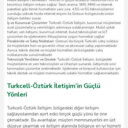
Mobil İletişim Hizmetleri:
Turkcell’in güçlü altyapısı sayesinde hızlı ve
kesintisiz iletişim imkanı sağlar. Sesli arama, SMS, MMS ve internet
paketleri gibi temel hizmetlerin yanı sıra, 4.5G ve 5G teknolojilerinin
sunduğu yüksek hızda internet erişimi ile Giresun bölgesinde üstün
iletişim kalitesi sunar.
İş ve Kurumsal Çözümler:
Turkcell-Öztürk İletişim, kurumsal müşterilere
özel çözümlerle iş verimliliğini artırmaya odaklanmıştır. Mobil şirket
hatları, veri iletişimi, kurumsal internet, bulut teknolojileri ve IoT
çözümleri ile işletmelerin ihtiyaçlarına uygun hizmetler sağlar.
Perakende ve Satış Noktaları:
Giresun’da birçok Turkcell satış noktası
ile müşterilere hızlı ve güvenilir cihaz ve aksesuar satışı yapılmaktadır.
Ayrıca, teknik destek ve müşteri hizmetleri de bölgedeki satış
noktalarında sunulmaktadır.
Teknolojik Yenilikler ve Destek:
Turkcell-Öztürk İletişim, bölgedeki
müşterilerine en yeni teknolojileri ve cihazları sunarak, iletişimde sınır
tanımadan çözümler üretmektedir. İşletmeler ve bireysel kullanıcılar için
teknik destek ve müşteri memnuniyeti odaklı hizmetler sağlanmaktadır.
Turkcell-Öztürk İletişim’in Güçlü
Yönleri
Turkcell-Öztürk İletişim, bölgedeki diğer iletişim
sağlayıcılarından ayırt edici birçok güçlü yönü ile öne
çıkmaktadır. Bu avantajlar, müşteri memnuniyetini en üst
düzeye çıkarmak ve iletişim alanında bölgeye en iyi hizmeti