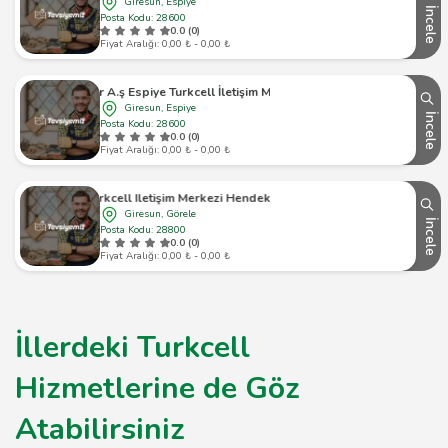
Giresun, Espiye
İncele
Posta Kodu: 28600
0.0 (0)
Fiyat Aralığı: 0,00 ₺ - 0,00 ₺
Atar A.ş Espiye Turkcell İletişim Merkezi
Giresun, Espiye
İncele
Posta Kodu: 28600
0.0 (0)
Fiyat Aralığı: 0,00 ₺ - 0,00 ₺
Turkcell Iletişim Merkezi Hendekbaşı
Giresun, Görele
İncele
Posta Kodu: 28800
0.0 (0)
Fiyat Aralığı: 0,00 ₺ - 0,00 ₺
İllerdeki Turkcell
Hizmetlerine de Göz
Atabilirsiniz