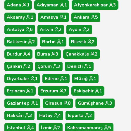
Adana
1
Adıyaman
1
Afyonkarahisar
3
Aksaray
1
Amasya
1
Ankara
5
Antalya
6
Artvin
2
Aydın
2
Balıkesir
2
Bartın
1
Bilecik
2
Burdur
4
Bursa
3
Çanakkale
2
Çankırı
2
Çorum
3
Denizli
1
Diyarbakır
1
Edirne
1
Elâzığ
1
Erzincan
1
Erzurum
7
Eskişehir
1
Gaziantep
1
Giresun
8
Gümüşhane
3
Hakkâri
3
Hatay
4
Isparta
2
İstanbul
4
İzmir
2
Kahramanmaraş
5