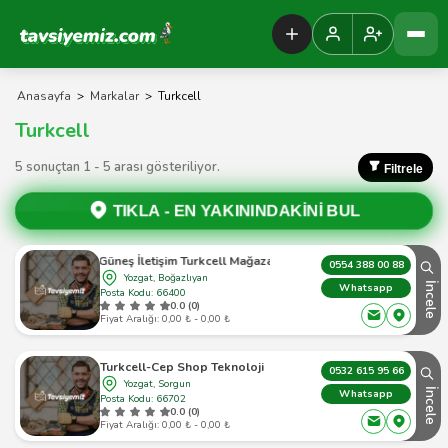
Tavsiyemiz Anasayfa
Anasayfa
>
Markalar
>
Turkcell
Turkcell
5 sonuçtan 1 - 5 arası gösteriliyor.
Filtrele
TIKLA -
EN YAKININDAKİNİ BUL
Güneş İletişim Turkcell Mağaza
0554 388 00 88
Yozgat, Boğazlıyan
İncele
Whatsapp
Posta Kodu: 66400
0.0 (0)
Fiyat Aralığı: 0,00 ₺ - 0,00 ₺
Turkcell-Cep Shop Teknoloji
0532 615 95 66
Yozgat, Sorgun
İncele
Whatsapp
Posta Kodu: 66702
0.0 (0)
Fiyat Aralığı: 0,00 ₺ - 0,00 ₺