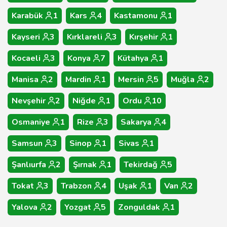
Karabük
1
Kars
4
Kastamonu
1
Kayseri
3
Kırklareli
3
Kırşehir
1
Kocaeli
3
Konya
7
Kütahya
1
Manisa
2
Mardin
1
Mersin
5
Muğla
2
Nevşehir
2
Niğde
1
Ordu
10
Osmaniye
1
Rize
3
Sakarya
4
Samsun
3
Sinop
1
Sivas
1
Şanlıurfa
2
Şırnak
1
Tekirdağ
5
Tokat
3
Trabzon
4
Uşak
1
Van
2
Yalova
2
Yozgat
5
Zonguldak
1