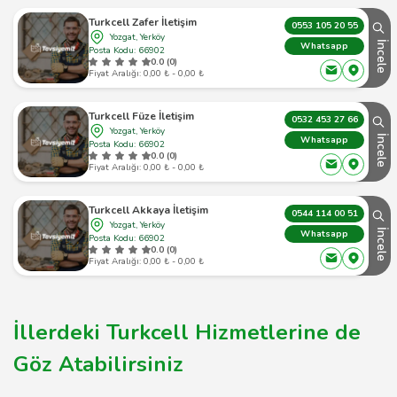
Turkcell Zafer İletişim
0553 105 20 55
Yozgat, Yerköy
İncele
Whatsapp
Posta Kodu: 66902
0.0 (0)
Fiyat Aralığı: 0,00 ₺ - 0,00 ₺
Turkcell Füze İletişim
0532 453 27 66
Yozgat, Yerköy
İncele
Whatsapp
Posta Kodu: 66902
0.0 (0)
Fiyat Aralığı: 0,00 ₺ - 0,00 ₺
Turkcell Akkaya İletişim
0544 114 00 51
Yozgat, Yerköy
İncele
Whatsapp
Posta Kodu: 66902
0.0 (0)
Fiyat Aralığı: 0,00 ₺ - 0,00 ₺
İllerdeki Turkcell Hizmetlerine de
Göz Atabilirsiniz