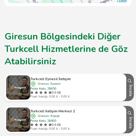
Leaflet
Giresun Bölgesindeki Diğer
Turkcell Hizmetlerine de Göz
Atabilirsiniz
Turkcell Eynesil İletişim
Giresun, Eynesil
İncele
Posta Kodu: 28850
0.0 (0)
Fiyat Aralığı: 0,00 ₺ - 0,00 ₺
Turkcell Iletişim Merkezi 2
Giresun, Espiye
İncele
Posta Kodu: 28600
0.0 (0)
Fiyat Aralığı: 0,00 ₺ - 0,00 ₺