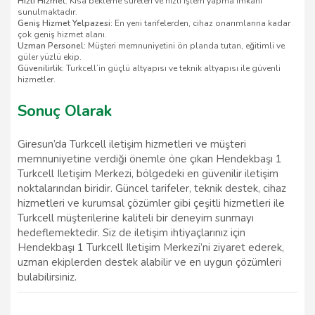
Hızlı Hizmet:
Kısa bekleme süreleri ve hızlı işlem yapma imkânı
sunulmaktadır.
Geniş Hizmet Yelpazesi:
En yeni tarifelerden, cihaz onarımlarına kadar
çok geniş hizmet alanı.
Uzman Personel:
Müşteri memnuniyetini ön planda tutan, eğitimli ve
güler yüzlü ekip.
Güvenilirlik:
Turkcell’in güçlü altyapısı ve teknik altyapısı ile güvenli
hizmetler.
Sonuç Olarak
Giresun’da Turkcell iletişim hizmetleri ve müşteri
memnuniyetine verdiği önemle öne çıkan Hendekbaşı 1
Turkcell Iletişim Merkezi, bölgedeki en güvenilir iletişim
noktalarından biridir. Güncel tarifeler, teknik destek, cihaz
hizmetleri ve kurumsal çözümler gibi çeşitli hizmetleri ile
Turkcell müşterilerine kaliteli bir deneyim sunmayı
hedeflemektedir. Siz de iletişim ihtiyaçlarınız için
Hendekbaşı 1 Turkcell Iletişim Merkezi’ni ziyaret ederek,
uzman ekiplerden destek alabilir ve en uygun çözümleri
bulabilirsiniz.