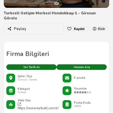
Turkcell Iletişim Merkezi Hendekbaşı 1 - Giresun
Görele
Paylaş
Kaydet
Bildir
Firma Bilgileri
Yol Tarifi Al
Hemen Ara
Şehir / İlçe
E-posta
Giresun / Görele
Yorumlar
Kategori
0.0
Turkcell
Web Site
Posta Kodu
28800
https://www.turkcell.com.tr/