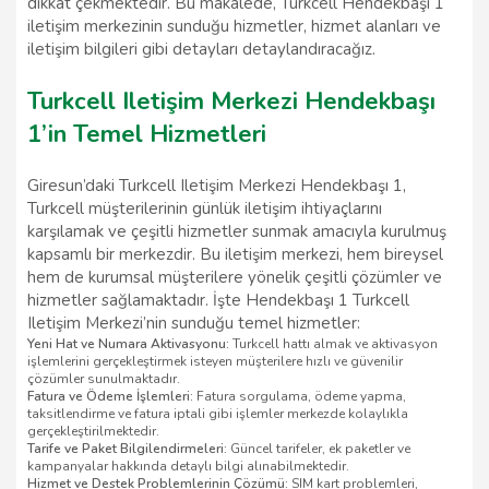
dikkat çekmektedir. Bu makalede, Turkcell Hendekbaşı 1
iletişim merkezinin sunduğu hizmetler, hizmet alanları ve
iletişim bilgileri gibi detayları detaylandıracağız.
Turkcell Iletişim Merkezi Hendekbaşı
1’in Temel Hizmetleri
Giresun’daki Turkcell Iletişim Merkezi Hendekbaşı 1,
Turkcell müşterilerinin günlük iletişim ihtiyaçlarını
karşılamak ve çeşitli hizmetler sunmak amacıyla kurulmuş
kapsamlı bir merkezdir. Bu iletişim merkezi, hem bireysel
hem de kurumsal müşterilere yönelik çeşitli çözümler ve
hizmetler sağlamaktadır. İşte Hendekbaşı 1 Turkcell
Iletişim Merkezi’nin sunduğu temel hizmetler:
Yeni Hat ve Numara Aktivasyonu:
Turkcell hattı almak ve aktivasyon
işlemlerini gerçekleştirmek isteyen müşterilere hızlı ve güvenilir
çözümler sunulmaktadır.
Fatura ve Ödeme İşlemleri:
Fatura sorgulama, ödeme yapma,
taksitlendirme ve fatura iptali gibi işlemler merkezde kolaylıkla
gerçekleştirilmektedir.
Tarife ve Paket Bilgilendirmeleri:
Güncel tarifeler, ek paketler ve
kampanyalar hakkında detaylı bilgi alınabilmektedir.
Hizmet ve Destek Problemlerinin Çözümü:
SIM kart problemleri,