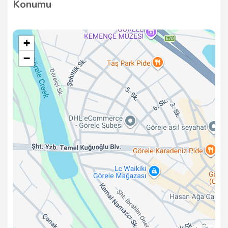
Konumu
+
−