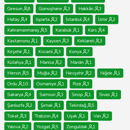
Giresun
8
Gümüşhane
3
Hakkâri
3
Hatay
4
Isparta
2
İstanbul
4
İzmir
2
Kahramanmaraş
5
Karabük
1
Kars
4
Kastamonu
1
Kayseri
3
Kırklareli
3
Kırşehir
1
Kocaeli
3
Konya
7
Kütahya
1
Manisa
2
Mardin
1
Mersin
5
Muğla
2
Nevşehir
2
Niğde
1
Ordu
10
Osmaniye
1
Rize
3
Sakarya
4
Samsun
3
Sinop
1
Sivas
1
Şanlıurfa
2
Şırnak
1
Tekirdağ
5
Tokat
3
Trabzon
4
Uşak
1
Van
2
Yalova
2
Yozgat
5
Zonguldak
1