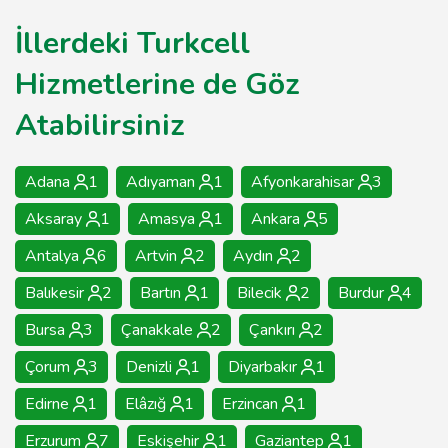
İllerdeki Turkcell
Hizmetlerine de Göz
Atabilirsiniz
Adana
1
Adıyaman
1
Afyonkarahisar
3
Aksaray
1
Amasya
1
Ankara
5
Antalya
6
Artvin
2
Aydın
2
Balıkesir
2
Bartın
1
Bilecik
2
Burdur
4
Bursa
3
Çanakkale
2
Çankırı
2
Çorum
3
Denizli
1
Diyarbakır
1
Edirne
1
Elâzığ
1
Erzincan
1
Erzurum
7
Eskişehir
1
Gaziantep
1