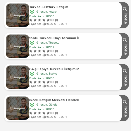
Turkcell-Öztürk İletişim
Giresun, Keşap
İncele
Posta Kodu: 28900
0.0 (0)
Fiyat Aralığı: 0,00 ₺ - 0,00 ₺
Tirebolu Turkcell Bayi Toraman İletişim
Giresun, Tirebolu
İncele
Posta Kodu: 28502
0.0 (0)
Fiyat Aralığı: 0,00 ₺ - 0,00 ₺
Atar A.ş Espiye Turkcell İletişim Merkezi
Giresun, Espiye
İncele
Posta Kodu: 28600
0.0 (0)
Fiyat Aralığı: 0,00 ₺ - 0,00 ₺
Turkcell Iletişim Merkezi Hendekbaşı
Giresun, Görele
İncele
Posta Kodu: 28800
0.0 (0)
Fiyat Aralığı: 0,00 ₺ - 0,00 ₺