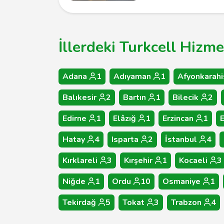
İllerdeki Turkcell Hizme
Adana
1
Adıyaman
1
Afyonkarahi
Balıkesir
2
Bartın
1
Bilecik
2
Edirne
1
Elâzığ
1
Erzincan
1
Hatay
4
Isparta
2
İstanbul
4
Kırklareli
3
Kırşehir
1
Kocaeli
3
Niğde
1
Ordu
10
Osmaniye
1
Tekirdağ
5
Tokat
3
Trabzon
4