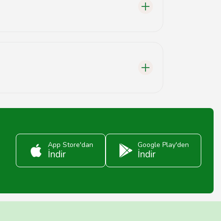
stek hizmetlerini sıkça övmektedir.
erde hizmet vermektedir.
App Store'dan
Google Play'den
İndir
İndir