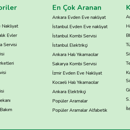
riler
En Çok Aranan
K
A
Ankara Evden Eve nakliyat
 Nakliyat
H
İstanbul Evden Eve nakliyat
lık Evler
B
İstanbul Kombi Servisi
 Servisi
T
İstanbul Elektrikçi
isi
Si
Ankara Halı Yıkamacılar
rketleri
Te
Sakarya Kombi Servisi
isi
Ku
İzmir Evden Eve Nakliyat
S
Kocaeli Halı Yıkamacılar
Gi
si
Ankara Elektrikçi
S
ekanı
Popüler Aramalar
İl
 Bakım
Popüler Aramalar Alfabetik