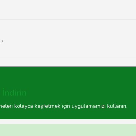
ellikle olumlu yöndedir. Kullanıcılar, hizmet kalitesi ve müşteri de
r?
ğına sahiptir. Şehir merkezlerinden kırsal bölgelere kadar birçok y
İndirin
tmeleri kolayca keşfetmek için uygulamamızı kullanın.