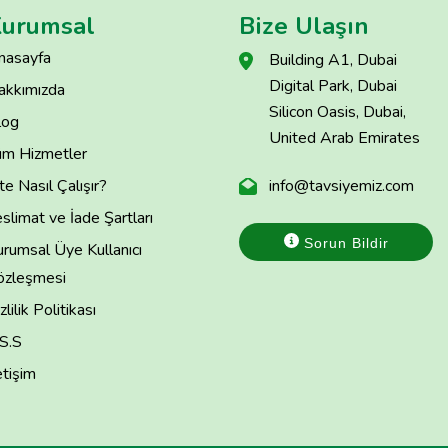
urumsal
Bize Ulaşın
nasayfa
Building A1, Dubai
Digital Park, Dubai
akkımızda
Silicon Oasis, Dubai,
log
United Arab Emirates
üm Hizmetler
te Nasıl Çalışır?
info@tavsiyemiz.com
slimat ve İade Şartları
Sorun Bildir
rumsal Üye Kullanıcı
özleşmesi
zlilik Politikası
.S.S
etişim