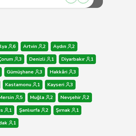
lya
6
Artvin
2
Aydın
2
Çorum
3
Denizli
1
Diyarbakır
1
Gümüşhane
3
Hakkâri
3
Kastamonu
1
Kayseri
3
Mersin
5
Muğla
2
Nevşehir
2
as
1
Şanlıurfa
2
Şırnak
1
dak
1