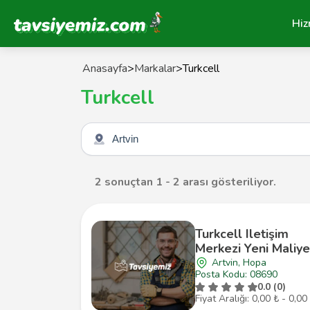
Tavsiyemiz Anasayfa
Hiz
Anasayfa
>
Markalar
>
Turkcell
Turkcell
Şehir seçin
2 sonuçtan 1 - 2 arası gösteriliyor.
Turkcell Iletişim
Merkezi Yeni Maliye
Artvin, Hopa
Posta Kodu: 08690
0.0 (0)
Fiyat Aralığı: 0,00 ₺ - 0,00