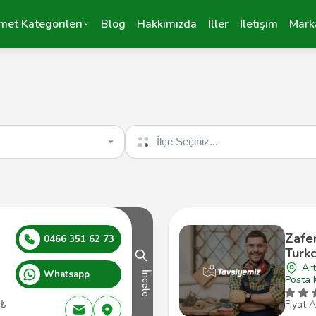
met Kategorileri
Blog
Hakkımızda
İller
İletişim
Mark
İlçe seçin
Zafer
0466 351 62 73
Turkc
Art
Whatsapp
İncele
Posta 
 ₺
Fiyat A