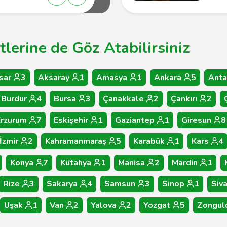
tlerine de Göz Atabilirsiniz
sar
3
Aksaray
1
Amasya
1
Ankara
5
Anta
Burdur
4
Bursa
3
Çanakkale
2
Çankırı
2
Erzurum
7
Eskişehir
1
Gaziantep
1
Giresun
8
İzmir
2
Kahramanmaraş
5
Karabük
1
Kars
4
Konya
7
Kütahya
1
Manisa
2
Mardin
1
Rize
3
Sakarya
4
Samsun
3
Sinop
1
Siv
Uşak
1
Van
2
Yalova
2
Yozgat
5
Zongul