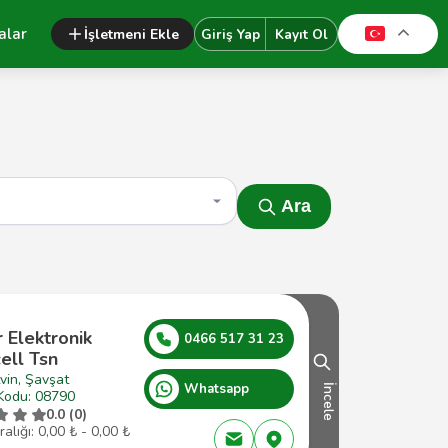
alar
İşletmeni Ekle
Giriş Yap
Kayıt Ol
Ara
 Elektronik
0466 517 31 23
ell Tsn
vin, Şavşat
Whatsapp
İncele
Kodu: 08790
0.0 (0)
ralığı: 0,00 ₺ - 0,00 ₺