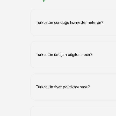
Turkcell'in sunduğu hizmetler nelerdir?
Turkcell, mobil iletişim, internet hizmetleri, s
destek de sunmaktadır.
Turkcell'in iletişim bilgileri nedir?
Turkcell ile iletişime geçmek için 532 numaralı 
Turkcell'in fiyat politikası nasıl?
Turkcell'in fiyatları, sunduğu hizmetlere ve pa
sitesini ziyaret etmenizi öneririz.