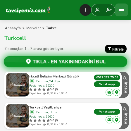
Tavsiyemiz Anasayfa
Anasayfa
>
Markalar
>
Turkcell
Turkcell
7 sonuçtan 1 - 7 arası gösteriliyor.
Filtrele
TIKLA -
EN YAKININDAKİNİ BUL
Turkcell İletişim Merkezi Gürcü Kapi
0532 271 75 59
Erzurum, Yakutiye
İncele
Whatsapp
Posta Kodu: 25200
0.0 (0)
Fiyat Aralığı: 0,00 ₺ - 0,00 ₺
Turkcell Yeşilbahçe
Whatsapp
Erzurum, Hınıs
İncele
Posta Kodu: 25600
0.0 (0)
Fiyat Aralığı: 0,00 ₺ - 0,00 ₺