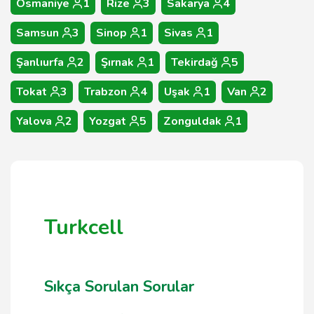
Osmaniye
1
Rize
3
Sakarya
4
Samsun
3
Sinop
1
Sivas
1
Şanlıurfa
2
Şırnak
1
Tekirdağ
5
Tokat
3
Trabzon
4
Uşak
1
Van
2
Yalova
2
Yozgat
5
Zonguldak
1
Turkcell
Sıkça Sorulan Sorular