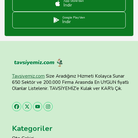
App Store'dan
İndir
Google Play'den
İndir
Tavsiyemiz.com
Size Aradığınız Hizmeti Kolayca Sunar
650 Sektör ve 200.000 Firma Arasında En UYGUN fiyatlı
Olanlar Listelenir. TAVSİYEMİZ’e Kulak ver KAR’lı Çık.
Kategoriler