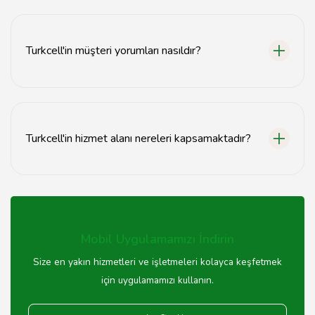
Turkcell'in fiyatları, sunduğu hizmetlere ve paketlere
göre değişiklik göstermektedir. Farklı tarifeler ve
kampanyalar hakkında detaylı bilgi almak için resmi web
Turkcell'in müşteri yorumları nasıldır?
sitesini ziyaret etmenizi öneririz.
Turkcell hakkında yapılan müşteri yorumları genellikle
olumlu yöndedir. Kullanıcılar, hizmet kalitesi ve müşteri
destek hizmetlerini sıkça övmektedir.
Turkcell'in hizmet alanı nereleri kapsamaktadır?
Turkcell, Türkiye genelinde geniş bir hizmet ağına
sahiptir. Şehir merkezlerinden kırsal bölgelere kadar
birçok yerde hizmet vermektedir.
Mobil Uygulamamızı İndirin
Size en yakın hizmetleri ve işletmeleri kolayca keşfetmek
için uygulamamızı kullanın.