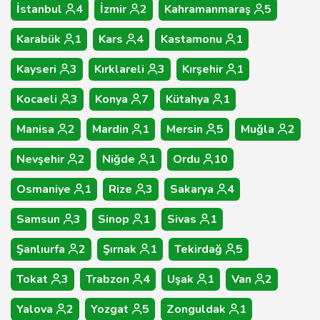
İstanbul
4
İzmir
2
Kahramanmaraş
5
Karabük
1
Kars
4
Kastamonu
1
Kayseri
3
Kırklareli
3
Kırşehir
1
Kocaeli
3
Konya
7
Kütahya
1
Manisa
2
Mardin
1
Mersin
5
Muğla
2
Nevşehir
2
Niğde
1
Ordu
10
Osmaniye
1
Rize
3
Sakarya
4
Samsun
3
Sinop
1
Sivas
1
Şanlıurfa
2
Şırnak
1
Tekirdağ
5
Tokat
3
Trabzon
4
Uşak
1
Van
2
Yalova
2
Yozgat
5
Zonguldak
1