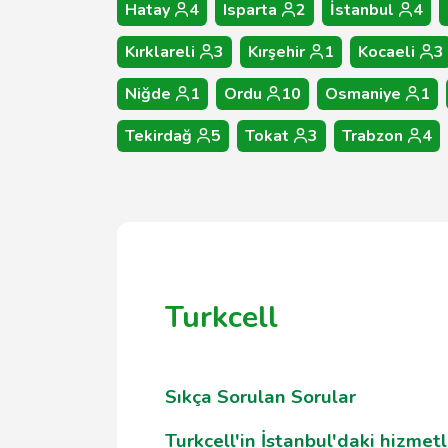
Hatay
4
Isparta
2
İstanbul
4
Kırklareli
3
Kırşehir
1
Kocaeli
3
Niğde
1
Ordu
10
Osmaniye
1
Tekirdağ
5
Tokat
3
Trabzon
4
Turkcell
Sıkça Sorulan Sorular
Turkcell'in İstanbul'daki hizmetl