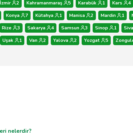
İzmir
2
Kahramanmaraş
5
Karabük
1
Kars
4
Konya
7
Kütahya
1
Manisa
2
Mardin
1
Rize
3
Sakarya
4
Samsun
3
Sinop
1
Siv
Uşak
1
Van
2
Yalova
2
Yozgat
5
Zongul
eri nelerdir?