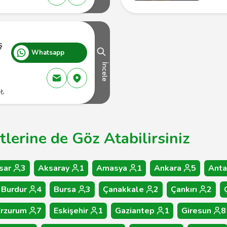
ş
Whatsapp
İncele
 ₺
tlerine de Göz Atabilirsiniz
sar
3
Aksaray
1
Amasya
1
Ankara
5
Anta
Burdur
4
Bursa
3
Çanakkale
2
Çankırı
2
Erzurum
7
Eskişehir
1
Gaziantep
1
Giresun
8