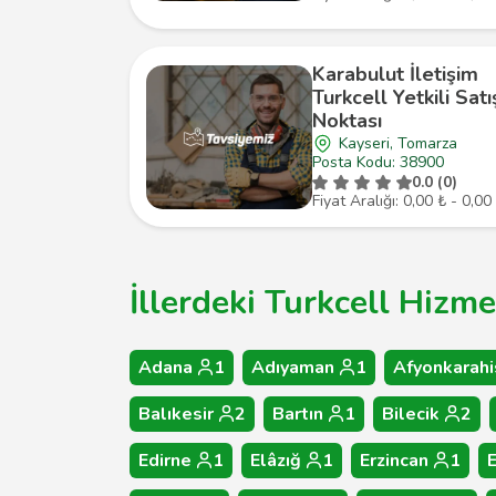
Karabulut İletişim
Turkcell Yetkili Satı
Noktası
Kayseri, Tomarza
Posta Kodu: 38900
0.0 (0)
Fiyat Aralığı: 0,00 ₺ - 0,00
İllerdeki Turkcell Hizme
Adana
1
Adıyaman
1
Afyonkarahi
Balıkesir
2
Bartın
1
Bilecik
2
Edirne
1
Elâzığ
1
Erzincan
1