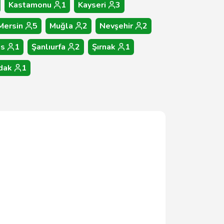
Kastamonu
1
Kayseri
3
Mersin
5
Muğla
2
Nevşehir
2
as
1
Şanlıurfa
2
Şırnak
1
dak
1