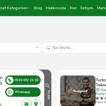
met Kategorileri
Blog
Hakkımızda
İller
İletişim
Mark
İlçe seçin
an
Turkc
0530 692 15 38
ış
Tekno
Kay
Whatsapp
İncele
Posta 
Fiyat A
 ₺