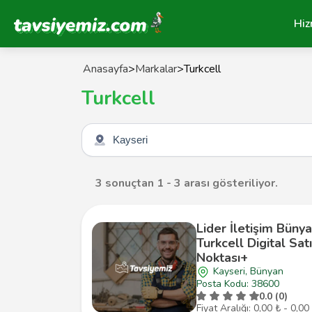
Tavsiyemiz Anasayfa
Hiz
Anasayfa
>
Markalar
>
Turkcell
Turkcell
Şehir seçin
3 sonuçtan 1 - 3 arası gösteriliyor.
Lider İletişim Büny
Turkcell Digital Sat
Noktası+
Kayseri, Bünyan
Posta Kodu: 38600
0.0 (0)
Fiyat Aralığı: 0,00 ₺ - 0,00