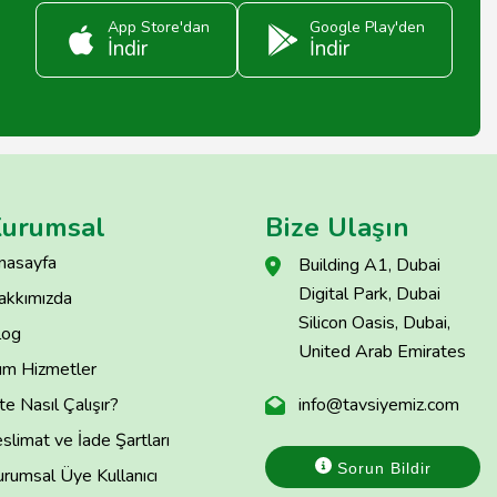
App Store'dan
Google Play'den
İndir
İndir
urumsal
Bize Ulaşın
nasayfa
Building A1, Dubai
Digital Park, Dubai
akkımızda
Silicon Oasis, Dubai,
log
United Arab Emirates
üm Hizmetler
te Nasıl Çalışır?
info@tavsiyemiz.com
slimat ve İade Şartları
Sorun Bildir
rumsal Üye Kullanıcı