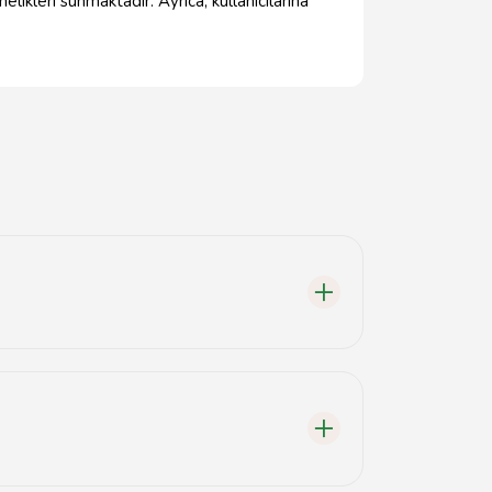
likleri sunmaktadır. Ayrıca, kullanıcılarına
ne sahiptir. Ayrıca, müşteri hizmetleri ve teknik