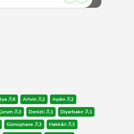
lya
6
Artvin
2
Aydın
2
Çorum
3
Denizli
1
Diyarbakır
1
Gümüşhane
3
Hakkâri
3