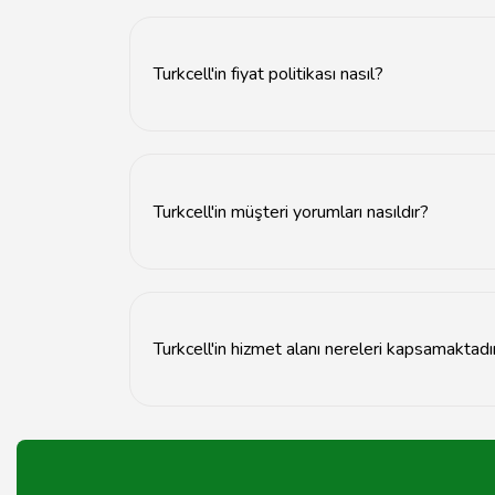
Turkcell ile iletişime geçmek için 532 numaralı 
Turkcell'in fiyat politikası nasıl?
Turkcell'in fiyatları, sunduğu hizmetlere ve pa
sitesini ziyaret etmenizi öneririz.
Turkcell'in müşteri yorumları nasıldır?
Turkcell hakkında yapılan müşteri yorumları gen
Turkcell'in hizmet alanı nereleri kapsamaktadı
Turkcell, Türkiye genelinde geniş bir hizmet a