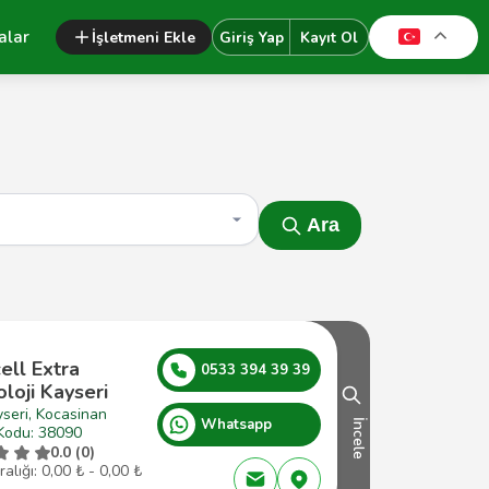
alar
İşletmeni Ekle
Giriş Yap
Kayıt Ol
Ara
ell Extra
0533 394 39 39
loji Kayseri
seri, Kocasinan
Whatsapp
İncele
Kodu: 38090
0.0 (0)
ralığı: 0,00 ₺ - 0,00 ₺