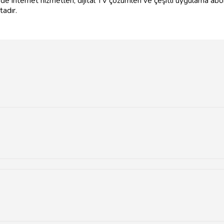
de internet hizmetleri, dijital TV çözümleri ve çeşitli uygulama abone
tadır.
abit hat hizmetleri ve dijital çözümler gibi geniş bir hizmet yelpazesi