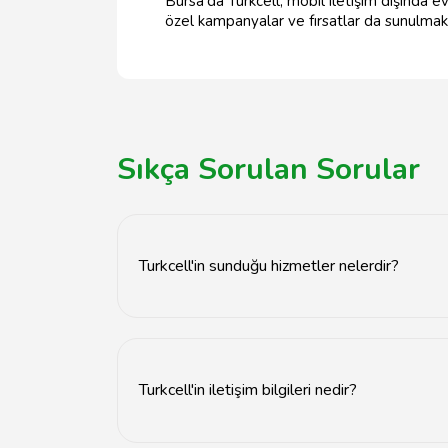
Bursa'da Turkcell, mobil iletişim dışında ev
özel kampanyalar ve fırsatlar da sunulmak
Sıkça Sorulan Sorular
Turkcell'in sunduğu hizmetler nelerdir?
Turkcell, mobil iletişim, internet hizmetleri, s
destek de sunmaktadır.
Turkcell'in iletişim bilgileri nedir?