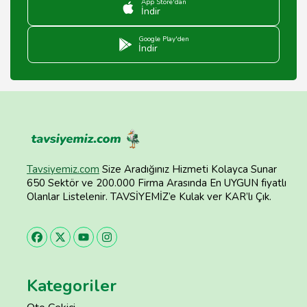
App Store'dan
İndir
Google Play'den
İndir
Tavsiyemiz.com
Size Aradığınız Hizmeti Kolayca Sunar
650 Sektör ve 200.000 Firma Arasında En UYGUN fiyatlı
Olanlar Listelenir. TAVSİYEMİZ’e Kulak ver KAR’lı Çık.
Kategoriler