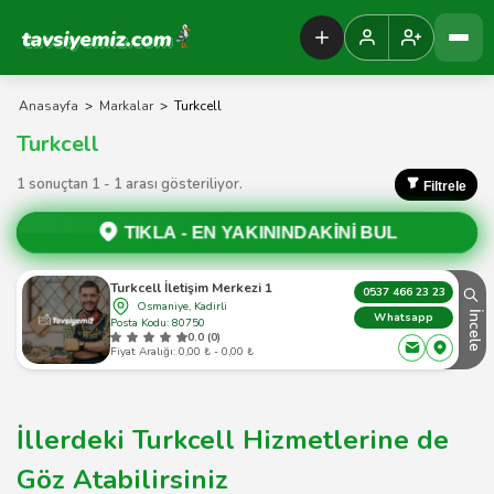
Tavsiyemiz Anasayfa
Anasayfa
>
Markalar
>
Turkcell
Turkcell
1 sonuçtan 1 - 1 arası gösteriliyor.
Filtrele
TIKLA -
EN YAKININDAKİNİ BUL
Turkcell İletişim Merkezi 1
0537 466 23 23
Osmaniye, Kadirli
İncele
Whatsapp
Posta Kodu: 80750
0.0 (0)
Fiyat Aralığı: 0,00 ₺ - 0,00 ₺
İllerdeki Turkcell Hizmetlerine de
Göz Atabilirsiniz