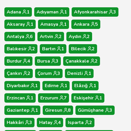
Adana
1
Adıyaman
1
Afyonkarahisar
3
Aksaray
1
Amasya
1
Ankara
5
Antalya
6
Artvin
2
Aydın
2
Balıkesir
2
Bartın
1
Bilecik
2
Burdur
4
Bursa
3
Çanakkale
2
Çankırı
2
Çorum
3
Denizli
1
Diyarbakır
1
Edirne
1
Elâzığ
1
Erzincan
1
Erzurum
7
Eskişehir
1
Gaziantep
1
Giresun
8
Gümüşhane
3
Hakkâri
3
Hatay
4
Isparta
2