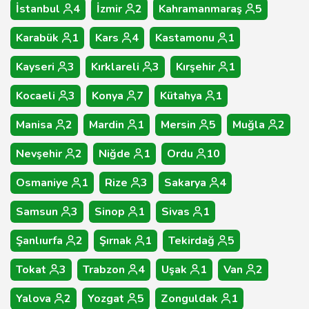
İstanbul
4
İzmir
2
Kahramanmaraş
5
Karabük
1
Kars
4
Kastamonu
1
Kayseri
3
Kırklareli
3
Kırşehir
1
Kocaeli
3
Konya
7
Kütahya
1
Manisa
2
Mardin
1
Mersin
5
Muğla
2
Nevşehir
2
Niğde
1
Ordu
10
Osmaniye
1
Rize
3
Sakarya
4
Samsun
3
Sinop
1
Sivas
1
Şanlıurfa
2
Şırnak
1
Tekirdağ
5
Tokat
3
Trabzon
4
Uşak
1
Van
2
Yalova
2
Yozgat
5
Zonguldak
1