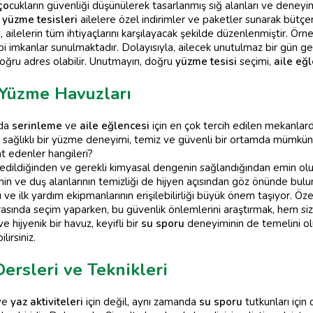
ço
cukların güvenliği düşünülerek tasarlanmış sığ alanları ve deneyim
ı
yüzme tesisleri
ailelere özel indirimler ve paketler sunarak bütçe
ı
, ailelerin tüm ihtiyaçlarını karşılayacak şekilde düzenlenmiştir. Ör
i imkanlar sunulmaktadır. Dolayısıyla, ailecek unutulmaz bir gün 
ğru adres olabilir. Unutmayın, doğru
yüzme tesisi
seçimi,
aile eğ
 Yüzme Havuzları
nda
serinleme
ve
aile eğlencesi
için en çok tercih edilen mekanlard
 sağlıklı bir yüzme deneyimi, temiz ve güvenli bir ortamda mümkün.
at edenler hangileri?
edildiğinden ve gerekli kimyasal dengenin sağlandığından emin olunm
inin ve duş alanlarının temizliği de hijyen açısından göz önünde bu
ı ve ilk yardım ekipmanlarının erişilebilirliği büyük önem taşıyor. Öze
asında seçim yaparken, bu güvenlik önlemlerini araştırmak, hem sizin
 hijyenik bir havuz, keyifli bir
su sporu
deneyiminin de temelini ol
lirsiniz.
ersleri ve Teknikleri
ve
yaz aktiviteleri
için değil, aynı zamanda
su sporu
tutkunları için