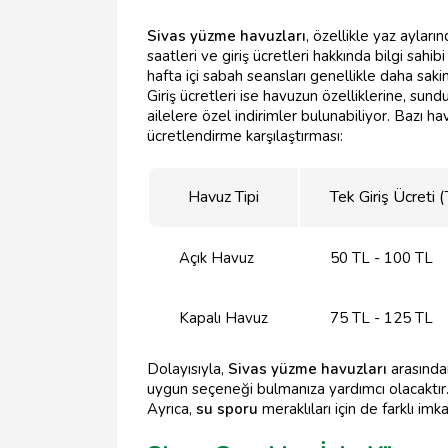
Sivas yüzme havuzları
, özellikle yaz aylar
saatleri ve giriş ücretleri hakkında bilgi sah
hafta içi sabah seansları genellikle daha saki
Giriş ücretleri ise havuzun özelliklerine, su
ailelere özel indirimler bulunabiliyor. Bazı ha
ücretlendirme karşılaştırması:
Havuz Tipi
Tek Giriş Ücreti 
Açık Havuz
50 TL - 100 TL
Kapalı Havuz
75 TL - 125 TL
Dolayısıyla,
Sivas yüzme havuzları
arasında
uygun seçeneği bulmanıza yardımcı olacakt
Ayrıca,
su sporu
meraklıları için de farklı imk