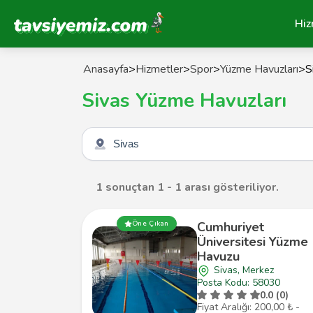
Tavsiyemiz Anasayfa
Hiz
Anasayfa
>
Hizmetler
>
Spor
>
Yüzme Havuzları
>
S
Sivas Yüzme Havuzları
Şehir seçin
1 sonuçtan 1 - 1 arası gösteriliyor.
Cumhuriyet
Öne Çıkan
Üniversitesi Yüzme
Havuzu
Sivas, Merkez
Posta Kodu: 58030
0.0 (0)
Fiyat Aralığı: 200,00 ₺ -