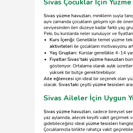
Sivas Çocuklar İçin Yüzme 
Sivas yüzme havuzları
, miniklerin suyla ta
aynı zamanda çocukların gelişimi için de önem
seviyesinden ileri düzeye kadar farklı yaş gru
Peki, bu kurslarda neler sunuluyor ve fiyatları
Kurs İçeriği:
Genellikle temel yüzme teknik
aktiviteleri
ile çocukların motivasyonu artı
Yaş Grupları:
Kurslar genellikle 4-14 yaş 
Fiyatlar:
Sivas’taki yüzme havuzları
büny
gösteriyor. Ortalama olarak aylık ücretler
yüksek bir bütçe gerektirebiliyor.
Aile eğlencesi
için ideal bir seçenek olan y
olacak.
Sivas’taki
çeşitli
yüzme tesisleri
aras
Sivas Aileler İçin Uygun
Sivas yüzme havuzları
, sadece bireysel
ser
yaz aylarında, ailecek keyifli vakit geçirmek 
gidebileceğiniz ideal
yüzme tesisleri
hangile
Çocuklarınızla birlikte rahatça vakit geçirebil