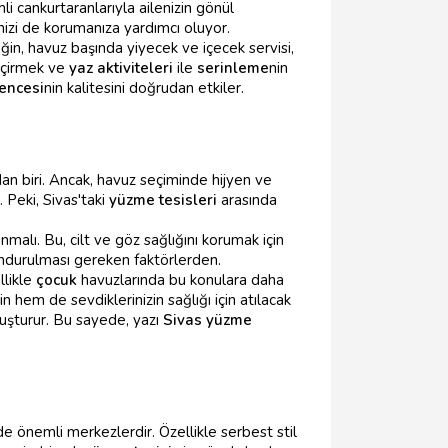
li cankurtaranlarıyla ailenizin gönül
nizi de korumanıza yardımcı oluyor.
neğin, havuz başında yiyecek ve içecek servisi,
geçirmek ve
yaz aktiviteleri
ile
serinleme
nin
lencesi
nin kalitesini doğrudan etkiler.
an biri. Ancak, havuz seçiminde hijyen ve
 Peki, Sivas'taki
yüzme tesisleri
arasında
alı. Bu, cilt ve göz sağlığını korumak için
lundurulması gereken faktörlerden.
llikle
çocuk
havuzlarında bu konulara daha
 hem de sevdiklerinizin sağlığı için atılacak
uşturur. Bu sayede, yazı
Sivas yüzme
 de önemli merkezlerdir. Özellikle serbest stil