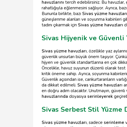
havuzlarını
tercih edebilirsiniz. Bu havuzlar,
rahatlığıyla eğlenmesini sağlıyor. Ayrıca, baz
Bununla birlikte, bazı
Sivas yüzme havuzlar
güneşlenme alanları ve soyunma kabinleri gib
tadını çıkarmak için
Sivas yüzme havuzları
do
Sivas Hijyenik ve Güvenli
Sivas yüzme havuzları
, özellikle yaz ayları
güvenlik unsurları büyük önem taşıyor. Çünkü
hijyen ve güvenlik standartlarına en çok dikk
Öncelikle, havuz suyunun düzenli olarak test 
kritik öneme sahip. Ayrıca, soyunma kabinler
Güvenlik açısından ise, cankurtaranların varlığ
da dikkat edilmeli.
Sivas yüzme havuzları
ar
en doğru adım olacaktır. Unutmayın, güvenli ve
havuzlarında
doyasıya
serinleyerek
geçirebi
Sivas Serbest Stil Yüzme D
Sivas yüzme havuzları
, sadece
serinleme