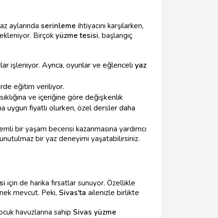
yaz aylarında
serinleme
ihtiyacını karşılarken,
stekleniyor. Birçok
yüzme tesisi
, başlangıç
ar işleniyor. Ayrıca, oyunlar ve eğlenceli
yaz
de eğitim veriliyor.
sıklığına ve içeriğine göre değişkenlik
ha uygun fiyatlı olurken, özel dersler daha
nemli bir yaşam becerisi kazanmasına yardımcı
nutulmaz bir yaz deneyimi yaşatabilirsiniz.
si
için de harika fırsatlar sunuyor. Özellikle
çenek mevcut. Peki,
Sivas'ta
ailenizle birlikte
çocuk havuzlarına sahip
Sivas yüzme