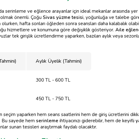
ında serinleme ve eğlence arayanlar için ideal mekanlar arasında yer
ibi olmak önemli. Çoğu
Sivas yüzme tesisi
, yoğunluğa ve talebe göre
n olurken, hafta sonları öğleden sonra seansları daha kalabalık olabil
nduğu hizmetlere ve konumuna göre değişiklik gösteriyor.
Aile eğlen
vuzlar tek girişlik ücretlendirme yaparken, bazıları aylık veya sezonl
(Tahmini)
Aylık Üyelik (Tahmini)
300 TL - 600 TL
450 TL - 750 TL
n seçim yaparken hem seans saatlerini hem de giriş ücretlerini dik
ır. Bu sayede hem
serinleme
ihtiyacınızı giderebilir, hem de keyifli
y
anlar sunan tesisleri araştırmak faydalı olacaktır.