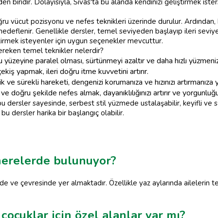
n biridir. Dolayısıyla, Sivas'ta bu alanda kendinizi geliştirmek iste
ğru vücut pozisyonu ve nefes teknikleri üzerinde durulur. Ardından,
edeflenir. Genellikle dersler, temel seviyeden başlayıp ileri seviy
irmek isteyenler için uygun seçenekler mevcuttur.
ereken temel teknikler nelerdir?
yüzeyine paralel olması, sürtünmeyi azaltır ve daha hızlı yüzmeniz
ekiş yapmak, ileri doğru itme kuvvetini artırır.
ik ve sürekli hareketi, dengenizi korumanıza ve hızınızı artırmanıza y
doğru şekilde nefes almak, dayanıklılığınızı artırır ve yorgunluğu 
 dersler sayesinde, serbest stil yüzmede ustalaşabilir, keyifli ve sa
 bu dersler harika bir başlangıç olabilir.
nerelerde bulunuyor?
e ve çevresinde yer almaktadır. Özellikle yaz aylarında ailelerin te
ocuklar için özel alanlar var mı?