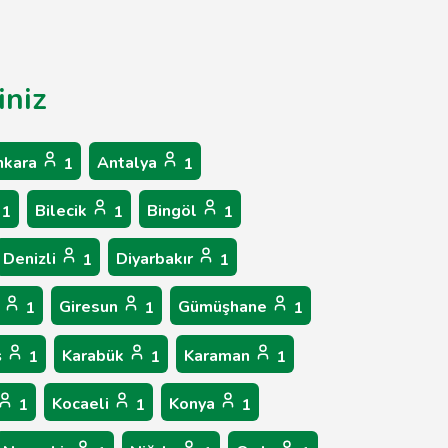
iniz
nkara
Antalya
1
1
Bilecik
Bingöl
1
1
1
Denizli
Diyarbakır
1
1
p
Giresun
Gümüşhane
1
1
1
ş
Karabük
Karaman
1
1
1
Kocaeli
Konya
1
1
1