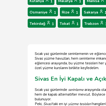
Kütahya
Malatya
Manisa
1
1
Osmaniye
Rize
Sakarya
1
1
Tekirdağ
Tokat
Trabzon
1
1
Sıcak yaz günlerinde serinlemenin ve eğlencel
Sivas yüzme havuzları, hem serinleme imkanı su
eğlencesi arayışında, bu yüzme tesisleri her ya
özel yüzme kurslarını birlikte keşfedelim.
Sivas En İyi Kapalı ve Aç
Sıcak yaz günlerinde
serinleme
arayışında ol
hem de kapalı alternatifler mevcut. Böylec
bulunuyor.
Peki,
Sivas
’taki en iyi
yüzme tesisleri
hangileri