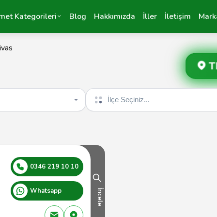
met Kategorileri
Blog
Hakkımızda
İller
İletişim
Mark
ivas
T
İlçe seçin
0346 219 10 10
Whatsapp
İncele