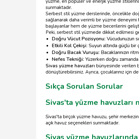
yüzme, en popüler ve enerjik yüzme stillerinde
sunmaktadır.
Serbest stil yüzme derslerinde, öncelikle do
sağlanarak daha verimli bir yüzme deneyimi h
başlayanlar hem de yüzme becerilerini gelişt
Peki, serbest stil yüzmede dikkat edilmesi g
Doğru Vücut Pozisyonu:
Vücudunuzun su 
Etkili Kol Çekişi:
Suyun altında güçlü bir ç
Doğru Bacak Vuruşu:
Bacaklarınızın ritm
Nefes Tekniği:
Yüzerken doğru zamanda ve 
Sivas yüzme havuzları
bünyesinde verilen bu
dönüştürebilirsiniz. Ayrıca, çocuklarınız için de
Sıkça Sorulan Sorular
Sivas'ta yüzme havuzları 
Sivas'ta birçok yüzme havuzu, şehir merkezind
açık havuz seçenekleri sunmaktadır.
Sivas yüzme havuzlarında ç