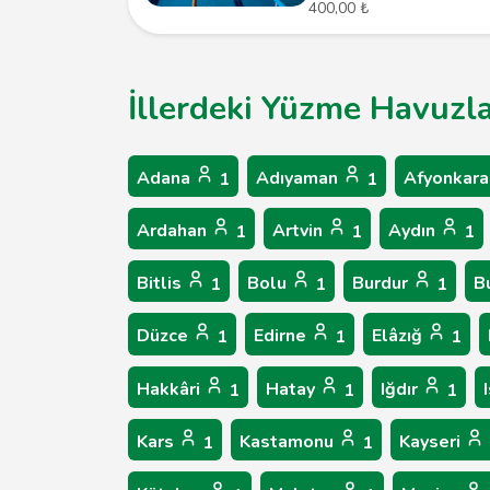
400,00 ₺
İllerdeki Yüzme Havuzla
Adana
Adıyaman
Afyonkara
1
1
Ardahan
Artvin
Aydın
1
1
1
Bitlis
Bolu
Burdur
B
1
1
1
Düzce
Edirne
Elâzığ
1
1
1
Hakkâri
Hatay
Iğdır
1
1
1
Kars
Kastamonu
Kayseri
1
1