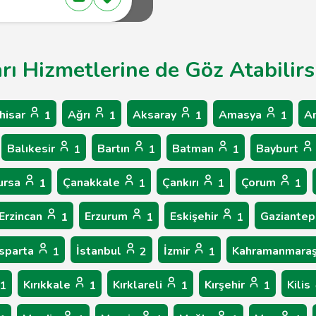
rı Hizmetlerine de Göz Atabilirs
hisar
Ağrı
Aksaray
Amasya
A
1
1
1
1
Balıkesir
Bartın
Batman
Bayburt
1
1
1
ursa
Çanakkale
Çankırı
Çorum
1
1
1
1
Erzincan
Erzurum
Eskişehir
Gaziante
1
1
1
Isparta
İstanbul
İzmir
Kahramanmara
1
2
1
Kırıkkale
Kırklareli
Kırşehir
Kilis
1
1
1
1