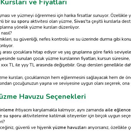
Kursları ve Fiyatları
nışması ve yüzmeyi öğrenmesi için harika fırsatlar sunuyor. Özellikle 
li bir
su sporu
aktivitesi olan yüzme,
Sivas
'ta çeşitli kurslarla de
plarına yönelik yüzme kursları düzenliyor.
 nasıl?
leri, su güvenliği, nefes kontrolü ve su üzerinde durma gibi konul
rılıyor.
arası çocuklara hitap ediyor ve yaş gruplarına göre farklı seviyeler
esinde sunulan çocuk yüzme kurslarının fiyatları, kursun süresine, 
 xxx TL ile yyy TL arasında değişebilir. Grup dersleri genellikle da
üzme kursları, çocuklarınızın hem eğlenmesini sağlayacak hem de ö
ından çocuğunuzun yaşına ve seviyesine uygun olanı seçerek, ona u
 Yüzme Havuzu Seçenekleri
inleme
ihtiyacını karşılamakla kalmıyor, aynı zamanda
aile eğlence
ve
su sporu
aktivitelerine katılmak isteyenler için birçok uygun se
ri?
eceğiniz, güvenli ve hijyenik
yüzme havuzları
arıyorsanız, özellikle 