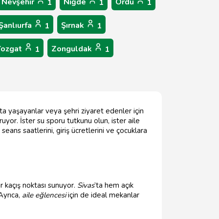
Nevşehir
Niğde
Ordu
1
1
1
Şanlıurfa
Şırnak
1
1
Yozgat
Zonguldak
1
1
ta yaşayanlar veya şehri ziyaret edenler için
yor. İster su sporu tutkunu olun, ister aile
seans saatlerini, giriş ücretlerini ve çocuklara
kaçış noktası sunuyor.
Sivas
’ta hem açık
Ayrıca,
aile eğlencesi
için de ideal mekanlar