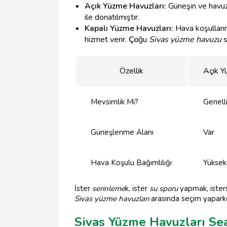
Açık Yüzme Havuzları:
Güneşin ve havuzun
ile donatılmıştır.
Kapalı Yüzme Havuzları:
Hava koşulların
hizmet verir.
Ço
ğu
Sivas yüzme havuzu
s
Özellik
Açık Y
Mevsimlik Mi?
Genell
Güneşlenme Alanı
Var
Hava Koşulu Bağımlılığı
Yüksek
İster
serinleme
k, ister
su sporu
yapmak, ister
Sivas yüzme havuzları
arasında seçim yaparke
Sivas Yüzme Havuzları Sean