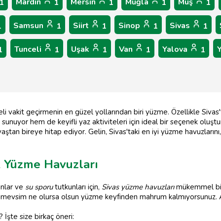
Mardin
Mersin
Muğla
Muş
1
1
1
1
1
Samsun
Siirt
Sinop
Sivas
1
1
1
1
1
Tunceli
Uşak
Van
Yalova
1
1
1
1
1
i vakit geçirmenin en güzel yollarından biri yüzme. Özellikle Sivas'
nuyor hem de keyifli yaz aktiviteleri için ideal bir seçenek oluşturu
ştan bireye hitap ediyor. Gelin, Sivas'taki en iyi yüzme havuzlarını, 
ık Yüzme Havuzları
anlar ve
su sporu
tutkunları için,
Sivas yüzme havuzları
mükemmel bir 
e mevsim ne olursa olsun yüzme keyfinden mahrum kalmıyorsunuz. 
? İşte size birkaç öneri: