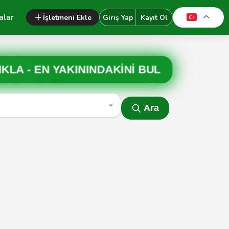
alar
İşletmeni Ekle
Giriş Yap
Kayıt Ol
IKLA -
EN YAKININDAKİNİ BUL
Ara