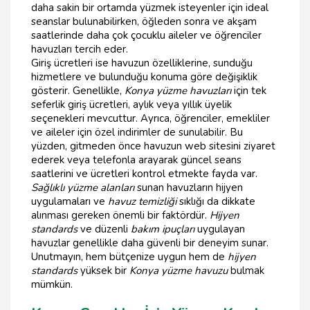
daha sakin bir ortamda yüzmek isteyenler için ideal
seanslar bulunabilirken, öğleden sonra ve akşam
saatlerinde daha çok çocuklu aileler ve öğrenciler
havuzları tercih eder.
Giriş ücretleri ise havuzun özelliklerine, sunduğu
hizmetlere ve bulunduğu konuma göre değişiklik
gösterir. Genellikle,
Konya yüzme havuzları
için tek
seferlik giriş ücretleri, aylık veya yıllık üyelik
seçenekleri mevcuttur. Ayrıca, öğrenciler, emekliler
ve aileler için özel indirimler de sunulabilir. Bu
yüzden, gitmeden önce havuzun web sitesini ziyaret
ederek veya telefonla arayarak güncel seans
saatlerini ve ücretleri kontrol etmekte fayda var.
Sağlıklı yüzme alanları
sunan havuzların hijyen
uygulamaları ve
havuz temizliği
sıklığı da dikkate
alınması gereken önemli bir faktördür.
Hijyen
standards
ve düzenli
bakım ipuçları
uygulayan
havuzlar genellikle daha güvenli bir deneyim sunar.
Unutmayın, hem bütçenize uygun hem de
hijyen
standards
yüksek bir
Konya yüzme havuzu
bulmak
mümkün.