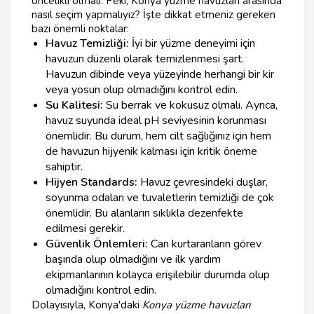
öncelikli olmalı. Peki, Konya yüzme havuzları arasında
nasıl seçim yapmalıyız? İşte dikkat etmeniz gereken
bazı önemli noktalar:
Havuz Temizliği:
İyi bir yüzme deneyimi için
havuzun düzenli olarak temizlenmesi şart.
Havuzun dibinde veya yüzeyinde herhangi bir kir
veya yosun olup olmadığını kontrol edin.
Su Kalitesi:
Su berrak ve kokusuz olmalı. Ayrıca,
havuz suyunda ideal pH seviyesinin korunması
önemlidir. Bu durum, hem cilt sağlığınız için hem
de havuzun hijyenik kalması için kritik öneme
sahiptir.
Hijyen Standards:
Havuz çevresindeki duşlar,
soyunma odaları ve tuvaletlerin temizliği de çok
önemlidir. Bu alanların sıklıkla dezenfekte
edilmesi gerekir.
Güvenlik Önlemleri:
Can kurtaranların görev
başında olup olmadığını ve ilk yardım
ekipmanlarının kolayca erişilebilir durumda olup
olmadığını kontrol edin.
Dolayısıyla, Konya'daki
Konya yüzme havuzları