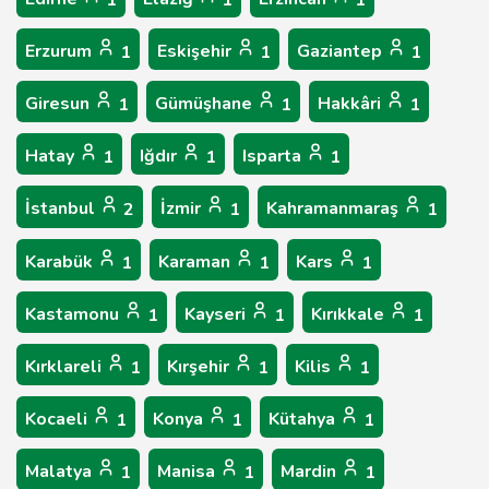
1
1
1
Erzurum
Eskişehir
Gaziantep
1
1
1
Giresun
Gümüşhane
Hakkâri
1
1
1
Hatay
Iğdır
Isparta
1
1
1
İstanbul
İzmir
Kahramanmaraş
2
1
1
Karabük
Karaman
Kars
1
1
1
Kastamonu
Kayseri
Kırıkkale
1
1
1
Kırklareli
Kırşehir
Kilis
1
1
1
Kocaeli
Konya
Kütahya
1
1
1
Malatya
Manisa
Mardin
1
1
1