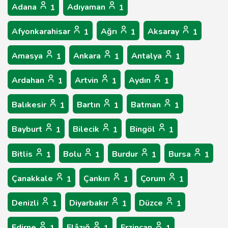
Adana
Adıyaman
1
1
Afyonkarahisar
Ağrı
Aksaray
1
1
1
Amasya
Ankara
Antalya
1
1
1
Ardahan
Artvin
Aydın
1
1
1
Balıkesir
Bartın
Batman
1
1
1
Bayburt
Bilecik
Bingöl
1
1
1
Bitlis
Bolu
Burdur
Bursa
1
1
1
1
Çanakkale
Çankırı
Çorum
1
1
1
Denizli
Diyarbakır
Düzce
1
1
1
Edirne
Elâzığ
Erzincan