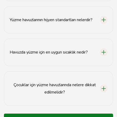
Havuz temizliği haftada en az bir kez yapılmalı, suyun
kimyasal dengesi ise düzenli olarak kontrol edilmelidir.
Yüzme havuzlarının hijyen standartları nelerdir?
Yüzme havuzlarının hijyen standartları, suyun temizliği,
filtreleme sistemleri ve düzenli dezenfeksiyon ile
sağlanmalıdır.
Havuzda yüzme için en uygun sıcaklık nedir?
Havuzda yüzme için ideal su sıcaklığı genellikle 25-
28°C arasında olmalıdır.
Çocuklar için yüzme havuzlarında nelere dikkat
edilmelidir?
Çocuklar için yüzme havuzlarında derinlik, güvenlik
önlemleri ve gözetim gibi faktörlere dikkat edilmelidir.