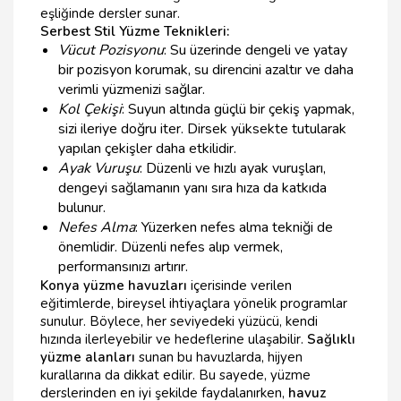
eşliğinde dersler sunar.
Serbest Stil Yüzme Teknikleri:
Vücut Pozisyonu
: Su üzerinde dengeli ve yatay
bir pozisyon korumak, su direncini azaltır ve daha
verimli yüzmenizi sağlar.
Kol Çekişi
: Suyun altında güçlü bir çekiş yapmak,
sizi ileriye doğru iter. Dirsek yüksekte tutularak
yapılan çekişler daha etkilidir.
Ayak Vuruşu
: Düzenli ve hızlı ayak vuruşları,
dengeyi sağlamanın yanı sıra hıza da katkıda
bulunur.
Nefes Alma
: Yüzerken nefes alma tekniği de
önemlidir. Düzenli nefes alıp vermek,
performansınızı artırır.
Konya yüzme havuzları
içerisinde verilen
eğitimlerde, bireysel ihtiyaçlara yönelik programlar
sunulur. Böylece, her seviyedeki yüzücü, kendi
hızında ilerleyebilir ve hedeflerine ulaşabilir.
Sağlıklı
yüzme alanları
sunan bu havuzlarda, hijyen
kurallarına da dikkat edilir. Bu sayede, yüzme
derslerinden en iyi şekilde faydalanırken,
havuz