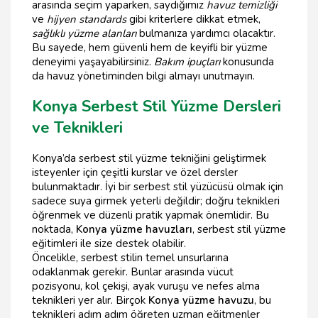
arasında seçim yaparken, saydığımız
havuz temizliği
ve
hijyen standards
gibi kriterlere dikkat etmek,
sağlıklı yüzme alanları
bulmanıza yardımcı olacaktır.
Bu sayede, hem güvenli hem de keyifli bir yüzme
deneyimi yaşayabilirsiniz.
Bakım ipuçları
konusunda
da havuz yönetiminden bilgi almayı unutmayın.
Konya Serbest Stil Yüzme Dersleri
ve Teknikleri
Konya’da serbest stil yüzme tekniğini geliştirmek
isteyenler için çeşitli kurslar ve özel dersler
bulunmaktadır. İyi bir serbest stil yüzücüsü olmak için
sadece suya girmek yeterli değildir; doğru teknikleri
öğrenmek ve düzenli pratik yapmak önemlidir. Bu
noktada,
Konya yüzme havuzları
, serbest stil yüzme
eğitimleri ile size destek olabilir.
Öncelikle, serbest stilin temel unsurlarına
odaklanmak gerekir. Bunlar arasında vücut
pozisyonu, kol çekişi, ayak vuruşu ve nefes alma
teknikleri yer alır. Birçok
Konya yüzme havuzu
, bu
teknikleri adım adım öğreten uzman eğitmenler