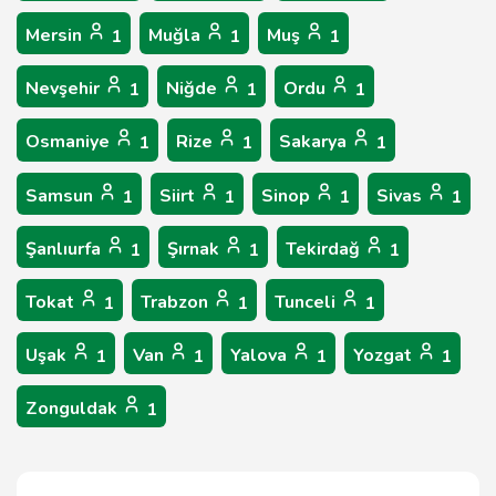
Mersin
Muğla
Muş
1
1
1
Nevşehir
Niğde
Ordu
1
1
1
Osmaniye
Rize
Sakarya
1
1
1
Samsun
Siirt
Sinop
Sivas
1
1
1
1
Şanlıurfa
Şırnak
Tekirdağ
1
1
1
Tokat
Trabzon
Tunceli
1
1
1
Uşak
Van
Yalova
Yozgat
1
1
1
1
Zonguldak
1