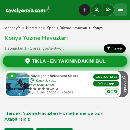
Tavsiyemiz Anasayfa
Anasayfa
>
Hizmetler
>
Spor
>
Yüzme Havuzları
>
Konya
Konya Yüzme Havuzları
1 sonuçtan 1 - 1 arası gösteriliyor.
Filtrele
TIKLA -
EN YAKININDAKİNİ BUL
Konya Büyükşehir Belediyesi Spor Kompleksi
0332 233 12 12
Konya, Selçuklu
İncele
Whatsapp
Posta Kodu: 42100
0.0 (0)
Fiyat Aralığı: 200,00 ₺ - 400,00 ₺
İllerdeki Yüzme Havuzları Hizmetlerine de Göz
Atabilirsiniz