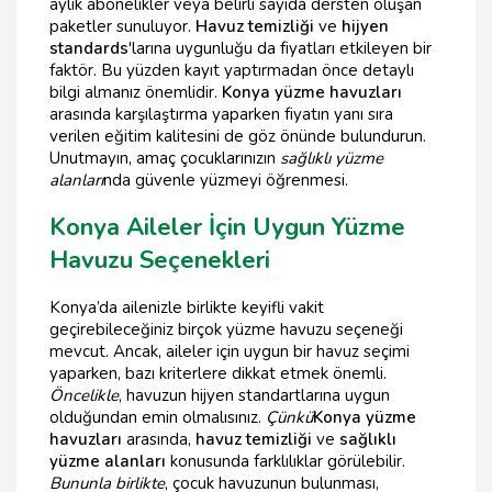
aylık abonelikler veya belirli sayıda dersten oluşan
paketler sunuluyor.
Havuz temizliği
ve
hijyen
standards
'larına uygunluğu da fiyatları etkileyen bir
faktör. Bu yüzden kayıt yaptırmadan önce detaylı
bilgi almanız önemlidir.
Konya yüzme havuzları
arasında karşılaştırma yaparken fiyatın yanı sıra
verilen eğitim kalitesini de göz önünde bulundurun.
Unutmayın, amaç çocuklarınızın
sağlıklı yüzme
alanları
nda güvenle yüzmeyi öğrenmesi.
Konya Aileler İçin Uygun Yüzme
Havuzu Seçenekleri
Konya’da ailenizle birlikte keyifli vakit
geçirebileceğiniz birçok yüzme havuzu seçeneği
mevcut. Ancak, aileler için uygun bir havuz seçimi
yaparken, bazı kriterlere dikkat etmek önemli.
Öncelikle
, havuzun hijyen standartlarına uygun
olduğundan emin olmalısınız.
Çünkü
Konya yüzme
havuzları
arasında,
havuz temizliği
ve
sağlıklı
yüzme alanları
konusunda farklılıklar görülebilir.
Bununla birlikte
, çocuk havuzunun bulunması,