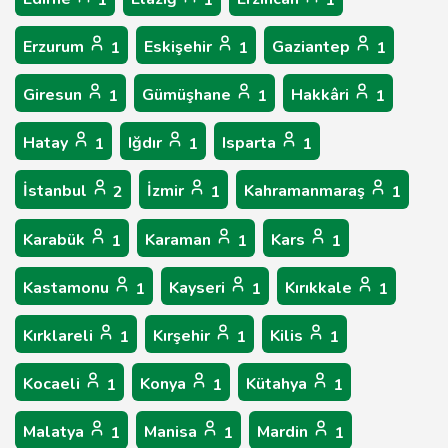
1
1
1
Erzurum
Eskişehir
Gaziantep
1
1
1
Giresun
Gümüşhane
Hakkâri
1
1
1
Hatay
Iğdır
Isparta
1
1
1
İstanbul
İzmir
Kahramanmaraş
2
1
1
Karabük
Karaman
Kars
1
1
1
Kastamonu
Kayseri
Kırıkkale
1
1
1
Kırklareli
Kırşehir
Kilis
1
1
1
Kocaeli
Konya
Kütahya
1
1
1
Malatya
Manisa
Mardin
1
1
1