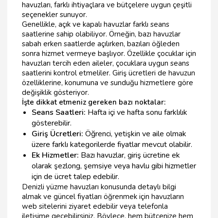
havuzları, farklı ihtiyaçlara ve bütçelere uygun çeşitli
seçenekler sunuyor.
Genellikle, açık ve kapalı havuzlar farklı seans
saatlerine sahip olabiliyor. Örneğin, bazı havuzlar
sabah erken saatlerde açılırken, bazıları öğleden
sonra hizmet vermeye başlıyor. Özellikle çocuklar için
havuzları tercih eden aileler, çocuklara uygun seans
saatlerini kontrol etmeliler. Giriş ücretleri de havuzun
özelliklerine, konumuna ve sunduğu hizmetlere göre
değişiklik gösteriyor.
İşte dikkat etmeniz gereken bazı noktalar:
Seans Saatleri:
Hafta içi ve hafta sonu farklılık
gösterebilir.
Giriş Ücretleri:
Öğrenci, yetişkin ve aile olmak
üzere farklı kategorilerde fiyatlar mevcut olabilir.
Ek Hizmetler:
Bazı havuzlar, giriş ücretine ek
olarak şezlong, şemsiye veya havlu gibi hizmetler
için de ücret talep edebilir.
Denizli yüzme havuzları konusunda detaylı bilgi
almak ve güncel fiyatları öğrenmek için havuzların
web sitelerini ziyaret edebilir veya telefonla
iletişime geçebilirsiniz. Böylece, hem bütçenize hem