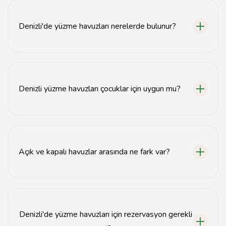
Denizli'de yüzme havuzları nerelerde bulunur?
Denizli'de birçok yüzme havuzu, oteller, spor salonları
ve özel yüzme okulları içinde yer almaktadır.
Denizli yüzme havuzları çocuklar için uygun mu?
Evet, Denizli'deki birçok yüzme havuzu çocuklar için
özel alanlar ve güvenlik önlemleri ile donatılmıştır.
Açık ve kapalı havuzlar arasında ne fark var?
Açık havuzlar dış mekanlarda bulunurken, kapalı
havuzlar kapalı alanlarda yer alır ve yıl boyunca
kullanılabilir.
Denizli'de yüzme havuzları için rezervasyon gerekli