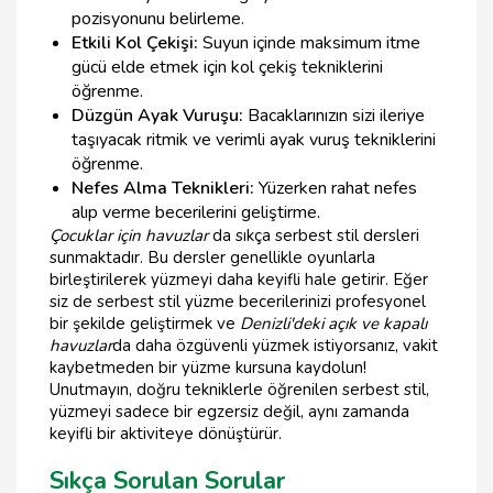
pozisyonunu belirleme.
Etkili Kol Çekişi:
Suyun içinde maksimum itme
gücü elde etmek için kol çekiş tekniklerini
öğrenme.
Düzgün Ayak Vuruşu:
Bacaklarınızın sizi ileriye
taşıyacak ritmik ve verimli ayak vuruş tekniklerini
öğrenme.
Nefes Alma Teknikleri:
Yüzerken rahat nefes
alıp verme becerilerini geliştirme.
Çocuklar için havuzlar
da sıkça serbest stil dersleri
sunmaktadır. Bu dersler genellikle oyunlarla
birleştirilerek yüzmeyi daha keyifli hale getirir. Eğer
siz de serbest stil yüzme becerilerinizi profesyonel
bir şekilde geliştirmek ve
Denizli'deki açık ve kapalı
havuzlar
da daha özgüvenli yüzmek istiyorsanız, vakit
kaybetmeden bir yüzme kursuna kaydolun!
Unutmayın, doğru tekniklerle öğrenilen serbest stil,
yüzmeyi sadece bir egzersiz değil, aynı zamanda
keyifli bir aktiviteye dönüştürür.
Sıkça Sorulan Sorular