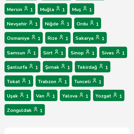
Mersin
Muğla
Muş
1
1
1
Nevşehir
Niğde
Ordu
1
1
1
Osmaniye
Rize
Sakarya
1
1
1
Samsun
Siirt
Sinop
Sivas
1
1
1
1
Şanlıurfa
Şırnak
Tekirdağ
1
1
1
Tokat
Trabzon
Tunceli
1
1
1
Uşak
Van
Yalova
Yozgat
1
1
1
1
Zonguldak
1