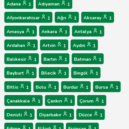
Adana
Adıyaman
1
1
Afyonkarahisar
Ağrı
Aksaray
1
1
1
Amasya
Ankara
Antalya
1
1
1
Ardahan
Artvin
Aydın
1
1
1
Balıkesir
Bartın
Batman
1
1
1
Bayburt
Bilecik
Bingöl
1
1
1
Bitlis
Bolu
Burdur
Bursa
1
1
1
1
Çanakkale
Çankırı
Çorum
1
1
1
Denizli
Diyarbakır
Düzce
1
1
1
Edirne
Elâzığ
Erzincan