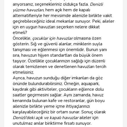
arıyorsanız, seçenekleriniz oldukça fazla.
Denizli
yüzme havuzları
, hem açık hem de kapalı
alternatifleriyle her mevsimde ailenizle birlikte vakit
geçirebileceğiniz ideal mekanlar sunuyor. Peki, aileler
için en uygun havuzları seçerken nelere dikkat
etmeli?
Öncelikle,
çocuklar için havuzlar
olmasına özen
gösterin. Sığ ve güvenli alanlar, miniklerin suyla
tanışması ve eğlenmesi için önemlidir. Bunun yanı
sıra, havuzun hijyen standartları da büyük önem
taşıyor. Özellikle çocuklarınızın sağlığı için düzenli
olarak temizlenen ve denetlenen havuzları tercih
etmelisiniz.
Ayrıca, havuzun sunduğu diğer imkanları da göz
önünde bulundurabilirsiniz. Örneğin, aquapark,
kaydırak gibi aktiviteler, çocukların eğlence dolu
saatler geçirmesini sağlar. Aynı zamanda, havuz
kenarında bulunan kafe ve restoranlar, gün boyu
ailenizle birlikte yeme içme ihtiyaçlarınızı
karşılayabileceğiniz bir ortam sunar. Sonuç olarak
Denizli'deki açık ve kapalı havuzlar
aileler için
unutulmaz anılar biriktirme fırsatı sunuyor.