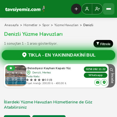
Tavsiyemiz Anasayfa
Anasayfa
>
Hizmetler
>
Spor
>
Yüzme Havuzları
>
Denizli
Denizli Yüzme Havuzları
1 sonuçtan 1 - 1 arası gösteriliyor.
Filtrele
TIKLA -
EN YAKININDAKİNİ BUL
Denizli Belediyesi Kayhan Kapalı Yüzme Havuzu
0258 262 11 22
Denizli, Merkez
İncele
Whatsapp
Posta Kodu:
0.0 (0)
Fiyat Aralığı: 200,00 ₺ - 400,00 ₺
İllerdeki Yüzme Havuzları Hizmetlerine de Göz
Atabilirsiniz