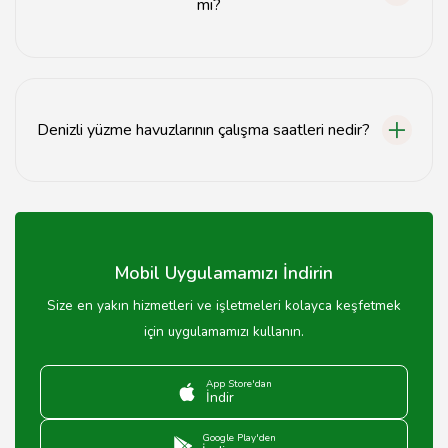
mi?
Bazı havuzlar için rezervasyon yapılması önerilir,
özellikle yoğun sezonlarda.
Denizli yüzme havuzlarının çalışma saatleri nedir?
Çoğu yüzme havuzu sabah 08:00'den akşam 20:00'ye
kadar hizmet vermektedir, ancak saatler havuzdan
havuza değişiklik gösterebilir.
Mobil Uygulamamızı İndirin
Size en yakın hizmetleri ve işletmeleri kolayca keşfetmek
için uygulamamızı kullanın.
App Store'dan
İndir
Google Play'den