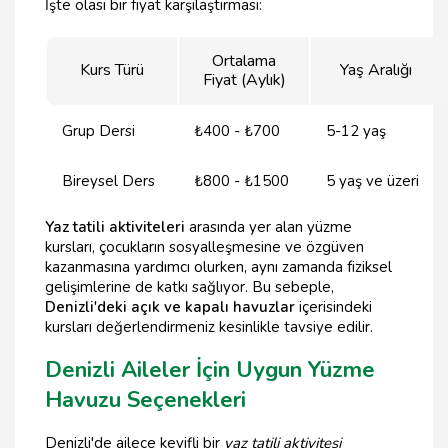
İşte olası bir fiyat karşılaştırması:
Ortalama
Kurs Türü
Yaş Aralığı
Fiyat (Aylık)
Grup Dersi
₺400 - ₺700
5-12 yaş
Bireysel Ders
₺800 - ₺1500
5 yaş ve üzeri
Yaz tatili aktiviteleri
arasında yer alan yüzme
kursları, çocukların sosyalleşmesine ve özgüven
kazanmasına yardımcı olurken, aynı zamanda fiziksel
gelişimlerine de katkı sağlıyor. Bu sebeple,
Denizli'deki açık ve kapalı havuzlar
içerisindeki
kursları değerlendirmeniz kesinlikle tavsiye edilir.
Denizli Aileler İçin Uygun Yüzme
Havuzu Seçenekleri
Denizli'de ailece keyifli bir
yaz tatili aktivitesi