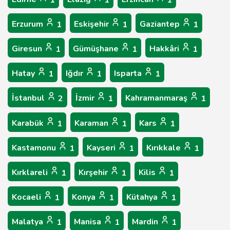
1
1
1
Erzurum
Eskişehir
Gaziantep
1
1
1
Giresun
Gümüşhane
Hakkâri
1
1
1
Hatay
Iğdır
Isparta
1
1
1
İstanbul
İzmir
Kahramanmaraş
2
1
1
Karabük
Karaman
Kars
1
1
1
Kastamonu
Kayseri
Kırıkkale
1
1
1
Kırklareli
Kırşehir
Kilis
1
1
1
Kocaeli
Konya
Kütahya
1
1
1
Malatya
Manisa
Mardin
1
1
1