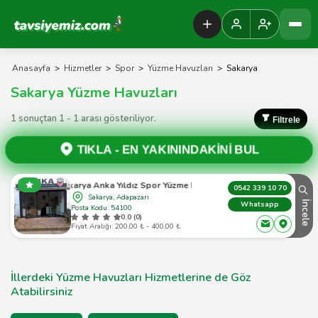
Tavsiyemiz Anasayfa
Anasayfa
>
Hizmetler
>
Spor
>
Yüzme Havuzları
>
Sakarya
Sakarya Yüzme Havuzları
1 sonuçtan 1 - 1 arası gösteriliyor.
Filtrele
TIKLA -
EN YAKININDAKİNİ BUL
Sakarya Anka Yıldız Spor Yüzme Kursu
0542 339 10 70
Sakarya, Adapazarı
İncele
Whatsapp
Posta Kodu: 54100
0.0 (0)
Fiyat Aralığı: 200,00 ₺ - 400,00 ₺
İllerdeki Yüzme Havuzları Hizmetlerine de Göz
Atabilirsiniz