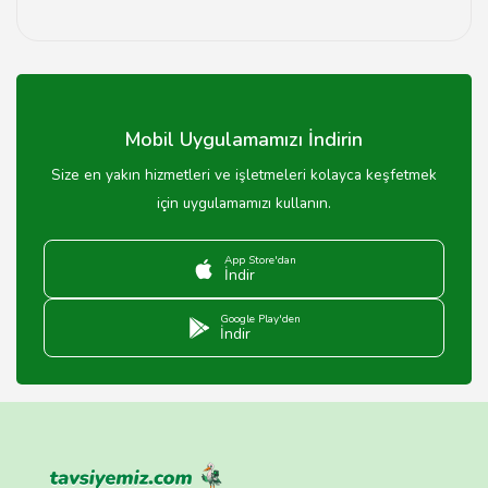
Evet, Sakarya'daki birçok yüzme havuzunda yüzme
dersleri verilmektedir. Hem çocuklar hem de yetişkinler
için farklı seviyelerde dersler bulunmaktadır.
Mobil Uygulamamızı İndirin
Size en yakın hizmetleri ve işletmeleri kolayca keşfetmek
için uygulamamızı kullanın.
App Store'dan
İndir
Google Play'den
İndir