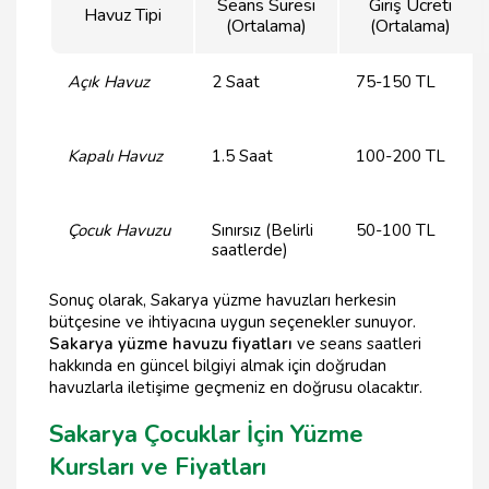
Seans Süresi
Giriş Ücreti
Havuz Tipi
(Ortalama)
(Ortalama)
Açık Havuz
2 Saat
75-150 TL
Kapalı Havuz
1.5 Saat
100-200 TL
Çocuk Havuzu
Sınırsız (Belirli
50-100 TL
saatlerde)
Sonuç olarak, Sakarya yüzme havuzları herkesin
bütçesine ve ihtiyacına uygun seçenekler sunuyor.
Sakarya yüzme havuzu fiyatları
ve seans saatleri
hakkında en güncel bilgiyi almak için doğrudan
havuzlarla iletişime geçmeniz en doğrusu olacaktır.
Sakarya Çocuklar İçin Yüzme
Kursları ve Fiyatları