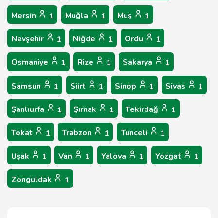
Mersin
Muğla
Muş
1
1
1
Nevşehir
Niğde
Ordu
1
1
1
Osmaniye
Rize
Sakarya
1
1
1
Samsun
Siirt
Sinop
Sivas
1
1
1
1
Şanlıurfa
Şırnak
Tekirdağ
1
1
1
Tokat
Trabzon
Tunceli
1
1
1
Uşak
Van
Yalova
Yozgat
1
1
1
1
Zonguldak
1