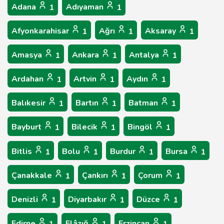
Adana
Adıyaman
1
1
Afyonkarahisar
Ağrı
Aksaray
1
1
1
Amasya
Ankara
Antalya
1
1
1
Ardahan
Artvin
Aydın
1
1
1
Balıkesir
Bartın
Batman
1
1
1
Bayburt
Bilecik
Bingöl
1
1
1
Bitlis
Bolu
Burdur
Bursa
1
1
1
1
Çanakkale
Çankırı
Çorum
1
1
1
Denizli
Diyarbakır
Düzce
1
1
1
Edirne
Elâzığ
Erzincan