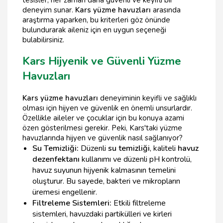
tesisler, her zaman daha güvenli ve keyifli bir
deneyim sunar.
Kars yüzme havuzları
arasında
araştırma yaparken, bu kriterleri göz önünde
bulundurarak aileniz için en uygun seçeneği
bulabilirsiniz.
Kars Hijyenik ve Güvenli Yüzme
Havuzları
Kars yüzme havuzları
deneyiminin keyifli ve sağlıklı
olması için hijyen ve güvenlik en önemli unsurlardır.
Özellikle aileler ve çocuklar için bu konuya azami
özen gösterilmesi gerekir. Peki, Kars'taki yüzme
havuzlarında hijyen ve güvenlik nasıl sağlanıyor?
Su Temizliği:
Düzenli
su temizliği
, kaliteli
havuz
dezenfektanı
kullanımı ve düzenli pH kontrolü,
havuz suyunun hijyenik kalmasının temelini
oluşturur. Bu sayede, bakteri ve mikropların
üremesi engellenir.
Filtreleme Sistemleri:
Etkili filtreleme
sistemleri, havuzdaki partikülleri ve kirleri