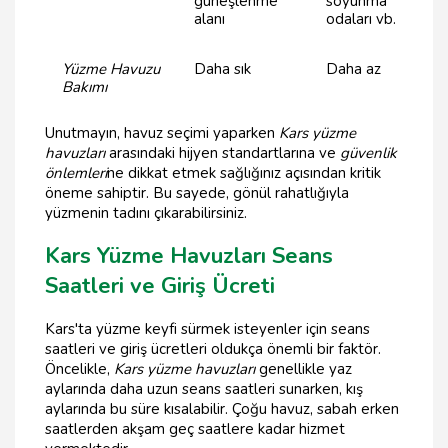
güneşlenme
soyunma
alanı
odaları vb.
Yüzme Havuzu
Daha sık
Daha az
Bakımı
Unutmayın, havuz seçimi yaparken
Kars yüzme
havuzları
arasındaki hijyen standartlarına ve
güvenlik
önlemleri
ne dikkat etmek sağlığınız açısından kritik
öneme sahiptir. Bu sayede, gönül rahatlığıyla
yüzmenin tadını çıkarabilirsiniz.
Kars Yüzme Havuzları Seans
Saatleri ve Giriş Ücreti
Kars'ta yüzme keyfi sürmek isteyenler için seans
saatleri ve giriş ücretleri oldukça önemli bir faktör.
Öncelikle,
Kars yüzme havuzları
genellikle yaz
aylarında daha uzun seans saatleri sunarken, kış
aylarında bu süre kısalabilir. Çoğu havuz, sabah erken
saatlerden akşam geç saatlere kadar hizmet