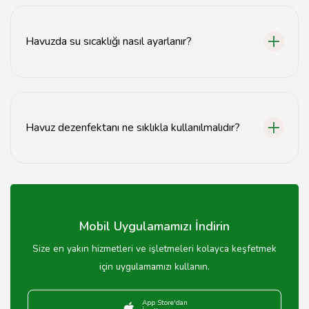
Havuz çevresine güvenlik bariyerleri kurulmalı, kaymaz
zeminler tercih edilmeli ve çocuklar için can yelekleri
sağlanmalıdır.
Havuzda su sıcaklığı nasıl ayarlanır?
Havuz ısıtıcıları kullanarak su sıcaklığını istenilen
seviyeye getirebilir, ayrıca güneş enerjisiyle ısıtma
sistemleri de tercih edilebilir.
Havuz dezenfektanı ne sıklıkla kullanılmalıdır?
Havuz dezenfektanı, suyun kalitesine bağlı olarak
haftada en az bir kez uygulanmalı, yoğun kullanım
dönemlerinde daha sık kontrol edilmelidir.
Mobil Uygulamamızı İndirin
Size en yakın hizmetleri ve işletmeleri kolayca keşfetmek
için uygulamamızı kullanın.
App Store'dan