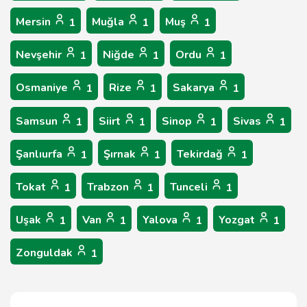
Mersin
Muğla
Muş
1
1
1
Nevşehir
Niğde
Ordu
1
1
1
Osmaniye
Rize
Sakarya
1
1
1
Samsun
Siirt
Sinop
Sivas
1
1
1
1
Şanlıurfa
Şırnak
Tekirdağ
1
1
1
Tokat
Trabzon
Tunceli
1
1
1
Uşak
Van
Yalova
Yozgat
1
1
1
1
Zonguldak
1