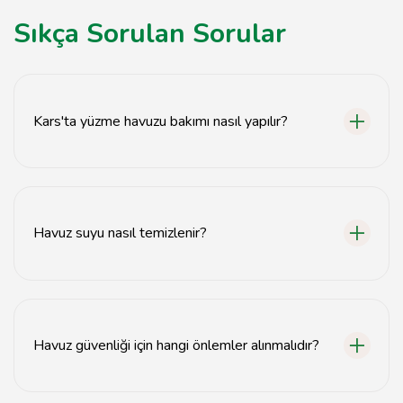
Sıkça Sorulan Sorular
Kars'ta yüzme havuzu bakımı nasıl yapılır?
Yüzme havuzunun düzenli olarak temizlenmesi, suyun
pH seviyesinin kontrol edilmesi ve filtre sisteminin
çalışır durumda olması gerekmektedir.
Havuz suyu nasıl temizlenir?
Havuz suyu, klor veya brom gibi dezenfektanlar
kullanılarak temizlenmeli, ayrıca haftada en az bir kez
süzgeçten geçirilmelidir.
Havuz güvenliği için hangi önlemler alınmalıdır?