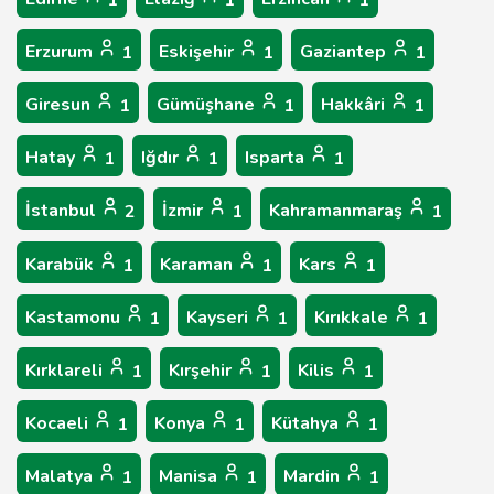
1
1
1
Erzurum
Eskişehir
Gaziantep
1
1
1
Giresun
Gümüşhane
Hakkâri
1
1
1
Hatay
Iğdır
Isparta
1
1
1
İstanbul
İzmir
Kahramanmaraş
2
1
1
Karabük
Karaman
Kars
1
1
1
Kastamonu
Kayseri
Kırıkkale
1
1
1
Kırklareli
Kırşehir
Kilis
1
1
1
Kocaeli
Konya
Kütahya
1
1
1
Malatya
Manisa
Mardin
1
1
1