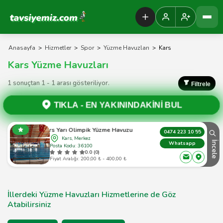
Tavsiyemiz Anasayfa
Anasayfa
>
Hizmetler
>
Spor
>
Yüzme Havuzları
>
Kars
Kars Yüzme Havuzları
1 sonuçtan 1 - 1 arası gösteriliyor.
Filtrele
TIKLA -
EN YAKININDAKİNİ BUL
Kars Yarı Olimpik Yüzme Havuzu Gsim
0474 223 10 55
Kars, Merkez
İncele
Whatsapp
Posta Kodu: 36100
0.0 (0)
Fiyat Aralığı: 200,00 ₺ - 400,00 ₺
İllerdeki Yüzme Havuzları Hizmetlerine de Göz
Atabilirsiniz