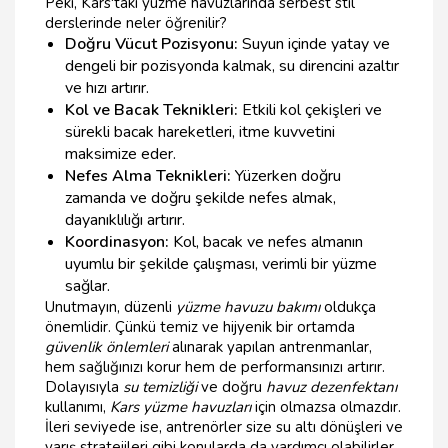
Peki, Kars'taki yüzme havuzlarında serbest stil
derslerinde neler öğrenilir?
Doğru Vücut Pozisyonu:
Suyun içinde yatay ve
dengeli bir pozisyonda kalmak, su direncini azaltır
ve hızı artırır.
Kol ve Bacak Teknikleri:
Etkili kol çekişleri ve
sürekli bacak hareketleri, itme kuvvetini
maksimize eder.
Nefes Alma Teknikleri:
Yüzerken doğru
zamanda ve doğru şekilde nefes almak,
dayanıklılığı artırır.
Koordinasyon:
Kol, bacak ve nefes almanın
uyumlu bir şekilde çalışması, verimli bir yüzme
sağlar.
Unutmayın, düzenli
yüzme havuzu bakımı
oldukça
önemlidir. Çünkü temiz ve hijyenik bir ortamda
güvenlik önlemleri
alınarak yapılan antrenmanlar,
hem sağlığınızı korur hem de performansınızı artırır.
Dolayısıyla
su temizliği
ve doğru
havuz dezenfektanı
kullanımı,
Kars yüzme havuzları
için olmazsa olmazdır.
İleri seviyede ise, antrenörler size su altı dönüşleri ve
yarış stratejileri gibi konularda da yardımcı olabilirler.