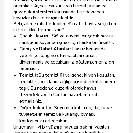
özellikle çocuk havuzları olan tesisleri tercih etmeniz
önemlidir. Ayrıca, cankurtaran hizmeti sunan ve
güvenlik önlemleri
konusunda titiz davranan
havuzlar da aileler için idealdir.
Peki, ailece rahat edebileceğiniz bir havuz seçerken
nelere dikkat etmelisiniz?
Çocuk Havuzu:
Sığ ve güvenli bir çocuk havuzu,
miniklerin suyla tanışması için harika bir fırsattır.
Geniş ve Rahat Alanlar:
Havuz kenarında
yeterli şezlong ve oturma alanı olması,
dinlenmeniz ve çocuklarınızı gözlemlemeniz için
önemlidir.
Temizlik:
Su temizliği
ve genel hijyen koşulları,
özellikle çocukların sağlığı açısından kritik önem
taşır. Bu nedenle düzenli olarak
havuz
dezenfektanı
kullanılan havuzları tercih
etmelisiniz.
Diğer İmkanlar:
Soyunma kabinleri, duşlar ve
tuvaletlerin temiz ve kullanışlı olması,
konforunuzu artıracaktır.
Unutmayın, iyi bir
yüzme havuzu bakımı
yapılan