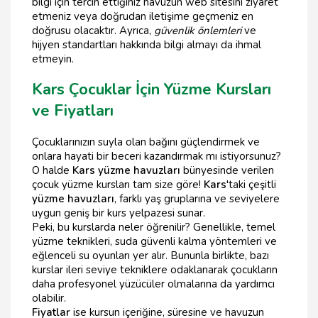
bilgi için tercih ettiğiniz havuzun web sitesini ziyaret
etmeniz veya doğrudan iletişime geçmeniz en
doğrusu olacaktır. Ayrıca,
güvenlik önlemleri
ve
hijyen standartları hakkında bilgi almayı da ihmal
etmeyin.
Kars Çocuklar İçin Yüzme Kursları
ve Fiyatları
Çocuklarınızın suyla olan bağını güçlendirmek ve
onlara hayati bir beceri kazandırmak mı istiyorsunuz?
O halde
Kars yüzme havuzları
bünyesinde verilen
çocuk yüzme kursları tam size göre!
Kars
'taki çeşitli
yüzme havuzları
, farklı yaş gruplarına ve seviyelere
uygun geniş bir kurs yelpazesi sunar.
Peki, bu kurslarda neler öğrenilir? Genellikle, temel
yüzme teknikleri, suda güvenli kalma yöntemleri ve
eğlenceli su oyunları yer alır. Bununla birlikte, bazı
kurslar ileri seviye tekniklere odaklanarak çocukların
daha profesyonel yüzücüler olmalarına da yardımcı
olabilir.
Fiyatlar
ise kursun içeriğine, süresine ve havuzun