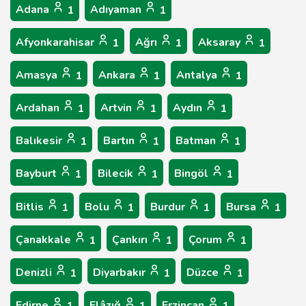
Adana
Adıyaman
1
1
Afyonkarahisar
Ağrı
Aksaray
1
1
1
Amasya
Ankara
Antalya
1
1
1
Ardahan
Artvin
Aydın
1
1
1
Balıkesir
Bartın
Batman
1
1
1
Bayburt
Bilecik
Bingöl
1
1
1
Bitlis
Bolu
Burdur
Bursa
1
1
1
1
Çanakkale
Çankırı
Çorum
1
1
1
Denizli
Diyarbakır
Düzce
1
1
1
Edirne
Elâzığ
Erzincan