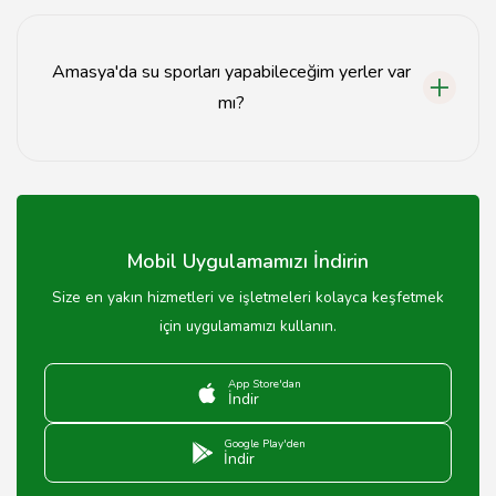
Havuz bakımı, suyun kimyasal dengesinin sağlanması ve
düzenli temizlikle yapılır.
Amasya'da su sporları yapabileceğim yerler var
mı?
Evet, Amasya'da su sporları için çeşitli havuzlar ve
merkezler bulunmaktadır.
Mobil Uygulamamızı İndirin
Size en yakın hizmetleri ve işletmeleri kolayca keşfetmek
için uygulamamızı kullanın.
App Store'dan
İndir
Google Play'den
İndir