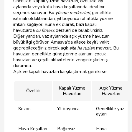
Öncelikle, kapalı yüzme havuzları, özellikle kış
aylarında veya kötü hava koşullarında ideal bir
seçenek sunuyor. Bu
yüzme merkezleri
, genellikle
ısıtmalı olduklarından, yıl boyunca rahatlıkla yüzme
imkanı sağlıyor. Buna ek olarak, bazı kapalı
havuzlarda
su fitness
dersleri de bulabilirsiniz.
Diğer yandan, yaz aylarında açık yüzme havuzları
büyük ilgi görüyor. Amasya'da ailece keyifli vakit
geçirebileceğiniz birçok açık
aile havuzları
mevcut. Bu
havuzlar, genellikle güneşlenme alanları, çocuk
havuzları ve çeşitli aktivitelerle zenginleştirilmiş
durumda.
Açık ve kapalı havuzları karşılaştırmak gerekirse:
Kapalı Yüzme
Açık Yüzme
Özellik
Havuzları
Havuzları
Sezon
Yıl boyunca
Genellikle yaz
ayları
Hava Koşulları
Bağımsız
Hava