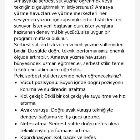
Amasya'da serbest stil yüzme öğrenmek veya
tekniğinizi geliştirmek mi istiyorsunuz?
Amasya
yüzme havuzları
ve
yüzme merkezleri
, her
seviyeden yüzücü için kapsamlı serbest stil dersleri
sunuyor. İster yeni başlayan olun, ister yarışlara
hazırlanan deneyimli bir yüzücü, size uygun bir
program mutlaka bulunur.
Serbest stil, en hızlı ve en verimli yüzme stillerinden
biridir. Bu stilde doğru teknik, performansınızı önemli
ölçüde artırabilir.
Amasya yüzme havuzları
bünyesindeki uzman eğitmenler, serbest stilin temel
tekniklerini adım adım öğretirler.
Peki, serbest stil derslerinde neler öğreneceksiniz?
Vücut pozisyonu:
Suyun içinde doğru pozisyonu
koruma ve su direncini azaltma.
Kol çekişi:
Etkili bir kol çekişiyle suyu itme ve hızı
artırma.
Ayak vuruşu:
Doğru ayak vuruşu tekniğiyle
dengeyi sağlama ve itiş gücü üretme.
Nefes alma:
Serbest stilde doğru nefes alma
teknikleriyle performansı artırma.
Koordinasyon:
Kol, bacak ve nefes