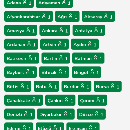
Adana
Adıyaman
1
1
Afyonkarahisar
Ağrı
Aksaray
1
1
1
Amasya
Ankara
Antalya
1
1
1
Ardahan
Artvin
Aydın
1
1
1
Balıkesir
Bartın
Batman
1
1
1
Bayburt
Bilecik
Bingöl
1
1
1
Bitlis
Bolu
Burdur
Bursa
1
1
1
1
Çanakkale
Çankırı
Çorum
1
1
1
Denizli
Diyarbakır
Düzce
1
1
1
Edirne
Elâzığ
Erzincan
1
1
1