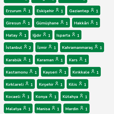
Erzurum
Eskişehir
Gaziantep
1
1
1
Giresun
Gümüşhane
Hakkâri
1
1
1
Hatay
Iğdır
Isparta
1
1
1
İstanbul
İzmir
Kahramanmaraş
2
1
1
Karabük
Karaman
Kars
1
1
1
Kastamonu
Kayseri
Kırıkkale
1
1
1
Kırklareli
Kırşehir
Kilis
1
1
1
Kocaeli
Konya
Kütahya
1
1
1
Malatya
Manisa
Mardin
1
1
1