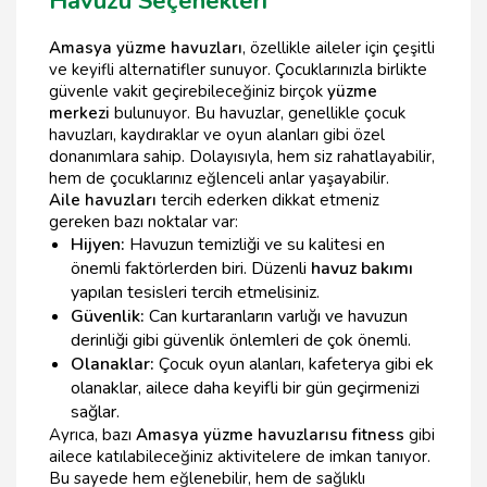
Havuzu Seçenekleri
Amasya yüzme havuzları
, özellikle aileler için çeşitli
ve keyifli alternatifler sunuyor. Çocuklarınızla birlikte
güvenle vakit geçirebileceğiniz birçok
yüzme
merkezi
bulunuyor. Bu havuzlar, genellikle çocuk
havuzları, kaydıraklar ve oyun alanları gibi özel
donanımlara sahip. Dolayısıyla, hem siz rahatlayabilir,
hem de çocuklarınız eğlenceli anlar yaşayabilir.
Aile havuzları
tercih ederken dikkat etmeniz
gereken bazı noktalar var:
Hijyen:
Havuzun temizliği ve su kalitesi en
önemli faktörlerden biri. Düzenli
havuz bakımı
yapılan tesisleri tercih etmelisiniz.
Güvenlik:
Can kurtaranların varlığı ve havuzun
derinliği gibi güvenlik önlemleri de çok önemli.
Olanaklar:
Çocuk oyun alanları, kafeterya gibi ek
olanaklar, ailece daha keyifli bir gün geçirmenizi
sağlar.
Ayrıca, bazı
Amasya yüzme havuzları
su fitness
gibi
ailece katılabileceğiniz aktivitelere de imkan tanıyor.
Bu sayede hem eğlenebilir, hem de sağlıklı