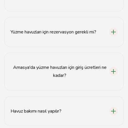
Amasya'da yüzme havuzları genellikle yaz aylarında en
yoğun şekilde kullanılmaktadır.
Yüzme havuzları için rezervasyon gerekli mi?
Bazı yüzme havuzları için rezervasyon önerilmektedir,
özellikle yoğun dönemlerde.
Amasya'da yüzme havuzları için giriş ücretleri ne
kadar?
Giriş ücretleri havuzdan havuza değişiklik
göstermektedir; genellikle 20-50 TL arasıdır.
Havuz bakımı nasıl yapılır?