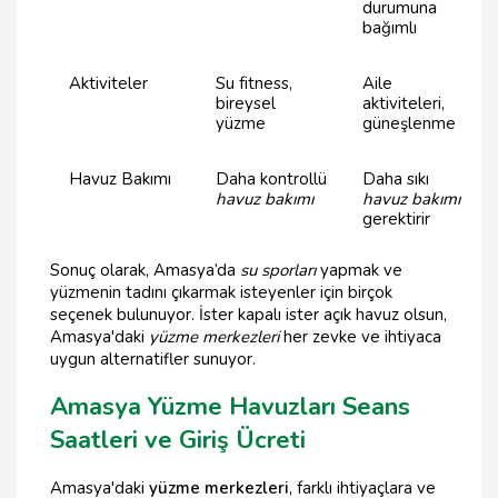
durumuna
bağımlı
Aktiviteler
Su fitness,
Aile
bireysel
aktiviteleri,
yüzme
güneşlenme
Havuz Bakımı
Daha kontrollü
Daha sıkı
havuz bakımı
havuz bakımı
gerektirir
Sonuç olarak, Amasya’da
su sporları
yapmak ve
yüzmenin tadını çıkarmak isteyenler için birçok
seçenek bulunuyor. İster kapalı ister açık havuz olsun,
Amasya'daki
yüzme merkezleri
her zevke ve ihtiyaca
uygun alternatifler sunuyor.
Amasya Yüzme Havuzları Seans
Saatleri ve Giriş Ücreti
Amasya'daki
yüzme merkezleri
, farklı ihtiyaçlara ve