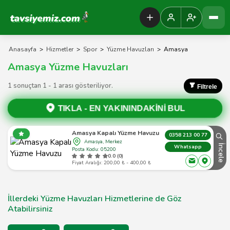
Tavsiyemiz Anasayfa
Anasayfa
>
Hizmetler
>
Spor
>
Yüzme Havuzları
>
Amasya
Amasya Yüzme Havuzları
1 sonuçtan 1 - 1 arası gösteriliyor.
Filtrele
TIKLA -
EN YAKININDAKİNİ BUL
Amasya Kapalı Yüzme Havuzu
0358 213 00 77
Amasya, Merkez
İncele
Whatsapp
Posta Kodu: 05200
0.0 (0)
Fiyat Aralığı: 200,00 ₺ - 400,00 ₺
İllerdeki Yüzme Havuzları Hizmetlerine de Göz
Atabilirsiniz