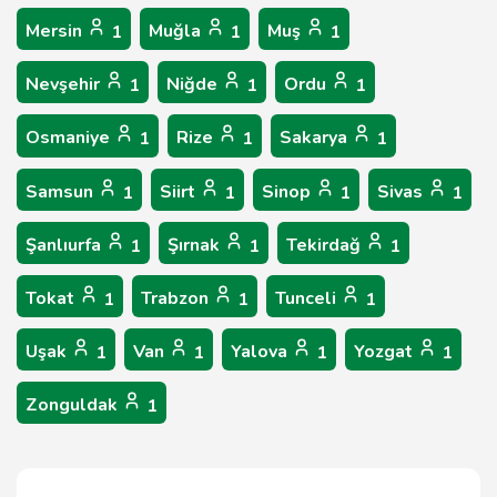
Mersin
Muğla
Muş
1
1
1
Nevşehir
Niğde
Ordu
1
1
1
Osmaniye
Rize
Sakarya
1
1
1
Samsun
Siirt
Sinop
Sivas
1
1
1
1
Şanlıurfa
Şırnak
Tekirdağ
1
1
1
Tokat
Trabzon
Tunceli
1
1
1
Uşak
Van
Yalova
Yozgat
1
1
1
1
Zonguldak
1