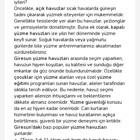
iyileri?
Öncelikle,
açık havuzlar
sıcak havalarda güneşin
tadını çıkararak yüzmek isteyenler için mükemmeldir.
Genellikle tesislerde yer alan bu havuzlar, şezlonglar
ve şemsiyelerle donatılmıştır. Buna ek olarak,
kapalı
yüzme havuzları
ise yılın her döneminde yüzme
keyfi sunar. Soğuk havalarda veya yağmurlu
günlerde bile yüzme antrenmanlarınızı aksatmadan
sürdürebilirsiniz.
Giresun yüzme havuzları
arasında seçim yaparken,
havuzun hijyen koşulları, su kalitesi ve sunduğu diğer
imkanlar da göz önünde bulundurulmalıdır. Özellikle
çocuklar için yüzme
alanları veya özel
yüzme
eğitimi
programları sunan havuzlar, aileler tarafından
sıklıkla tercih ediliyor. Bu nedenle, havuz seçimi
yaparken ailenizin ihtiyaçlarını ve beklentilerini
dikkate almanız önemlidir.
Yüzme güvenliği
konusu
da en az hijyen kadar önemlidir. Can kurtaran
hizmetinin bulunması ve havuz kurallarının açıkça
belirtilmesi, güvenli bir yüzme deneyimi için kritiktir.
Giresun'daki
bazı popüler
yüzme havuzları
şunlardır:
[Tesis Adı 1]: Hem açık hem de kapalı havuzu