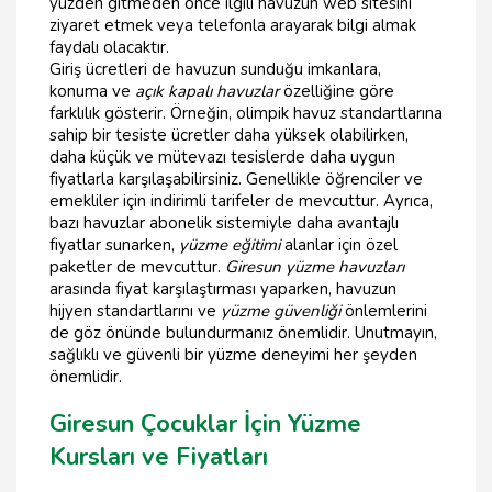
yüzden gitmeden önce ilgili havuzun web sitesini
ziyaret etmek veya telefonla arayarak bilgi almak
faydalı olacaktır.
Giriş ücretleri de havuzun sunduğu imkanlara,
konuma ve
açık kapalı havuzlar
özelliğine göre
farklılık gösterir. Örneğin, olimpik havuz standartlarına
sahip bir tesiste ücretler daha yüksek olabilirken,
daha küçük ve mütevazı tesislerde daha uygun
fiyatlarla karşılaşabilirsiniz. Genellikle öğrenciler ve
emekliler için indirimli tarifeler de mevcuttur. Ayrıca,
bazı havuzlar abonelik sistemiyle daha avantajlı
fiyatlar sunarken,
yüzme eğitimi
alanlar için özel
paketler de mevcuttur.
Giresun yüzme havuzları
arasında fiyat karşılaştırması yaparken, havuzun
hijyen standartlarını ve
yüzme güvenliği
önlemlerini
de göz önünde bulundurmanız önemlidir. Unutmayın,
sağlıklı ve güvenli bir yüzme deneyimi her şeyden
önemlidir.
Giresun Çocuklar İçin Yüzme
Kursları ve Fiyatları