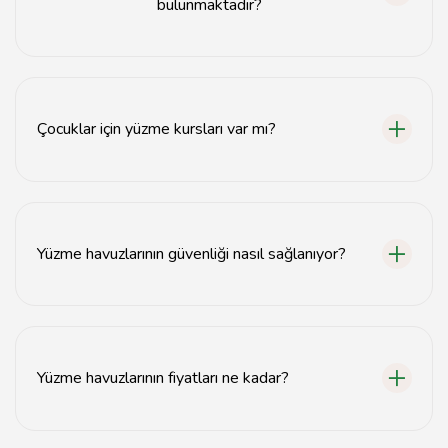
bulunmaktadır?
Giresun'da açık ve kapalı yüzme havuzları, spor salonları
ve otellerin içinde yer almaktadır.
Çocuklar için yüzme kursları var mı?
Evet, Giresun'da çocuklar için çeşitli yüzme kursları
sunulmaktadır.
Yüzme havuzlarının güvenliği nasıl sağlanıyor?
Yüzme havuzlarında güvenlik önlemleri, cankurtaranlar
ve düzenli temizlik ile sağlanmaktadır.
Yüzme havuzlarının fiyatları ne kadar?
Yüzme havuzlarının fiyatları, havuzun türüne ve sunduğu