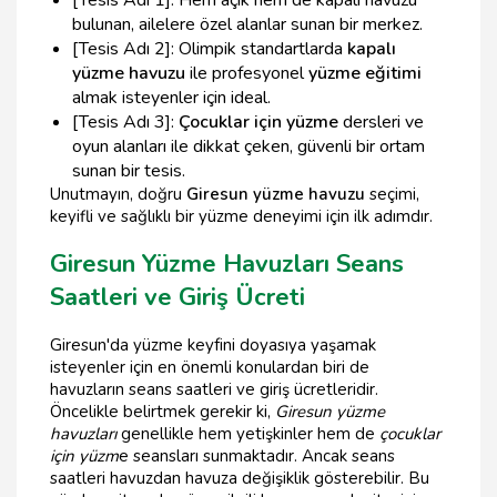
bulunan, ailelere özel alanlar sunan bir merkez.
[Tesis Adı 2]: Olimpik standartlarda
kapalı
yüzme havuzu
ile profesyonel
yüzme eğitimi
almak isteyenler için ideal.
[Tesis Adı 3]:
Çocuklar için yüzme
dersleri ve
oyun alanları ile dikkat çeken, güvenli bir ortam
sunan bir tesis.
Unutmayın, doğru
Giresun yüzme havuzu
seçimi,
keyifli ve sağlıklı bir yüzme deneyimi için ilk adımdır.
Giresun Yüzme Havuzları Seans
Saatleri ve Giriş Ücreti
Giresun'da yüzme keyfini doyasıya yaşamak
isteyenler için en önemli konulardan biri de
havuzların seans saatleri ve giriş ücretleridir.
Öncelikle belirtmek gerekir ki,
Giresun yüzme
havuzları
genellikle hem yetişkinler hem de
çocuklar
için yüzm
e seansları sunmaktadır. Ancak seans
saatleri havuzdan havuza değişiklik gösterebilir. Bu