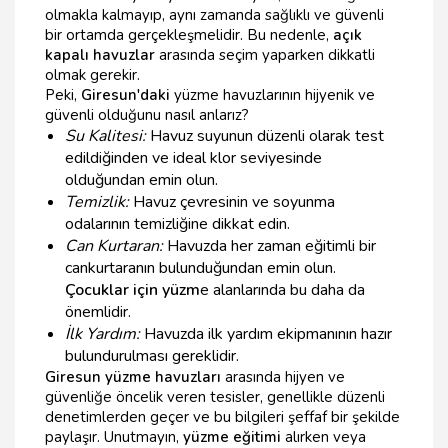
olmakla kalmayıp, aynı zamanda sağlıklı ve güvenli
bir ortamda gerçekleşmelidir. Bu nedenle,
açık
kapalı havuzlar
arasında seçim yaparken dikkatli
olmak gerekir.
Peki,
Giresun'daki
yüzme havuzlarının hijyenik ve
güvenli olduğunu nasıl anlarız?
Su Kalitesi:
Havuz suyunun düzenli olarak test
edildiğinden ve ideal klor seviyesinde
olduğundan emin olun.
Temizlik:
Havuz çevresinin ve soyunma
odalarının temizliğine dikkat edin.
Can Kurtaran:
Havuzda her zaman eğitimli bir
cankurtaranın bulunduğundan emin olun.
Çocuklar için yüzm
e alanlarında bu daha da
önemlidir.
İlk Yardım:
Havuzda ilk yardım ekipmanının hazır
bulundurulması gereklidir.
Giresun yüzme havuzları
arasında hijyen ve
güvenliğe öncelik veren tesisler, genellikle düzenli
denetimlerden geçer ve bu bilgileri şeffaf bir şekilde
paylaşır. Unutmayın,
yüzme eğitimi
alırken veya