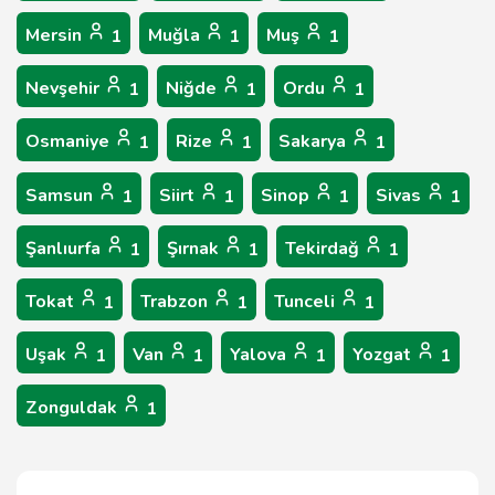
Mersin
Muğla
Muş
1
1
1
Nevşehir
Niğde
Ordu
1
1
1
Osmaniye
Rize
Sakarya
1
1
1
Samsun
Siirt
Sinop
Sivas
1
1
1
1
Şanlıurfa
Şırnak
Tekirdağ
1
1
1
Tokat
Trabzon
Tunceli
1
1
1
Uşak
Van
Yalova
Yozgat
1
1
1
1
Zonguldak
1