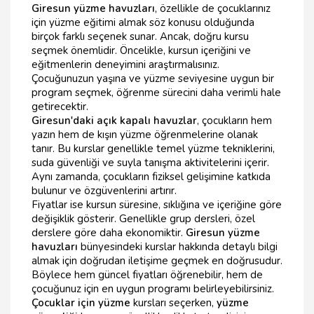
Giresun yüzme havuzları
, özellikle de çocuklarınız
için yüzme eğitimi almak söz konusu olduğunda
birçok farklı seçenek sunar. Ancak, doğru kursu
seçmek önemlidir. Öncelikle, kursun içeriğini ve
eğitmenlerin deneyimini araştırmalısınız.
Çocuğunuzun yaşına ve yüzme seviyesine uygun bir
program seçmek, öğrenme sürecini daha verimli hale
getirecektir.
Giresun'daki açık kapalı havuzlar
, çocukların hem
yazın hem de kışın yüzme öğrenmelerine olanak
tanır. Bu kurslar genellikle temel yüzme tekniklerini,
suda güvenliği ve suyla tanışma aktivitelerini içerir.
Aynı zamanda, çocukların fiziksel gelişimine katkıda
bulunur ve özgüvenlerini artırır.
Fiyatlar ise kursun süresine, sıklığına ve içeriğine göre
değişiklik gösterir. Genellikle grup dersleri, özel
derslere göre daha ekonomiktir.
Giresun yüzme
havuzları
bünyesindeki kurslar hakkında detaylı bilgi
almak için doğrudan iletişime geçmek en doğrusudur.
Böylece hem güncel fiyatları öğrenebilir, hem de
çocuğunuz için en uygun programı belirleyebilirsiniz.
Çocuklar için yüzme
kursları seçerken,
yüzme