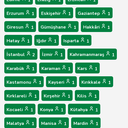
1
1
1
Erzurum
Eskişehir
Gaziantep
1
1
1
Giresun
Gümüşhane
Hakkâri
1
1
1
Hatay
Iğdır
Isparta
1
1
1
İstanbul
İzmir
Kahramanmaraş
2
1
1
Karabük
Karaman
Kars
1
1
1
Kastamonu
Kayseri
Kırıkkale
1
1
1
Kırklareli
Kırşehir
Kilis
1
1
1
Kocaeli
Konya
Kütahya
1
1
1
Malatya
Manisa
Mardin
1
1
1