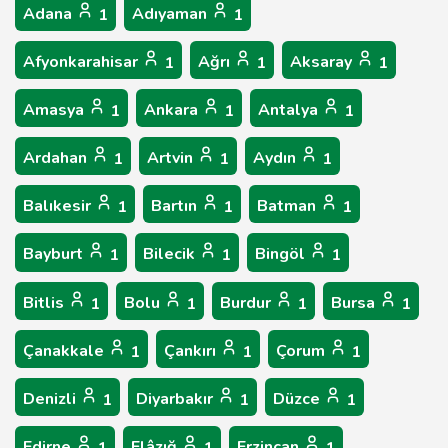
Adana
Adıyaman
1
1
Afyonkarahisar
Ağrı
Aksaray
1
1
1
Amasya
Ankara
Antalya
1
1
1
Ardahan
Artvin
Aydın
1
1
1
Balıkesir
Bartın
Batman
1
1
1
Bayburt
Bilecik
Bingöl
1
1
1
Bitlis
Bolu
Burdur
Bursa
1
1
1
1
Çanakkale
Çankırı
Çorum
1
1
1
Denizli
Diyarbakır
Düzce
1
1
1
Edirne
Elâzığ
Erzincan