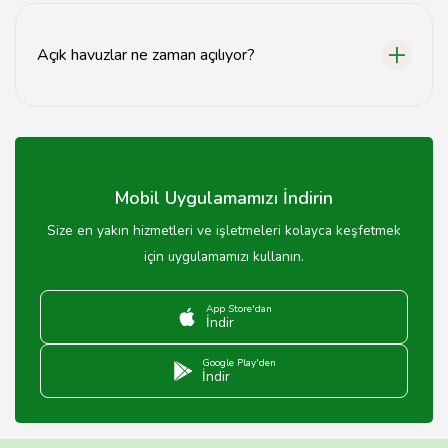
hizmetlere göre değişiklik göstermektedir.
Açık havuzlar ne zaman açılıyor?
Açık havuzlar genellikle yaz aylarında, hava koşullarına
bağlı olarak açılmaktadır.
Mobil Uygulamamızı İndirin
Size en yakın hizmetleri ve işletmeleri kolayca keşfetmek
için uygulamamızı kullanın.
App Store'dan
İndir
Google Play'den
İndir