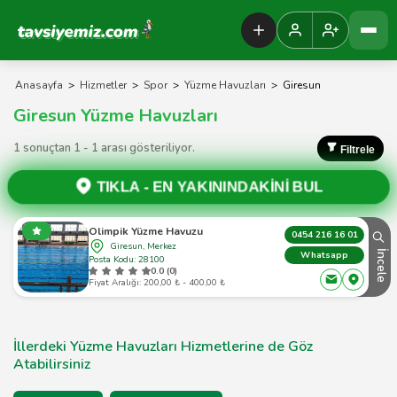
Tavsiyemiz Anasayfa
Anasayfa
>
Hizmetler
>
Spor
>
Yüzme Havuzları
>
Giresun
Giresun Yüzme Havuzları
1 sonuçtan 1 - 1 arası gösteriliyor.
Filtrele
TIKLA -
EN YAKININDAKİNİ BUL
Olimpik Yüzme Havuzu
0454 216 16 01
Giresun, Merkez
İncele
Whatsapp
Posta Kodu: 28100
0.0 (0)
Fiyat Aralığı: 200,00 ₺ - 400,00 ₺
İllerdeki Yüzme Havuzları Hizmetlerine de Göz
Atabilirsiniz