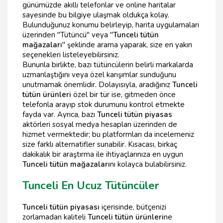
günümüzde akıllı telefonlar ve online haritalar
sayesinde bu bilgiye ulaşmak oldukça kolay.
Bulunduğunuz konumu belirleyip, harita uygulamaları
üzerinden "Tütüncü" veya "
Tunceli tütün
mağazaları
" şeklinde arama yaparak, size en yakın
seçenekleri listeleyebilirsiniz.
Bununla birlikte, bazı tütüncülerin belirli markalarda
uzmanlaştığını veya özel karışımlar sunduğunu
unutmamak önemlidir. Dolayısıyla, aradığınız
Tunceli
tütün ürünleri
özel bir tür ise, gitmeden önce
telefonla arayıp stok durumunu kontrol etmekte
fayda var. Ayrıca, bazı
Tunceli tütün piyasas
aktörleri sosyal medya hesapları üzerinden de
hizmet vermektedir; bu platformları da incelemeniz
size farklı alternatifler sunabilir. Kısacası, birkaç
dakikalık bir araştırma ile ihtiyaçlarınıza en uygun
Tunceli tütün mağazaları
nı kolayca bulabilirsiniz.
Tunceli En Ucuz Tütüncüler
Tunceli tütün piyasası
içerisinde, bütçenizi
zorlamadan kaliteli
Tunceli tütün ürünleri
ne