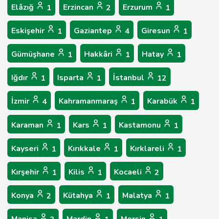
Elâzığ
Erzincan
Erzurum
1
2
1
Eskişehir
Gaziantep
Giresun
1
4
1
Gümüşhane
Hakkâri
Hatay
1
1
1
Iğdır
Isparta
İstanbul
1
1
12
İzmir
Kahramanmaraş
Karabük
4
1
1
Karaman
Kars
Kastamonu
1
1
1
Kayseri
Kırıkkale
Kırklareli
1
1
1
Kırşehir
Kilis
Kocaeli
1
1
2
Konya
Kütahya
Malatya
2
1
1