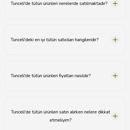
Tunceli'de tütün ürünleri nerelerde satılmaktadır?
Tunceli'de tütün ürünleri, yerel tütün mağazalarında ve
bazı marketlerde satılmaktadır.
Tunceli'deki en iyi tütün satıcıları hangileridir?
Tunceli'deki en iyi tütün satıcıları, yerel halk tarafından
önerilen ve yüksek kaliteli ürünler sunan mağazalardır.
Tunceli'de tütün ürünleri fiyatları nasıldır?
Tunceli'de tütün ürünleri fiyatları, marka ve ürün türüne
göre değişiklik göstermektedir.
Tunceli'de tütün ürünleri satın alırken nelere dikkat
etmeliyim?