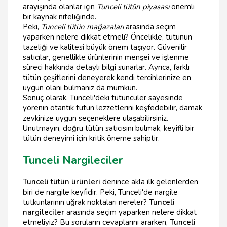
arayışında olanlar için
Tunceli tütün piyasası
önemli
bir kaynak niteliğinde.
Peki,
Tunceli tütün mağazaları
arasında seçim
yaparken nelere dikkat etmeli? Öncelikle, tütünün
tazeliği ve kalitesi büyük önem taşıyor. Güvenilir
satıcılar, genellikle ürünlerinin menşei ve işlenme
süreci hakkında detaylı bilgi sunarlar. Ayrıca, farklı
tütün çeşitlerini deneyerek kendi tercihlerinize en
uygun olanı bulmanız da mümkün.
Sonuç olarak, Tunceli'deki tütüncüler sayesinde
yörenin otantik tütün lezzetlerini keşfedebilir, damak
zevkinize uygun seçeneklere ulaşabilirsiniz.
Unutmayın, doğru tütün satıcısını bulmak, keyifli bir
tütün deneyimi için kritik öneme sahiptir.
Tunceli Nargileciler
Tunceli tütün ürünleri
denince akla ilk gelenlerden
biri de nargile keyfidir. Peki, Tunceli'de nargile
tutkunlarının uğrak noktaları nereler?
Tunceli
nargileciler
arasında seçim yaparken nelere dikkat
etmeliyiz? Bu soruların cevaplarını ararken,
Tunceli