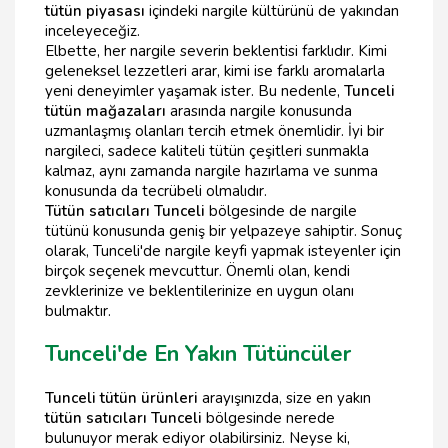
tütün piyasası
içindeki nargile kültürünü de yakından
inceleyeceğiz.
Elbette, her nargile severin beklentisi farklıdır. Kimi
geleneksel lezzetleri arar, kimi ise farklı aromalarla
yeni deneyimler yaşamak ister. Bu nedenle,
Tunceli
tütün mağazaları
arasında nargile konusunda
uzmanlaşmış olanları tercih etmek önemlidir. İyi bir
nargileci, sadece kaliteli tütün çeşitleri sunmakla
kalmaz, aynı zamanda nargile hazırlama ve sunma
konusunda da tecrübeli olmalıdır.
Tütün satıcıları Tunceli
bölgesinde de nargile
tütünü konusunda geniş bir yelpazeye sahiptir. Sonuç
olarak, Tunceli'de nargile keyfi yapmak isteyenler için
birçok seçenek mevcuttur. Önemli olan, kendi
zevklerinize ve beklentilerinize en uygun olanı
bulmaktır.
Tunceli'de En Yakın Tütüncüler
Tunceli tütün ürünleri
arayışınızda, size en yakın
tütün satıcıları Tunceli
bölgesinde nerede
bulunuyor merak ediyor olabilirsiniz. Neyse ki,