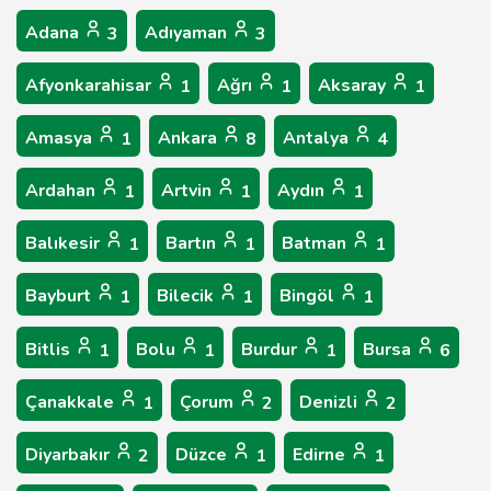
Adana
Adıyaman
3
3
Afyonkarahisar
Ağrı
Aksaray
1
1
1
Amasya
Ankara
Antalya
1
8
4
Ardahan
Artvin
Aydın
1
1
1
Balıkesir
Bartın
Batman
1
1
1
Bayburt
Bilecik
Bingöl
1
1
1
Bitlis
Bolu
Burdur
Bursa
1
1
1
6
Çanakkale
Çorum
Denizli
1
2
2
Diyarbakır
Düzce
Edirne
2
1
1