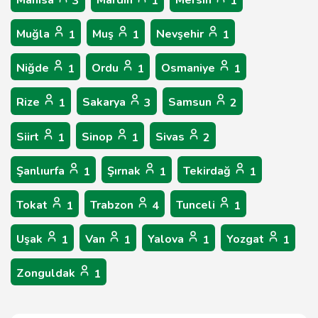
Manisa
Mardin
Mersin
3
1
1
Muğla
Muş
Nevşehir
1
1
1
Niğde
Ordu
Osmaniye
1
1
1
Rize
Sakarya
Samsun
1
3
2
Siirt
Sinop
Sivas
1
1
2
Şanlıurfa
Şırnak
Tekirdağ
1
1
1
Tokat
Trabzon
Tunceli
1
4
1
Uşak
Van
Yalova
Yozgat
1
1
1
1
Zonguldak
1