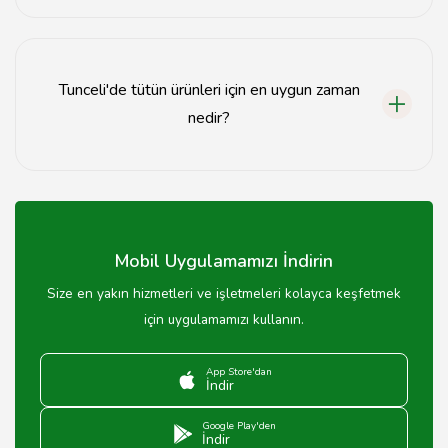
Tunceli'de tütün ürünleri satın alırken, ürünün kalitesine
ve satıcının güvenilirliğine dikkat etmelisiniz.
Tunceli'de tütün ürünleri için en uygun zaman
nedir?
Tunceli'de tütün ürünleri için en uygun zaman, yerel
festivaller ve özel günlerdir, bu dönemlerde indirimler
olabilir.
Mobil Uygulamamızı İndirin
Size en yakın hizmetleri ve işletmeleri kolayca keşfetmek
için uygulamamızı kullanın.
App Store'dan
İndir
Google Play'den
İndir