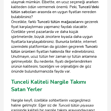
ulaşmak mümkün. Elbette, en ucuz seçeneği ararken
kaliteden ödün vermemek önemli. Peki,
Tunceli'deki
tütün satıcıları
arasında en uygun fiyatları nereden
bulabilirsiniz?
Öncelikle, farklı
Tunceli tütün mağazaları
nı gezerek
fiyat karşılaştırması yapmanız faydalı olacaktır.
Özellikle yerel pazarlarda ve daha küçük
işletmelerde, büyük zincirlere kıyasla daha uygun
fiyatlarla karşılaşabilirsiniz. Bununla birlikte, internet
üzerindeki platformları da gözden geçirerek
Tunceli
tütün ürünleri
fiyatları hakkında fikir edinebilirsiniz.
Unutmayın, ucuz tütün her zaman iyi tütün anlamına
gelmeyebilir. Bu nedenle, fiyatı değerlendirirken
ürünün kalitesini, tazeliğini ve orijinalliğini de göz
önünde bulundurmanızda fayda var.
Tunceli Kaliteli Nargile Takımı
Satan Yerler
Nargile keyfi, özellikle sohbetlerin vazgeçilmezi
haline gelmiştir. Eğer siz de
Tunceli tütün piyasası
içerisinde kaliteli bir nargile takımı arayışındaysanız,