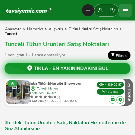
Tavsiyemiz Anasayfa
Anasayfa
>
Hizmetler
>
Alışveriş
>
Tütün Ürünleri Satış Noktaları
>
Tunceli
Tunceli Tütün Ürünleri Satış Noktaları
1 sonuçtan 1 - 1 arası gösteriliyor.
Filtrele
TIKLA -
EN YAKININDAKİNİ BUL
Yuka Tütün&Nargile Showroom
0544 439 06 87
Tunceli, Merkez
İncele
Whatsapp
Posta Kodu: 62002
0.0 (0)
Fiyat Aralığı: 100,00 ₺ - 300,00 ₺
İllerdeki Tütün Ürünleri Satış Noktaları Hizmetlerine de
Göz Atabilirsiniz