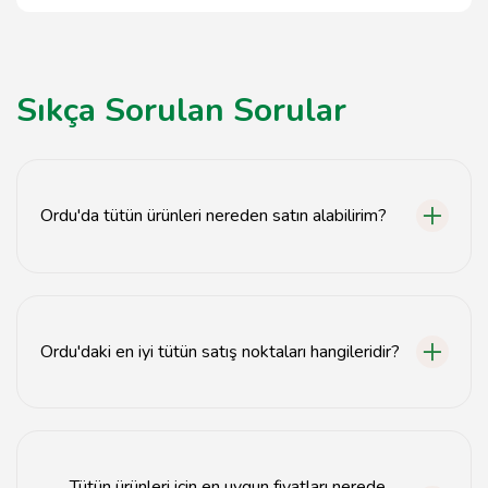
Sıkça Sorulan Sorular
Ordu'da tütün ürünleri nereden satın alabilirim?
Ordu'da tütün ürünleri, yerel tütün mağazaları ve
marketlerden temin edilebilir.
Ordu'daki en iyi tütün satış noktaları hangileridir?
Ordu'daki en iyi tütün satış noktaları, müşteri
yorumlarına göre belirlenen popüler tütüncü
dükkanlarıdır.
Tütün ürünleri için en uygun fiyatları nerede