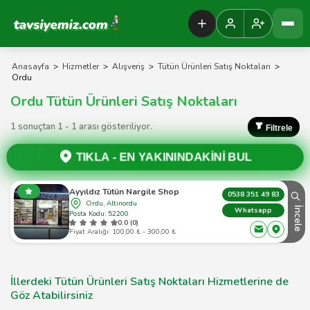
Tavsiyemiz Anasayfa
Anasayfa
>
Hizmetler
>
Alışveriş
>
Tütün Ürünleri Satış Noktaları
>
Ordu
Ordu Tütün Ürünleri Satış Noktaları
1 sonuçtan 1 - 1 arası gösteriliyor.
Filtrele
TIKLA -
EN YAKININDAKİNİ BUL
Ayyıldız Tütün Nargile Shop
0538 351 49 83
Ordu, Altınordu
İncele
Whatsapp
Posta Kodu: 52200
0.0 (0)
Fiyat Aralığı: 100,00 ₺ - 300,00 ₺
İllerdeki Tütün Ürünleri Satış Noktaları Hizmetlerine de
Göz Atabilirsiniz