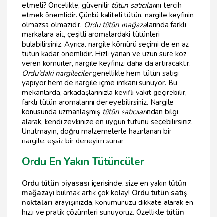
etmeli? Öncelikle, güvenilir
tütün satıcıları
nı tercih
etmek önemlidir. Çünkü kaliteli tütün, nargile keyfinin
olmazsa olmazıdır.
Ordu tütün mağaza
larında farklı
markalara ait, çeşitli aromalardaki tütünleri
bulabilirsiniz. Ayrıca, nargile kömürü seçimi de en az
tütün kadar önemlidir. Hızlı yanan ve uzun süre köz
veren kömürler, nargile keyfinizi daha da artıracaktır.
Ordu'daki nargileciler
genellikle hem tütün satışı
yapıyor hem de nargile içme imkanı sunuyor. Bu
mekanlarda, arkadaşlarınızla keyifli vakit geçirebilir,
farklı tütün aromalarını deneyebilirsiniz. Nargile
konusunda uzmanlaşmış
tütün satıcıları
ndan bilgi
alarak, kendi zevkinize en uygun tütünü seçebilirsiniz.
Unutmayın, doğru malzemelerle hazırlanan bir
nargile, eşsiz bir deneyim sunar.
Ordu En Yakın Tütüncüler
Ordu tütün piyasası
içerisinde, size en yakın
tütün
mağaza
yı bulmak artık çok kolay!
Ordu tütün satış
noktaları
arayışınızda, konumunuzu dikkate alarak en
hızlı ve pratik çözümleri sunuyoruz. Özellikle
tütün