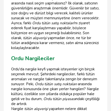
arasında nasıl seçim yapmalısınız? İlk olarak, satıcının
güvenilirliğini araştırmak önemlidir. Güvenilir bir satıcı,
size doğru ve dürüst bilgi verecek, kaliteli ürünler
sunacak ve müşteri memnuniyetine önem verecektir.
Ayrıca, farklı
Ordu tütün satış noktaları
'nı ziyaret
ederek fiyat karşılaştırması yapabilir, böylece
bütçenize en uygun seçeneği bulabilirsiniz. Son
olarak,
tütün alışverişi
yapmadan önce, ne tür bir
tütün aradığınıza karar vermeniz, satın alma sürecinizi
kolaylaştıracaktır.
Ordu Nargileciler
Ordu'da nargile keyfi yapmak isteyenler için birçok
seçenek mevcut. Şehirdeki nargileciler, farklı tütün
aromaları ve nargile takımlarıyla zengin bir deneyim
sunuyor. Peki,
Ordu tütün satış noktaları
arasında
nargile konusunda öne çıkan yerler hangileri? Nargile
kültürü, özellikle son yıllarda oldukça popüler hale
geldi ve bu durum,
Ordu tütün piyasası
ndaki çeşitliliği
de artırdı.
Nargile
tütün alışverişi
yaparken nelere dikkat