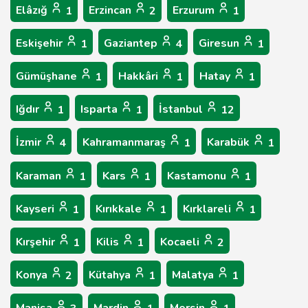
Elâzığ
Erzincan
Erzurum
1
2
1
Eskişehir
Gaziantep
Giresun
1
4
1
Gümüşhane
Hakkâri
Hatay
1
1
1
Iğdır
Isparta
İstanbul
1
1
12
İzmir
Kahramanmaraş
Karabük
4
1
1
Karaman
Kars
Kastamonu
1
1
1
Kayseri
Kırıkkale
Kırklareli
1
1
1
Kırşehir
Kilis
Kocaeli
1
1
2
Konya
Kütahya
Malatya
2
1
1