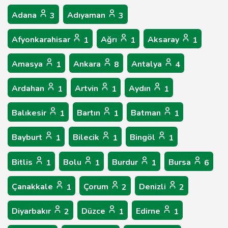
Adana
Adıyaman
3
3
Afyonkarahisar
Ağrı
Aksaray
1
1
1
Amasya
Ankara
Antalya
1
8
4
Ardahan
Artvin
Aydın
1
1
1
Balıkesir
Bartın
Batman
1
1
1
Bayburt
Bilecik
Bingöl
1
1
1
Bitlis
Bolu
Burdur
Bursa
1
1
1
6
Çanakkale
Çorum
Denizli
1
2
2
Diyarbakır
Düzce
Edirne
2
1
1