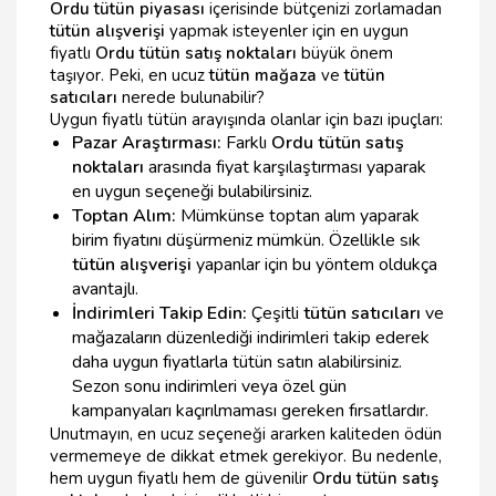
Ordu tütün piyasası
içerisinde bütçenizi zorlamadan
tütün alışverişi
yapmak isteyenler için en uygun
fiyatlı
Ordu tütün satış noktaları
büyük önem
taşıyor. Peki, en ucuz
tütün mağaza
ve
tütün
satıcıları
nerede bulunabilir?
Uygun fiyatlı tütün arayışında olanlar için bazı ipuçları:
Pazar Araştırması:
Farklı
Ordu tütün satış
noktaları
arasında fiyat karşılaştırması yaparak
en uygun seçeneği bulabilirsiniz.
Toptan Alım:
Mümkünse toptan alım yaparak
birim fiyatını düşürmeniz mümkün. Özellikle sık
tütün alışverişi
yapanlar için bu yöntem oldukça
avantajlı.
İndirimleri Takip Edin:
Çeşitli
tütün satıcıları
ve
mağazaların düzenlediği indirimleri takip ederek
daha uygun fiyatlarla tütün satın alabilirsiniz.
Sezon sonu indirimleri veya özel gün
kampanyaları kaçırılmaması gereken fırsatlardır.
Unutmayın, en ucuz seçeneği ararken kaliteden ödün
vermemeye de dikkat etmek gerekiyor. Bu nedenle,
hem uygun fiyatlı hem de güvenilir
Ordu tütün satış