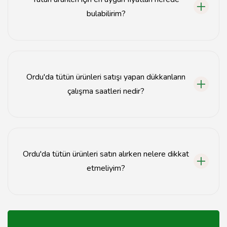
bulabilirim?
En uygun fiyatları bulmak için çeşitli tütün satış
noktalarını karşılaştırmanız önerilir.
Ordu'da tütün ürünleri satışı yapan dükkanların
çalışma saatleri nedir?
Çoğu tütün dükkanı sabah 9'dan akşam 8'e kadar açıktır,
ancak saatler dükkanlara göre değişebilir.
Ordu'da tütün ürünleri satın alırken nelere dikkat
etmeliyim?
Kalite, fiyat ve dükkanın güvenilirliği gibi faktörlere
dikkat etmelisiniz.