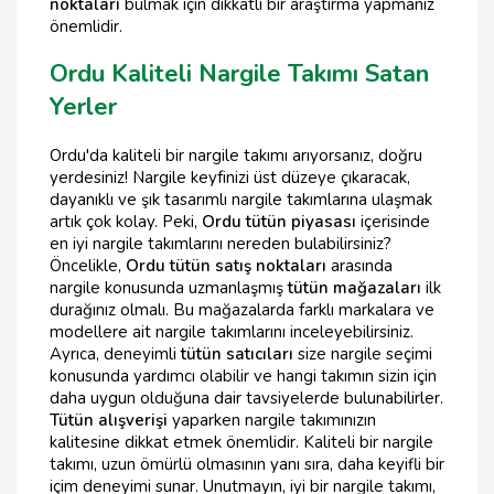
noktaları
bulmak için dikkatli bir araştırma yapmanız
önemlidir.
Ordu Kaliteli Nargile Takımı Satan
Yerler
Ordu'da kaliteli bir nargile takımı arıyorsanız, doğru
yerdesiniz! Nargile keyfinizi üst düzeye çıkaracak,
dayanıklı ve şık tasarımlı nargile takımlarına ulaşmak
artık çok kolay. Peki,
Ordu tütün piyasası
içerisinde
en iyi nargile takımlarını nereden bulabilirsiniz?
Öncelikle,
Ordu tütün satış noktaları
arasında
nargile konusunda uzmanlaşmış
tütün mağazaları
ilk
durağınız olmalı. Bu mağazalarda farklı markalara ve
modellere ait nargile takımlarını inceleyebilirsiniz.
Ayrıca, deneyimli
tütün satıcıları
size nargile seçimi
konusunda yardımcı olabilir ve hangi takımın sizin için
daha uygun olduğuna dair tavsiyelerde bulunabilirler.
Tütün alışverişi
yaparken nargile takımınızın
kalitesine dikkat etmek önemlidir. Kaliteli bir nargile
takımı, uzun ömürlü olmasının yanı sıra, daha keyifli bir
içim deneyimi sunar. Unutmayın, iyi bir nargile takımı,