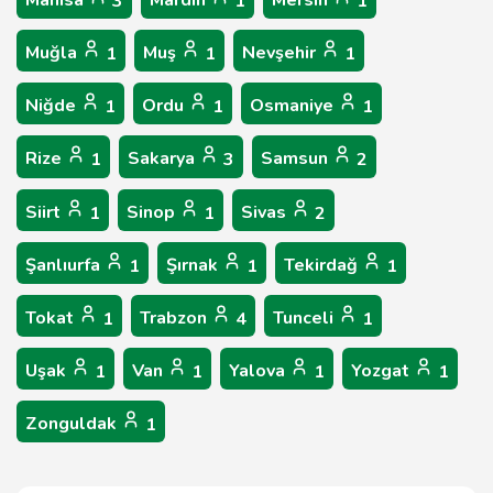
Manisa
Mardin
Mersin
3
1
1
Muğla
Muş
Nevşehir
1
1
1
Niğde
Ordu
Osmaniye
1
1
1
Rize
Sakarya
Samsun
1
3
2
Siirt
Sinop
Sivas
1
1
2
Şanlıurfa
Şırnak
Tekirdağ
1
1
1
Tokat
Trabzon
Tunceli
1
4
1
Uşak
Van
Yalova
Yozgat
1
1
1
1
Zonguldak
1