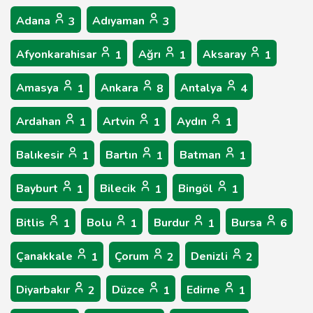
Adana
Adıyaman
3
3
Afyonkarahisar
Ağrı
Aksaray
1
1
1
Amasya
Ankara
Antalya
1
8
4
Ardahan
Artvin
Aydın
1
1
1
Balıkesir
Bartın
Batman
1
1
1
Bayburt
Bilecik
Bingöl
1
1
1
Bitlis
Bolu
Burdur
Bursa
1
1
1
6
Çanakkale
Çorum
Denizli
1
2
2
Diyarbakır
Düzce
Edirne
2
1
1