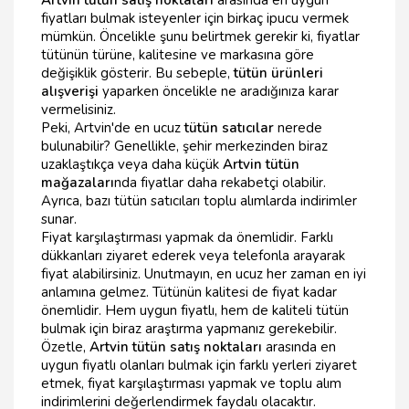
Artvin tütün satış noktaları
arasında en uygun
fiyatları bulmak isteyenler için birkaç ipucu vermek
mümkün. Öncelikle şunu belirtmek gerekir ki, fiyatlar
tütünün türüne, kalitesine ve markasına göre
değişiklik gösterir. Bu sebeple,
tütün ürünleri
alışverişi
yaparken öncelikle ne aradığınıza karar
vermelisiniz.
Peki, Artvin'de en ucuz
tütün satıcılar
nerede
bulunabilir? Genellikle, şehir merkezinden biraz
uzaklaştıkça veya daha küçük
Artvin tütün
mağazaları
nda fiyatlar daha rekabetçi olabilir.
Ayrıca, bazı tütün satıcıları toplu alımlarda indirimler
sunar.
Fiyat karşılaştırması yapmak da önemlidir. Farklı
dükkanları ziyaret ederek veya telefonla arayarak
fiyat alabilirsiniz. Unutmayın, en ucuz her zaman en iyi
anlamına gelmez. Tütünün kalitesi de fiyat kadar
önemlidir. Hem uygun fiyatlı, hem de kaliteli tütün
bulmak için biraz araştırma yapmanız gerekebilir.
Özetle,
Artvin tütün satış noktaları
arasında en
uygun fiyatlı olanları bulmak için farklı yerleri ziyaret
etmek, fiyat karşılaştırması yapmak ve toplu alım
indirimlerini değerlendirmek faydalı olacaktır.