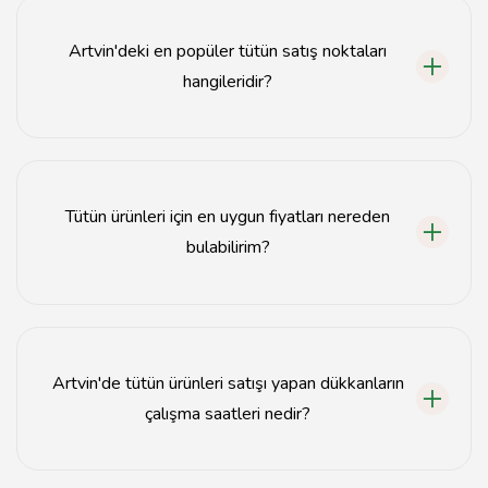
marketlerden temin edilebilir.
Artvin'deki en popüler tütün satış noktaları
hangileridir?
Artvin'deki popüler tütün satış noktaları arasında yerel
tütün dükkanları ve büyük marketler bulunmaktadır.
Tütün ürünleri için en uygun fiyatları nereden
bulabilirim?
En uygun fiyatları bulmak için Artvin'deki çeşitli tütün
mağazalarını karşılaştırabilirsiniz.
Artvin'de tütün ürünleri satışı yapan dükkanların
çalışma saatleri nedir?
Çoğu tütün dükkanı sabah 9'dan akşam 8'e kadar açıktır,