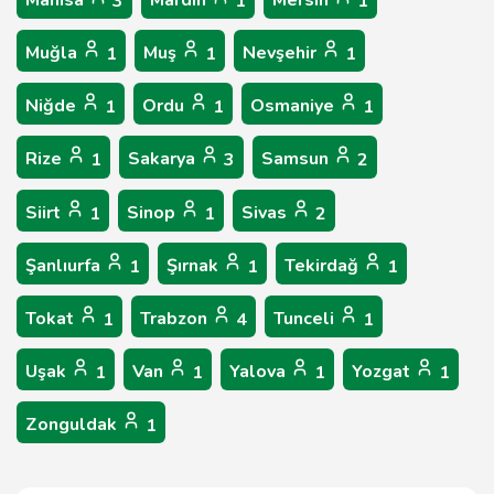
Manisa
Mardin
Mersin
3
1
1
Muğla
Muş
Nevşehir
1
1
1
Niğde
Ordu
Osmaniye
1
1
1
Rize
Sakarya
Samsun
1
3
2
Siirt
Sinop
Sivas
1
1
2
Şanlıurfa
Şırnak
Tekirdağ
1
1
1
Tokat
Trabzon
Tunceli
1
4
1
Uşak
Van
Yalova
Yozgat
1
1
1
1
Zonguldak
1