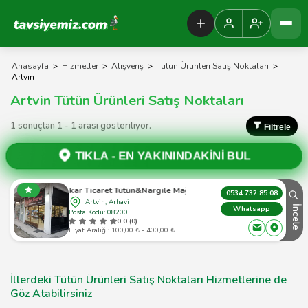
Tavsiyemiz Anasayfa
Anasayfa
>
Hizmetler
>
Alışveriş
>
Tütün Ürünleri Satış Noktaları
>
Artvin
Artvin Tütün Ürünleri Satış Noktaları
1 sonuçtan 1 - 1 arası gösteriliyor.
Filtrele
TIKLA -
EN YAKININDAKİNİ BUL
Kaçkar Ticaret Tütün&Nargile Mağazası
0534 732 85 08
Artvin, Arhavi
İncele
Whatsapp
Posta Kodu: 08200
0.0 (0)
Fiyat Aralığı: 100,00 ₺ - 400,00 ₺
İllerdeki Tütün Ürünleri Satış Noktaları Hizmetlerine de
Göz Atabilirsiniz