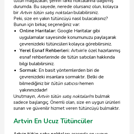
tütün mağazaları, şehrin farklı noktalarına dağılmış
durumda. Bu sayede, nerede olursanız olun, kolayca
bir
Artvin tütün satış noktaları
bulabilirsiniz.
Peki, size en yakın tütüncüyü nasıl bulacaksınız?
Bunun için birkaç seçeneğiniz var:
Online Haritalar:
Google Haritalar gibi
uygulamalar sayesinde konumunuzu paylaşarak
çevrenizdeki tütüncüleri kolayca görebilirsiniz.
Yerel Esnaf Rehberleri:
Artvin'e özel hazırlanmış
esnaf rehberlerinde de tütün satıcıları hakkında
bilgi bulabilirsiniz.
Sormak:
En basit yöntemlerden biri de
çevrenizdeki insanlara sormaktır. Belki de
bilmediğiniz bir
tütün satıcısı
hemen
yakınınızdadır!
Unutmayın,
Artvin tütün satış noktaları
'nı bulmak
sadece başlangıç. Önemli olan, size en uygun ürünleri
sunan ve güvenilir hizmet veren tütüncüyü bulmaktır.
Artvin En Ucuz Tütüncüler