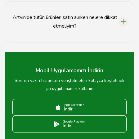
ancak saatler dükkanlara göre değişiklik gösterebilir.
Artvin'de tütün ürünleri satın alırken nelere dikkat
etmeliyim?
Tütün ürünleri satın alırken ürünlerin kalitesine, fiyatına
ve satıcının güvenilirliğine dikkat etmelisiniz.
Mobil Uygulamamızı İndirin
Size en yakın hizmetleri ve işletmeleri kolayca keşfetmek
için uygulamamızı kullanın.
App Store'dan
İndir
Google Play'den
İndir