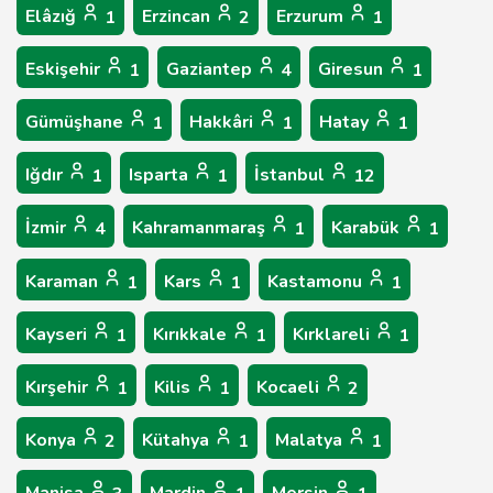
Elâzığ
Erzincan
Erzurum
1
2
1
Eskişehir
Gaziantep
Giresun
1
4
1
Gümüşhane
Hakkâri
Hatay
1
1
1
Iğdır
Isparta
İstanbul
1
1
12
İzmir
Kahramanmaraş
Karabük
4
1
1
Karaman
Kars
Kastamonu
1
1
1
Kayseri
Kırıkkale
Kırklareli
1
1
1
Kırşehir
Kilis
Kocaeli
1
1
2
Konya
Kütahya
Malatya
2
1
1