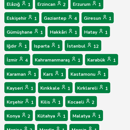
Elâzığ
Erzincan
Erzurum
1
2
1
Eskişehir
Gaziantep
Giresun
1
4
1
Gümüşhane
Hakkâri
Hatay
1
1
1
Iğdır
Isparta
İstanbul
1
1
12
İzmir
Kahramanmaraş
Karabük
4
1
1
Karaman
Kars
Kastamonu
1
1
1
Kayseri
Kırıkkale
Kırklareli
1
1
1
Kırşehir
Kilis
Kocaeli
1
1
2
Konya
Kütahya
Malatya
2
1
1