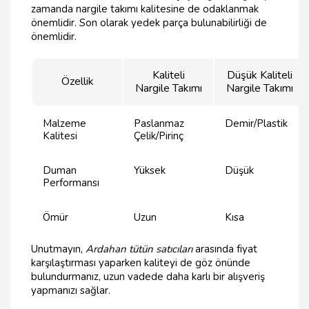
zamanda nargile takımı kalitesine de odaklanmak
önemlidir. Son olarak yedek parça bulunabilirliği de
önemlidir.
Kaliteli
Düşük Kaliteli
Özellik
Nargile Takımı
Nargile Takımı
Malzeme
Paslanmaz
Demir/Plastik
Kalitesi
Çelik/Pirinç
Duman
Yüksek
Düşük
Performansı
Ömür
Uzun
Kısa
Unutmayın,
Ardahan tütün satıcıları
arasında fiyat
karşılaştırması yaparken kaliteyi de göz önünde
bulundurmanız, uzun vadede daha karlı bir alışveriş
yapmanızı sağlar.