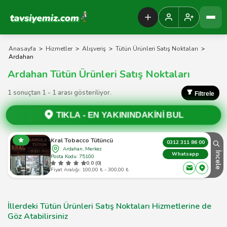
Tavsiyemiz Anasayfa
Anasayfa
>
Hizmetler
>
Alışveriş
>
Tütün Ürünleri Satış Noktaları
>
Ardahan
Ardahan Tütün Ürünleri Satış Noktaları
1 sonuçtan 1 - 1 arası gösteriliyor.
Filtrele
TIKLA -
EN YAKININDAKİNİ BUL
Kral Tobacco Tütüncü
0312 311 86 00
Ardahan, Merkez
İncele
Whatsapp
Posta Kodu: 75100
0.0 (0)
Fiyat Aralığı: 100,00 ₺ - 300,00 ₺
İllerdeki Tütün Ürünleri Satış Noktaları Hizmetlerine de
Göz Atabilirsiniz