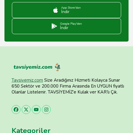
App Store'dan
İndir
Google Play'den
İndir
Tavsiyemiz.com
Size Aradığınız Hizmeti Kolayca Sunar
650 Sektör ve 200.000 Firma Arasında En UYGUN fiyatlı
Olanlar Listelenir. TAVSİYEMİZ’e Kulak ver KAR’lı Çık.
Kategoriler