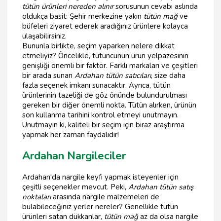
tütün ürünleri nereden alınır
sorusunun cevabı aslında
oldukça basit: Şehir merkezine yakın
tütün mağ
ve
büfeleri ziyaret ederek aradığınız ürünlere kolayca
ulaşabilirsiniz.
Bununla birlikte, seçim yaparken nelere dikkat
etmeliyiz? Öncelikle, tütüncünün ürün yelpazesinin
genişliği önemli bir faktör. Farklı markaları ve çeşitleri
bir arada sunan
Ardahan tütün satıcıları
, size daha
fazla seçenek imkanı sunacaktır. Ayrıca, tütün
ürünlerinin tazeliği de göz önünde bulundurulması
gereken bir diğer önemli nokta. Tütün alırken, ürünün
son kullanma tarihini kontrol etmeyi unutmayın.
Unutmayın ki, kaliteli bir seçim için biraz araştırma
yapmak her zaman faydalıdır!
Ardahan Nargileciler
Ardahan'da nargile keyfi yapmak isteyenler için
çeşitli seçenekler mevcut. Peki,
Ardahan tütün satış
noktaları
arasında nargile malzemeleri de
bulabileceğiniz yerler nereler? Genellikle tütün
ürünleri satan dükkanlar,
tütün mağ
az da olsa nargile