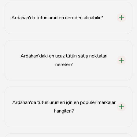
Ardahan'da tütün ürünleri nereden alınabilir?
Ardahan'da tütün ürünleri, yerel bakkallardan,
marketlerden ve özel tütün satış noktalarından temin
edilebilir.
Ardahan'daki en ucuz tütün satış noktaları
nereler?
En ucuz tütün satış noktaları genellikle yerel bakkal ve
marketlerde bulunur. Fiyatları karşılaştırmak için birkaç
yer gezmek faydalı olabilir.
Ardahan'da tütün ürünleri için en popüler markalar
hangileri?
Ardahan'da en popüler tütün markaları arasında yerli