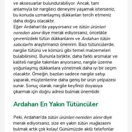
ve aksesuarlar bulundurabiliyor. Ancak, tam
anlamıyla bir nargileci deneyimi yaşamak isterseniz,
bu konuda uzmanlaşmış dükkanları tercih etmeniz
daha doğru olacaktır.
Eğer Ardahan'da yaşıyorsanız ve
tütün ürünleri
nereden alınır
diye merak ediyorsanız, öncelikle
çevrenizdeki tütün dükkanlarını ve
Ardahan tütün
satıcıları
'nı araştırmanızı öneririm. Bazı tütüncülerde,
nargile tütünü ve kömürü gibi temel malzemeleri
bulabilirsiniz. Bununla birlikte, daha farklı aromalar ve
kaliteli nargile takımları arıyorsanız, nargile üzerine
yoğunlaşmış dükkanlara yönelmek daha iyi bir seçim
olacaktır. Örneğin, bazıları sadece nargile satışı
yaparak, müşterilerine daha geniş bir ürün yelpazesi
sunar. Sonuç olarak, nargile keyfinizi doyasıya
çıkarmak için doğru adresi bulmak önemlidir.
Ardahan En Yakın Tütüncüler
Peki, Ardahan'da
tütün ürünleri nereden alınır
diye
merak ediyorsanız, size en yakın
tütün mağ
azasını
bulmak artık çok kolay! Günümüzde akıllı telefonlar