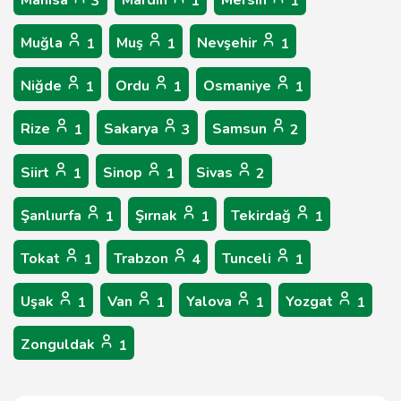
Manisa
Mardin
Mersin
3
1
1
Muğla
Muş
Nevşehir
1
1
1
Niğde
Ordu
Osmaniye
1
1
1
Rize
Sakarya
Samsun
1
3
2
Siirt
Sinop
Sivas
1
1
2
Şanlıurfa
Şırnak
Tekirdağ
1
1
1
Tokat
Trabzon
Tunceli
1
4
1
Uşak
Van
Yalova
Yozgat
1
1
1
1
Zonguldak
1