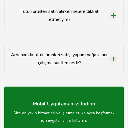
üretim markalar ve bazı uluslararası markalar
bulunmaktadır.
Tütün ürünleri satın alırken nelere dikkat
etmeliyim?
Tütün ürünleri satın alırken, ürünün tarihine, ambalajına
ve fiyatına dikkat etmek önemlidir.
Ardahan'da tütün ürünleri satışı yapan mağazaların
çalışma saatleri nedir?
Ardahan'daki tütün ürünleri satan mağazaların çalışma
saatleri genellikle 08:00 - 21:00 arasındadır, ancak bu
saatler mağazaya göre değişiklik gösterebilir.
Mobil Uygulamamızı İndirin
Size en yakın hizmetleri ve işletmeleri kolayca keşfetmek
için uygulamamızı kullanın.