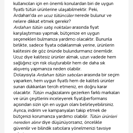
kullanıcıları için en önemli konulardan biri de uygun
fiyatlı tütün ürünlerine ulaşabilmektir. Peki,
Ardahan'da
en ucuz tütüncüler
nerede bulunur ve
nelere dikkat etmek gerekir?
Ardahan tütün satış noktaları
arasında fiyat
karşılaştırması yapmak, bütçenize en uygun
seçenekleri bulmanıza yardımcı olacaktır. Bununla
birlikte, sadece fiyata odaklanmak yerine, ürünlerin
kalitesini de göz önünde bulundurmanız önemlidir.
Ucuz diye kalitesiz ürünler almak, uzun vadede hem
sağlığınız için risk oluşturabilir hem de daha sık
alışveriş yapmanıza neden olabilir.
Dolayısıyla
Ardahan tütün satıcıları
arasında bir seçim
yaparken, hem uygun fiyatlı hem de kaliteli ürünler
sunan dükkanları tercih etmeniz, en doğru karar
olacaktır.
Tütün mağ
azalarını gezerken farklı markaları
ve ürün çeşitlerini inceleyerek fiyat/performans
açısından sizin için en uygun olanı belirleyebilirsiniz.
Ayrıca, indirim ve kampanyaları takip etmek de
bütçenizi korumanıza yardımcı olabilir.
Tütün ürünleri
nereden alınır
diye düşünüyorsanız, öncelikle
güvenilir ve bilindik satıcılara yönelmenizi tavsiye