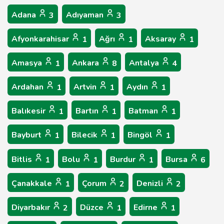
Adana
Adıyaman
3
3
Afyonkarahisar
Ağrı
Aksaray
1
1
1
Amasya
Ankara
Antalya
1
8
4
Ardahan
Artvin
Aydın
1
1
1
Balıkesir
Bartın
Batman
1
1
1
Bayburt
Bilecik
Bingöl
1
1
1
Bitlis
Bolu
Burdur
Bursa
1
1
1
6
Çanakkale
Çorum
Denizli
1
2
2
Diyarbakır
Düzce
Edirne
2
1
1