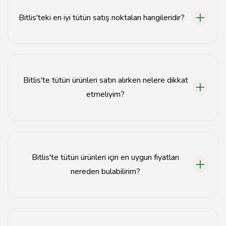
Bitlis'teki en iyi tütün satış noktaları hangileridir?
Bitlis'teki en iyi tütün satış noktaları arasında yerel
tütün dükkanları ve güvenilir marketler bulunmaktadır.
Bitlis'te tütün ürünleri satın alırken nelere dikkat
etmeliyim?
Tütün ürünleri satın alırken, ürünlerin kalitesine,
fiyatlarına ve satıcının güvenilirliğine dikkat etmelisiniz.
Bitlis'te tütün ürünleri için en uygun fiyatları
nereden bulabilirim?
Bitlis'te tütün ürünleri için en uygun fiyatları, yerel
dükkanlar ve online satış platformlarından karşılaştırarak
bulabilirsiniz.