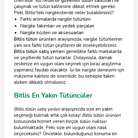
önemlidir. Bu nedenle
güvenilir tütün satıcıları
ile
çalışmak ve tütün kalitesine dikkat etmek gerekir.
Peki, Bitlis'teki nargilecilerde neler bulabilirsiniz?
Farklı aromalarda nargile tütünleri
Nargile takımları ve yedek parçaları
Nargile közleri ve aksesuarları
Bitlis tütün ürünleri
arayışınızda, nargile tütünlerinin
yanı sıra farklı tütün çeşitlerini de inceleyebilirsiniz.
Bitlis tütün satış yerleri
genellikle farklı markalarda
ve çeşitlerde tütün sunarlar. Dolayısıyla, damak
zevkinize en uygun olanı seçmek için biraz araştırma
yapmanız faydalı olacaktır. İyi bir nargile deneyimi için
malzeme kalitesi de önemlidir, bu sebeple
t
akım
alırken dikkatli olmalısınız.
Bitlis En Yakın Tütüncüler
Bitlis tütün satış yerleri
arayışınızda size en yakın
seçeneği bulmak artık çok kolay!
Bitlis tütün ürünleri
konusunda hizmet veren birçok
tütün noktası
bulunmaktadır. Peki, size en uygun olanı nasıl
seçeceksiniz? Öncelikle, bulunduğunuz konuma en