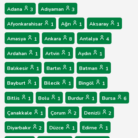
Adana
Adıyaman
3
3
Afyonkarahisar
Ağrı
Aksaray
1
1
1
Amasya
Ankara
Antalya
1
8
4
Ardahan
Artvin
Aydın
1
1
1
Balıkesir
Bartın
Batman
1
1
1
Bayburt
Bilecik
Bingöl
1
1
1
Bitlis
Bolu
Burdur
Bursa
1
1
1
6
Çanakkale
Çorum
Denizli
1
2
2
Diyarbakır
Düzce
Edirne
2
1
1