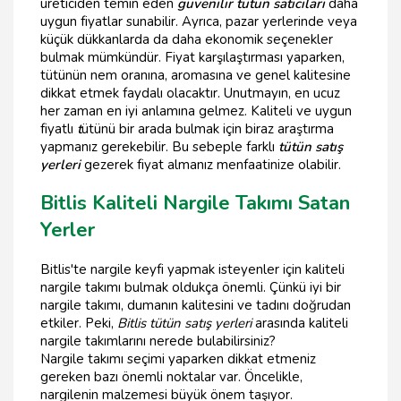
üreticiden temin eden
güvenilir tütün satıcıları
daha
uygun fiyatlar sunabilir. Ayrıca, pazar yerlerinde veya
küçük dükkanlarda da daha ekonomik seçenekler
bulmak mümkündür. Fiyat karşılaştırması yaparken,
tütünün nem oranına, aromasına ve genel kalitesine
dikkat etmek faydalı olacaktır. Unutmayın, en ucuz
her zaman en iyi anlamına gelmez. Kaliteli ve uygun
fiyatlı
t
ütünü bir arada bulmak için biraz araştırma
yapmanız gerekebilir. Bu sebeple farklı
tütün satış
yerleri
gezerek fiyat almanız menfaatinize olabilir.
Bitlis Kaliteli Nargile Takımı Satan
Yerler
Bitlis'te nargile keyfi yapmak isteyenler için kaliteli
nargile takımı bulmak oldukça önemli. Çünkü iyi bir
nargile takımı, dumanın kalitesini ve tadını doğrudan
etkiler. Peki,
Bitlis tütün satış yerleri
arasında kaliteli
nargile takımlarını nerede bulabilirsiniz?
Nargile takımı seçimi yaparken dikkat etmeniz
gereken bazı önemli noktalar var. Öncelikle,
nargilenin malzemesi büyük önem taşıyor.