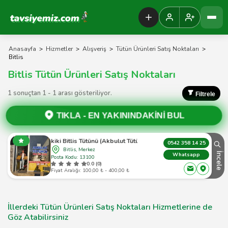
Tavsiyemiz Anasayfa
Anasayfa
>
Hizmetler
>
Alışveriş
>
Tütün Ürünleri Satış Noktaları
>
Bitlis
Bitlis Tütün Ürünleri Satış Noktaları
1 sonuçtan 1 - 1 arası gösteriliyor.
Filtrele
TIKLA -
EN YAKININDAKİNİ BUL
Hakiki Bitlis Tütünü (Akbulut Tütüncü)
0542 358 14 25
Bitlis, Merkez
İncele
Whatsapp
Posta Kodu: 13100
0.0 (0)
Fiyat Aralığı: 100,00 ₺ - 400,00 ₺
İllerdeki Tütün Ürünleri Satış Noktaları Hizmetlerine de
Göz Atabilirsiniz