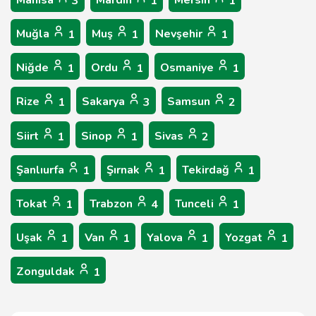
Manisa
Mardin
Mersin
3
1
1
Muğla
Muş
Nevşehir
1
1
1
Niğde
Ordu
Osmaniye
1
1
1
Rize
Sakarya
Samsun
1
3
2
Siirt
Sinop
Sivas
1
1
2
Şanlıurfa
Şırnak
Tekirdağ
1
1
1
Tokat
Trabzon
Tunceli
1
4
1
Uşak
Van
Yalova
Yozgat
1
1
1
1
Zonguldak
1