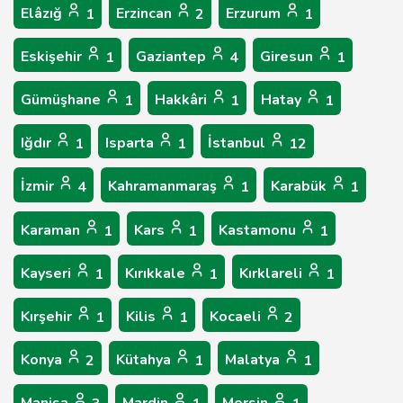
Elâzığ
Erzincan
Erzurum
1
2
1
Eskişehir
Gaziantep
Giresun
1
4
1
Gümüşhane
Hakkâri
Hatay
1
1
1
Iğdır
Isparta
İstanbul
1
1
12
İzmir
Kahramanmaraş
Karabük
4
1
1
Karaman
Kars
Kastamonu
1
1
1
Kayseri
Kırıkkale
Kırklareli
1
1
1
Kırşehir
Kilis
Kocaeli
1
1
2
Konya
Kütahya
Malatya
2
1
1