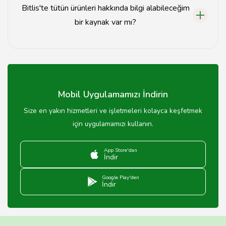
Bitlis'te tütün ürünleri hakkında bilgi alabileceğim
bir kaynak var mı?
Bitlis'te tütün ürünleri hakkında bilgi almak için yerel
tütün satıcılarıyla iletişime geçebilir veya online
kaynakları inceleyebilirsiniz.
Mobil Uygulamamızı İndirin
Size en yakın hizmetleri ve işletmeleri kolayca keşfetmek
için uygulamamızı kullanın.
App Store'dan
İndir
Google Play'den
İndir