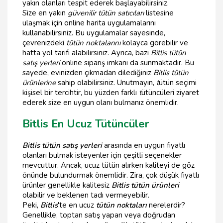
yakın olanları tespit ederek başlayabilirsiniz.
Size en yakın
güvenilir tütün satıcıları
listesine
ulaşmak için online harita uygulamalarını
kullanabilirsiniz. Bu uygulamalar sayesinde,
çevrenizdeki
tütün noktalarını
kolayca görebilir ve
hatta yol tarifi alabilirsiniz. Ayrıca, bazı
Bitlis tütün
satış yerleri
online sipariş imkanı da sunmaktadır. Bu
sayede, evinizden çıkmadan dilediğiniz
Bitlis tütün
ürünlerine
sahip olabilirsiniz. Unutmayın,
t
ütün seçimi
kişisel bir tercihtir, bu yüzden farklı
t
ütüncüleri ziyaret
ederek size en uygun olanı bulmanız önemlidir.
Bitlis En Ucuz Tütüncüler
Bitlis tütün satış yerleri
arasında en uygun fiyatlı
olanları bulmak isteyenler için çeşitli seçenekler
mevcuttur. Ancak, ucuz tütün alırken kaliteyi de göz
önünde bulundurmak önemlidir. Zira, çok düşük fiyatlı
ürünler genellikle kalitesiz
Bitlis tütün ürünleri
olabilir ve beklenen tadı vermeyebilir.
Peki,
Bitlis
'te en ucuz
tütün noktaları
nerelerdir?
Genellikle, toptan satış yapan veya doğrudan