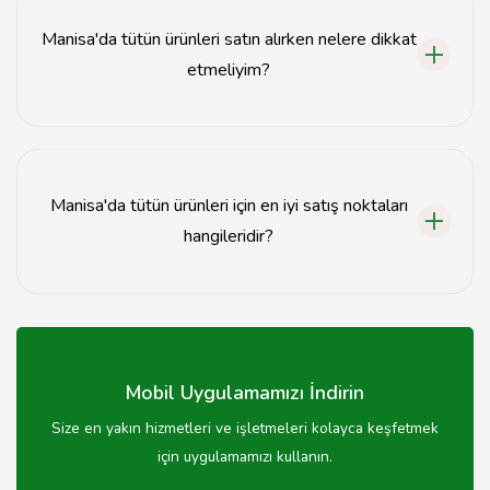
Manisa'da tütün ürünleri satın alırken nelere dikkat
etmeliyim?
Manisa'da tütün ürünleri satın alırken, ürünlerin
kalitesine, fiyatlarına ve satıcının güvenilirliğine dikkat
etmelisiniz.
Manisa'da tütün ürünleri için en iyi satış noktaları
hangileridir?
Manisa'da en iyi tütün satış noktaları, müşteri yorumları
ve önerileri doğrultusunda belirlenebilir.
Mobil Uygulamamızı İndirin
Size en yakın hizmetleri ve işletmeleri kolayca keşfetmek
için uygulamamızı kullanın.