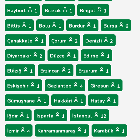
Bayburt
Bilecik
Bingöl
1
1
1
Bitlis
Bolu
Burdur
Bursa
1
1
1
6
Çanakkale
Çorum
Denizli
1
2
2
Diyarbakır
Düzce
Edirne
2
1
1
Elâzığ
Erzincan
Erzurum
1
2
1
Eskişehir
Gaziantep
Giresun
1
4
1
Gümüşhane
Hakkâri
Hatay
1
1
1
Iğdır
Isparta
İstanbul
1
1
12
İzmir
Kahramanmaraş
Karabük
4
1
1