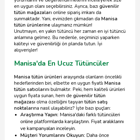
en uygun olanı seçebilirsiniz. Ayrıca, bazı
güvenilir
tütün mağazaları
online sipariş imkanı da
sunmaktadır. Yani, evinizden çıkmadan da
Manisa
tütün ürünlerine
ulaşmanız mümkün!
Unutmayın, en yakın tütüncü her zaman en iyi tütüncü
anlamına gelmez. Bu nedenle, seçiminizi yaparken
kaliteyi ve güvenilirliği ön planda tutun. İyi
alışverişler!
Manisa'da En Ucuz Tütüncüler
Manisa tütün ürünleri
arayışında olanların öncelikli
hedeflerinden biri, elbette en uygun fiyatlı
Manisa
tütün satıcıları
nı bulmaktır. Peki, hem kaliteli ürünleri
uygun fiyata sunan, hem de
güvenilir tütün
mağazası
olma özelliğini taşıyan
tütün satış
noktaları
na nasıl ulaşabiliriz? İşte bazı ipuçları:
Araştırma Yapın:
Manisa'daki farklı tütüncüleri
online platformlarda karşılaştırın. Fiyat aralıklarını
ve kampanyaları inceleyin.
Müşteri Yorumlarını Okuyun:
Daha önce