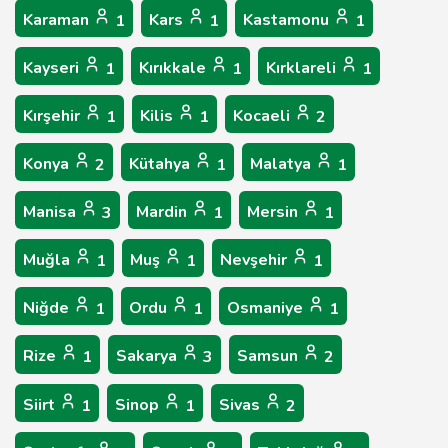
Karaman
Kars
Kastamonu
1
1
1
Kayseri
Kırıkkale
Kırklareli
1
1
1
Kırşehir
Kilis
Kocaeli
1
1
2
Konya
Kütahya
Malatya
2
1
1
Manisa
Mardin
Mersin
3
1
1
Muğla
Muş
Nevşehir
1
1
1
Niğde
Ordu
Osmaniye
1
1
1
Rize
Sakarya
Samsun
1
3
2
Siirt
Sinop
Sivas
1
1
2