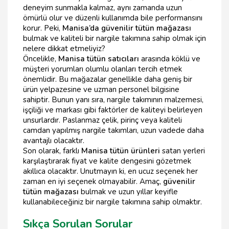
deneyim sunmakla kalmaz, aynı zamanda uzun
ömürlü olur ve düzenli kullanımda bile performansını
korur. Peki,
Manisa’da güvenilir tütün mağazası
bulmak ve kaliteli bir nargile takımına sahip olmak için
nelere dikkat etmeliyiz?
Öncelikle,
Manisa tütün satıcıları
arasında köklü ve
müşteri yorumları olumlu olanları tercih etmek
önemlidir. Bu mağazalar genellikle daha geniş bir
ürün yelpazesine ve uzman personel bilgisine
sahiptir. Bunun yanı sıra, nargile takımının malzemesi,
işçiliği ve markası gibi faktörler de kaliteyi belirleyen
unsurlardır. Paslanmaz çelik, pirinç veya kaliteli
camdan yapılmış nargile takımları, uzun vadede daha
avantajlı olacaktır.
Son olarak, farklı
Manisa tütün ürünleri
satan yerleri
karşılaştırarak fiyat ve kalite dengesini gözetmek
akıllıca olacaktır. Unutmayın ki, en ucuz seçenek her
zaman en iyi seçenek olmayabilir. Amaç,
güvenilir
tütün mağazası
bulmak ve uzun yıllar keyifle
kullanabileceğiniz bir nargile takımına sahip olmaktır.
Sıkça Sorulan Sorular