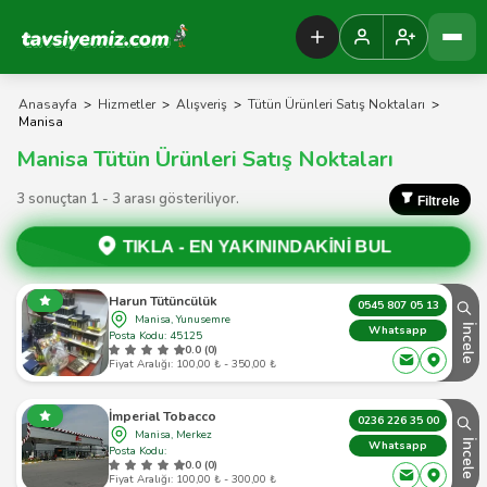
Tavsiyemiz Anasayfa
Anasayfa
>
Hizmetler
>
Alışveriş
>
Tütün Ürünleri Satış Noktaları
>
Manisa
Manisa Tütün Ürünleri Satış Noktaları
3 sonuçtan 1 - 3 arası gösteriliyor.
Filtrele
TIKLA -
EN YAKININDAKİNİ BUL
Harun Tütüncülük
0545 807 05 13
Manisa, Yunusemre
İncele
Whatsapp
Posta Kodu: 45125
0.0 (0)
Fiyat Aralığı: 100,00 ₺ - 350,00 ₺
İmperial Tobacco
0236 226 35 00
Manisa, Merkez
İncele
Whatsapp
Posta Kodu:
0.0 (0)
Fiyat Aralığı: 100,00 ₺ - 300,00 ₺