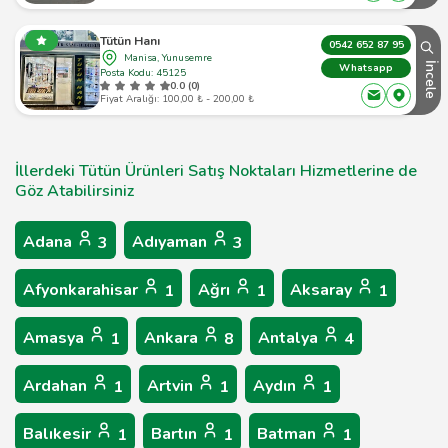
Tütün Hanı
0542 652 87 95
Manisa, Yunusemre
İncele
Whatsapp
Posta Kodu: 45125
0.0 (0)
Fiyat Aralığı: 100,00 ₺ - 200,00 ₺
İllerdeki Tütün Ürünleri Satış Noktaları Hizmetlerine de
Göz Atabilirsiniz
Adana
Adıyaman
3
3
Afyonkarahisar
Ağrı
Aksaray
1
1
1
Amasya
Ankara
Antalya
1
8
4
Ardahan
Artvin
Aydın
1
1
1
Balıkesir
Bartın
Batman
1
1
1