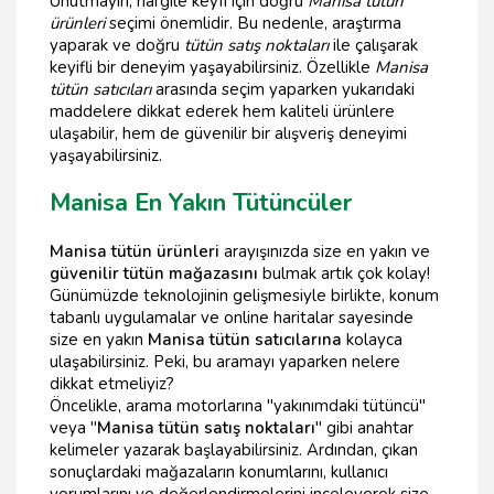
Unutmayın, nargile keyfi için doğru
Manisa tütün
ürünleri
seçimi önemlidir. Bu nedenle, araştırma
yaparak ve doğru
tütün satış noktaları
ile çalışarak
keyifli bir deneyim yaşayabilirsiniz. Özellikle
Manisa
tütün satıcıları
arasında seçim yaparken yukarıdaki
maddelere dikkat ederek hem kaliteli ürünlere
ulaşabilir, hem de güvenilir bir alışveriş deneyimi
yaşayabilirsiniz.
Manisa En Yakın Tütüncüler
Manisa tütün ürünleri
arayışınızda size en yakın ve
güvenilir tütün mağazasını
bulmak artık çok kolay!
Günümüzde teknolojinin gelişmesiyle birlikte, konum
tabanlı uygulamalar ve online haritalar sayesinde
size en yakın
Manisa tütün satıcılarına
kolayca
ulaşabilirsiniz. Peki, bu aramayı yaparken nelere
dikkat etmeliyiz?
Öncelikle, arama motorlarına "yakınımdaki tütüncü"
veya "
Manisa tütün satış noktaları
" gibi anahtar
kelimeler yazarak başlayabilirsiniz. Ardından, çıkan
sonuçlardaki mağazaların konumlarını, kullanıcı
yorumlarını ve değerlendirmelerini inceleyerek size