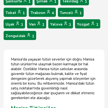
Şanlıurfa
Şırnak
Tekirdağ
1
1
1
Tokat
Trabzon
Tunceli
1
4
1
Uşak
Van
Yalova
Yozgat
1
1
1
1
Zonguldak
1
Manisa'da yaşayan tütün severler için doğru Manisa
tütün ürünleri'ne ulaşmak bazen karmaşık bir hal
alabilir. Özellikle Manisa tütün satıcıları arasında
güvenilir tütün mağazası bulmak, kalite ve fiyat
dengesini gözeterek alışveriş yapmak isteyenler için
önemli bir konu. Bu rehberimizde, Manisa'daki tütün
satış noktaları'nda güvenilirliği nasıl
sağlayabileceğinize dair ipuçlarını ve dikkat etmeniz
gerekenleri ele alacağız.