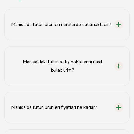
Manisa'da tütün ürünleri nerelerde satılmaktadır?
Manisa'da tütün ürünleri, yerel marketler, bakkallar ve
özel tütün satış mağazalarında bulunmaktadır.
Manisa'daki tütün satış noktalarını nasıl
bulabilirim?
Manisa'daki tütün satış noktalarını harita uygulamaları
veya yerel işletme rehberleri aracılığıyla bulabilirsiniz.
Manisa'da tütün ürünleri fiyatları ne kadar?
Manisa'da tütün ürünleri fiyatları, ürün türüne ve satış
noktasına göre değişiklik göstermektedir.