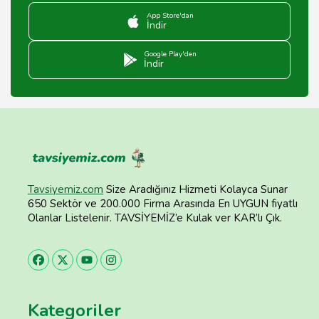
App Store'dan
İndir
Google Play'den
İndir
Tavsiyemiz.com
Size Aradığınız Hizmeti Kolayca Sunar
650 Sektör ve 200.000 Firma Arasında En UYGUN fiyatlı
Olanlar Listelenir. TAVSİYEMİZ’e Kulak ver KAR’lı Çık.
Kategoriler