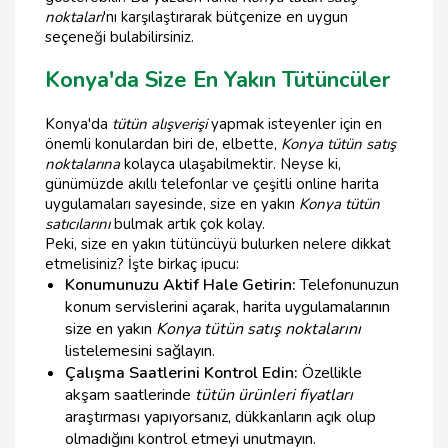
noktaları
'nı karşılaştırarak bütçenize en uygun
seçeneği bulabilirsiniz.
Konya'da Size En Yakın Tütüncüler
Konya'da
tütün alışverişi
yapmak isteyenler için en
önemli konulardan biri de, elbette,
Konya tütün satış
noktalarına
kolayca ulaşabilmektir. Neyse ki,
günümüzde akıllı telefonlar ve çeşitli online harita
uygulamaları sayesinde, size en yakın
Konya tütün
satıcılarını
bulmak artık çok kolay.
Peki, size en yakın tütüncüyü bulurken nelere dikkat
etmelisiniz? İşte birkaç ipucu:
Konumunuzu Aktif Hale Getirin:
Telefonunuzun
konum servislerini açarak, harita uygulamalarının
size en yakın
Konya tütün satış noktalarını
listelemesini sağlayın.
Çalışma Saatlerini Kontrol Edin:
Özellikle
akşam saatlerinde
tütün ürünleri fiyatları
araştırması yapıyorsanız, dükkanların açık olup
olmadığını kontrol etmeyi unutmayın.