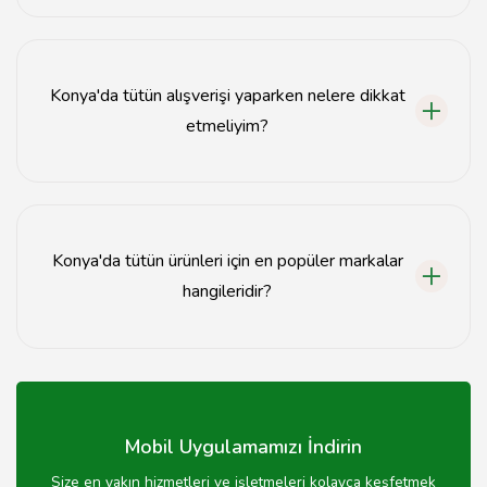
En iyi tütün ürünlerini, yerel tütün dükkanları ve güvenilir
marketlerden alabilirsiniz.
Konya'da tütün alışverişi yaparken nelere dikkat
etmeliyim?
Tütün alışverişi yaparken ürünlerin kalitesine, fiyatlarına
ve satıcının güvenilirliğine dikkat etmelisiniz.
Konya'da tütün ürünleri için en popüler markalar
hangileridir?
Konya'da en popüler tütün markaları arasında XYZ,
ABC ve DEF bulunmaktadır.
Mobil Uygulamamızı İndirin
Size en yakın hizmetleri ve işletmeleri kolayca keşfetmek