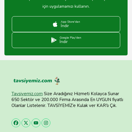
için uygulamamızı kullanın.
App Store'dan
İndir
Google Play'den
İndir
Tavsiyemiz.com
Size Aradığınız Hizmeti Kolayca Sunar
650 Sektör ve 200.000 Firma Arasında En UYGUN fiyatlı
Olanlar Listelenir. TAVSİYEMİZ’e Kulak ver KAR’lı Çık.