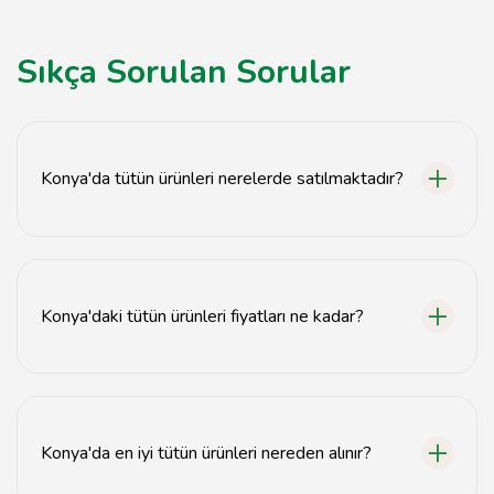
Sıkça Sorulan Sorular
Konya'da tütün ürünleri nerelerde satılmaktadır?
Konya'da tütün ürünleri, marketler, bakkallar ve özel
tütün dükkanlarında satılmaktadır.
Konya'daki tütün ürünleri fiyatları ne kadar?
Konya'daki tütün ürünleri fiyatları, ürün türüne ve
satıcıya göre değişiklik göstermektedir.
Konya'da en iyi tütün ürünleri nereden alınır?