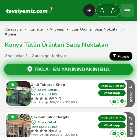
Tavsiyemiz Anasayfa
Anasayfa
>
Hizmetler
>
Alışveriş
>
Tütün Ürünleri Satış Noktaları
>
Konya
Konya Tütün Ürünleri Satış Noktaları
2 sonuçtan 1 - 2 arası gösteriliyor.
Filtrele
TIKLA -
EN YAKININDAKİNİ BUL
Ünlü Tobacco Shop
0530 472 15 08
Konya, Selçuklu
İncele
Whatsapp
Posta Kodu: 42100
0.0 (0)
Fiyat Aralığı: 100,00 ₺ - 300,00 ₺
Çakmak Tütün Nargile
0506 414 11 14
Konya, Selçuklu
İncele
Whatsapp
Posta Kodu: 42100
0.0 (0)
Fiyat Aralığı: 100,00 ₺ - 300,00 ₺