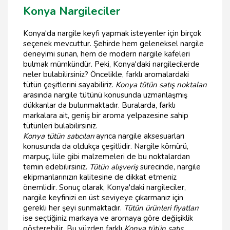
Konya Nargileciler
Konya'da nargile keyfi yapmak isteyenler için birçok
seçenek mevcuttur. Şehirde hem geleneksel nargile
deneyimi sunan, hem de modern nargile kafeleri
bulmak mümkündür. Peki, Konya'daki nargilecilerde
neler bulabilirsiniz? Öncelikle, farklı aromalardaki
tütün çeşitlerini sayabiliriz.
Konya tütün satış noktaları
arasında nargile tütünü konusunda uzmanlaşmış
dükkanlar da bulunmaktadır. Buralarda, farklı
markalara ait, geniş bir aroma yelpazesine sahip
tütünleri bulabilirsiniz.
Konya tütün satıcıları
ayrıca nargile aksesuarları
konusunda da oldukça çeşitlidir. Nargile kömürü,
marpuç, lüle gibi malzemeleri de bu noktalardan
temin edebilirsiniz.
Tütün alışveriş
sürecinde, nargile
ekipmanlarınızın kalitesine de dikkat etmeniz
önemlidir. Sonuç olarak, Konya'daki nargileciler,
nargile keyfinizi en üst seviyeye çıkarmanız için
gerekli her şeyi sunmaktadır.
Tütün ürünleri fiyatları
ise seçtiğiniz markaya ve aromaya göre değişiklik
gösterebilir. Bu yüzden farklı
Konya tütün satış