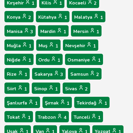
Kırşehir
Kilis
Kocaeli
1
1
2
Konya
Kütahya
Malatya
2
1
1
Manisa
Mardin
Mersin
3
1
1
Muğla
Muş
Nevşehir
1
1
1
Niğde
Ordu
Osmaniye
1
1
1
Rize
Sakarya
Samsun
1
3
2
Siirt
Sinop
Sivas
1
1
2
Şanlıurfa
Şırnak
Tekirdağ
1
1
1
Tokat
Trabzon
Tunceli
1
4
1
Uşak
Van
Yalova
Yozgat
1
1
1
1