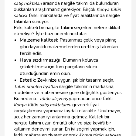
satış noktaları
arasında nargile takımı da bulunduran
dükkanları araştırmanız gerekiyor. Birçok
Konya tütün
satıcısı
, farklı markalarda ve fiyat aralıklarında nargile
takımları sunuyor.
Peki, kaliteli bir nargile takımı seçerken nelere dikkat
etmeliyiz? İşte bazı önemli noktalar:
Malzeme kalitesi:
Paslanmaz çelik veya pirinç
gibi dayanıklı malzemelerden üretilmiş takımları
tercih edin.
Hava sızdırmazlığı:
Dumanın kolayca
çekilebilmesi için tüm parçaların sıkıca
oturduğundan emin olun.
Estetik:
Zevkinize uygun, şık bir tasarım seçin.
Tütün ürünleri fiyatları
nargile takımının markasına,
modeline ve malzemesine göre değişiklik gösteriyor.
Bu nedenle,
tütün alışveriş
yapmadan önce farklı
Konya tütün satış noktalarını
gezerek fiyat
karşılaştırması yapmanız faydalı olacaktır. Unutmayın,
ucuz her zaman iyi anlamına gelmez. Kaliteli bir
nargile takımı uzun ömürlü olur ve size keyifli bir
kullanım deneyimi sunar. En iyi seçimi yapmak için,
farklı mağazaları ziyaret ederek
Konya tütün satıcıları