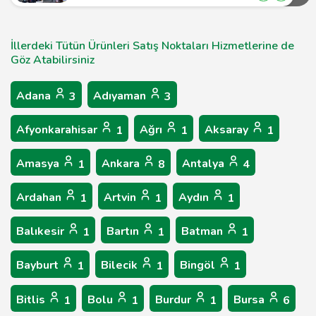
İllerdeki Tütün Ürünleri Satış Noktaları Hizmetlerine de
Göz Atabilirsiniz
Adana
Adıyaman
3
3
Afyonkarahisar
Ağrı
Aksaray
1
1
1
Amasya
Ankara
Antalya
1
8
4
Ardahan
Artvin
Aydın
1
1
1
Balıkesir
Bartın
Batman
1
1
1
Bayburt
Bilecik
Bingöl
1
1
1
Bitlis
Bolu
Burdur
Bursa
1
1
1
6