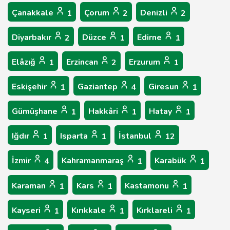
Çanakkale
Çorum
Denizli
1
2
2
Diyarbakır
Düzce
Edirne
2
1
1
Elâzığ
Erzincan
Erzurum
1
2
1
Eskişehir
Gaziantep
Giresun
1
4
1
Gümüşhane
Hakkâri
Hatay
1
1
1
Iğdır
Isparta
İstanbul
1
1
12
İzmir
Kahramanmaraş
Karabük
4
1
1
Karaman
Kars
Kastamonu
1
1
1
Kayseri
Kırıkkale
Kırklareli
1
1
1