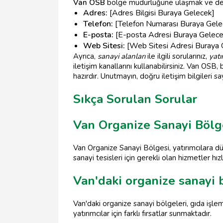
Van OSB
bölge müdürlüğüne ulaşmak ve detaylı 
Adres:
[Adres Bilgisi Buraya Gelecek]
Telefon:
[Telefon Numarası Buraya Gele
E-posta:
[E-posta Adresi Buraya Gelece
Web Sitesi:
[Web Sitesi Adresi Buraya 
Ayrıca,
sanayi alanları
ile ilgili sorularınız,
yatı
iletişim kanallarını kullanabilirsiniz. Van OSB
hazırdır. Unutmayın, doğru iletişim bilgileri sa
Sıkça Sorulan Sorular
Van Organize Sanayi Bölges
Van Organize Sanayi Bölgesi, yatırımcılara düş
sanayi tesisleri için gerekli olan hizmetler hız
Van'daki organize sanayi 
Van'daki organize sanayi bölgeleri, gıda işlem
yatırımcılar için farklı fırsatlar sunmaktadır.