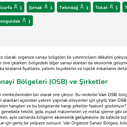
lıurfa
Şırnak
Tekirdağ
Tokat
1
1
1
1
onguldak
1
 olarak, organize sanayi bölgeleri ile yatırımcıların dikkatini çeki
 ile öne çıkarken, bölgedeki diğer sanayi alanları da ekonomik gelişm
a kiralama fiyatlarını, yatırım teşviklerini ve lojistik imkanlarını deta
ayi Bölgeleri (OSB) ve Şirketler
 merkezlerinden biri olarak öne çıkıyor. Bu nedenle
Van OSB
, böl
i alanları
açısından yatırım yapmak isteyenler için çeşitli
Van OSB
leri hangileri ve bu bölgelerde hangi şirketler faaliyet gösteriyor?
, genellikle tekstil, gıda, inşaat malzemeleri ve metal işleme gibi s
ken, aynı zamanda bölgenin
ekonomik gelişme
sine de katkıda bu
mcılar için geniş bir yelpaze sunuyor. Van Organize Sanayi Bölgesi, 