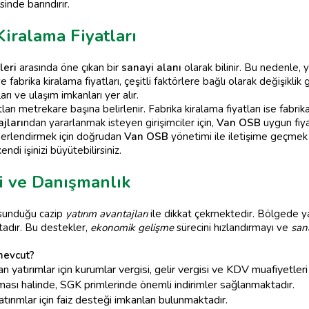
sinde barındırır.
iralama Fiyatları
leri
arasında öne çıkan bir
sanayi alanı
olarak bilinir. Bu nedenle, y
fabrika kiralama fiyatları, çeşitli faktörlere bağlı olarak değişiklik
rı ve ulaşım imkanları yer alır.
tları metrekare başına belirlenir. Fabrika kiralama fiyatları ise fabri
jları
ndan yararlanmak isteyen girişimciler için,
Van OSB
uygun fiya
değerlendirmek için doğrudan
Van OSB
yönetimi ile iletişime geçmek
ndi işinizi büyütebilirsiniz.
i ve Danışmanlık
sunduğu cazip
yatırım avantajları
ile dikkat çekmektedir. Bölgede yat
tadır. Bu destekler,
ekonomik gelişme
sürecini hızlandırmayı ve
sana
mevcut?
yan yatırımlar için kurumlar vergisi, gelir vergisi ve KDV muafiyetle
ması halinde, SGK primlerinde önemli indirimler sağlanmaktadır.
atırımlar için faiz desteği imkanları bulunmaktadır.