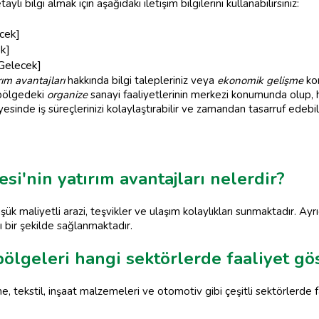
bilgi almak için aşağıdaki iletişim bilgilerini kullanabilirsiniz:
cek]
k]
Gelecek]
rım avantajları
hakkında bilgi talepleriniz veya
ekonomik gelişme
kon
, bölgedeki
organize
sanayi faaliyetlerinin merkezi konumunda olup, 
yesinde iş süreçlerinizi kolaylaştırabilir ve zamandan tasarruf edebili
i'nin yatırım avantajları nelerdir?
ük maliyetli arazi, teşvikler ve ulaşım kolaylıkları sunmaktadır. Ayr
lı bir şekilde sağlanmaktadır.
bölgeleri hangi sektörlerde faaliyet g
e, tekstil, inşaat malzemeleri ve otomotiv gibi çeşitli sektörlerde f