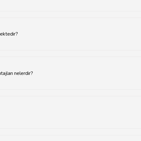
arını teşvik etmek amacıyla oluşturulmuş özel alanlardır.
ektedir?
ibi çeşitli sektörlerde işletmeler bulunmaktadır.
ajları nelerdir?
avantajları gibi fırsatlardan yararlanabilir.
rla iletişime geçerek gerekli belgeleri temin etmelidir.