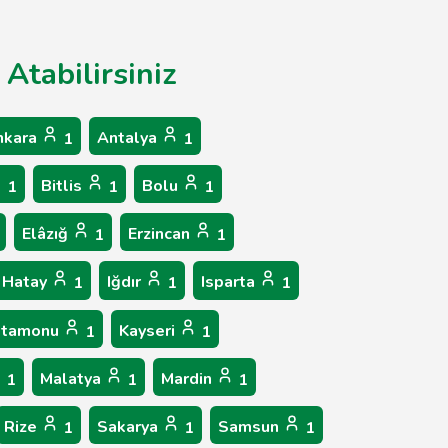
Atabilirsiniz
nkara
Antalya
1
1
Bitlis
Bolu
1
1
1
Elâzığ
Erzincan
1
1
Hatay
Iğdır
Isparta
1
1
1
stamonu
Kayseri
1
1
Malatya
Mardin
1
1
1
Rize
Sakarya
Samsun
1
1
1