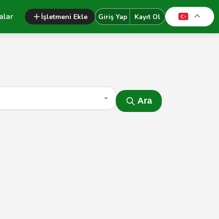
alar
İşletmeni Ekle
Giriş Yap
Kayıt Ol
Ara