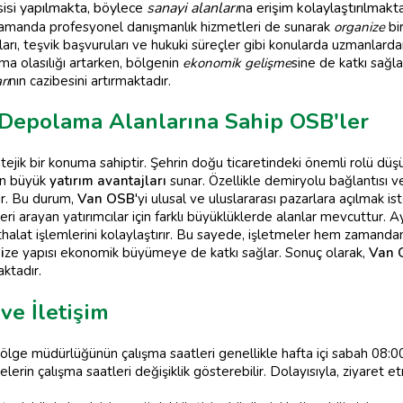
isi yapılmakta, böylece
sanayi alanları
na erişim kolaylaştırılmakta
 zamanda profesyonel danışmanlık hizmetleri de sunarak
organize
bi
şmaları, teşvik başvuruları ve hukuki süreçler gibi konularda uzmanlar
ma olasılığı artarken, bölgenin
ekonomik gelişme
sine de katkı sağla
rı
nın cazibesini artırmaktadır.
ve Depolama Alanlarına Sahip OSB'ler
ratejik bir konuma sahiptir. Şehrin doğu ticaretindeki önemli rolü d
çin büyük
yatırım avantajları
sunar. Özellikle demiryolu bağlantısı ve
ır. Bu durum,
Van OSB
'yi ulusal ve uluslararası pazarlara açılmak ist
 arayan yatırımcılar için farklı büyüklüklerde alanlar mevcuttur. Ay
thalat işlemlerini kolaylaştırır. Bu sayede, işletmeler hem zamand
i
ze yapısı ekonomik büyümeye de katkı sağlar. Sonuç olarak,
Van 
ktadır.
ve İletişim
ölge müdürlüğünün çalışma saatleri genellikle hafta içi sabah 08:00
melerin çalışma saatleri değişiklik gösterebilir. Dolayısıyla, ziyaret 