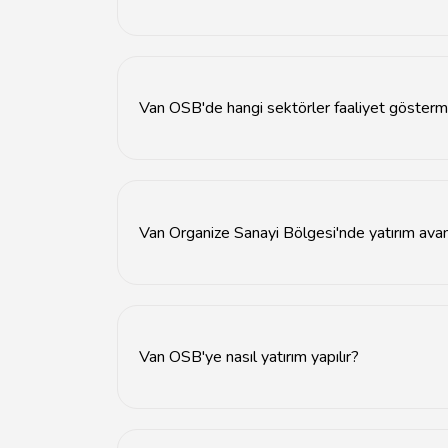
Van Organize Sanayi Bölgeleri, sanayi yatırıml
Van OSB'de hangi sektörler faaliyet gösterm
Van OSB'de tekstil, gıda, inşaat ve otomotiv g
Van Organize Sanayi Bölgesi'nde yatırım avant
Yatırımcılar, teşvikler, altyapı desteği ve vergi 
Van OSB'ye nasıl yatırım yapılır?
Yatırım yapmak isteyenler, ilgili resmi kurumla