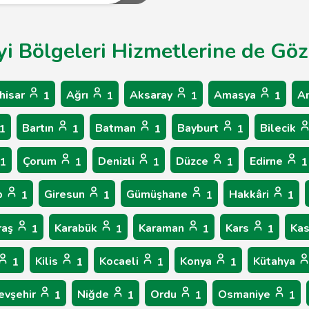
yi Bölgeleri Hizmetlerine de Göz 
hisar
Ağrı
Aksaray
Amasya
A
1
1
1
1
Bartın
Batman
Bayburt
Bilecik
1
1
1
1
Çorum
Denizli
Düzce
Edirne
1
1
1
1
1
p
Giresun
Gümüşhane
Hakkâri
1
1
1
1
raş
Karabük
Karaman
Kars
Ka
1
1
1
1
Kilis
Kocaeli
Konya
Kütahya
1
1
1
1
evşehir
Niğde
Ordu
Osmaniye
1
1
1
1