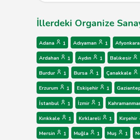
İllerdeki Organize Sana
Adana
Adıyaman
Afyonkara
1
1
Ardahan
Aydın
Balıkesir
1
1
Burdur
Bursa
Çanakkale
1
1
Erzurum
Eskişehir
Gaziante
1
1
İstanbul
İzmir
Kahramanma
1
1
Kırıkkale
Kırklareli
Kırşehir
1
1
Mersin
Muğla
Muş
N
1
1
1