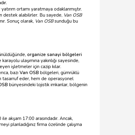
dır.
r yatırım ortamı yaratmaya odaklanmıştır.
dan destek alabilirler. Bu sayede,
Van OSB
nır. Sonuç olarak,
Van OSB
sunduğu bu
üşünüldüğünde,
organize sanayi bölgeleri
 karayolu ulaşımına yakınlığı sayesinde,
eyen işletmeler için cazip kılar.
rıca, bazı
Van OSB
bölgeleri, gümrüklü
an tasarruf eder, hem de operasyonel
OSB
bünyesindeki lojistik imkanlar, bölgenin
 ile akşam 17:00 arasındadır. Ancak,
etmeyi planladığınız firma özelinde çalışma