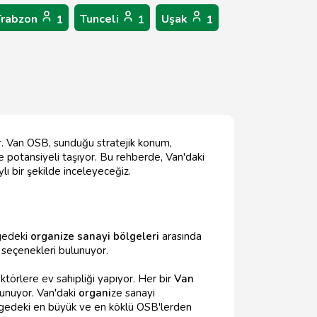
Trabzon
Tunceli
Uşak
1
1
1
yor. Van OSB, sunduğu stratejik konum,
e potansiyeli taşıyor. Bu rehberde, Van'daki
ylı bir şekilde inceleyeceğiz.
gedeki
organize sanayi bölgeleri
arasında
seçenekleri bulunuyor.
ektörlere ev sahipliği yapıyor. Her bir
Van
lunuyor. Van'daki
organi
ze sanayi
bölgedeki en büyük ve en köklü OSB'lerden