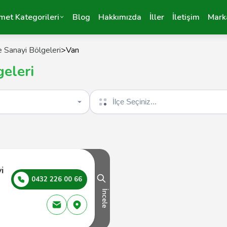
met Kategorileri
Blog
Hakkımızda
İller
İletişim
Mark
 Sanayi Bölgeleri
>
Van
eleri
İlçe seçin
i
0432 226 00 66
İncele