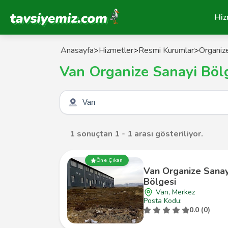
Tavsiyemiz Anasayfa
Hiz
Anasayfa
>
Hizmetler
>
Resmi Kurumlar
>
Organize
Van Organize Sanayi Bölg
Şehir seçin
1 sonuçtan 1 - 1 arası gösteriliyor.
Öne Çıkan
Van Organize Sanay
Bölgesi
Van, Merkez
Posta Kodu:
0.0 (0)