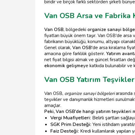
biridir ve birçok farklı sektörden şirketi bünye
Van OSB Arsa ve Fabrika K
Van OSB
, bölgedeki
organize sanayi bölge
fiyatları büyük önem taşır. Van OSB'de arsa ve 
fabrikanın büyüklüğü, konumu, altyapı olanakla
Genel olarak,
Van OSB
'de arsa kiralama fiya
amacına göre farklılık gösterir.
Yatırım avanta
net fiyat bilgisi almak ve güncel fırsatları 
ekonomik gelişme
ye katkıda bulunabilir ve ke
Van OSB Yatırım Teşvikler
Van OSB,
organize sanayi bölgeleri
arasında 
teşvikler ve danışmanlık hizmetleri sunulmak
amaçlar.
Peki, Van OSB'de hangi yatırım teşvikleri 
Vergi Muafiyetleri:
Belirli şartları sağla
SGK Prim Desteği:
Yeni istihdam yaratıl
Faiz Desteği:
Kredi kullanılarak yapılan y