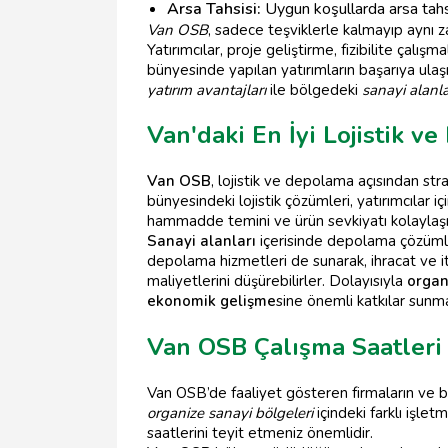
Arsa Tahsisi:
Uygun koşullarda arsa tahs
Van OSB
, sadece teşviklerle kalmayıp aynı
Yatırımcılar, proje geliştirme, fizibilite çalı
bünyesinde yapılan yatırımların başarıya ulaş
yatırım avantajları
ile bölgedeki
sanayi alanla
Van'daki En İyi Lojistik 
Van OSB
, lojistik ve depolama açısından st
bünyesindeki lojistik çözümleri, yatırımcılar i
hammadde temini ve ürün sevkiyatı kolaylaş
Sanayi alanları
içerisinde depolama çözümleri
depolama hizmetleri de sunarak, ihracat ve i
maliyetlerini düşürebilirler. Dolayısıyla
organ
ekonomik gelişme
sine önemli katkılar sunma
Van OSB Çalışma Saatleri 
Van OSB’de faaliyet gösteren firmaların ve b
organize sanayi bölgeleri
içindeki farklı işlet
saatlerini teyit etmeniz önemlidir.