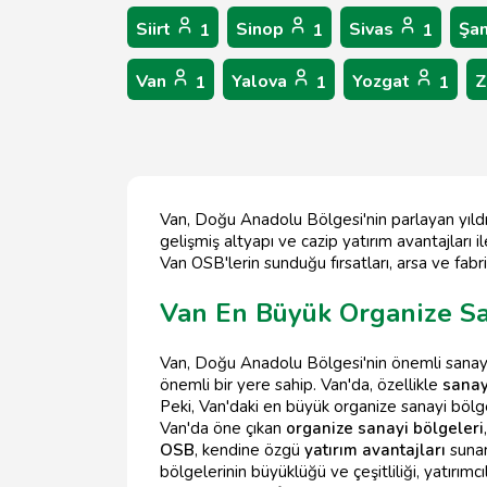
Siirt
Sinop
Sivas
Şan
1
1
1
Van
Yalova
Yozgat
Z
1
1
1
Van, Doğu Anadolu Bölgesi'nin parlayan yıldızı
gelişmiş altyapı ve cazip yatırım avantajları
Van OSB'lerin sunduğu fırsatları, arsa ve fabrik
Van En Büyük Organize San
Van, Doğu Anadolu Bölgesi'nin önemli sanayi
önemli bir yere sahip. Van'da, özellikle
sanay
Peki, Van'daki en büyük organize sanayi bölge
Van'da öne çıkan
organize sanayi bölgeleri
OSB
, kendine özgü
yatırım avantajları
sunar
bölgelerinin büyüklüğü ve çeşitliliği, yatırı