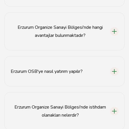
Erzurum OSB'de imalat, gıda, tekstil, otomotiv ve
inşaat gibi birçok sektörde yatırım yapılabilir.
Erzurum Organize Sanayi Bölgesi'nde hangi
avantajlar bulunmaktadır?
Erzurum OSB, düşük arsa maliyetleri, vergi avantajları
ve gelişmiş altyapı gibi birçok avantaj sunmaktadır.
Erzurum OSB'ye nasıl yatırım yapılır?
Yatırım yapmak için öncelikle Erzurum OSB yönetimi ile
iletişime geçerek gerekli belgeleri ve prosedürleri
öğrenmek gerekmektedir.
Erzurum Organize Sanayi Bölgesi'nde istihdam
olanakları nelerdir?