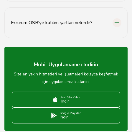
Erzurum OSB, birçok sektörde faaliyet gösteren
firmalar sayesinde geniş istihdam olanakları
sunmaktadır.
Erzurum OSB'ye katılım şartları nelerdir?
Katılım şartları, yatırımcıların iş planları, finansal
yeterlilikleri ve sektörel uygunlukları gibi kriterlere bağlı
olarak belirlenmektedir.
Mobil Uygulamamızı İndirin
Size en yakın hizmetleri ve işletmeleri kolayca keşfetmek
için uygulamamızı kullanın.
App Store'dan
İndir
Google Play'den
İndir