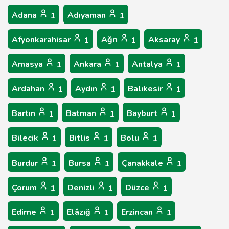
Adana
Adıyaman
1
1
Afyonkarahisar
Ağrı
Aksaray
1
1
1
Amasya
Ankara
Antalya
1
1
1
Ardahan
Aydın
Balıkesir
1
1
1
Bartın
Batman
Bayburt
1
1
1
Bilecik
Bitlis
Bolu
1
1
1
Burdur
Bursa
Çanakkale
1
1
1
Çorum
Denizli
Düzce
1
1
1
Edirne
Elâzığ
Erzincan
1
1
1