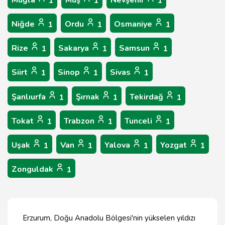
Muğla
Muş
Nevşehir
1
1
1
Niğde
Ordu
Osmaniye
1
1
1
Rize
Sakarya
Samsun
1
1
1
Siirt
Sinop
Sivas
1
1
1
Şanlıurfa
Şırnak
Tekirdağ
1
1
1
Tokat
Trabzon
Tunceli
1
1
1
Uşak
Van
Yalova
Yozgat
1
1
1
1
Zonguldak
1
Erzurum, Doğu Anadolu Bölgesi'nin yükselen yıldızı