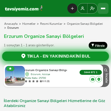
Tavsiyemiz Anasayfa
Anasayfa
>
Hizmetler
>
Resmi Kurumlar
>
Organize Sanayi Bölgeleri
>
Erzurum
Erzurum Organize Sanayi Bölgeleri
1 sonuçtan 1 - 1 arası gösteriliyor.
Filtrele
TIKLA -
EN YAKININDAKİNİ BUL
Erzurum Organize Sanayi Bölgesi
0444 672 1
Erzurum, Aziziye
İncele
Posta Kodu: 25700
0.0 (0)
İllerdeki Organize Sanayi Bölgeleri Hizmetlerine de Göz
Atabilirsiniz