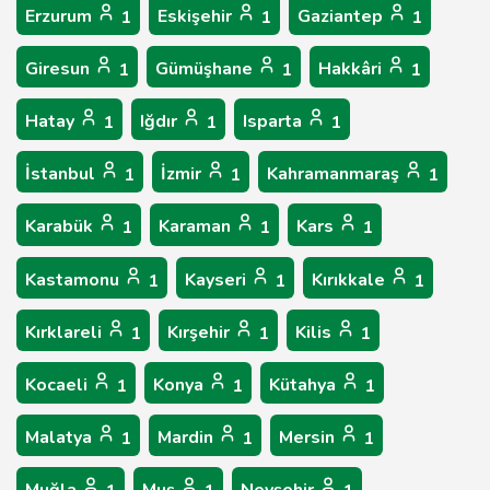
Erzurum
Eskişehir
Gaziantep
1
1
1
Giresun
Gümüşhane
Hakkâri
1
1
1
Hatay
Iğdır
Isparta
1
1
1
İstanbul
İzmir
Kahramanmaraş
1
1
1
Karabük
Karaman
Kars
1
1
1
Kastamonu
Kayseri
Kırıkkale
1
1
1
Kırklareli
Kırşehir
Kilis
1
1
1
Kocaeli
Konya
Kütahya
1
1
1
Malatya
Mardin
Mersin
1
1
1