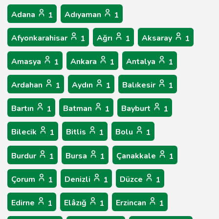
Adana
Adıyaman
1
1
Afyonkarahisar
Ağrı
Aksaray
1
1
1
Amasya
Ankara
Antalya
1
1
1
Ardahan
Aydın
Balıkesir
1
1
1
Bartın
Batman
Bayburt
1
1
1
Bilecik
Bitlis
Bolu
1
1
1
Burdur
Bursa
Çanakkale
1
1
1
Çorum
Denizli
Düzce
1
1
1
Edirne
Elâzığ
Erzincan
1
1
1