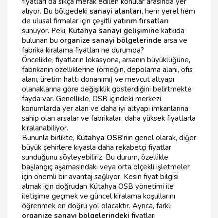
fiyatları da sıkça merak edilen konular arasında yer
alıyor. Bu bölgedeki
sanayi alanları
, hem yerel hem
de ulusal firmalar için çeşitli
yatırım fırsatları
sunuyor. Peki,
Kütahya sanayi gelişimine
katkıda
bulunan bu
organize sanayi bölgelerinde
arsa ve
fabrika kiralama fiyatları ne durumda?
Öncelikle, fiyatların lokasyona, arsanın büyüklüğüne,
fabrikanın özelliklerine (örneğin, depolama alanı, ofis
alanı, üretim hattı donanımı) ve mevcut altyapı
olanaklarına göre değişiklik gösterdiğini belirtmekte
fayda var. Genellikle, OSB içindeki merkezi
konumlarda yer alan ve daha iyi altyapı imkanlarına
sahip olan arsalar ve fabrikalar, daha yüksek fiyatlarla
kiralanabiliyor.
Bununla birlikte,
Kütahya OSB
'nin genel olarak, diğer
büyük şehirlere kıyasla daha rekabetçi fiyatlar
sunduğunu söyleyebiliriz. Bu durum, özellikle
başlangıç aşamasındaki veya orta ölçekli işletmeler
için önemli bir avantaj sağlıyor. Kesin fiyat bilgisi
almak için doğrudan Kütahya OSB yönetimi ile
iletişime geçmek ve güncel kiralama koşullarını
öğrenmek en doğru yol olacaktır. Ayrıca, farklı
organize sanayi bölgelerindeki
fiyatları