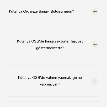
Kütahya Organize Sanayi Bölgesi nedir?
Kütahya Organize Sanayi Bölgesi, sanayi yatırımlarını
desteklemek amacıyla oluşturulmuş özel bir alandır.
Kütahya OSB'de hangi sektörler faaliyet
göstermektedir?
Kütahya OSB'de tekstil, otomotiv, gıda ve inşaat gibi
çeşitli sektörler faaliyet göstermektedir.
Kütahya OSB'de yatırım yapmak için ne
yapmalıyım?
Yatırım yapmak için Kütahya OSB yönetimi ile iletişime
geçerek gerekli başvuruları yapmalısınız.