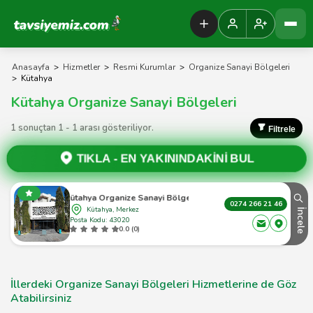
Tavsiyemiz Anasayfa
Anasayfa
>
Hizmetler
>
Resmi Kurumlar
>
Organize Sanayi Bölgeleri
>
Kütahya
Kütahya Organize Sanayi Bölgeleri
1 sonuçtan 1 - 1 arası gösteriliyor.
Filtrele
TIKLA -
EN YAKININDAKİNİ BUL
Kütahya Organize Sanayi Bölgesi
0274 266 21 46
Kütahya, Merkez
İncele
Posta Kodu: 43020
0.0 (0)
İllerdeki Organize Sanayi Bölgeleri Hizmetlerine de Göz
Atabilirsiniz