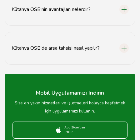
Kütahya OSB'nin avantajları nelerdir?
Kütahya OSB, altyapı desteği, vergi avantajları ve
ulaşım kolaylığı gibi birçok avantaj sunmaktadır.
Kütahya OSB'de arsa tahsisi nasıl yapılır?
Arsa tahsisi için Kütahya OSB yönetimi ile görüşerek
gerekli belgeleri temin etmeniz gerekmektedir.
Mobil Uygulamamızı İndirin
Size en yakın hizmetleri ve işletmeleri kolayca keşfetmek
için uygulamamızı kullanın.
App Store'dan
İndir