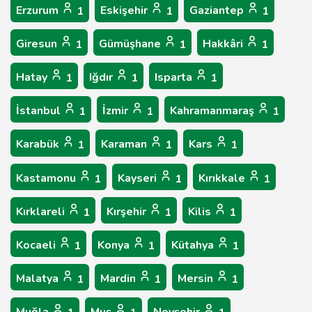
Erzurum
Eskişehir
Gaziantep
1
1
1
Giresun
Gümüşhane
Hakkâri
1
1
1
Hatay
Iğdır
Isparta
1
1
1
İstanbul
İzmir
Kahramanmaraş
1
1
1
Karabük
Karaman
Kars
1
1
1
Kastamonu
Kayseri
Kırıkkale
1
1
1
Kırklareli
Kırşehir
Kilis
1
1
1
Kocaeli
Konya
Kütahya
1
1
1
Malatya
Mardin
Mersin
1
1
1