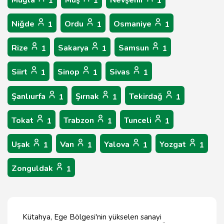
Muğla
Muş
Nevşehir
1
1
1
Niğde
Ordu
Osmaniye
1
1
1
Rize
Sakarya
Samsun
1
1
1
Siirt
Sinop
Sivas
1
1
1
Şanlıurfa
Şırnak
Tekirdağ
1
1
1
Tokat
Trabzon
Tunceli
1
1
1
Uşak
Van
Yalova
Yozgat
1
1
1
1
Zonguldak
1
Kütahya, Ege Bölgesi'nin yükselen sanayi