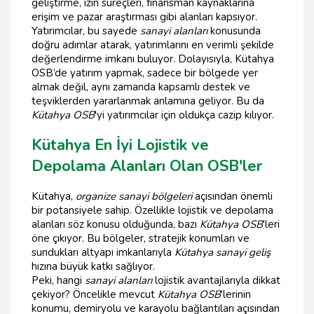
geliştirme, izin süreçleri, finansman kaynaklarına
erişim ve pazar araştırması gibi alanları kapsıyor.
Yatırımcılar, bu sayede
sanayi alanları
konusunda
doğru adımlar atarak, yatırımlarını en verimli şekilde
değerlendirme imkanı buluyor. Dolayısıyla, Kütahya
OSB’de yatırım yapmak, sadece bir bölgede yer
almak değil, aynı zamanda kapsamlı destek ve
teşviklerden yararlanmak anlamına geliyor. Bu da
Kütahya OSB
'yi yatırımcılar için oldukça cazip kılıyor.
Kütahya En İyi Lojistik ve
Depolama Alanları Olan OSB'ler
Kütahya,
organize sanayi bölgeleri
açısından önemli
bir potansiyele sahip. Özellikle lojistik ve depolama
alanları söz konusu olduğunda, bazı
Kütahya OSB
’leri
öne çıkıyor. Bu bölgeler, stratejik konumları ve
sundukları altyapı imkanlarıyla
Kütahya sanayi geliş
hızına büyük katkı sağlıyor.
Peki, hangi
sanayi alanları
lojistik avantajlarıyla dikkat
çekiyor? Öncelikle mevcut
Kütahya OSB
’lerinin
konumu, demiryolu ve karayolu bağlantıları açısından