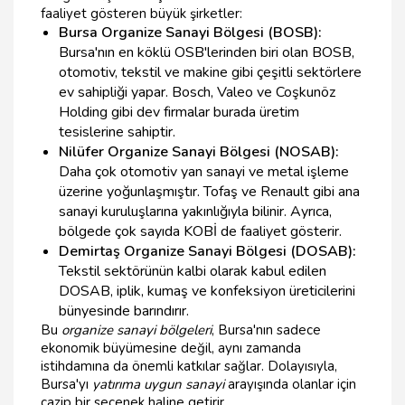
faaliyet gösteren büyük şirketler:
Bursa Organize Sanayi Bölgesi (BOSB):
Bursa'nın en köklü OSB'lerinden biri olan BOSB,
otomotiv, tekstil ve makine gibi çeşitli sektörlere
ev sahipliği yapar. Bosch, Valeo ve Coşkunöz
Holding gibi dev firmalar burada üretim
tesislerine sahiptir.
Nilüfer Organize Sanayi Bölgesi (NOSAB):
Daha çok otomotiv yan sanayi ve metal işleme
üzerine yoğunlaşmıştır. Tofaş ve Renault gibi ana
sanayi kuruluşlarına yakınlığıyla bilinir. Ayrıca,
bölgede çok sayıda KOBİ de faaliyet gösterir.
Demirtaş Organize Sanayi Bölgesi (DOSAB):
Tekstil sektörünün kalbi olarak kabul edilen
DOSAB, iplik, kumaş ve konfeksiyon üreticilerini
bünyesinde barındırır.
Bu
organize sanayi bölgeleri
, Bursa'nın sadece
ekonomik büyümesine değil, aynı zamanda
istihdamına da önemli katkılar sağlar. Dolayısıyla,
Bursa'yı
yatırıma uygun sanayi
arayışında olanlar için
cazip bir seçenek haline getirir.