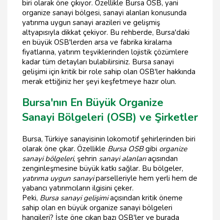
biri olarak öne çıkıyor. Özellikle Bursa OSB, yani
organize sanayi bölgesi, sanayi alanları konusunda
yatırıma uygun sanayi arazileri ve gelişmiş
altyapısıyla dikkat çekiyor. Bu rehberde, Bursa'daki
en büyük OSB'lerden arsa ve fabrika kiralama
fiyatlarına, yatırım teşviklerinden lojistik çözümlere
kadar tüm detayları bulabilirsiniz. Bursa sanayi
gelişimi için kritik bir role sahip olan OSB'ler hakkında
merak ettiğiniz her şeyi keşfetmeye hazır olun.
Bursa'nın En Büyük Organize
Sanayi Bölgeleri (OSB) ve Şirketler
Bursa, Türkiye sanayisinin lokomotif şehirlerinden biri
olarak öne çıkar. Özellikle
Bursa OSB
gibi
organize
sanayi bölgeleri
, şehrin
sanayi alanları
açısından
zenginleşmesine büyük katkı sağlar. Bu bölgeler,
yatırıma uygun sanayi
parselleriyle hem yerli hem de
yabancı yatırımcıların ilgisini çeker.
Peki,
Bursa sanayi gelişimi
açısından kritik öneme
sahip olan en büyük organize sanayi bölgeleri
hangileri? İşte öne çıkan bazı OSB'ler ve burada