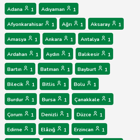
Adana
Adıyaman
1
1
Afyonkarahisar
Ağrı
Aksaray
1
1
1
Amasya
Ankara
Antalya
1
1
1
Ardahan
Aydın
Balıkesir
1
1
1
Bartın
Batman
Bayburt
1
1
1
Bilecik
Bitlis
Bolu
1
1
1
Burdur
Bursa
Çanakkale
1
1
1
Çorum
Denizli
Düzce
1
1
1
Edirne
Elâzığ
Erzincan
1
1
1