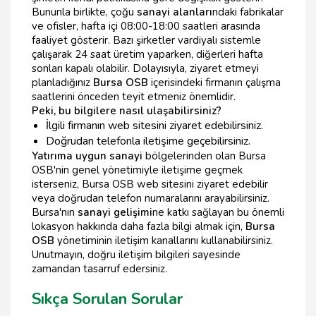
Bununla birlikte, çoğu
sanayi alanları
ndaki fabrikalar
ve ofisler, hafta içi 08:00-18:00 saatleri arasında
faaliyet gösterir. Bazı şirketler vardiyalı sistemle
çalışarak 24 saat üretim yaparken, diğerleri hafta
sonları kapalı olabilir. Dolayısıyla, ziyaret etmeyi
planladığınız
Bursa OSB
içerisindeki firmanın çalışma
saatlerini önceden teyit etmeniz önemlidir.
Peki, bu bilgilere nasıl ulaşabilirsiniz?
İlgili firmanın web sitesini ziyaret edebilirsiniz.
Doğrudan telefonla iletişime geçebilirsiniz.
Yatırıma uygun sanayi
bölgelerinden olan Bursa
OSB'nin genel yönetimiyle iletişime geçmek
isterseniz, Bursa OSB web sitesini ziyaret edebilir
veya doğrudan telefon numaralarını arayabilirsiniz.
Bursa'nın
sanayi gelişimi
ne katkı sağlayan bu önemli
lokasyon hakkında daha fazla bilgi almak için,
Bursa
OSB
yönetiminin iletişim kanallarını kullanabilirsiniz.
Unutmayın, doğru iletişim bilgileri sayesinde
zamandan tasarruf edersiniz.
Sıkça Sorulan Sorular