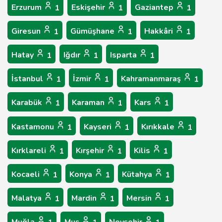
Erzurum
Eskişehir
Gaziantep
1
1
1
Giresun
Gümüşhane
Hakkâri
1
1
1
Hatay
Iğdır
Isparta
1
1
1
İstanbul
İzmir
Kahramanmaraş
1
1
1
Karabük
Karaman
Kars
1
1
1
Kastamonu
Kayseri
Kırıkkale
1
1
1
Kırklareli
Kırşehir
Kilis
1
1
1
Kocaeli
Konya
Kütahya
1
1
1
Malatya
Mardin
Mersin
1
1
1