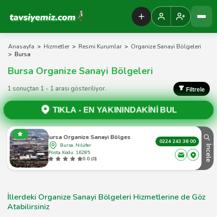
Tavsiyemiz Anasayfa
Anasayfa
>
Hizmetler
>
Resmi Kurumlar
>
Organize Sanayi Bölgeleri
>
Bursa
Bursa Organize Sanayi Bölgeleri
1 sonuçtan 1 - 1 arası gösteriliyor.
Filtrele
TIKLA -
EN YAKININDAKİNİ BUL
Bursa Organize Sanayi Bölgesi
0224 243 38 00
Bursa, Nilüfer
İncele
Posta Kodu: 16285
0.0 (0)
İllerdeki Organize Sanayi Bölgeleri Hizmetlerine de Göz
Atabilirsiniz