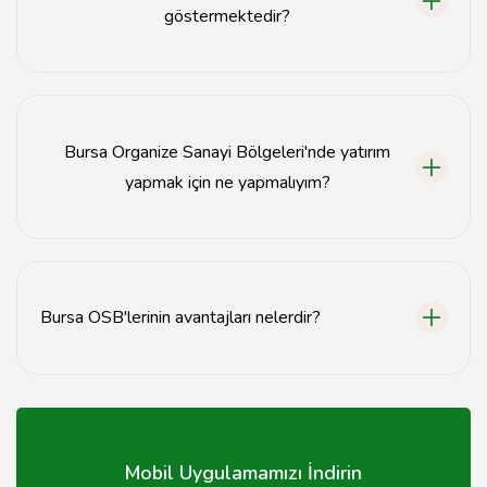
göstermektedir?
Bursa OSB'lerinde otomotiv, tekstil, gıda, makine ve
metal sektörleri gibi birçok farklı sektör faaliyet
göstermektedir.
Bursa Organize Sanayi Bölgeleri'nde yatırım
yapmak için ne yapmalıyım?
Yatırım yapmak için ilgili OSB'nin yönetimi ile iletişime
geçerek gerekli belgeleri ve süreçleri öğrenmelisiniz.
Bursa OSB'lerinin avantajları nelerdir?
Bursa OSB'leri, altyapı desteği, vergi avantajları ve
ulaşım kolaylığı gibi birçok avantaj sunmaktadır.
Mobil Uygulamamızı İndirin