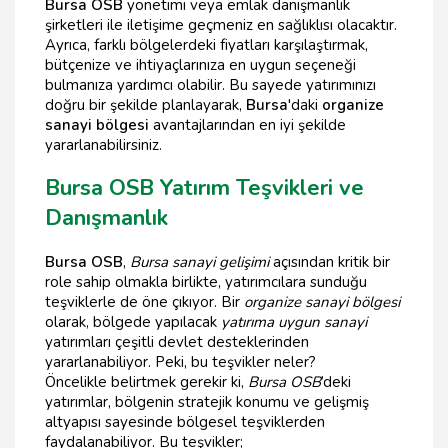
Bursa OSB
yönetimi veya emlak danışmanlık
şirketleri ile iletişime geçmeniz en sağlıklısı olacaktır.
Ayrıca, farklı bölgelerdeki fiyatları karşılaştırmak,
bütçenize ve ihtiyaçlarınıza en uygun seçeneği
bulmanıza yardımcı olabilir. Bu sayede yatırımınızı
doğru bir şekilde planlayarak,
Bursa
'daki
organize
sanayi bölgesi
avantajlarından en iyi şekilde
yararlanabilirsiniz.
Bursa OSB Yatırım Teşvikleri ve
Danışmanlık
Bursa OSB
,
Bursa sanayi gelişimi
açısından kritik bir
role sahip olmakla birlikte, yatırımcılara sunduğu
teşviklerle de öne çıkıyor. Bir
organize sanayi bölgesi
olarak, bölgede yapılacak
yatırıma uygun sanayi
yatırımları çeşitli devlet desteklerinden
yararlanabiliyor. Peki, bu teşvikler neler?
Öncelikle belirtmek gerekir ki,
Bursa OSB
’deki
yatırımlar, bölgenin stratejik konumu ve gelişmiş
altyapısı sayesinde bölgesel teşviklerden
faydalanabiliyor. Bu teşvikler;