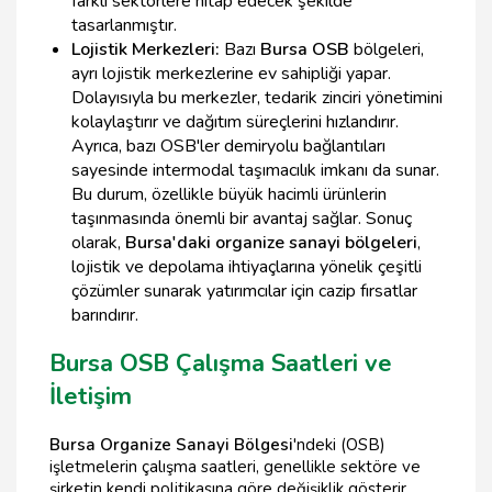
farklı sektörlere hitap edecek şekilde
tasarlanmıştır.
Lojistik Merkezleri:
Bazı
Bursa OSB
bölgeleri,
ayrı lojistik merkezlerine ev sahipliği yapar.
Dolayısıyla bu merkezler, tedarik zinciri yönetimini
kolaylaştırır ve dağıtım süreçlerini hızlandırır.
Ayrıca, bazı OSB'ler demiryolu bağlantıları
sayesinde intermodal taşımacılık imkanı da sunar.
Bu durum, özellikle büyük hacimli ürünlerin
taşınmasında önemli bir avantaj sağlar. Sonuç
olarak,
Bursa'daki organize sanayi bölgeleri
,
lojistik ve depolama ihtiyaçlarına yönelik çeşitli
çözümler sunarak yatırımcılar için cazip fırsatlar
barındırır.
Bursa OSB Çalışma Saatleri ve
İletişim
Bursa Organize Sanayi Bölgesi
'ndeki (OSB)
işletmelerin çalışma saatleri, genellikle sektöre ve
şirketin kendi politikasına göre değişiklik gösterir.