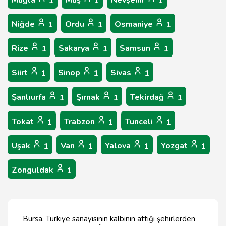
Muğla
Muş
Nevşehir
1
1
1
Niğde
Ordu
Osmaniye
1
1
1
Rize
Sakarya
Samsun
1
1
1
Siirt
Sinop
Sivas
1
1
1
Şanlıurfa
Şırnak
Tekirdağ
1
1
1
Tokat
Trabzon
Tunceli
1
1
1
Uşak
Van
Yalova
Yozgat
1
1
1
1
Zonguldak
1
Bursa, Türkiye sanayisinin kalbinin attığı şehirlerden