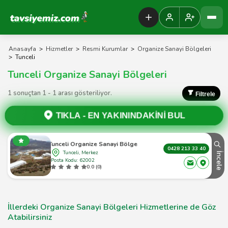
Tavsiyemiz Anasayfa
Anasayfa
>
Hizmetler
>
Resmi Kurumlar
>
Organize Sanayi Bölgeleri
>
Tunceli
Tunceli Organize Sanayi Bölgeleri
1 sonuçtan 1 - 1 arası gösteriliyor.
Filtrele
TIKLA -
EN YAKININDAKİNİ BUL
Tunceli Organize Sanayi Bölgesi
0428 213 33 40
Tunceli, Merkez
İncele
Posta Kodu: 62002
0.0 (0)
İllerdeki Organize Sanayi Bölgeleri Hizmetlerine de Göz
Atabilirsiniz