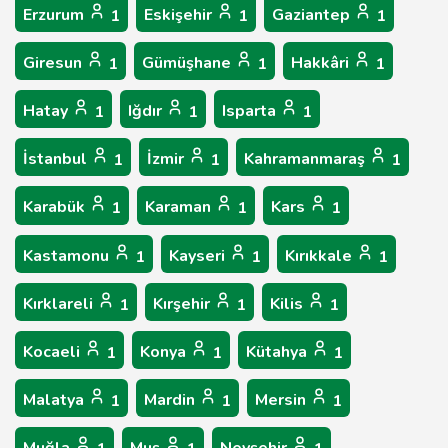
Erzurum
Eskişehir
Gaziantep
1
1
1
Giresun
Gümüşhane
Hakkâri
1
1
1
Hatay
Iğdır
Isparta
1
1
1
İstanbul
İzmir
Kahramanmaraş
1
1
1
Karabük
Karaman
Kars
1
1
1
Kastamonu
Kayseri
Kırıkkale
1
1
1
Kırklareli
Kırşehir
Kilis
1
1
1
Kocaeli
Konya
Kütahya
1
1
1
Malatya
Mardin
Mersin
1
1
1