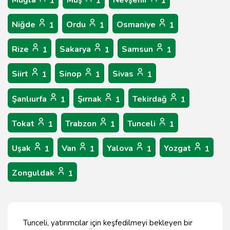
Muğla
Muş
Nevşehir
1
1
1
Niğde
Ordu
Osmaniye
1
1
1
Rize
Sakarya
Samsun
1
1
1
Siirt
Sinop
Sivas
1
1
1
Şanlıurfa
Şırnak
Tekirdağ
1
1
1
Tokat
Trabzon
Tunceli
1
1
1
Uşak
Van
Yalova
Yozgat
1
1
1
1
Zonguldak
1
Tunceli, yatırımcılar için keşfedilmeyi bekleyen bir