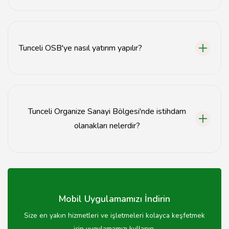
Tunceli OSB'de elektrik, su, yol ve iletişim altyapı
hizmetleri sunulmaktadır.
Tunceli OSB'ye nasıl yatırım yapılır?
Tunceli OSB'ye yatırım yapmak için ilgili resmi
kurumlarla iletişime geçmek gerekmektedir.
Tunceli Organize Sanayi Bölgesi'nde istihdam
olanakları nelerdir?
Tunceli OSB, çeşitli sektörlerde istihdam olanakları
sunarak yerel ekonomiye katkı sağlamaktadır.
Mobil Uygulamamızı İndirin
Size en yakın hizmetleri ve işletmeleri kolayca keşfetmek
için uygulamamızı kullanın.