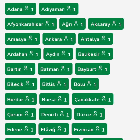
Adana
Adıyaman
1
1
Afyonkarahisar
Ağrı
Aksaray
1
1
1
Amasya
Ankara
Antalya
1
1
1
Ardahan
Aydın
Balıkesir
1
1
1
Bartın
Batman
Bayburt
1
1
1
Bilecik
Bitlis
Bolu
1
1
1
Burdur
Bursa
Çanakkale
1
1
1
Çorum
Denizli
Düzce
1
1
1
Edirne
Elâzığ
Erzincan
1
1
1