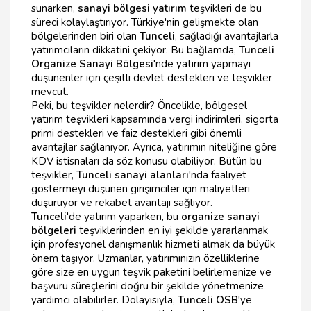
sunarken,
sanayi bölgesi yatırım
teşvikleri de bu
süreci kolaylaştırıyor. Türkiye'nin gelişmekte olan
bölgelerinden biri olan
Tunceli
, sağladığı avantajlarla
yatırımcıların dikkatini çekiyor. Bu bağlamda,
Tunceli
Organize Sanayi Bölgesi
'nde yatırım yapmayı
düşünenler için çeşitli devlet destekleri ve teşvikler
mevcut.
Peki, bu teşvikler nelerdir? Öncelikle, bölgesel
yatırım teşvikleri kapsamında vergi indirimleri, sigorta
primi destekleri ve faiz destekleri gibi önemli
avantajlar sağlanıyor. Ayrıca, yatırımın niteliğine göre
KDV istisnaları da söz konusu olabiliyor. Bütün bu
teşvikler,
Tunceli sanayi alanları
'nda faaliyet
göstermeyi düşünen girişimciler için maliyetleri
düşürüyor ve rekabet avantajı sağlıyor.
Tunceli
'de yatırım yaparken, bu
organize sanayi
bölgeleri
teşviklerinden en iyi şekilde yararlanmak
için profesyonel danışmanlık hizmeti almak da büyük
önem taşıyor. Uzmanlar, yatırımınızın özelliklerine
göre size en uygun teşvik paketini belirlemenize ve
başvuru süreçlerini doğru bir şekilde yönetmenize
yardımcı olabilirler. Dolayısıyla,
Tunceli OSB
'ye