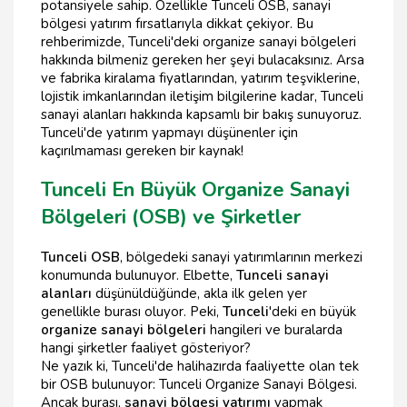
potansiyele sahip. Özellikle Tunceli OSB, sanayi
bölgesi yatırım fırsatlarıyla dikkat çekiyor. Bu
rehberimizde, Tunceli'deki organize sanayi bölgeleri
hakkında bilmeniz gereken her şeyi bulacaksınız. Arsa
ve fabrika kiralama fiyatlarından, yatırım teşviklerine,
lojistik imkanlarından iletişim bilgilerine kadar, Tunceli
sanayi alanları hakkında kapsamlı bir bakış sunuyoruz.
Tunceli'de yatırım yapmayı düşünenler için
kaçırılmaması gereken bir kaynak!
Tunceli En Büyük Organize Sanayi
Bölgeleri (OSB) ve Şirketler
Tunceli OSB
, bölgedeki sanayi yatırımlarının merkezi
konumunda bulunuyor. Elbette,
Tunceli sanayi
alanları
düşünüldüğünde, akla ilk gelen yer
genellikle burası oluyor. Peki,
Tunceli
'deki en büyük
organize sanayi bölgeleri
hangileri ve buralarda
hangi şirketler faaliyet gösteriyor?
Ne yazık ki, Tunceli'de halihazırda faaliyette olan tek
bir OSB bulunuyor: Tunceli Organize Sanayi Bölgesi.
Ancak burası,
sanayi bölgesi yatırımı
yapmak