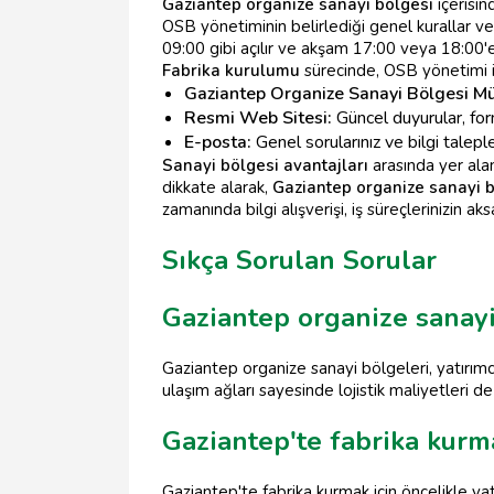
Gaziantep organize sanayi bölgesi
içerisin
OSB yönetiminin belirlediği genel kurallar ve 
09:00 gibi açılır ve akşam 17:00 veya 18:00'e 
Fabrika kurulumu
sürecinde, OSB yönetimi ile
Gaziantep Organize Sanayi Bölgesi M
Resmi Web Sitesi:
Güncel duyurular, forml
E-posta:
Genel sorularınız ve bilgi talepleri
Sanayi bölgesi avantajları
arasında yer alan 
dikkate alarak,
Gaziantep organize sanayi 
zamanında bilgi alışverişi, iş süreçlerinizin a
Sıkça Sorulan Sorular
Gaziantep organize sanayi 
Gaziantep organize sanayi bölgeleri, yatırımcı
ulaşım ağları sayesinde lojistik maliyetleri d
Gaziantep'te fabrika kurm
Gaziantep'te fabrika kurmak için öncelikle yatı