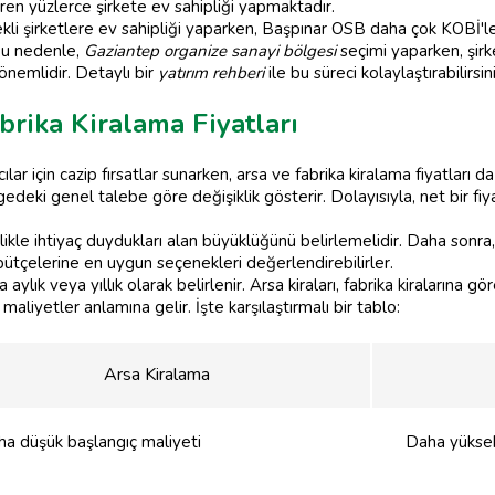
eren yüzlerce şirkete ev sahipliği yapmaktadır.
kli şirketlere ev sahipliği yaparken, Başpınar OSB daha çok KOBİ'l
 Bu nedenle,
Gaziantep organize sanayi bölgesi
seçimi yaparken, şirke
nemlidir. Detaylı bir
yatırım rehberi
ile bu süreci kolaylaştırabilirsini
rika Kiralama Fiyatları
mcılar için cazip fırsatlar sunarken, arsa ve fabrika kiralama fiyatları
deki genel talebe göre değişiklik gösterir. Dolayısıyla, net bir fiy
likle ihtiyaç duydukları alan büyüklüğünü belirlemelidir. Daha sonra
 bütçelerine en uygun seçenekleri değerlendirebilirler.
aylık veya yıllık olarak belirlenir. Arsa kiraları, fabrika kiralarına g
aliyetler anlamına gelir. İşte karşılaştırmalı bir tablo:
Arsa Kiralama
a düşük başlangıç maliyeti
Daha yüksek