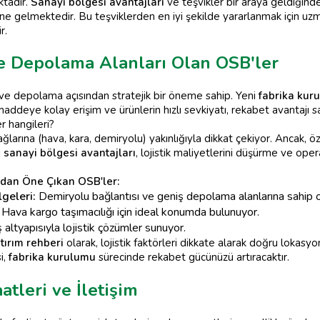
tadır.
Sanayi bölgesi avantajları
ve teşvikler bir araya geldiğind
aline gelmektedir. Bu teşviklerden en iyi şekilde yararlanmak için u
r.
 ve Depolama Alanları Olan OSB'ler
ik ve depolama açısından stratejik bir öneme sahip. Yeni
fabrika kur
deye kolay erişim ve ürünlerin hızlı sevkiyatı, rekabet avantajı sağ
r hangileri?
larına (hava, kara, demiryolu) yakınlığıyla dikkat çekiyor. Ancak, öz
i
sanayi bölgesi avantajları
, lojistik maliyetlerini düşürme ve oper
ından Öne Çıkan OSB'ler:
geleri:
Demiryolu bağlantısı ve geniş depolama alanlarına sahip olm
Hava kargo taşımacılığı için ideal konumda bulunuyor.
 altyapısıyla lojistik çözümler sunuyor.
tırım rehberi
olarak, lojistik faktörleri dikkate alarak doğru lokasyon
i,
fabrika kurulumu
sürecinde rekabet gücünüzü artıracaktır.
tleri ve İletişim