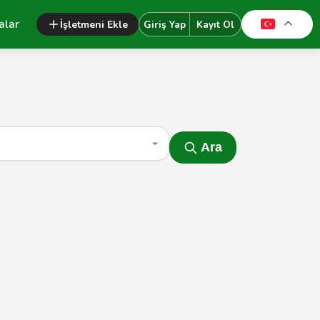
alar
İşletmeni Ekle
Giriş Yap
Kayıt Ol
Ara