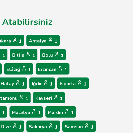
Atabilirsiniz
nkara
Antalya
1
1
Bitlis
Bolu
1
1
1
Elâzığ
Erzincan
1
1
Hatay
Iğdır
Isparta
1
1
1
stamonu
Kayseri
1
1
Malatya
Mardin
1
1
1
Rize
Sakarya
Samsun
1
1
1