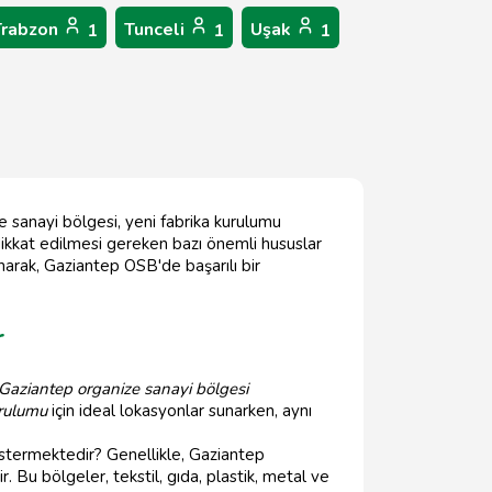
Trabzon
Tunceli
Uşak
1
1
1
e sanayi bölgesi, yeni fabrika kurulumu
 dikkat edilmesi gereken bazı önemli hususlar
unarak, Gaziantep OSB'de başarılı bir
r
Gaziantep organize sanayi bölgesi
urulumu
için ideal lokasyonlar sunarken, aynı
göstermektedir? Genellikle, Gaziantep
 Bu bölgeler, tekstil, gıda, plastik, metal ve