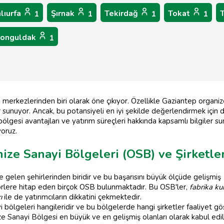
lıurfa
Şırnak
Tekirdağ
Tokat
1
1
1
1
onguldak
1
merkezlerinden biri olarak öne çıkıyor. Özellikle Gaziantep organiz
lar sunuyor. Ancak, bu potansiyeli en iyi şekilde değerlendirmek için
bölgesi avantajları ve yatırım süreçleri hakkında kapsamlı bilgiler s
oruz.
ze Sanayi Bölgeleri (OSB) ve Şirketle
 gelen şehirlerinden biridir ve bu başarısını büyük ölçüde gelişmiş
törlere hitap eden birçok OSB bulunmaktadır. Bu OSB'ler,
fabrika k
ı
ile de yatırımcıların dikkatini çekmektedir.
i bölgeleri hangileridir ve bu bölgelerde hangi şirketler faaliyet 
Sanayi Bölgesi en büyük ve en gelişmiş olanları olarak kabul edilir.