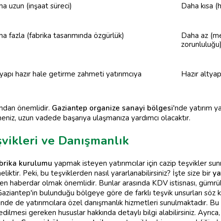
a uzun (inşaat süreci)
Daha kısa (
a fazla (fabrika tasarımında özgürlük)
Daha az (m
zorunluluğu
yapı hazır hale getirme zahmeti yatırımcıya
Hazır altyap
ından önemlidir.
Gaziantep organize sanayi bölgesi
'nde yatırım y
meniz, uzun vadede başarıya ulaşmanıza yardımcı olacaktır.
vikleri ve Danışmanlık
brika kurulumu
yapmak isteyen yatırımcılar için cazip teşvikler sun
ir. Peki, bu teşviklerden nasıl yararlanabilirsiniz? İşte size bir
ya
den haberdar olmak önemlidir. Bunlar arasında KDV istisnası, gümrük 
Gaziantep'in bulunduğu bölgeye göre de farklı teşvik unsurları söz k
de de yatırımcılara özel danışmanlık hizmetleri sunulmaktadır. Bu 
dilmesi gereken hususlar hakkında detaylı bilgi alabilirsiniz. Ayrıca,