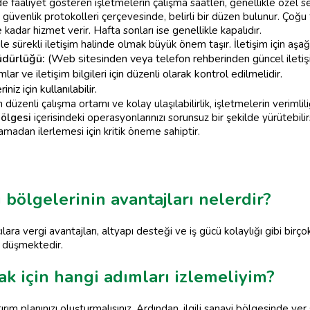
de faaliyet gösteren işletmelerin çalışma saatleri, genellikle özel s
güvenlik protokolleri çerçevesinde, belirli bir düzen bulunur. Çoğu 
kadar hizmet verir. Hafta sonları ise genellikle kapalıdır.
 sürekli iletişim halinde olmak büyük önem taşır. İletişim için aşağıdak
üdürlüğü:
(Web sitesinden veya telefon rehberinden güncel iletişim b
ar ve iletişim bilgileri için düzenli olarak kontrol edilmelidir.
niz için kullanılabilir.
düzenli çalışma ortamı ve kolay ulaşılabilirlik, işletmelerin verimliliği
bölgesi
içerisindeki operasyonlarınızı sorunsuz bir şekilde yürütebili
ksamadan ilerlemesi için kritik öneme sahiptir.
bölgelerinin avantajları nelerdir?
lara vergi avantajları, altyapı desteği ve iş gücü kolaylığı gibi bir
e düşmektedir.
ak için hangi adımları izlemeliyim?
rım planınızı oluşturmalısınız. Ardından, ilgili sanayi bölgesinde yer 