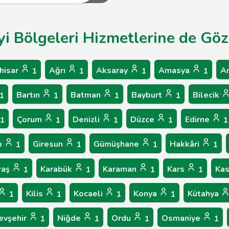
yi Bölgeleri Hizmetlerine de Göz 
hisar
Ağrı
Aksaray
Amasya
A
1
1
1
1
Bartın
Batman
Bayburt
Bilecik
1
1
1
1
Çorum
Denizli
Düzce
Edirne
1
1
1
1
1
p
Giresun
Gümüşhane
Hakkâri
1
1
1
1
raş
Karabük
Karaman
Kars
Ka
1
1
1
1
Kilis
Kocaeli
Konya
Kütahya
1
1
1
1
evşehir
Niğde
Ordu
Osmaniye
1
1
1
1