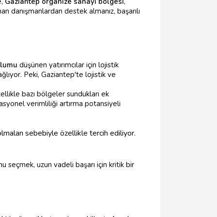
e,
Gaziantep organize sanayi bölgesi
,
zman danışmanlardan destek almanız, başarılı
ulumu
düşünen yatırımcılar için lojistik
lıyor. Peki, Gaziantep'te lojistik ve
ellikle bazı bölgeler sundukları ek
asyonel verimliliği artırma potansiyeli
aları sebebiyle özellikle tercih ediliyor.
u seçmek, uzun vadeli başarı için kritik bir