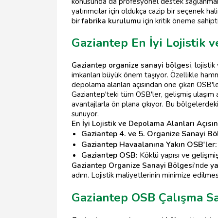
konusunda da profesyonel destek sağlanmak
yatırımcılar için oldukça cazip bir seçenek h
bir
fabrika kurulumu
için kritik öneme sahipti
Gaziantep En İyi Lojistik
Gaziantep organize sanayi bölgesi
, lojist
imkanları büyük önem taşıyor. Özellikle hammad
depolama alanları açısından öne çıkan OSB'le
Gaziantep'teki tüm OSB'ler, gelişmiş ulaşım ağ
avantajlarla ön plana çıkıyor. Bu bölgelerdek
sunuyor.
En İyi Lojistik ve Depolama Alanları Açıs
Gaziantep 4. ve 5. Organize Sanayi Böl
Gaziantep Havaalanına Yakın OSB'ler:
Gaziantep OSB:
Köklü yapısı ve gelişmiş
Gaziantep Organize Sanayi Bölgesi
'nde
ya
adım. Lojistik maliyetlerinin minimize edilmes
Gaziantep OSB Çalışma Saa