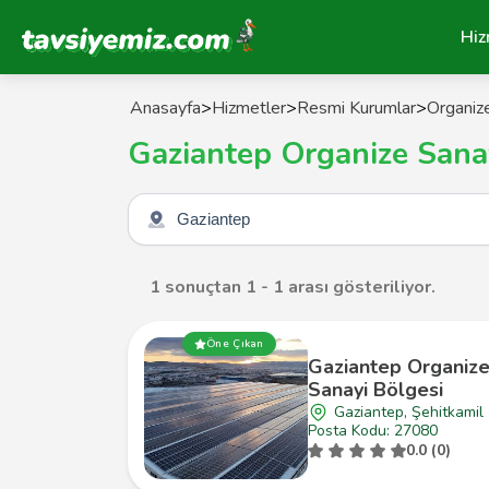
Tavsiyemiz Anasayfa
Hiz
Anasayfa
>
Hizmetler
>
Resmi Kurumlar
>
Organize
Gaziantep Organize Sanay
Şehir seçin
1 sonuçtan 1 - 1 arası gösteriliyor.
Öne Çıkan
Gaziantep Organiz
Sanayi Bölgesi
Gaziantep, Şehitkamil
Posta Kodu: 27080
0.0 (0)