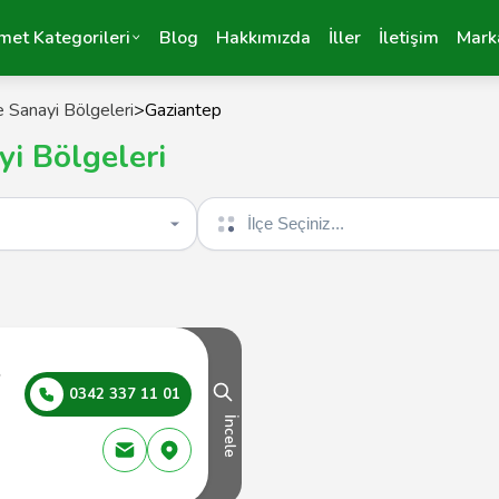
met Kategorileri
Blog
Hakkımızda
İller
İletişim
Mark
 Sanayi Bölgeleri
>
Gaziantep
i Bölgeleri
İlçe seçin
e
0342 337 11 01
İncele