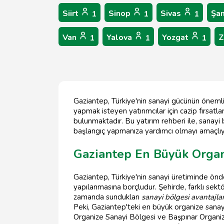
Siirt
Sinop
Sivas
Şan
1
1
1
Van
Yalova
Yozgat
Z
1
1
1
Gaziantep, Türkiye'nin sanayi gücünün önemli 
yapmak isteyen yatırımcılar için cazip fırsat
bulunmaktadır. Bu yatırım rehberi ile, sanayi 
başlangıç yapmanıza yardımcı olmayı amaçlıy
Gaziantep En Büyük Organi
Gaziantep, Türkiye'nin sanayi üretiminde önde
yapılanmasına borçludur. Şehirde, farklı sek
zamanda sundukları
sanayi bölgesi avantajlar
Peki, Gaziantep'teki en büyük organize sanay
Organize Sanayi Bölgesi ve Başpınar Organize 