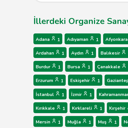
İllerdeki Organize Sana
Adana
Adıyaman
Afyonkara
1
1
Ardahan
Aydın
Balıkesir
1
1
Burdur
Bursa
Çanakkale
1
1
Erzurum
Eskişehir
Gaziante
1
1
İstanbul
İzmir
Kahramanma
1
1
Kırıkkale
Kırklareli
Kırşehir
1
1
Mersin
Muğla
Muş
N
1
1
1