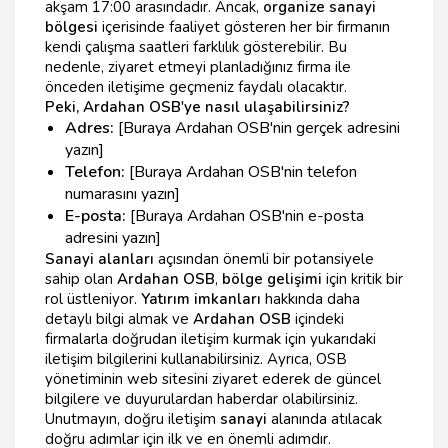
akşam 17:00 arasındadır. Ancak,
organize sanayi
bölgesi
içerisinde faaliyet gösteren her bir firmanın
kendi çalışma saatleri farklılık gösterebilir. Bu
nedenle, ziyaret etmeyi planladığınız firma ile
önceden iletişime geçmeniz faydalı olacaktır.
Peki, Ardahan OSB'ye nasıl ulaşabilirsiniz?
Adres:
[Buraya Ardahan OSB'nin gerçek adresini
yazın]
Telefon:
[Buraya Ardahan OSB'nin telefon
numarasını yazın]
E-posta:
[Buraya Ardahan OSB'nin e-posta
adresini yazın]
Sanayi alanları
açısından önemli bir potansiyele
sahip olan
Ardahan OSB
,
bölge gelişimi
için kritik bir
rol üstleniyor.
Yatırım imkanları
hakkında daha
detaylı bilgi almak ve
Ardahan OSB
içindeki
firmalarla doğrudan iletişim kurmak için yukarıdaki
iletişim bilgilerini kullanabilirsiniz. Ayrıca, OSB
yönetiminin web sitesini ziyaret ederek de güncel
bilgilere ve duyurulardan haberdar olabilirsiniz.
Unutmayın, doğru iletişim
sanayi
alanında atılacak
doğru adımlar için ilk ve en önemli adımdır.