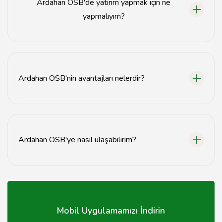
Ardahan OSB'de yatırım yapmak için ne
yapmalıyım?
Yatırım yapmak için öncelikle bölge müdürlüğü ile
iletişime geçerek gerekli belgeleri temin etmelisiniz.
Ardahan OSB'nin avantajları nelerdir?
Ardahan OSB, teşvikler, altyapı desteği ve stratejik
konum gibi avantajlar sunmaktadır.
Ardahan OSB'ye nasıl ulaşabilirim?
Ardahan OSB'ye kara yolu ile ulaşım sağlanmaktadır,
şehir merkezine yakın bir konumdadır.
Mobil Uygulamamızı İndirin