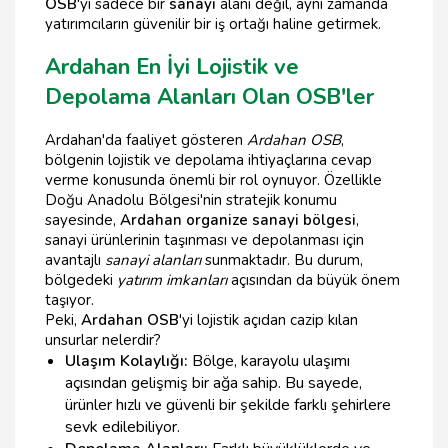
OSB
'yi sadece bir
sanayi
alanı değil, aynı zamanda
yatırımcıların güvenilir bir iş ortağı haline getirmek.
Ardahan En İyi Lojistik ve
Depolama Alanları Olan OSB'ler
Ardahan'da faaliyet gösteren
Ardahan OSB
,
bölgenin lojistik ve depolama ihtiyaçlarına cevap
verme konusunda önemli bir rol oynuyor. Özellikle
Doğu Anadolu Bölgesi'nin stratejik konumu
sayesinde,
Ardahan organize sanayi bölgesi
,
sanayi ürünlerinin taşınması ve depolanması için
avantajlı
sanayi alanları
sunmaktadır. Bu durum,
bölgedeki
yatırım imkanları
açısından da büyük önem
taşıyor.
Peki,
Ardahan OSB
'yi lojistik açıdan cazip kılan
unsurlar nelerdir?
Ulaşım Kolaylığı:
Bölge, karayolu ulaşımı
açısından gelişmiş bir ağa sahip. Bu sayede,
ürünler hızlı ve güvenli bir şekilde farklı şehirlere
sevk edilebiliyor.