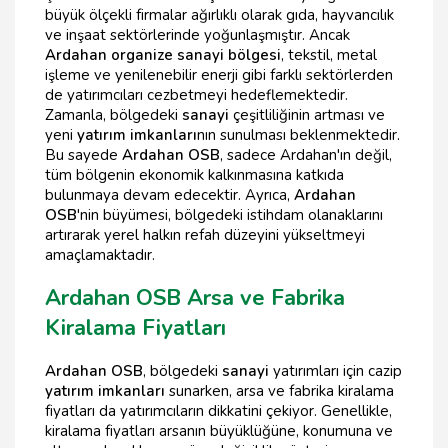
büyük ölçekli firmalar ağırlıklı olarak gıda, hayvancılık
ve inşaat sektörlerinde yoğunlaşmıştır. Ancak
Ardahan organize sanayi bölgesi
, tekstil, metal
işleme ve yenilenebilir enerji gibi farklı sektörlerden
de yatırımcıları cezbetmeyi hedeflemektedir.
Zamanla, bölgedeki
sanayi
çeşitliliğinin artması ve
yeni
yatırım imkanları
nın sunulması beklenmektedir.
Bu sayede
Ardahan OSB
, sadece Ardahan'ın değil,
tüm bölgenin ekonomik kalkınmasına katkıda
bulunmaya devam edecektir. Ayrıca,
Ardahan
OSB
'nin büyümesi, bölgedeki istihdam olanaklarını
artırarak yerel halkın refah düzeyini yükseltmeyi
amaçlamaktadır.
Ardahan OSB Arsa ve Fabrika
Kiralama Fiyatları
Ardahan OSB
, bölgedeki
sanayi
yatırımları için cazip
yatırım imkanları
sunarken, arsa ve fabrika kiralama
fiyatları da yatırımcıların dikkatini çekiyor. Genellikle,
kiralama fiyatları arsanın büyüklüğüne, konumuna ve