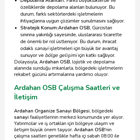
Depolama Alanları:
Farklı büyüklüklerde ve
özelliklerde depolama alanları bulunuyor. Bu
durum, farklı sektörlerdeki işletmelerin
ihtiyaçlarına uygun çözümler sunulmasını sağlıyor.
Stratejik Konum:
Ardahan OSB
, Gürcistan
sınırına yakınlığı sayesinde, uluslararası ticarette
de önemli bir rol üstleniyor. Bu durum, ihracat
odaklı
sanayi
işletmeleri için büyük bir avantaj
sunuyor ve
bölge gelişimi
için katkı sağlıyor.
Dolayısıyla,
Ardahan OSB
, lojistik ve depolama
alanında sunduğu imkanlarla, bölgedeki işletmelerin
rekabet gücünü artırmalarına yardımcı oluyor.
Ardahan OSB Çalışma Saatleri ve
İletişim
Ardahan Organize Sanayi Bölgesi
, bölgedeki
sanayi
faaliyetlerinin merkezi konumunda yer alıyor.
Yatırımcılar ve iş ortakları için bölgeye ulaşım ve
iletişim büyük önem taşıyor.
Ardahan OSB
'nin
çalışma saatleri genellikle hafta içi sabah 08:00 ile