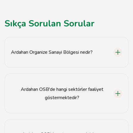
Sıkça Sorulan Sorular
Ardahan Organize Sanayi Bölgesi nedir?
Ardahan Organize Sanayi Bölgesi, sanayi yatırımları için
oluşturulmuş özel bir alandır.
Ardahan OSB'de hangi sektörler faaliyet
göstermektedir?
Ardahan OSB'de gıda, tekstil, metal ve inşaat gibi
çeşitli sektörler faaliyet göstermektedir.