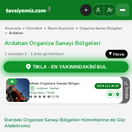
Tavsiyemiz Anasayfa
Anasayfa
>
Hizmetler
>
Resmi Kurumlar
>
Organize Sanayi Bölgeleri
>
Ardahan
Ardahan Organize Sanayi Bölgeleri
1 sonuçtan 1 - 1 arası gösteriliyor.
Filtrele
TIKLA -
EN YAKININDAKİNİ BUL
Ardahan Organize Sanayi Bölgesi
0478 211 45 87
Ardahan, Merkez
İncele
Posta Kodu: 75100
0.0 (0)
İllerdeki Organize Sanayi Bölgeleri Hizmetlerine de Göz
Atabilirsiniz