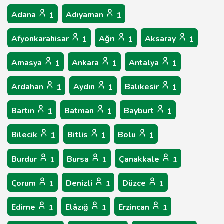
Adana
Adıyaman
1
1
Afyonkarahisar
Ağrı
Aksaray
1
1
1
Amasya
Ankara
Antalya
1
1
1
Ardahan
Aydın
Balıkesir
1
1
1
Bartın
Batman
Bayburt
1
1
1
Bilecik
Bitlis
Bolu
1
1
1
Burdur
Bursa
Çanakkale
1
1
1
Çorum
Denizli
Düzce
1
1
1
Edirne
Elâzığ
Erzincan
1
1
1