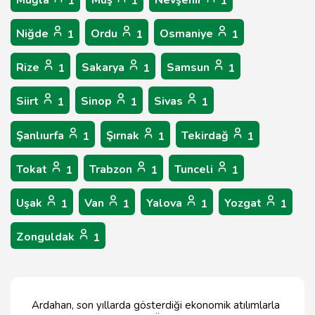
Muğla
Muş
Nevşehir
1
1
1
Niğde
Ordu
Osmaniye
1
1
1
Rize
Sakarya
Samsun
1
1
1
Siirt
Sinop
Sivas
1
1
1
Şanlıurfa
Şırnak
Tekirdağ
1
1
1
Tokat
Trabzon
Tunceli
1
1
1
Uşak
Van
Yalova
Yozgat
1
1
1
1
Zonguldak
1
Ardahan, son yıllarda gösterdiği ekonomik atılımlarla