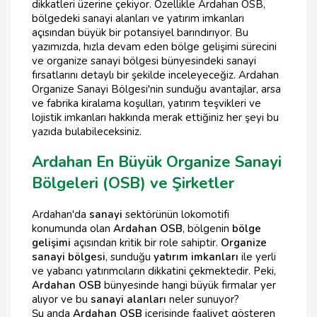
dikkatleri üzerine çekiyor. Özellikle Ardahan OSB,
bölgedeki sanayi alanları ve yatırım imkanları
açısından büyük bir potansiyel barındırıyor. Bu
yazımızda, hızla devam eden bölge gelişimi sürecini
ve organize sanayi bölgesi bünyesindeki sanayi
fırsatlarını detaylı bir şekilde inceleyeceğiz. Ardahan
Organize Sanayi Bölgesi'nin sunduğu avantajlar, arsa
ve fabrika kiralama koşulları, yatırım teşvikleri ve
lojistik imkanları hakkında merak ettiğiniz her şeyi bu
yazıda bulabileceksiniz.
Ardahan En Büyük Organize Sanayi
Bölgeleri (OSB) ve Şirketler
Ardahan'da
sanayi
sektörünün lokomotifi
konumunda olan
Ardahan OSB
, bölgenin
bölge
gelişimi
açısından kritik bir role sahiptir.
Organize
sanayi bölgesi
, sunduğu
yatırım imkanları
ile yerli
ve yabancı yatırımcıların dikkatini çekmektedir. Peki,
Ardahan OSB
bünyesinde hangi büyük firmalar yer
alıyor ve bu
sanayi alanları
neler sunuyor?
Şu anda
Ardahan OSB
içerisinde faaliyet gösteren