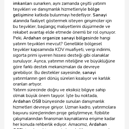
imkanları
sunarken, aynı zamanda çeşitli yatırım
teşvikleri ve danışmanlık hizmetleriyle
bölge
gelişimi
ne katkıda bulunmayı hedefliyor.
Sanayi
alanında faaliyet göstermek isteyen girişimciler için
bu teşvikler, başlangıç maliyetlerini düşürmede ve
rekabet avantajı elde etmede önemli bir rol oynuyor.
Peki,
Ardahan organize sanayi bölgesi
nde hangi
yatırım teşvikleri mevcut? Genellikle bölgesel
teşvikler kapsamında KDV muafiyeti, vergi indirimi,
sigorta primi işveren hissesi desteği gibi olanaklar
sunuluyor. Ayrıca, yatırımın niteliğine ve büyüklüğüne
göre farklı destek mekanizmaları da devreye
girebiliyor. Bu destekler sayesinde,
sanayi
yatırımlarının geri dönüş süreleri kısalıyor ve karlılık
oranları artıyor.
Yatırım sürecinde doğru ve eksiksiz bilgiye sahip
olmak büyük önem taşıyor. İşte bu noktada,
Ardahan OSB
bünyesinde sunulan danışmanlık
hizmetleri devreye giriyor. Uzman kadro, yatırımcılara
başvuru süreçlerinden proje geliştirmeye, fizibilite
çalışmalarından finansman kaynaklarına erişime kadar
her konuda rehberlik ediyor. Amacımız,
Ardahan