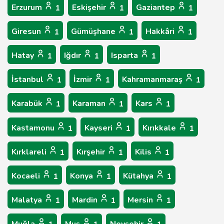
Erzurum
Eskişehir
Gaziantep
1
1
1
Giresun
Gümüşhane
Hakkâri
1
1
1
Hatay
Iğdır
Isparta
1
1
1
İstanbul
İzmir
Kahramanmaraş
1
1
1
Karabük
Karaman
Kars
1
1
1
Kastamonu
Kayseri
Kırıkkale
1
1
1
Kırklareli
Kırşehir
Kilis
1
1
1
Kocaeli
Konya
Kütahya
1
1
1
Malatya
Mardin
Mersin
1
1
1