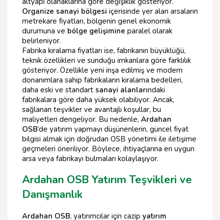
altyapı olanaklarına göre değişiklik gösteriyor.
Organize sanayi bölgesi
içerisinde yer alan arsaların
metrekare fiyatları, bölgenin genel ekonomik
durumuna ve
bölge gelişimine
paralel olarak
belirleniyor.
Fabrika kiralama fiyatları ise, fabrikanın büyüklüğü,
teknik özellikleri ve sunduğu imkanlara göre farklılık
gösteriyor. Özellikle yeni inşa edilmiş ve modern
donanımlara sahip fabrikaların kiralama bedelleri,
daha eski ve standart
sanayi alanları
ndaki
fabrikalara göre daha yüksek olabiliyor. Ancak,
sağlanan teşvikler ve avantajlı koşullar, bu
maliyetleri dengeliyor. Bu nedenle,
Ardahan
OSB
’de yatırım yapmayı düşünenlerin, güncel fiyat
bilgisi almak için doğrudan OSB yönetimi ile iletişime
geçmeleri öneriliyor. Böylece, ihtiyaçlarına en uygun
arsa veya fabrikayı bulmaları kolaylaşıyor.
Ardahan OSB Yatırım Teşvikleri ve
Danışmanlık
Ardahan OSB
, yatırımcılar için cazip
yatırım