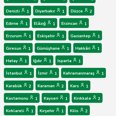
Denizli
Diyarbakır
Düzce
1
1
2
Edirne
Elâzığ
Erzincan
1
1
1
Erzurum
Eskişehir
Gaziantep
1
1
1
Giresun
Gümüşhane
Hakkâri
1
1
1
Hatay
Iğdır
Isparta
1
1
1
İstanbul
İzmir
Kahramanmaraş
1
1
1
Karabük
Karaman
Kars
2
2
1
Kastamonu
Kayseri
Kırıkkale
1
1
2
Kırklareli
Kırşehir
Kilis
1
1
2