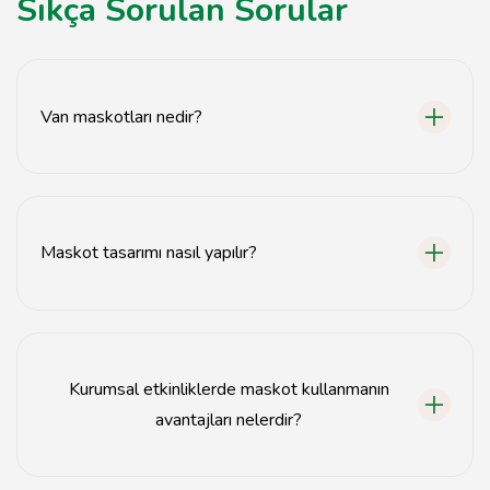
Sıkça Sorulan Sorular
Van maskotları nedir?
Van maskotları, markaların tanıtımını yapmak için
kullanılan özel tasarlanmış karakterlerdir.
Maskot tasarımı nasıl yapılır?
Maskot tasarımı, markanın kimliğine uygun olarak
profesyonel tasarımcılar tarafından gerçekleştirilir.
Kurumsal etkinliklerde maskot kullanmanın
avantajları nelerdir?