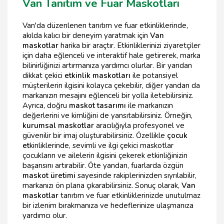
Van Tanıtım ve Fuar Maskotları
Van'da düzenlenen tanıtım ve fuar etkinliklerinde,
akılda kalıcı bir deneyim yaratmak için
Van
maskotlar
harika bir araçtır. Etkinliklerinizi ziyaretçiler
için daha eğlenceli ve interaktif hale getirerek, marka
bilinirliğinizi artırmanıza yardımcı olurlar. Bir yandan
dikkat çekici
etkinlik maskotları
ile potansiyel
müşterilerin ilgisini kolayca çekebilir, diğer yandan da
markanızın mesajını eğlenceli bir yolla iletebilirsiniz.
Ayrıca, doğru
maskot tasarımı
ile markanızın
değerlerini ve kimliğini de yansıtabilirsiniz. Örneğin,
kurumsal maskotlar
aracılığıyla profesyonel ve
güvenilir bir imaj oluşturabilirsiniz. Özellikle
çocuk
et
kinliklerinde, sevimli ve ilgi çekici maskotlar
çocukların ve ailelerin ilgisini çekerek etkinliğinizin
başarısını artırabilir. Öte yandan, fuarlarda özgün
maskot üretimi
sayesinde rakiplerinizden sıyrılabilir,
markanızı ön plana çıkarabilirsiniz. Sonuç olarak,
Van
maskotlar
tanıtım ve fuar etkinliklerinizde unutulmaz
bir izlenim bırakmanıza ve hedeflerinize ulaşmanıza
yardımcı olur.