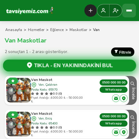
Tavsiyemiz Anasayfa
Anasayfa
>
Hizmetler
>
Eğlence
>
Maskotlar
>
Van
Van Maskotlar
2 sonuçtan 1 - 2 arası gösteriliyor.
Filtrele
TIKLA -
EN YAKININDAKİNİ BUL
Van Maskot
0500 000 00 00
Van, Çaldıran
Posta Kodu: 65970
İncele
Whatsapp
0.0 (0)
Fiyat Aralığı: 4.000,00 ₺ - 50.000,00
₺
Van Maskot
0500 000 00 00
Van, Erciş
Posta Kodu: 65400
İncele
Whatsapp
0.0 (0)
Fiyat Aralığı: 4.000,00 ₺ - 50.000,00
₺