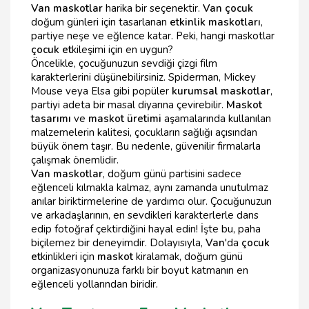
Van maskotlar
harika bir seçenektir.
Van çocuk
doğum günleri için tasarlanan
etkinlik maskotları
,
partiye neşe ve eğlence katar. Peki, hangi maskotlar
çocuk et
kileşimi için en uygun?
Öncelikle, çocuğunuzun sevdiği çizgi film
karakterlerini düşünebilirsiniz. Spiderman, Mickey
Mouse veya Elsa gibi popüler
kurumsal maskotlar
,
partiyi adeta bir masal diyarına çevirebilir.
Maskot
tasarımı
ve
maskot üretimi
aşamalarında kullanılan
malzemelerin kalitesi, çocukların sağlığı açısından
büyük önem taşır. Bu nedenle, güvenilir firmalarla
çalışmak önemlidir.
Van maskotlar
, doğum günü partisini sadece
eğlenceli kılmakla kalmaz, aynı zamanda unutulmaz
anılar biriktirmelerine de yardımcı olur. Çocuğunuzun
ve arkadaşlarının, en sevdikleri karakterlerle dans
edip fotoğraf çektirdiğini hayal edin! İşte bu, paha
biçilemez bir deneyimdir. Dolayısıyla,
Van
'da
çocuk
et
kinlikleri için
maskot
kiralamak, doğum günü
organizasyonunuza farklı bir boyut katmanın en
eğlenceli yollarından biridir.