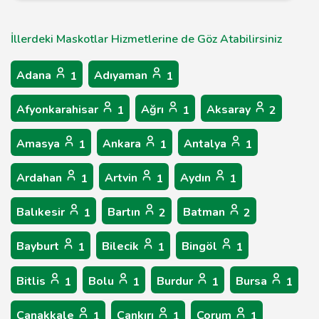
İllerdeki Maskotlar Hizmetlerine de Göz Atabilirsiniz
Adana
Adıyaman
1
1
Afyonkarahisar
Ağrı
Aksaray
1
1
2
Amasya
Ankara
Antalya
1
1
1
Ardahan
Artvin
Aydın
1
1
1
Balıkesir
Bartın
Batman
1
2
2
Bayburt
Bilecik
Bingöl
1
1
1
Bitlis
Bolu
Burdur
Bursa
1
1
1
1
Çanakkale
Çankırı
Çorum
1
1
1