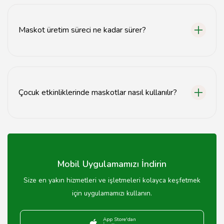
Maskotlar, etkinliklerde dikkat çekici bir unsur olarak
katılımcıların ilgisini çeker ve marka bilinirliğini artırır.
Maskot üretim süreci ne kadar sürer?
Maskot üretim süreci, tasarım aşamasından itibaren
genellikle 2-4 hafta sürmektedir.
Çocuk etkinliklerinde maskotlar nasıl kullanılır?
Çocuk etkinliklerinde maskotlar, oyunlar, gösteriler ve
fotoğraf çekimleri için kullanılabilir.
Mobil Uygulamamızı İndirin
Size en yakın hizmetleri ve işletmeleri kolayca keşfetmek
için uygulamamızı kullanın.
App Store'dan