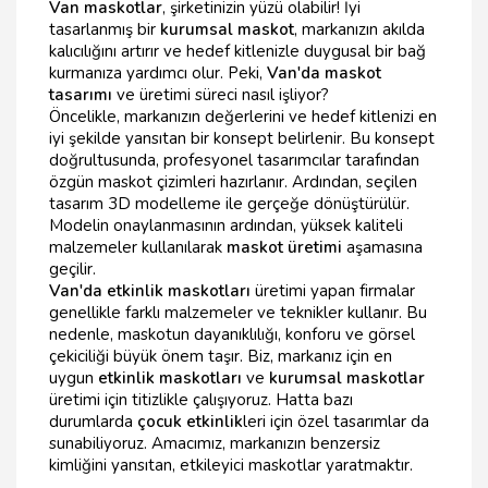
Van maskotlar
, şirketinizin yüzü olabilir! İyi
tasarlanmış bir
kurumsal maskot
, markanızın akılda
kalıcılığını artırır ve hedef kitlenizle duygusal bir bağ
kurmanıza yardımcı olur. Peki,
Van'da maskot
tasarımı
ve üretimi süreci nasıl işliyor?
Öncelikle, markanızın değerlerini ve hedef kitlenizi en
iyi şekilde yansıtan bir konsept belirlenir. Bu konsept
doğrultusunda, profesyonel tasarımcılar tarafından
özgün maskot çizimleri hazırlanır. Ardından, seçilen
tasarım 3D modelleme ile gerçeğe dönüştürülür.
Modelin onaylanmasının ardından, yüksek kaliteli
malzemeler kullanılarak
maskot üretimi
aşamasına
geçilir.
Van'da etkinlik maskotları
üretimi yapan firmalar
genellikle farklı malzemeler ve teknikler kullanır. Bu
nedenle, maskotun dayanıklılığı, konforu ve görsel
çekiciliği büyük önem taşır. Biz, markanız için en
uygun
etkinlik maskotları
ve
kurumsal maskotlar
üretimi için titizlikle çalışıyoruz. Hatta bazı
durumlarda
çocuk etkinlik
leri için özel tasarımlar da
sunabiliyoruz. Amacımız, markanızın benzersiz
kimliğini yansıtan, etkileyici maskotlar yaratmaktır.