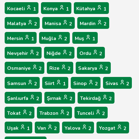
Kocaeli
Konya
Kütahya
1
1
1
Malatya
Manisa
Mardin
2
2
2
Mersin
Muğla
Muş
1
2
1
Nevşehir
Niğde
Ordu
2
2
2
Osmaniye
Rize
Sakarya
2
2
2
Samsun
Siirt
Sinop
Sivas
2
1
2
2
Şanlıurfa
Şırnak
Tekirdağ
2
2
2
Tokat
Trabzon
Tunceli
2
2
2
Uşak
Van
Yalova
Yozgat
1
2
2
2