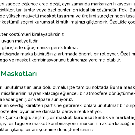
i sadece eğlence aracı değil, aynı zamanda markanızın hikayesini a
inlikler, tanıtımlar veya özel günler için ideal bir çözümdür. Peki,
Bu
ede yüksek maliyetli
maskot tasarımı
ve üretimi süreçlerinden tasar
r kostümü seçimi
kurumsal kimlik
imajınızı güçlendirir. Özellikle ço
akter kostümleri kiralayabilirsiniz.
uygun maliyetlidir.
gibi işlerle uğraşmanıza gerek kalmaz.
ıldığında marka bilinirliğinizi artırmada önemli bir rol oynar.
Özel m
logo ve
maskot kombinasyonunu bulmanıza yardımcı olabilir.
Maskotları
i, unutulmaz anılarla dolu olmalı. İşte tam bu noktada
Bursa mask
 ve misafirlerinin hayran kalacağı eğlenceli bir atmosfere dönüştür
ra kadar geniş bir yelpaze sunuyoruz.
en sevdiği karakteri partisine getirerek, onlara unutulmaz bir sürpri
österiler, oyunlar ve danslarla partiye renk katıyor.
? Çünkü doğru seçilmiş bir
maskot
,
kurumsal kimlik
ve
markala
 iyi bir
logo ve
maskot kombinasyonu, markanızın akılda kalıcılığını a
tan çıkarıp, bir anı şölenine dönüştürebilirsiniz.