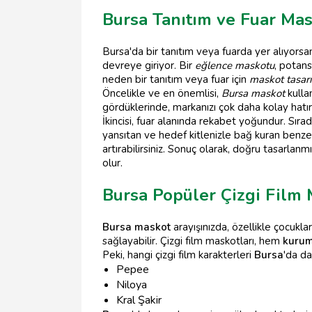
Bursa Tanıtım ve Fuar Mas
Bursa'da bir tanıtım veya fuarda yer alıyorsa
devreye giriyor. Bir
eğlence maskotu
, potans
neden bir tanıtım veya fuar için
maskot tasar
Öncelikle ve en önemlisi,
Bursa maskot
kullan
gördüklerinde, markanızı çok daha kolay hatır
İkincisi, fuar alanında rekabet yoğundur. Sırada
yansıtan ve hedef kitlenizle bağ kuran benzersi
artırabilirsiniz. Sonuç olarak, doğru tasarlanm
olur.
Bursa Popüler Çizgi Film 
Bursa maskot
arayışınızda, özellikle çocuklar
sağlayabilir. Çizgi film maskotları, hem
kurum
Peki, hangi çizgi film karakterleri
Bursa
'da da
Pepee
Niloya
Kral Şakir