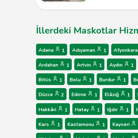
İllerdeki Maskotlar Hiz
Adana
Adıyaman
Afyonkara
1
1
Ardahan
Artvin
Aydın
1
1
1
Bitlis
Bolu
Burdur
B
1
1
1
Düzce
Edirne
Elâzığ
2
1
1
Hakkâri
Hatay
Iğdır
1
1
1
Kars
Kastamonu
Kayseri
1
1