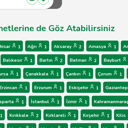
metlerine de Göz Atabilirsiniz
hisar
Ağrı
Aksaray
Amasya
A
1
1
2
1
Balıkesir
Bartın
Batman
Bayburt
1
2
2
ursa
Çanakkale
Çankırı
Çorum
1
1
1
1
Erzincan
Erzurum
Eskişehir
Gaziante
1
1
1
Isparta
İstanbul
İzmir
Kahramanmara
1
1
1
Kırıkkale
Kırklareli
Kırşehir
Kilis
1
2
1
1