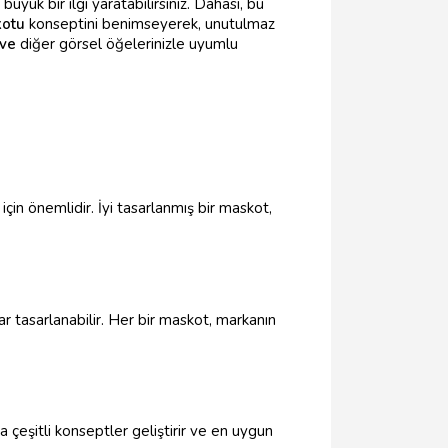
üyük bir ilgi yaratabilirsiniz. Dahası, bu
kotu
konseptini benimseyerek, unutulmaz
 ve
diğer görsel öğelerinizle uyumlu
çin önemlidir. İyi tasarlanmış bir maskot,
ar tasarlanabilir. Her bir maskot, markanın
a çeşitli konseptler geliştirir ve en uygun