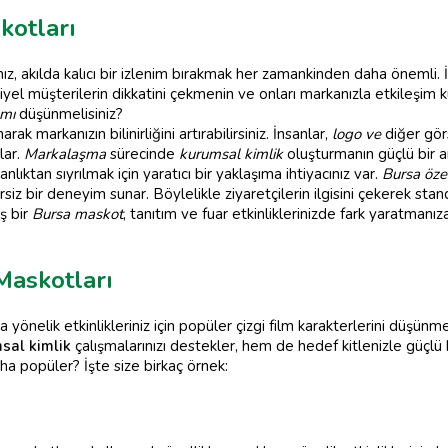
kotları
nız, akılda kalıcı bir izlenim bırakmak her zamankinden daha önemli
iyel müşterilerin dikkatini çekmenin ve onları markanızla etkileşi
ımı
düşünmelisiniz?
arak markanızın bilinirliğini artırabilirsiniz. İnsanlar,
logo ve
diğer gör
lar.
Markalaşma
sürecinde
kurumsal kimlik
oluşturmanın güçlü bir ar
nlıktan sıyrılmak için yaratıcı bir yaklaşıma ihtiyacınız var.
Bursa öze
z bir deneyim sunar. Böylelikle ziyaretçilerin ilgisini çekerek standı
ış bir
Bursa maskot
, tanıtım ve fuar etkinliklerinizde fark yaratmanız
Maskotları
a yönelik etkinlikleriniz için popüler çizgi film karakterlerini düşünm
sal kimlik
çalışmalarınızı destekler, hem de hedef kitlenizle güçlü 
ha popüler? İşte size birkaç örnek: