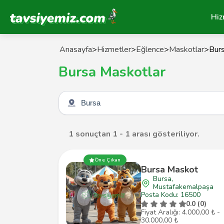
Tavsiyemiz Anasayfa
Hiz
Anasayfa
>
Hizmetler
>
Eğlence
>
Maskotlar
>
Bur
Bursa Maskotlar
Şehir seçin
1 sonuçtan 1 - 1 arası gösteriliyor.
Öne Çıkan
Bursa Maskot
Bursa,
Mustafakemalpaşa
Posta Kodu: 16500
0.0 (0)
Fiyat Aralığı: 4.000,00 ₺ -
30.000,00 ₺