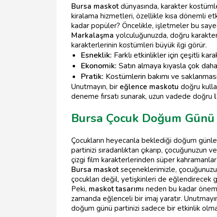
Bursa maskot
dünyasında, karakter kostümler
kiralama hizmetleri, özellikle kısa dönemli etk
kadar popüler? Öncelikle, işletmeler bu say
Markalaşma
yolculuğunuzda, doğru karakte
karakterlerinin kostümleri büyük ilgi görür.
Esneklik:
Farklı etkinlikler için çeşitli kar
Ekonomik:
Satın almaya kıyasla çok daha 
Pratik:
Kostümlerin bakımı ve saklanması 
Unutmayın, bir
eğlence maskotu
doğru kullan
deneme fırsatı sunarak, uzun vadede doğru
Bursa Çocuk Doğum Günü 
Çocukların heyecanla beklediği doğum günler
partinizi sıradanlıktan çıkarıp, çocuğunuzun
çizgi film karakterlerinden süper kahramanla
Bursa maskot
seçeneklerimizle, çocuğunuzun 
çocukları değil, yetişkinleri de eğlendirecek g
Peki,
maskot tasarımı
neden bu kadar önemli
zamanda eğlenceli bir imaj yaratır. Unutmayın,
doğum günü partinizi sadece bir etkinlik olmak