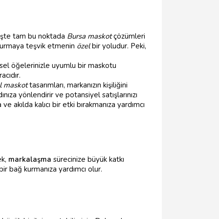
. İşte tam bu noktada
Bursa maskot
çözümleri
m kurmaya teşvik etmenin
özel
bir yoludur. Peki,
sel öğelerinizle uyumlu bir maskotu
acıdır.
l maskot
tasarımları, markanızın kişiliğini
nıza yönlendirir ve potansiyel satışlarınızı
a ve akılda kalıcı bir etki bırakmanıza yardımcı
ek,
markalaşma
sürecinize büyük katkı
bir bağ kurmanıza yardımcı olur.