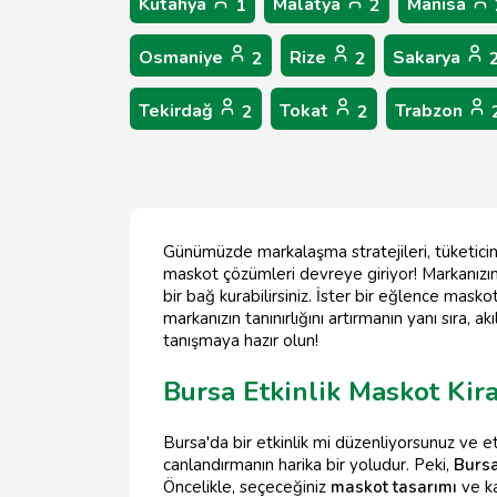
Kütahya
Malatya
Manisa
1
2
Osmaniye
Rize
Sakarya
2
2
Tekirdağ
Tokat
Trabzon
2
2
Günümüzde markalaşma stratejileri, tüketicini
maskot çözümleri devreye giriyor! Markanızın 
bir bağ kurabilirsiniz. İster bir eğlence mask
markanızın tanınırlığını artırmanın yanı sıra,
tanışmaya hazır olun!
Bursa Etkinlik Maskot Kira
Bursa'da bir etkinlik mi düzenliyorsunuz ve e
canlandırmanın harika bir yoludur. Peki,
Bursa
Öncelikle, seçeceğiniz
maskot tasarımı
ve ka