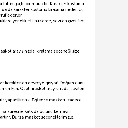
nlatan güçlü birer araçtır. Karakter kostümü
rsa
'da karakter kostümü kiralama neden bu
ruf ederler.
cuklara yönelik etkinliklerde, sevilen çizgi film
askot
arayışınızda, kiralama seçeneği size
ot
karakterleri devreye giriyor! Doğum günü
mek mümkün.
Özel maskot
arayışınızda, sevilen
z yapabilirsiniz.
Eğlence maskotu
sadece
şma
sürecine katkıda bulunurken, aynı
rtırır.
Bursa maskot
seçeneklerimizle,