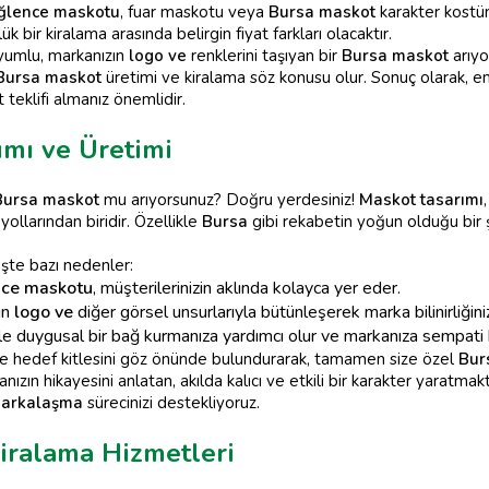
ğlence maskotu
, fuar maskotu veya
Bursa maskot
karakter kostüm
ük bir kiralama arasında belirgin fiyat farkları olacaktır.
uyumlu, markanızın
logo ve
renklerini taşıyan bir
Bursa maskot
arıyo
Bursa maskot
üretimi ve kiralama söz konusu olur. Sonuç olarak, en 
t teklifi almanız önemlidir.
ımı ve Üretimi
Bursa maskot
mu arıyorsunuz? Doğru yerdesiniz!
Maskot tasarımı
yollarından biridir. Özellikle
Bursa
gibi rekabetin yoğun olduğu bir şe
İşte bazı nedenler:
nce maskotu
, müşterilerinizin aklında kolayca yer eder.
zın
logo ve
diğer görsel unsurlarıyla bütünleşerek marka bilinirliğinizi 
izle duygusal bir bağ kurmanıza yardımcı olur ve markanıza sempati k
 ve hedef kitlesini göz önünde bulundurarak, tamamen size özel
Bur
zın hikayesini anlatan, akılda kalıcı ve etkili bir karakter yaratmakt
arkalaşma
sürecinizi destekliyoruz.
iralama Hizmetleri