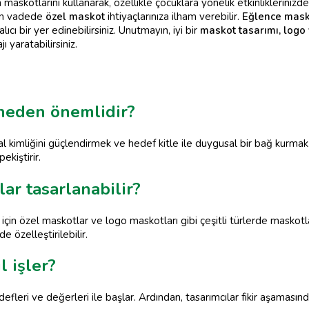
askotlarını kullanarak, özellikle çocuklara yönelik etkinliklerinizde b
uzun vadede
özel maskot
ihtiyaçlarınıza ilham verebilir.
Eğlence mas
lıcı bir yer edinebilirsiniz. Unutmayın, iyi bir
maskot tasarımı, logo
 yaratabilirsiniz.
 neden önemlidir?
 kimliğini güçlendirmek ve hedef kitle ile duygusal bir bağ kurmak i
ekiştirir.
ar tasarlanabilir?
için özel maskotlar ve logo maskotları gibi çeşitli türlerde maskotl
e özelleştirilebilir.
l işler?
fleri ve değerleri ile başlar. Ardından, tasarımcılar fikir aşamasınd