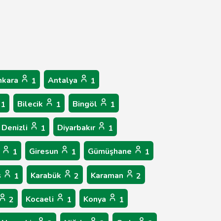
nkara
Antalya
1
1
Bilecik
Bingöl
1
1
1
Denizli
Diyarbakır
1
1
p
Giresun
Gümüşhane
1
1
1
ş
Karabük
Karaman
1
2
2
Kocaeli
Konya
2
1
1