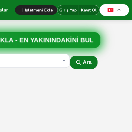
alar
İşletmeni Ekle
Giriş Yap
Kayıt Ol
IKLA -
EN YAKININDAKİNİ BUL
Ara