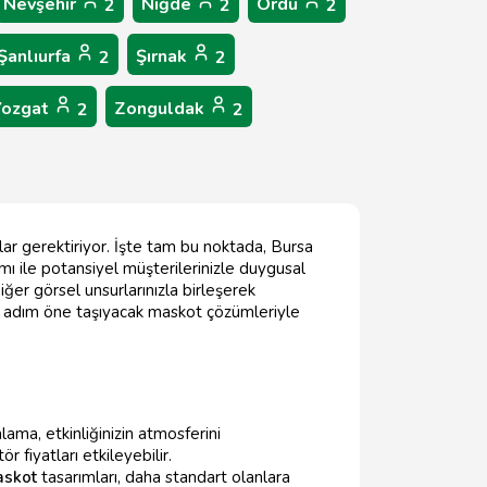
Nevşehir
Niğde
Ordu
2
2
2
Şanlıurfa
Şırnak
2
2
Yozgat
Zonguldak
2
2
lar gerektiriyor. İşte tam bu noktada, Bursa
mı ile potansiyel müşterilerinizle duygusal
iğer görsel unsurlarınızla birleşerek
 bir adım öne taşıyacak maskot çözümleriyle
alama, etkinliğinizin atmosferini
r fiyatları etkileyebilir.
askot
tasarımları, daha standart olanlara