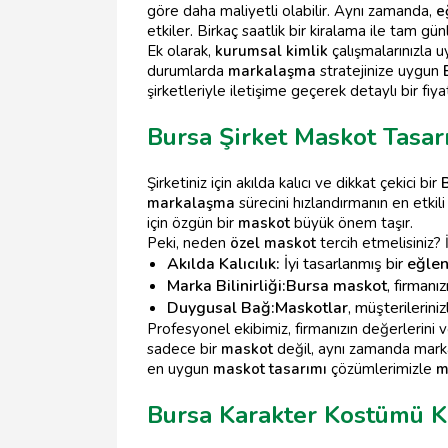
göre daha maliyetli olabilir. Aynı zamanda,
e
etkiler. Birkaç saatlik bir kiralama ile tam günl
Ek olarak,
kurumsal kimlik
çalışmalarınızla 
durumlarda
markalaşma
stratejinize uygun
şirketleriyle iletişime geçerek detaylı bir fiya
Bursa Şirket Maskot Tasar
Şirketiniz için akılda kalıcı ve dikkat çekici bir
markalaşma
sürecini hızlandırmanın en etkili 
için özgün bir
maskot
büyük önem taşır.
Peki, neden
özel maskot
tercih etmelisiniz? 
Akılda Kalıcılık:
İyi tasarlanmış bir
eğle
Marka Bilinirliği:
Bursa maskot
, firmanı
Duygusal Bağ:
Maskotlar
, müşterilerin
Profesyonel ekibimiz, firmanızın değerlerini
sadece bir
maskot
değil, aynı zamanda markanı
en uygun
maskot tasarımı
çözümlerimizle
m
Bursa Karakter Kostümü K