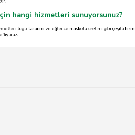
çer.
için hangi hizmetleri sunuyorsunuz?
zmetleri, logo tasarımı ve eğlence maskotu üretimi gibi çeşitli hiz
efliyoruz.
gun olarak özel olarak hazırlanır ve müşteri talepleri doğrultusunda 