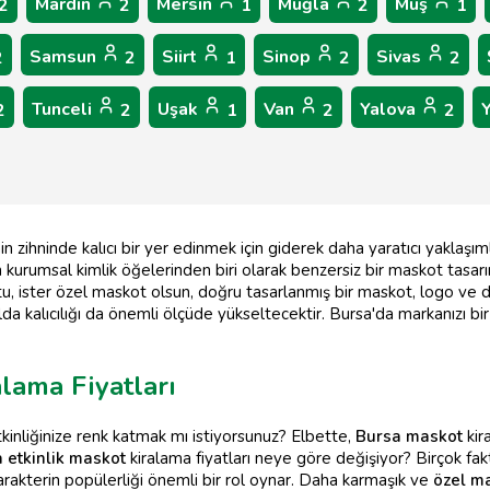
Mardin
Mersin
Muğla
Muş
2
2
1
2
1
Samsun
Siirt
Sinop
Sivas
2
2
1
2
2
Tunceli
Uşak
Van
Yalova
2
2
1
2
2
n zihninde kalıcı bir yer edinmek için giderek daha yaratıcı yaklaşım
kurumsal kimlik öğelerinden biri olarak benzersiz bir maskot tasarı
otu, ister özel maskot olsun, doğru tasarlanmış bir maskot, logo ve d
 akılda kalıcılığı da önemli ölçüde yükseltecektir. Bursa'da markanızı
lama Fiyatları
tkinliğinize renk katmak mı istiyorsunuz? Elbette,
Bursa maskot
kir
 etkinlik maskot
kiralama fiyatları neye göre değişiyor? Birçok faktö
rakterin popülerliği önemli bir rol oynar. Daha karmaşık ve
özel m