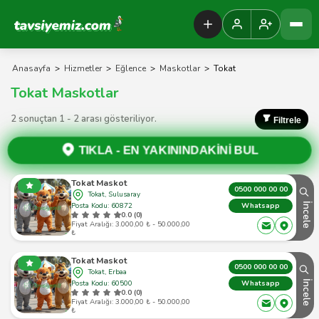
Tavsiyemiz Anasayfa
Anasayfa
>
Hizmetler
>
Eğlence
>
Maskotlar
>
Tokat
Tokat Maskotlar
2 sonuçtan 1 - 2 arası gösteriliyor.
Filtrele
TIKLA -
EN YAKININDAKİNİ BUL
Tokat Maskot
0500 000 00 00
Tokat, Sulusaray
Posta Kodu: 60872
İncele
Whatsapp
0.0 (0)
Fiyat Aralığı: 3.000,00 ₺ - 50.000,00
₺
Tokat Maskot
0500 000 00 00
Tokat, Erbaa
Posta Kodu: 60500
İncele
Whatsapp
0.0 (0)
Fiyat Aralığı: 3.000,00 ₺ - 50.000,00
₺