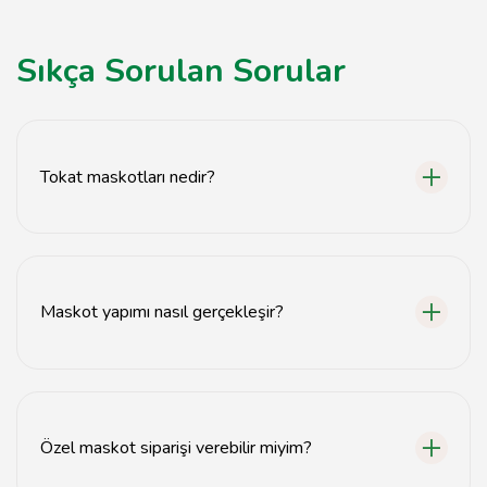
Sıkça Sorulan Sorular
Tokat maskotları nedir?
Tokat maskotları, etkinliklerde ve özel günlerde
kullanılan, markaları temsil eden eğlenceli figürlerdir.
Maskot yapımı nasıl gerçekleşir?
Maskot yapımı, tasarım aşamasından başlayarak,
malzeme seçimi ve dikiş işlemleri ile tamamlanır.
Özel maskot siparişi verebilir miyim?