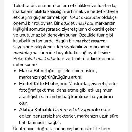
Tokat'ta düzenlenen tanıtım etkinlikleri ve fuarlarda,
markaların akılda kalıcılığını artırmak ve hedef kitleyle
etkileşimi güçlendirmek için
Tokat maskotlar
oldukça
önemli bir rol oynar. Bir
etkinlik maskotu
, markanızın
kişiliğini somutlaştırarak, ziyaretçilerin dikkatini çeker
ve unutulmaz bir deneyim sunar. Özellikle fuar gibi
kalabalık ortamlarda, özgün bir
maskot tasarımı
sayesinde rakiplerinizden sıyrılabilir ve markanızın
markalaş
ma sürecine büyük katkı sağlayabilirsiniz.
Peki,
Tokat maskotlar
fuar ve tanıtım etkinliklerinde
neler sunar?
Marka Bilinirliği:
İlgi çekici bir maskot,
markanızın görünürlüğünü artırır.
Hedef Kitle Etkileşimi:
Maskotlar, ziyaretçilerle
fotoğraf çektirme, dans etme gibi etkileşimler
aracılığıyla samimi bir bağ kurulmasına yardımcı
olur.
Akılda Kalıcılık:
Özel maskot yapımı
ile elde
edilen benzersiz karakterler, markanızın uzun süre
hatırlanmasını sağlar.
Unutmayın, doğru tasarlanmış bir maskot ile hem