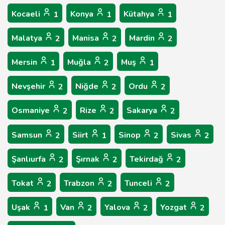
Kocaeli
Konya
Kütahya
1
1
1
Malatya
Manisa
Mardin
2
2
2
Mersin
Muğla
Muş
1
2
1
Nevşehir
Niğde
Ordu
2
2
2
Osmaniye
Rize
Sakarya
2
2
2
Samsun
Siirt
Sinop
Sivas
2
1
2
2
Şanlıurfa
Şırnak
Tekirdağ
2
2
2
Tokat
Trabzon
Tunceli
2
2
2
Uşak
Van
Yalova
Yozgat
1
2
2
2