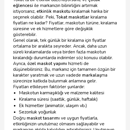
eğlencesi
ile markanızın bilinirliğini artırmak
istiyorsanız,
etkinlik maskotu
kiralamak harika bir
seçenek olabilir. Peki,
Tokat maskotlar
kiralama
fiyatları ne kadar? Fiyatlar, maskotun türüne, kiralama
süresine ve ek hizmetlere göre değişiklik
gösterebilir.
Genel olarak, tek günlük bir kiralama için fiyatlar
ortalama bir aralıkta seyreder. Ancak, daha uzun
süreli kiralamalarda veya birden fazla maskotun
kiralandığı durumlarda indirimler söz konusu olabilir.
Ayrıca,
özel maskot yapımı
hizmeti de
düşünebilirsiniz. Bu, markanız için tamamen özgün bir
karakter yaratmak ve uzun vadede
markalaş
ma
sürecinize katkıda bulunmak anlamına gelir.
Fiyatları etkileyen faktörler şunlardır:
Maskotun karmaşıklığı ve malzeme kalitesi
Kiralama süresi (saatlik, günlük, haftalık)
Ek hizmetler (animatör, ulaşım vb.)
Sezonluk yoğunluk
Doğru
maskot tasarımı
ve uygun fiyatlarla,
etkinliğinizin unutulmaz olmasını sağlayabilir ve
markanızın akılda kalıcılığını artırabilirsiniz. Unutmayın,