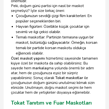
önemlidir.
Peki, doğum günü partisi için nasıl bir maskot
seçmeliyiz? İşte size birkaç öneri:
Çocuğunuzun sevdiği çizgi film karakterleri: En
popüler seçeneklerden biri.
Hayvan figürleri: Özellikle küçük çocuklar için
sevimli ve ilgi çekici olabilir.
Temalı maskotlar: Partinizin temasına uygun bir
maskot, bütünlüğü sağlayacaktır. Örneğin, korsan
temalı bir partide korsan maskotu oldukça
eğlenceli olabilir.
Özel maskot yapımı
hizmetimiz sayesinde tamamen
kişiye özel bir maskota da sahip olabilirsiniz. Bu
sayede hem
markalaş
ma yolunda önemli bir adım
atar, hem de çocuğunuza eşsiz bir sürpriz
yapabilirsiniz. Sonuç olarak
Tokat maskotlar
ile
çocuğunuzun doğum gününü unutulmaz kılmak sizin
elinizde. Unutmayın, doğru maskot seçimi ile hem
çocuklar hem de yetişkinler doyasıya eğlenebilir.
Tokat Tanıtım ve Fuar Maskotları