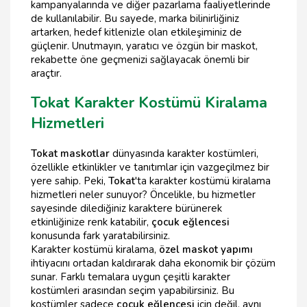
kampanyalarında ve diğer pazarlama faaliyetlerinde
de kullanılabilir. Bu sayede, marka bilinirliğiniz
artarken, hedef kitlenizle olan etkileşiminiz de
güçlenir. Unutmayın, yaratıcı ve özgün bir maskot,
rekabette öne geçmenizi sağlayacak önemli bir
araçtır.
Tokat Karakter Kostümü Kiralama
Hizmetleri
Tokat maskotlar
dünyasında karakter kostümleri,
özellikle etkinlikler ve tanıtımlar için vazgeçilmez bir
yere sahip. Peki,
Tokat
'ta karakter kostümü kiralama
hizmetleri neler sunuyor? Öncelikle, bu hizmetler
sayesinde dilediğiniz karaktere bürünerek
etkinliğinize renk katabilir,
çocuk eğlencesi
konusunda fark yaratabilirsiniz.
Karakter kostümü kiralama,
özel maskot yapımı
ihtiyacını ortadan kaldırarak daha ekonomik bir çözüm
sunar. Farklı temalara uygun çeşitli karakter
kostümleri arasından seçim yapabilirsiniz. Bu
kostümler sadece
çocuk eğlencesi
için değil, aynı