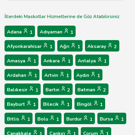
İllerdeki Maskotlar Hizmetlerine de Göz Atabilirsiniz
Adana
Adıyaman
1
1
Afyonkarahisar
Ağrı
Aksaray
1
1
2
Amasya
Ankara
Antalya
1
1
1
Ardahan
Artvin
Aydın
1
1
1
Balıkesir
Bartın
Batman
1
2
2
Bayburt
Bilecik
Bingöl
1
1
1
Bitlis
Bolu
Burdur
Bursa
1
1
1
1
Çanakkale
Çankırı
Çorum
1
1
1