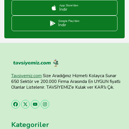
App Store'dan
İndir
Google Play'den
İndir
Tavsiyemiz.com
Size Aradığınız Hizmeti Kolayca Sunar
650 Sektör ve 200.000 Firma Arasında En UYGUN fiyatlı
Olanlar Listelenir. TAVSİYEMİZ’e Kulak ver KAR’lı Çık.
Kategoriler