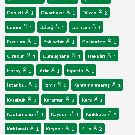
Denizli
Diyarbakır
Düzce
1
1
2
Edirne
Elâzığ
Erzincan
1
1
1
Erzurum
Eskişehir
Gaziantep
1
1
1
Giresun
Gümüşhane
Hakkâri
1
1
1
Hatay
Iğdır
Isparta
1
1
1
İstanbul
İzmir
Kahramanmaraş
1
1
1
Karabük
Karaman
Kars
2
2
1
Kastamonu
Kayseri
Kırıkkale
1
1
2
Kırklareli
Kırşehir
Kilis
1
1
2