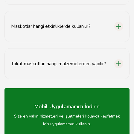
Evet, özel tasarım maskot siparişi verebilirsiniz.
İhtiyacınıza uygun bir tasarım oluşturuyoruz.
Maskotlar hangi etkinliklerde kullanılır?
Maskotlar, doğum günü partileri, fuarlar, açılışlar ve
diğer özel etkinliklerde kullanılır.
Tokat maskotları hangi malzemelerden yapılır?
Tokat maskotları genellikle hafif ve dayanıklı
kumaşlardan, sünger ve benzeri malzemelerden yapılır.
Mobil Uygulamamızı İndirin
Size en yakın hizmetleri ve işletmeleri kolayca keşfetmek
için uygulamamızı kullanın.