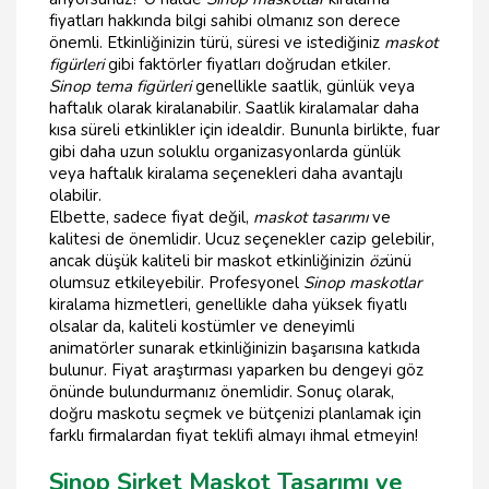
fiyatları hakkında bilgi sahibi olmanız son derece
önemli. Etkinliğinizin türü, süresi ve istediğiniz
maskot
figürleri
gibi faktörler fiyatları doğrudan etkiler.
Sinop tema figürleri
genellikle saatlik, günlük veya
haftalık olarak kiralanabilir. Saatlik kiralamalar daha
kısa süreli etkinlikler için idealdir. Bununla birlikte, fuar
gibi daha uzun soluklu organizasyonlarda günlük
veya haftalık kiralama seçenekleri daha avantajlı
olabilir.
Elbette, sadece fiyat değil,
maskot tasarımı
ve
kalitesi de önemlidir. Ucuz seçenekler cazip gelebilir,
ancak düşük kaliteli bir maskot etkinliğinizin
öz
ünü
olumsuz etkileyebilir. Profesyonel
Sinop maskotlar
kiralama hizmetleri, genellikle daha yüksek fiyatlı
olsalar da, kaliteli kostümler ve deneyimli
animatörler sunarak etkinliğinizin başarısına katkıda
bulunur. Fiyat araştırması yaparken bu dengeyi göz
önünde bulundurmanız önemlidir. Sonuç olarak,
doğru maskotu seçmek ve bütçenizi planlamak için
farklı firmalardan fiyat teklifi almayı ihmal etmeyin!
Sinop Şirket Maskot Tasarımı ve