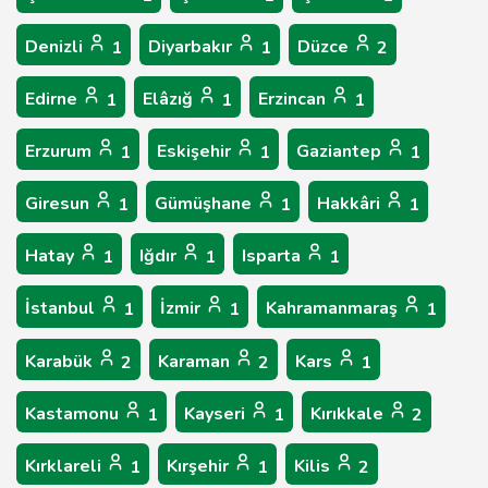
Denizli
Diyarbakır
Düzce
1
1
2
Edirne
Elâzığ
Erzincan
1
1
1
Erzurum
Eskişehir
Gaziantep
1
1
1
Giresun
Gümüşhane
Hakkâri
1
1
1
Hatay
Iğdır
Isparta
1
1
1
İstanbul
İzmir
Kahramanmaraş
1
1
1
Karabük
Karaman
Kars
2
2
1
Kastamonu
Kayseri
Kırıkkale
1
1
2
Kırklareli
Kırşehir
Kilis
1
1
2