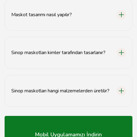
markaların imajını güçlendirmek için kullanılır.
Maskot tasarımı nasıl yapılır?
Maskot tasarımı, hedef kitleye uygun karakteristik
özellikler belirlenerek yapılır.
Sinop maskotları kimler tarafından tasarlanır?
Sinop maskotları, profesyonel tasarımcılar ve sanatçılar
tarafından oluşturulmaktadır.
Sinop maskotları hangi malzemelerden üretilir?
Sinop maskotları genellikle kumaş, köpük ve plastik gibi
çeşitli malzemelerden üretilir.
Mobil Uygulamamızı İndirin