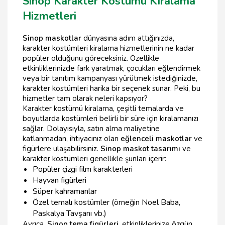
Sinop Karakter Kostümü Kiralama
Hizmetleri
Sinop maskotlar
dünyasına adım attığınızda,
karakter kostümleri kiralama hizmetlerinin ne kadar
popüler olduğunu göreceksiniz. Özellikle
etkinliklerinizde fark yaratmak, çocukları eğlendirmek
veya bir tanıtım kampanyası yürütmek istediğinizde,
karakter kostümleri harika bir seçenek sunar. Peki, bu
hizmetler tam olarak neleri kapsıyor?
Karakter kostümü kiralama, çeşitli temalarda ve
boyutlarda kostümleri belirli bir süre için kiralamanızı
sağlar. Dolayısıyla, satın alma maliyetine
katlanmadan, ihtiyacınız olan
eğlenceli maskotlar
ve
figürlere ulaşabilirsiniz.
Sinop maskot tasarımı
ve
karakter kostümleri genellikle şunları içerir:
Popüler çizgi film karakterleri
Hayvan figürleri
Süper kahramanlar
Özel temalı kostümler (örneğin Noel Baba,
Paskalya Tavşanı vb.)
Ayrıca,
Sinop tema figürleri
, etkinliklerinize
öz
gün