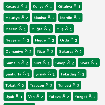
Kocaeli
Konya
Kütahya
1
1
1
Malatya
Manisa
Mardin
2
2
2
Mersin
Muğla
Muş
1
2
1
Nevşehir
Niğde
Ordu
2
2
2
Osmaniye
Rize
Sakarya
2
2
2
Samsun
Siirt
Sinop
Sivas
2
1
2
2
Şanlıurfa
Şırnak
Tekirdağ
2
2
2
Tokat
Trabzon
Tunceli
2
2
2
Uşak
Van
Yalova
Yozgat
1
2
2
2