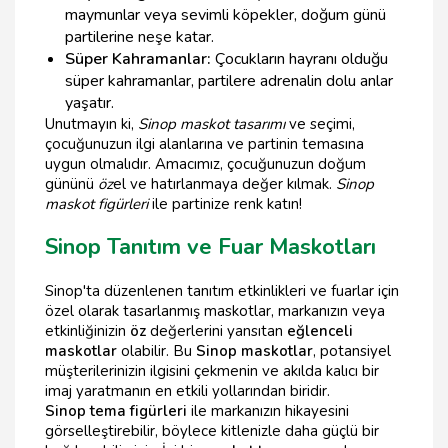
maymunlar veya sevimli köpekler, doğum günü
partilerine neşe katar.
Süper Kahramanlar:
Çocukların hayranı olduğu
süper kahramanlar, partilere adrenalin dolu anlar
yaşatır.
Unutmayın ki,
Sinop maskot tasarımı
ve seçimi,
çocuğunuzun ilgi alanlarına ve partinin temasına
uygun olmalıdır. Amacımız, çocuğunuzun doğum
gününü
öz
el ve hatırlanmaya değer kılmak.
Sinop
maskot figürleri
ile partinize renk katın!
Sinop Tanıtım ve Fuar Maskotları
Sinop'ta düzenlenen tanıtım etkinlikleri ve fuarlar için
özel olarak tasarlanmış maskotlar, markanızın veya
etkinliğinizin
öz
değerlerini yansıtan
eğlenceli
maskotlar
olabilir. Bu
Sinop maskotlar
, potansiyel
müşterilerinizin ilgisini çekmenin ve akılda kalıcı bir
imaj yaratmanın en etkili yollarından biridir.
Sinop tema figürleri
ile markanızın hikayesini
görselleştirebilir, böylece kitlenizle daha güçlü bir