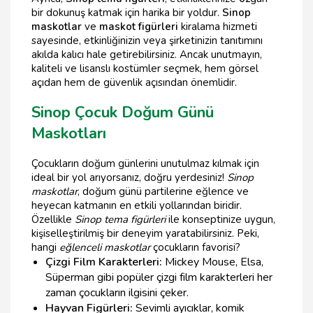
bir dokunuş katmak için harika bir yoldur.
Sinop
maskotlar
ve
maskot figürleri
kiralama hizmeti
sayesinde, etkinliğinizin veya şirketinizin tanıtımını
akılda kalıcı hale getirebilirsiniz. Ancak unutmayın,
kaliteli ve lisanslı kostümler seçmek, hem görsel
açıdan hem de güvenlik açısından önemlidir.
Sinop Çocuk Doğum Günü
Maskotları
Çocukların doğum günlerini unutulmaz kılmak için
ideal bir yol arıyorsanız, doğru yerdesiniz!
Sinop
maskotlar
, doğum günü partilerine eğlence ve
heyecan katmanın en etkili yollarından biridir.
Özellikle
Sinop tema figürleri
ile konseptinize uygun,
kişiselleştirilmiş bir deneyim yaratabilirsiniz. Peki,
hangi
eğlenceli maskotlar
çocukların favorisi?
Çizgi Film Karakterleri:
Mickey Mouse, Elsa,
Süperman gibi popüler çizgi film karakterleri her
zaman çocukların ilgisini çeker.
Hayvan Figürleri:
Sevimli ayıcıklar, komik