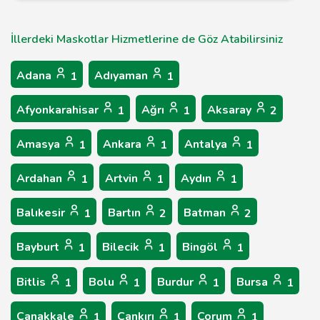
İllerdeki Maskotlar Hizmetlerine de Göz Atabilirsiniz
Adana
Adıyaman
1
1
Afyonkarahisar
Ağrı
Aksaray
1
1
2
Amasya
Ankara
Antalya
1
1
1
Ardahan
Artvin
Aydın
1
1
1
Balıkesir
Bartın
Batman
1
2
2
Bayburt
Bilecik
Bingöl
1
1
1
Bitlis
Bolu
Burdur
Bursa
1
1
1
1
Çanakkale
Çankırı
Çorum
1
1
1