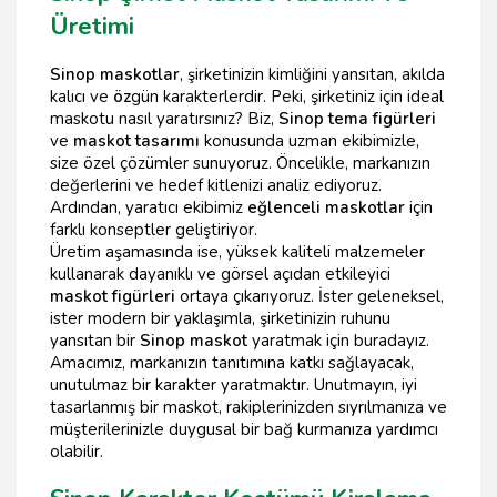
Üretimi
Sinop maskotlar
, şirketinizin kimliğini yansıtan, akılda
kalıcı ve
öz
gün karakterlerdir. Peki, şirketiniz için ideal
maskotu nasıl yaratırsınız? Biz,
Sinop tema figürleri
ve
maskot tasarımı
konusunda uzman ekibimizle,
size özel çözümler sunuyoruz. Öncelikle, markanızın
değerlerini ve hedef kitlenizi analiz ediyoruz.
Ardından, yaratıcı ekibimiz
eğlenceli maskotlar
için
farklı konseptler geliştiriyor.
Üretim aşamasında ise, yüksek kaliteli malzemeler
kullanarak dayanıklı ve görsel açıdan etkileyici
maskot figürleri
ortaya çıkarıyoruz. İster geleneksel,
ister modern bir yaklaşımla, şirketinizin ruhunu
yansıtan bir
Sinop maskot
yaratmak için buradayız.
Amacımız, markanızın tanıtımına katkı sağlayacak,
unutulmaz bir karakter yaratmaktır. Unutmayın, iyi
tasarlanmış bir maskot, rakiplerinizden sıyrılmanıza ve
müşterilerinizle duygusal bir bağ kurmanıza yardımcı
olabilir.