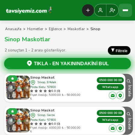
Tavsiyemiz Anasayfa
Anasayfa
>
Hizmetler
>
Eğlence
>
Maskotlar
>
Sinop
Sinop Maskotlar
2 sonuçtan 1 - 2 arası gösteriliyor.
Filtrele
TIKLA -
EN YAKININDAKİNİ BUL
Sinop Maskot
0500 000 00 00
Sinop, Erfelek
Posta Kodu: 57800
İncele
Whatsapp
0.0 (0)
Fiyat Aralığı: 5.000,00 ₺ - 50.000,00
₺
Sinop Maskot
0500 000 00 00
Sinop, Gerze
Posta Kodu: 57600
İncele
Whatsapp
0.0 (0)
Fiyat Aralığı: 4.000,00 ₺ - 50.000,00
₺