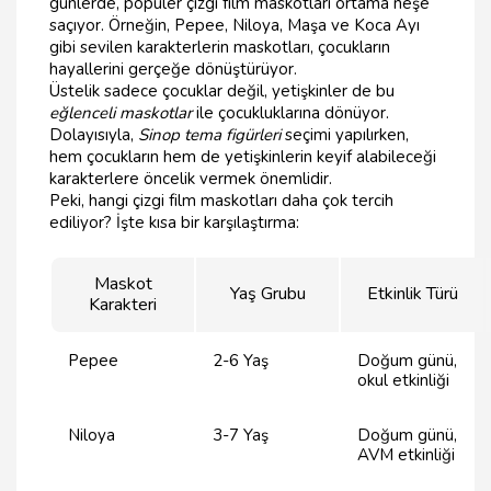
günlerde, popüler çizgi film maskotları ortama neşe
saçıyor. Örneğin, Pepee, Niloya, Maşa ve Koca Ayı
gibi sevilen karakterlerin maskotları, çocukların
hayallerini gerçeğe dönüştürüyor.
Üstelik sadece çocuklar değil, yetişkinler de bu
eğlenceli maskotlar
ile çocukluklarına dönüyor.
Dolayısıyla,
Sinop tema figürleri
seçimi yapılırken,
hem çocukların hem de yetişkinlerin keyif alabileceği
karakterlere öncelik vermek önemlidir.
Peki, hangi çizgi film maskotları daha çok tercih
ediliyor? İşte kısa bir karşılaştırma:
Maskot
Yaş Grubu
Etkinlik Türü
Karakteri
Pepee
2-6 Yaş
Doğum günü,
okul etkinliği
Niloya
3-7 Yaş
Doğum günü,
AVM etkinliği