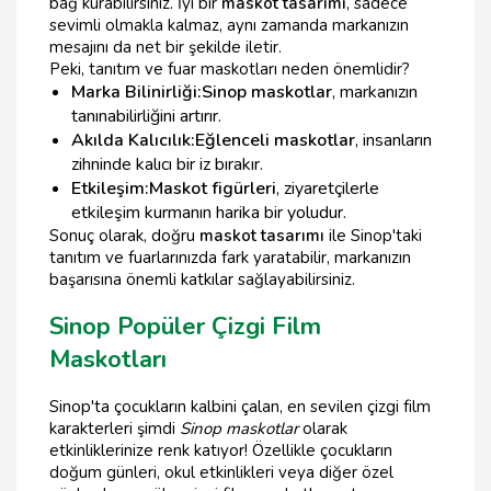
bağ kurabilirsiniz. İyi bir
maskot tasarımı
, sadece
sevimli olmakla kalmaz, aynı zamanda markanızın
mesajını da net bir şekilde iletir.
Peki, tanıtım ve fuar maskotları neden önemlidir?
Marka Bilinirliği:
Sinop maskotlar
, markanızın
tanınabilirliğini artırır.
Akılda Kalıcılık:
Eğlenceli maskotlar
, insanların
zihninde kalıcı bir iz bırakır.
Etkileşim:
Maskot figürleri
, ziyaretçilerle
etkileşim kurmanın harika bir yoludur.
Sonuç olarak, doğru
maskot tasarımı
ile Sinop'taki
tanıtım ve fuarlarınızda fark yaratabilir, markanızın
başarısına önemli katkılar sağlayabilirsiniz.
Sinop Popüler Çizgi Film
Maskotları
Sinop'ta çocukların kalbini çalan, en sevilen çizgi film
karakterleri şimdi
Sinop maskotlar
olarak
etkinliklerinize renk katıyor! Özellikle çocukların
doğum günleri, okul etkinlikleri veya diğer özel