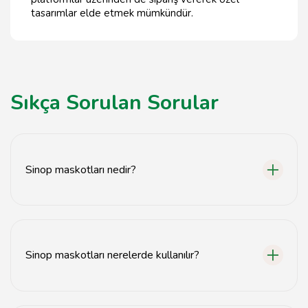
tasarımlar elde etmek mümkündür.
Sıkça Sorulan Sorular
Sinop maskotları nedir?
Sinop maskotları, Sinop'un kültürel ve doğal unsurlarını
temsil eden eğlenceli figürlerdir.
Sinop maskotları nerelerde kullanılır?
Sinop maskotları etkinliklerde, tanıtımlarda ve