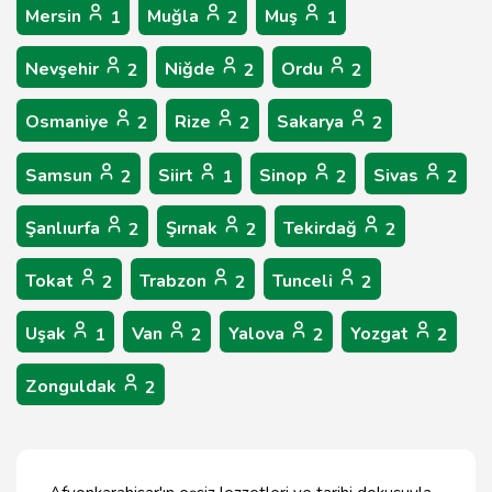
Mersin
Muğla
Muş
1
2
1
Nevşehir
Niğde
Ordu
2
2
2
Osmaniye
Rize
Sakarya
2
2
2
Samsun
Siirt
Sinop
Sivas
2
1
2
2
Şanlıurfa
Şırnak
Tekirdağ
2
2
2
Tokat
Trabzon
Tunceli
2
2
2
Uşak
Van
Yalova
Yozgat
1
2
2
2
Zonguldak
2