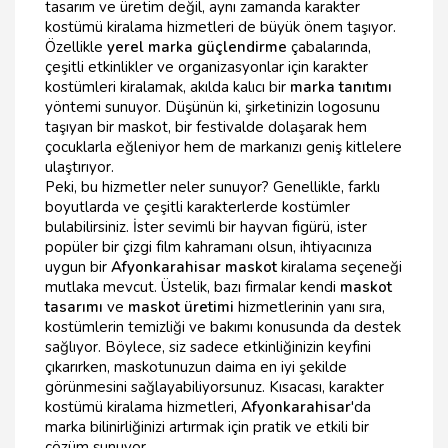
tasarım ve üretim değil, aynı zamanda karakter
kostümü kiralama hizmetleri de büyük önem taşıyor.
Özellikle
yerel marka güçlendirme
çabalarında,
çeşitli etkinlikler ve organizasyonlar için karakter
kostümleri kiralamak, akılda kalıcı bir
marka tanıtımı
yöntemi sunuyor. Düşünün ki, şirketinizin logosunu
taşıyan bir maskot, bir festivalde dolaşarak hem
çocuklarla eğleniyor hem de markanızı geniş kitlelere
ulaştırıyor.
Peki, bu hizmetler neler sunuyor? Genellikle, farklı
boyutlarda ve çeşitli karakterlerde kostümler
bulabilirsiniz. İster sevimli bir hayvan figürü, ister
popüler bir çizgi film kahramanı olsun, ihtiyacınıza
uygun bir
Afyonkarahisar maskot
kiralama seçeneği
mutlaka mevcut. Üstelik, bazı firmalar kendi
maskot
tasarımı
ve
maskot üretimi
hizmetlerinin yanı sıra,
kostümlerin temizliği ve bakımı konusunda da destek
sağlıyor. Böylece, siz sadece etkinliğinizin keyfini
çıkarırken, maskotunuzun daima en iyi şekilde
görünmesini sağlayabiliyorsunuz. Kısacası, karakter
kostümü kiralama hizmetleri,
Afyonkarahisar
'da
marka bilinirliğinizi artırmak için pratik ve etkili bir
çözüm sunuyor.