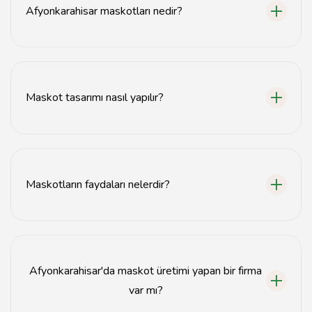
Afyonkarahisar maskotları nedir?
Afyonkarahisar maskotları, yerel markaların tanıtımını
yapmak için tasarlanan karakterlerdir.
Maskot tasarımı nasıl yapılır?
Maskot tasarımı, marka kimliğine uygun olarak yaratıcı
bir süreçle gerçekleştirilir.
Maskotların faydaları nelerdir?
Maskotlar, marka bilinirliğini artırır ve hedef kitle ile
duygusal bağ kurar.
Afyonkarahisar'da maskot üretimi yapan bir firma
var mı?