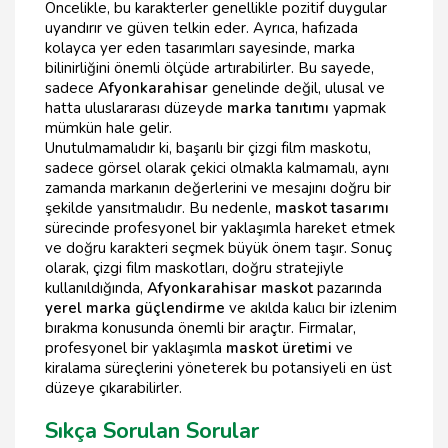
Öncelikle, bu karakterler genellikle pozitif duygular
uyandırır ve güven telkin eder. Ayrıca, hafızada
kolayca yer eden tasarımları sayesinde, marka
bilinirliğini önemli ölçüde artırabilirler. Bu sayede,
sadece
Afyonkarahisar
genelinde değil, ulusal ve
hatta uluslararası düzeyde
marka tanıtımı
yapmak
mümkün hale gelir.
Unutulmamalıdır ki, başarılı bir çizgi film maskotu,
sadece görsel olarak çekici olmakla kalmamalı, aynı
zamanda markanın değerlerini ve mesajını doğru bir
şekilde yansıtmalıdır. Bu nedenle,
maskot tasarımı
sürecinde profesyonel bir yaklaşımla hareket etmek
ve doğru karakteri seçmek büyük önem taşır. Sonuç
olarak, çizgi film maskotları, doğru stratejiyle
kullanıldığında,
Afyonkarahisar maskot
pazarında
yerel marka güçlendirme
ve akılda kalıcı bir izlenim
bırakma konusunda önemli bir araçtır. Firmalar,
profesyonel bir yaklaşımla
maskot üretimi
ve
kiralama süreçlerini yöneterek bu potansiyeli en üst
düzeye çıkarabilirler.
Sıkça Sorulan Sorular