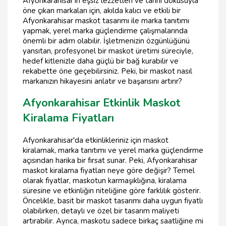
Afyonkarahisar'ın eşsiz lezzetleri ve tarihi dokusuyla
öne çıkan markaları için, akılda kalıcı ve etkili bir
Afyonkarahisar maskot tasarımı ile marka tanıtımı
yapmak, yerel marka güçlendirme çalışmalarında
önemli bir adım olabilir. İşletmenizin özgünlüğünü
yansıtan, profesyonel bir maskot üretimi süreciyle,
hedef kitlenizle daha güçlü bir bağ kurabilir ve
rekabette öne geçebilirsiniz. Peki, bir maskot nasıl
markanızın hikayesini anlatır ve başarısını artırır?
Afyonkarahisar Etkinlik Maskot
Kiralama Fiyatları
Afyonkarahisar'da etkinlikleriniz için maskot
kiralamak, marka tanıtımı ve yerel marka güçlendirme
açısından harika bir fırsat sunar. Peki, Afyonkarahisar
maskot kiralama fiyatları neye göre değişir? Temel
olarak fiyatlar, maskotun karmaşıklığına, kiralama
süresine ve etkinliğin niteliğine göre farklılık gösterir.
Öncelikle, basit bir maskot tasarımı daha uygun fiyatlı
olabilirken, detaylı ve özel bir tasarım maliyeti
artırabilir. Ayrıca, maskotu sadece birkaç saatliğine mi