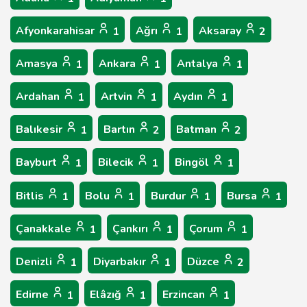
Afyonkarahisar
Ağrı
Aksaray
1
1
2
Amasya
Ankara
Antalya
1
1
1
Ardahan
Artvin
Aydın
1
1
1
Balıkesir
Bartın
Batman
1
2
2
Bayburt
Bilecik
Bingöl
1
1
1
Bitlis
Bolu
Burdur
Bursa
1
1
1
1
Çanakkale
Çankırı
Çorum
1
1
1
Denizli
Diyarbakır
Düzce
1
1
2
Edirne
Elâzığ
Erzincan
1
1
1