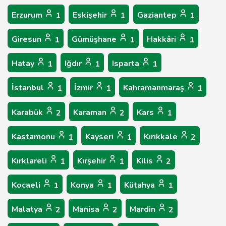
Erzurum
Eskişehir
Gaziantep
1
1
1
Giresun
Gümüşhane
Hakkâri
1
1
1
Hatay
Iğdır
Isparta
1
1
1
İstanbul
İzmir
Kahramanmaraş
1
1
1
Karabük
Karaman
Kars
2
2
1
Kastamonu
Kayseri
Kırıkkale
1
1
2
Kırklareli
Kırşehir
Kilis
1
1
2
Kocaeli
Konya
Kütahya
1
1
1
Malatya
Manisa
Mardin
2
2
2