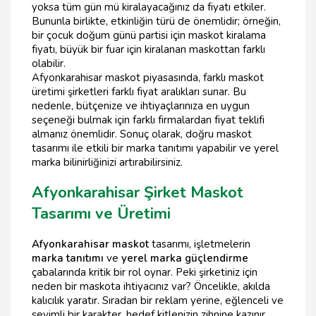
yoksa tüm gün mü kiralayacağınız da fiyatı etkiler.
Bununla birlikte, etkinliğin türü de önemlidir; örneğin,
bir çocuk doğum günü partisi için maskot kiralama
fiyatı, büyük bir fuar için kiralanan maskottan farklı
olabilir.
Afyonkarahisar maskot piyasasında, farklı maskot
üretimi şirketleri farklı fiyat aralıkları sunar. Bu
nedenle, bütçenize ve ihtiyaçlarınıza en uygun
seçeneği bulmak için farklı firmalardan fiyat teklifi
almanız önemlidir. Sonuç olarak, doğru maskot
tasarımı ile etkili bir marka tanıtımı yapabilir ve yerel
marka bilinirliğinizi artırabilirsiniz.
Afyonkarahisar Şirket Maskot
Tasarımı ve Üretimi
Afyonkarahisar maskot
tasarımı, işletmelerin
marka tanıtımı
ve
yerel marka güçlendirme
çabalarında kritik bir rol oynar. Peki şirketiniz için
neden bir maskota ihtiyacınız var? Öncelikle, akılda
kalıcılık yaratır. Sıradan bir reklam yerine, eğlenceli ve
sevimli bir karakter, hedef kitlenizin zihnine kazınır.