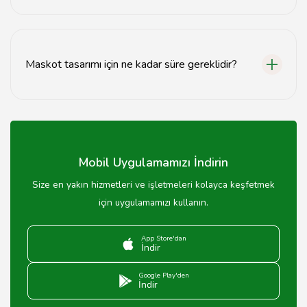
Evet, Afyonkarahisar'da maskot üretimi yapan firmalar
bulunmaktadır.
Maskot tasarımı için ne kadar süre gereklidir?
Maskot tasarımı süresi, projenin karmaşıklığına bağlı
olarak değişir, genellikle birkaç hafta sürer.
Mobil Uygulamamızı İndirin
Size en yakın hizmetleri ve işletmeleri kolayca keşfetmek
için uygulamamızı kullanın.
App Store'dan
İndir
Google Play'den
İndir