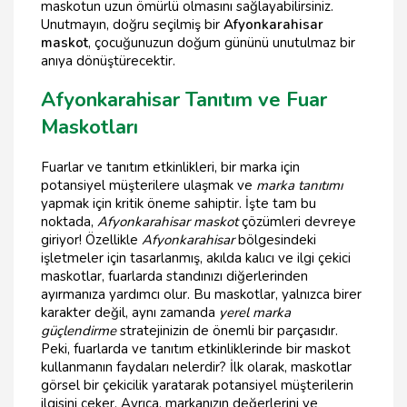
maskotun uzun ömürlü olmasını sağlayabilirsiniz.
Unutmayın, doğru seçilmiş bir
Afyonkarahisar
maskot
, çocuğunuzun doğum gününü unutulmaz bir
anıya dönüştürecektir.
Afyonkarahisar Tanıtım ve Fuar
Maskotları
Fuarlar ve tanıtım etkinlikleri, bir marka için
potansiyel müşterilere ulaşmak ve
marka tanıtımı
yapmak için kritik öneme sahiptir. İşte tam bu
noktada,
Afyonkarahisar maskot
çözümleri devreye
giriyor! Özellikle
Afyonkarahisar
bölgesindeki
işletmeler için tasarlanmış, akılda kalıcı ve ilgi çekici
maskotlar, fuarlarda standınızı diğerlerinden
ayırmanıza yardımcı olur. Bu maskotlar, yalnızca birer
karakter değil, aynı zamanda
yerel marka
güçlendirme
stratejinizin de önemli bir parçasıdır.
Peki, fuarlarda ve tanıtım etkinliklerinde bir maskot
kullanmanın faydaları nelerdir? İlk olarak, maskotlar
görsel bir çekicilik yaratarak potansiyel müşterilerin
ilgisini çeker. Ayrıca, markanızın değerlerini ve