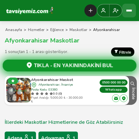
Tavsiyemiz Anasayfa
Anasayfa
>
Hizmetler
>
Eğlence
>
Maskotlar
>
Afyonkarahisar
Afyonkarahisar Maskotlar
1 sonuçtan 1 - 1 arası gösteriliyor.
Filtrele
TIKLA -
EN YAKININDAKİNİ BUL
Afyonkarahisar Maskot
0500 000 00 00
Afyonkarahisar, İhsaniye
Posta Kodu: 03380
İncele
Whatsapp
0.0 (0)
Fiyat Aralığı: 5.000,00 ₺ - 30.000,00
₺
İllerdeki Maskotlar Hizmetlerine de Göz Atabilirsiniz
Adana
Adıyaman
1
1