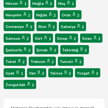
Mersin
Muğla
Muş
1
2
1
Nevşehir
Niğde
Ordu
2
2
2
Osmaniye
Rize
Sakarya
2
2
2
Samsun
Siirt
Sinop
Sivas
2
1
2
2
Şanlıurfa
Şırnak
Tekirdağ
2
2
2
Tokat
Trabzon
Tunceli
2
2
2
Uşak
Van
Yalova
Yozgat
1
2
2
2
Zonguldak
2