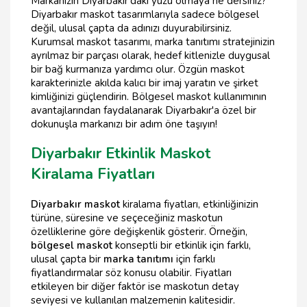
Markanızın Diyarbakır'daki yüzü olmaya ne dersiniz?
Diyarbakır maskot tasarımlarıyla sadece bölgesel
değil, ulusal çapta da adınızı duyurabilirsiniz.
Kurumsal maskot tasarımı, marka tanıtımı stratejinizin
ayrılmaz bir parçası olarak, hedef kitlenizle duygusal
bir bağ kurmanıza yardımcı olur. Özgün maskot
karakterinizle akılda kalıcı bir imaj yaratın ve şirket
kimliğinizi güçlendirin. Bölgesel maskot kullanımının
avantajlarından faydalanarak Diyarbakır'a özel bir
dokunuşla markanızı bir adım öne taşıyın!
Diyarbakır Etkinlik Maskot
Kiralama Fiyatları
Diyarbakır maskot
kiralama fiyatları, etkinliğinizin
türüne, süresine ve seçeceğiniz maskotun
özelliklerine göre değişkenlik gösterir. Örneğin,
bölgesel maskot
konseptli bir etkinlik için farklı,
ulusal çapta bir
marka tanıtımı
için farklı
fiyatlandırmalar söz konusu olabilir. Fiyatları
etkileyen bir diğer faktör ise maskotun detay
seviyesi ve kullanılan malzemenin kalitesidir.