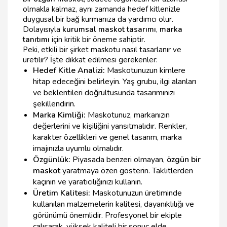
olmakla kalmaz, aynı zamanda hedef kitlenizle
duygusal bir bağ kurmanıza da yardımcı olur.
Dolayısıyla
kurumsal maskot tasarımı
,
marka
tanıtımı
için kritik bir öneme sahiptir.
Peki, etkili bir şirket maskotu nasıl tasarlanır ve
üretilir? İşte dikkat edilmesi gerekenler:
Hedef Kitle Analizi:
Maskotunuzun kimlere
hitap edeceğini belirleyin. Yaş grubu, ilgi alanları
ve beklentileri doğrultusunda tasarımınızı
şekillendirin.
Marka Kimliği:
Maskotunuz, markanızın
değerlerini ve kişiliğini yansıtmalıdır. Renkler,
karakter özellikleri ve genel tasarım, marka
imajınızla uyumlu olmalıdır.
Özgünlük:
Piyasada benzeri olmayan,
özgün bir
maskot
yaratmaya özen gösterin. Taklitlerden
kaçının ve yaratıcılığınızı kullanın.
Üretim Kalitesi:
Maskotunuzun üretiminde
kullanılan malzemelerin kalitesi, dayanıklılığı ve
görünümü önemlidir. Profesyonel bir ekiple
çalışarak, yüksek kaliteli bir sonuç elde