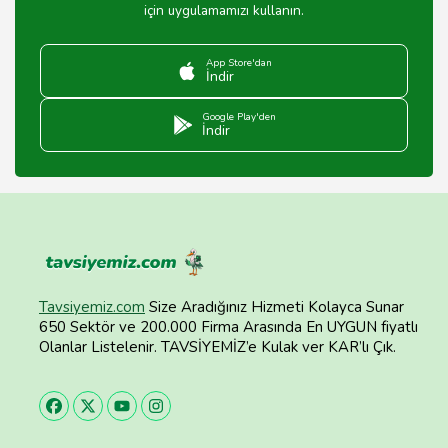
için uygulamamızı kullanın.
App Store'dan
İndir
Google Play'den
İndir
Tavsiyemiz.com
Size Aradığınız Hizmeti Kolayca Sunar
650 Sektör ve 200.000 Firma Arasında En UYGUN fiyatlı
Olanlar Listelenir. TAVSİYEMİZ’e Kulak ver KAR’lı Çık.