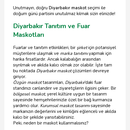
Unutmayın, doğru
Diyarbakır maskot
seçimi ile
doğum günü partisini unutulmaz kılmak sizin elinizde!
Diyarbakır Tanıtım ve Fuar
Maskotları
Fuarlar ve tanıtım etkinlikleri, bir
şirket
için potansiyel
müşterilere ulaşmak ve
marka tanıtımı
yapmak için
harika fırsatlardır. Ancak kalabalığın arasından
sıyrılmak ve akılda kalıcı olmak zor olabilir. İşte tam
bu noktada
Diyarbakır maskot
çözümleri devreye
giriyor.
Özgün maskot
tasarımları,
Diyarbakır
’daki fuar
standınızı canlandırır ve ziyaretçilerin ilgisini çeker. Bir
bölgesel maskot
, yerel kültüre uygun bir tasarım
sayesinde hemşehrilerinizle özel bir bağ kurmanıza
yardımcı olur.
Kurumsal maskot tasarımı
sayesinde
markanızın değerlerini ve kimliğini eğlenceli ve akılda
kalıcı bir şekilde yansıtabilirsiniz.
Peki, neden bir maskot kullanmalısınız?