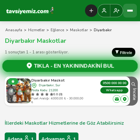
Tavsiyemiz Anasayfa
Anasayfa
>
Hizmetler
>
Eğlence
>
Maskotlar
>
Diyarbakır
Diyarbakır Maskotlar
1 sonuçtan 1 - 1 arası gösteriliyor.
Filtrele
TIKLA -
EN YAKININDAKİNİ BUL
Diyarbakır Maskot
0500 000 00 00
Diyarbakır, Sur
Posta Kodu: 21200
İncele
Whatsapp
0.0 (0)
Fiyat Aralığı: 4.000,00 ₺ - 30.000,00
₺
İllerdeki Maskotlar Hizmetlerine de Göz Atabilirsiniz
Adana
Adıyaman
1
1