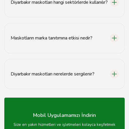
Diyarbakır maskotları hangi sektörlerde kullanılır?
Diyarbakır maskotları, turizm, etkinlikler, eğitim ve
kurumsal tanıtım gibi birçok sektörde kullanılabilir.
Maskotların marka tanıtımına etkisi nedir?
Maskotlar, markaların tanınırlığını artırır, müşteri bağlılığı
oluşturur ve etkinliklerde dikkat çekici bir unsur sağlar.
Diyarbakır maskotları nerelerde sergilenir?
Diyarbakır maskotları, fuarlar, festivaller, etkinlikler ve
sosyal medya gibi çeşitli platformlarda sergilenebilir.
Mobil Uygulamamızı İndirin
Size en yakın hizmetleri ve işletmeleri kolayca keşfetmek