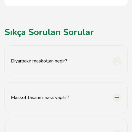
Sıkça Sorulan Sorular
Diyarbakır maskotları nedir?
Diyarbakır maskotları, bölgenin kültürel unsurlarını
yansıtan ve markaların tanıtımında kullanılan
karakterlerdir.
Maskot tasarımı nasıl yapılır?
Maskot tasarımı, markanın kimliğine uygun olarak özgün
ve yaratıcı bir şekilde gerçekleştirilir.