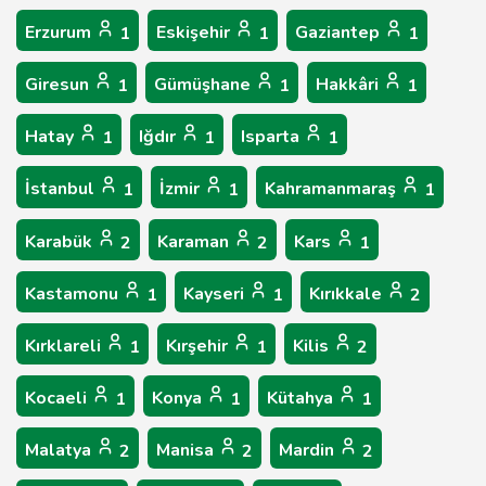
Erzurum
Eskişehir
Gaziantep
1
1
1
Giresun
Gümüşhane
Hakkâri
1
1
1
Hatay
Iğdır
Isparta
1
1
1
İstanbul
İzmir
Kahramanmaraş
1
1
1
Karabük
Karaman
Kars
2
2
1
Kastamonu
Kayseri
Kırıkkale
1
1
2
Kırklareli
Kırşehir
Kilis
1
1
2
Kocaeli
Konya
Kütahya
1
1
1
Malatya
Manisa
Mardin
2
2
2