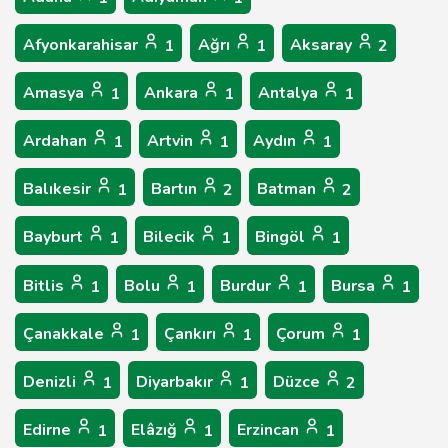
Afyonkarahisar
Ağrı
Aksaray
1
1
2
Amasya
Ankara
Antalya
1
1
1
Ardahan
Artvin
Aydın
1
1
1
Balıkesir
Bartın
Batman
1
2
2
Bayburt
Bilecik
Bingöl
1
1
1
Bitlis
Bolu
Burdur
Bursa
1
1
1
1
Çanakkale
Çankırı
Çorum
1
1
1
Denizli
Diyarbakır
Düzce
1
1
2
Edirne
Elâzığ
Erzincan
1
1
1