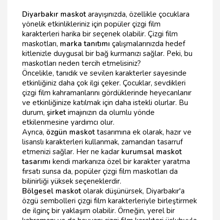
Diyarbakır maskot
arayışınızda, özellikle çocuklara
yönelik etkinlikleriniz için popüler çizgi film
karakterleri harika bir seçenek olabilir. Çizgi film
maskotları,
marka tanıtımı
çalışmalarınızda hedef
kitlenizle duygusal bir bağ kurmanızı sağlar. Peki, bu
maskotları neden tercih etmelisiniz?
Öncelikle, tanıdık ve sevilen karakterler sayesinde
etkinliğiniz daha çok ilgi çeker. Çocuklar, sevdikleri
çizgi film kahramanlarını gördüklerinde heyecanlanır
ve etkinliğinize katılmak için daha istekli olurlar. Bu
durum,
şirket
imajınızın da olumlu yönde
etkilenmesine yardımcı olur.
Ayrıca,
özgün maskot
tasarımına ek olarak, hazır ve
lisanslı karakterleri kullanmak, zamandan tasarruf
etmenizi sağlar. Her ne kadar
kurumsal maskot
tasarımı
kendi markanıza özel bir karakter yaratma
fırsatı sunsa da, popüler çizgi film maskotları da
bilinirliği yüksek seçeneklerdir.
Bölgesel maskot
olarak düşünürsek, Diyarbakır'a
özgü sembolleri çizgi film karakterleriyle birleştirmek
de ilginç bir yaklaşım olabilir. Örneğin, yerel bir