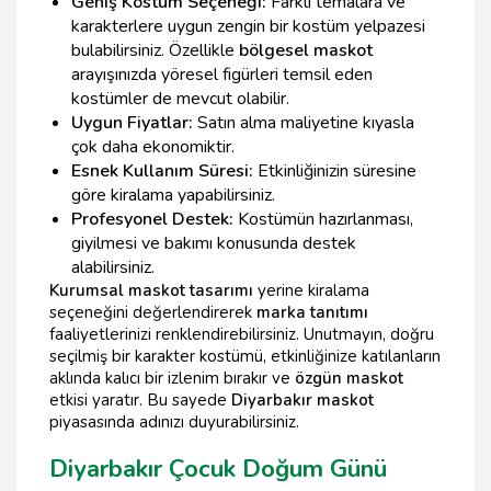
Geniş Kostüm Seçeneği:
Farklı temalara ve
karakterlere uygun zengin bir kostüm yelpazesi
bulabilirsiniz. Özellikle
bölgesel maskot
arayışınızda yöresel figürleri temsil eden
kostümler de mevcut olabilir.
Uygun Fiyatlar:
Satın alma maliyetine kıyasla
çok daha ekonomiktir.
Esnek Kullanım Süresi:
Etkinliğinizin süresine
göre kiralama yapabilirsiniz.
Profesyonel Destek:
Kostümün hazırlanması,
giyilmesi ve bakımı konusunda destek
alabilirsiniz.
Kurumsal maskot tasarımı
yerine kiralama
seçeneğini değerlendirerek
marka tanıtımı
faaliyetlerinizi renklendirebilirsiniz. Unutmayın, doğru
seçilmiş bir karakter kostümü, etkinliğinize katılanların
aklında kalıcı bir izlenim bırakır ve
özgün maskot
etkisi yaratır. Bu sayede
Diyarbakır maskot
piyasasında adınızı duyurabilirsiniz.
Diyarbakır Çocuk Doğum Günü