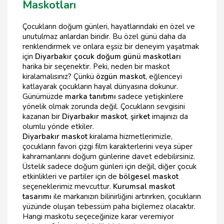
Maskotları
Çocukların doğum günleri, hayatlarındaki en özel ve
unutulmaz anlardan biridir. Bu özel günü daha da
renklendirmek ve onlara eşsiz bir deneyim yaşatmak
için
Diyarbakır çocuk doğum günü maskotları
harika bir seçenektir. Peki, neden bir maskot
kiralamalısınız? Çünkü
özgün maskot
, eğlenceyi
katlayarak çocukların hayal dünyasına dokunur.
Günümüzde
marka tanıtımı
sadece yetişkinlere
yönelik olmak zorunda değil. Çocukların sevgisini
kazanan bir
Diyarbakır maskot
,
şirket
imajınızı da
olumlu yönde etkiler.
Diyarbakır maskot
kiralama hizmetlerimizle,
çocukların favori çizgi film karakterlerini veya süper
kahramanlarını doğum günlerine davet edebilirsiniz.
Üstelik sadece doğum günleri için değil, diğer çocuk
etkinlikleri ve partiler için de
bölgesel maskot
seçeneklerimiz mevcuttur.
Kurumsal maskot
tasarımı
ile markanızın bilinirliğini artırırken, çocukların
yüzünde oluşan tebessüm paha biçilemez olacaktır.
Hangi maskotu seçeceğinize karar veremiyor