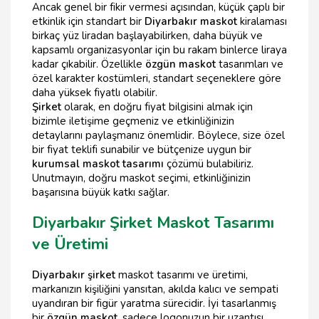
Ancak genel bir fikir vermesi açısından, küçük çaplı bir
etkinlik için standart bir
Diyarbakır maskot
kiralaması
birkaç yüz liradan başlayabilirken, daha büyük ve
kapsamlı organizasyonlar için bu rakam binlerce liraya
kadar çıkabilir. Özellikle
özgün maskot
tasarımları ve
özel karakter kostümleri, standart seçeneklere göre
daha yüksek fiyatlı olabilir.
Şirket
olarak, en doğru fiyat bilgisini almak için
bizimle iletişime geçmeniz ve etkinliğinizin
detaylarını paylaşmanız önemlidir. Böylece, size özel
bir fiyat teklifi sunabilir ve bütçenize uygun bir
kurumsal maskot tasarımı
çözümü bulabiliriz.
Unutmayın, doğru maskot seçimi, etkinliğinizin
başarısına büyük katkı sağlar.
Diyarbakır Şirket Maskot Tasarımı
ve Üretimi
Diyarbakır şirket
maskot tasarımı ve üretimi,
markanızın kişiliğini yansıtan, akılda kalıcı ve sempati
uyandıran bir figür yaratma sürecidir. İyi tasarlanmış
bir
özgün maskot
, sadece logonuzun bir uzantısı