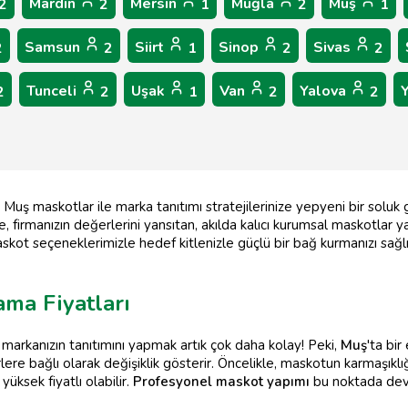
Mardin
Mersin
Muğla
Muş
2
2
1
2
1
Samsun
Siirt
Sinop
Sivas
2
2
1
2
2
Tunceli
Uşak
Van
Yalova
2
2
1
2
2
Muş maskotlar ile marka tanıtımı stratejilerinize yepyeni bir soluk 
irmanızın değerlerini yansıtan, akılda kalıcı kurumsal maskotlar yarat
maskot seçeneklerimizle hedef kitlenizle güçlü bir bağ kurmanızı sağ
ama Fiyatları
 markanızın tanıtımını yapmak artık çok daha kolay! Peki,
Muş
'ta bir
örlere bağlı olarak değişiklik gösterir. Öncelikle, maskotun karmaşıkl
üksek fiyatlı olabilir.
Profesyonel maskot yapımı
bu noktada devre