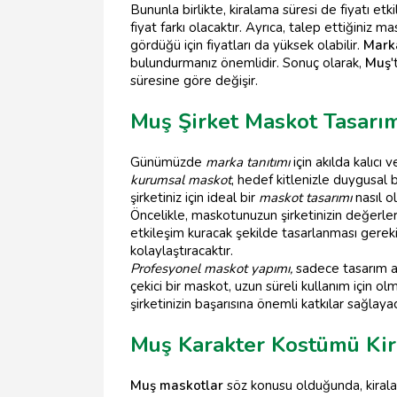
Bununla birlikte, kiralama süresi de fiyatı etki
fiyat farkı olacaktır. Ayrıca, talep ettiğiniz m
gördüğü için fiyatları da yüksek olabilir.
Marka
bulundurmanız önemlidir. Sonuç olarak,
Muş
'
süresine göre değişir.
Muş Şirket Maskot Tasarım
Günümüzde
marka tanıtımı
için akılda kalıcı 
kurumsal maskot
, hedef kitlenizle duygusal b
şirketiniz için ideal bir
maskot tasarımı
nasıl o
Öncelikle, maskotunuzun şirketinizin değerleri
etkileşim kuracak şekilde tasarlanması gereki
kolaylaştıracaktır.
Profesyonel maskot yapımı,
sadece tasarım aş
çekici bir maskot, uzun süreli kullanım için o
şirketinizin başarısına önemli katkılar sağlayac
Muş Karakter Kostümü Kir
Muş maskotlar
söz konusu olduğunda, kiralama