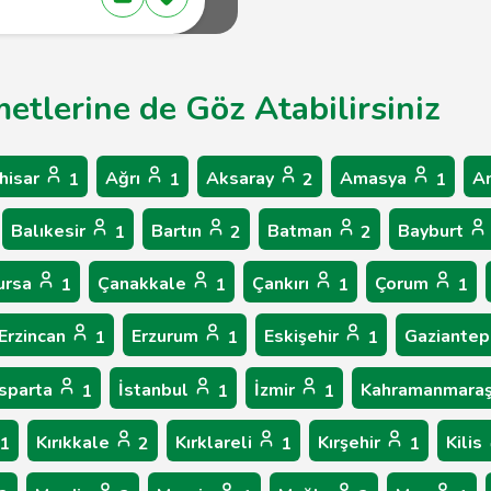
metlerine de Göz Atabilirsiniz
hisar
Ağrı
Aksaray
Amasya
A
1
1
2
1
Balıkesir
Bartın
Batman
Bayburt
1
2
2
ursa
Çanakkale
Çankırı
Çorum
1
1
1
1
Erzincan
Erzurum
Eskişehir
Gaziante
1
1
1
Isparta
İstanbul
İzmir
Kahramanmara
1
1
1
Kırıkkale
Kırklareli
Kırşehir
Kilis
1
2
1
1