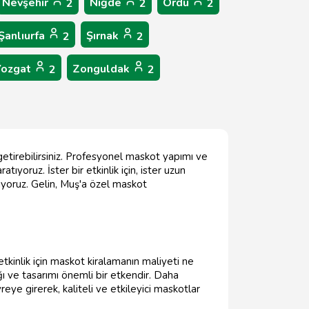
Nevşehir
Niğde
Ordu
2
2
2
Şanlıurfa
Şırnak
2
2
Yozgat
Zonguldak
2
2
getirebilirsiniz. Profesyonel maskot yapımı ve
ıyoruz. İster bir etkinlik için, ister uzun
lıyoruz. Gelin, Muş'a özel maskot
 etkinlik için maskot kiralamanın maliyeti ne
ığı ve tasarımı önemli bir etkendir. Daha
ye girerek, kaliteli ve etkileyici maskotlar