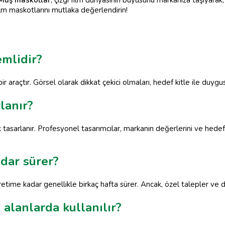
Muş maskotlar
, çizgi film dünyasının büyüsünü markanıza taşıyara
 film maskotlarını mutlaka değerlendirin!
mlidir?
ir araçtır. Görsel olarak dikkat çekici olmaları, hedef kitle ile duygu
lanır?
 tasarlanır. Profesyonel tasarımcılar, markanın değerlerini ve hede
dar sürer?
ime kadar genellikle birkaç hafta sürer. Ancak, özel talepler ve det
alanlarda kullanılır?