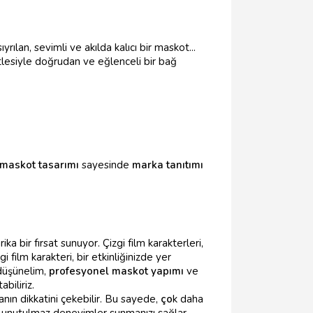
yrılan, sevimli ve akılda kalıcı bir maskot...
itlesiyle doğrudan ve eğlenceli bir bağ
maskot tasarımı
sayesinde
marka tanıtımı
rika bir fırsat sunuyor. Çizgi film karakterleri,
 film karakteri, bir etkinliğinizde yer
 düşünelim,
profesyonel maskot yapımı
ve
abiliriz.
sanın dikkatini çekebilir. Bu sayede,
ço
k daha