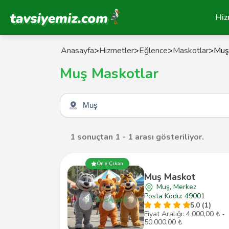
Tavsiyemiz Anasayfa
Hiz
Anasayfa
>
Hizmetler
>
Eğlence
>
Maskotlar
>
Muş
Muş Maskotlar
Şehir seçin
1 sonuçtan 1 - 1 arası gösteriliyor.
Öne Çıkan
Muş Maskot
Muş, Merkez
Posta Kodu: 49001
5.0 (1)
Fiyat Aralığı: 4.000,00 ₺ -
50.000,00 ₺