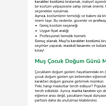
karakter kostümü
kiralamak, maliyet açısınd
bir kostüm yelpazesine sahip olmak önemli. P
seçenekler sunulmalı.
Ayrıca
, kostümlerin temizliği ve bakımı da kr
önem taşır. Bu nedenle, güvenilir ve
profes
Geniş kostüm seçeneği
Uygun fiyat aralığı
Profesyonel temizlik hizmeti
Sonuç olarak
,
Muş
'ta
karakter kostümü
kir
seçimler yaparak,
maskot tasarımı
ve kullanı
kolay!
Muş Çocuk Doğum Günü M
Çocukların doğum günleri, hayatlarındaki en 
çocuk doğum günleri için birbirinden eğlenceli
karakteri doğum gününe getirmek mümkün.
Peki, hangi maskotlar tercih ediliyor? Popüle
tercih edilebilir. Ayrıca,
marka tanıtımı
için d
eğlence aracı değil,
ço
cukların hayal dünyas
partisini daha da unutulmaz kılabilirsiniz.