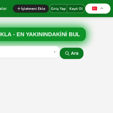
alar
İşletmeni Ekle
Giriş Yap
Kayıt Ol
IKLA -
EN YAKININDAKİNİ BUL
Ara