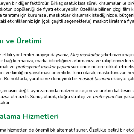
leyen bir diğer faktördür. Birkaç saatlik kısa süreli kiralamalar ile b
askotun popülerliği de fiyatı etkileyebilir. Özellikle bilinen çizgi film
 tanıtımı
için
kurumsal maskotlar
kiralamak istediğinizde, bütçeni
taki etkinlikleriniz için (
ço
k çeşitli seçeneklerle) maskot kiralama fiya
ı ve Üretimi
ve etkili yöntemler arayışındaysanız,
Muş maskotlar
şirketinizin imajı
ir bağ kurmanıza, marka bilinirliğinizi artırmanıza ve rakiplerinizden 
lmalı ve
profesyonel maskot yapımı
sürecinde nelere dikkat etmelis
ni ve kimliğini yansıtması önemlidir. İkinci olarak, maskotunuzun hede
r. Bu noktada, yaratıcı ve deneyimli bir
maskot tasarımı
ekibiyle çal
amasını değil, aynı zamanda malzeme seçimi ve üretim kalitesini de 
lmazsa olmazdır. Sonuç olarak, doğru strateji ve
profesyonel
bir yakl
aktır.
alama Hizmetleri
 hizmetleri de önemli bir alternatif sunar. Özellikle belirli bir etkin