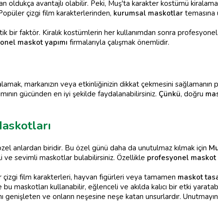
an oldukça avantajlı olabilir. Peki, Muş'ta karakter kostümü kiralam
opüler çizgi film karakterlerinden,
kurumsal maskotlar
temasına u
itik bir faktör. Kiralık kostümlerin her kullanımdan sonra profesyon
yonel maskot yapımı
firmalarıyla çalışmak önemlidir.
alamak, markanızın veya etkinliğinizin dikkat çekmesini sağlamanın 
mının gücünden en iyi şekilde faydalanabilirsiniz.
Çünkü
, doğru
mas
askotları
özel anlardan biridir. Bu özel günü daha da unutulmaz kılmak için
Mu
 ve sevimli maskotlar bulabilirsiniz. Özellikle
profesyonel maskot
r çizgi film karakterleri, hayvan figürleri veya tamamen
maskot tas
e bu maskotları kullanabilir, eğlenceli ve akılda kalıcı bir etki yarat
ını genişleten ve onların neşesine neşe katan unsurlardır. Unutma