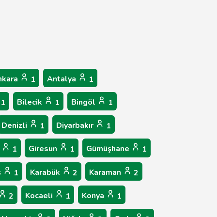
nkara
Antalya
1
1
Bilecik
Bingöl
1
1
1
Denizli
Diyarbakır
1
1
p
Giresun
Gümüşhane
1
1
1
ş
Karabük
Karaman
1
2
2
Kocaeli
Konya
2
1
1