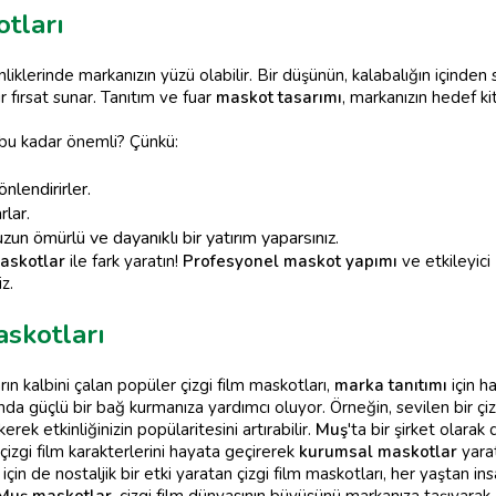
tları
nliklerinde markanızın yüzü olabilir. Bir düşünün, kalabalığın içinden sı
r fırsat sunar. Tanıtım ve fuar
maskot tasarımı
, markanızın hedef k
n bu kadar önemli? Çünkü:
önlendirirler.
rlar.
un ömürlü ve dayanıklı bir yatırım yaparsınız.
askotlar
ile fark yaratın!
Profesyonel maskot yapımı
ve etkileyici
z.
skotları
ın kalbini çalan popüler çizgi film maskotları,
marka tanıtımı
için ha
ında güçlü bir bağ kurmanıza yardımcı oluyor. Örneğin, sevilen bir çizgi
kerek etkinliğinizin popülaritesini artırabilir.
Muş
'ta bir şirket olarak
çizgi film karakterlerini hayata geçirerek
kurumsal maskotlar
yarat
 için de nostaljik bir etki yaratan çizgi film maskotları, her yaştan in