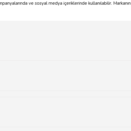
panyalarında ve sosyal medya içeriklerinde kullanılabilir. Markanın t
için tasarlanan özel karakterlerdir.