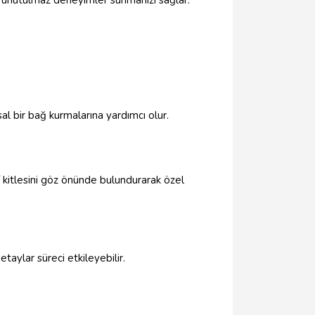
k, unutulmaz deneyimler sunmanızı sağlar.
sal bir bağ kurmalarına yardımcı olur.
f kitlesini göz önünde bulundurarak özel
aylar süreci etkileyebilir.