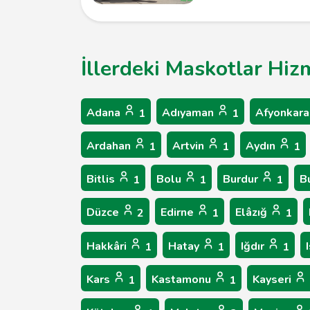
İllerdeki Maskotlar Hiz
Adana
Adıyaman
Afyonkara
1
1
Ardahan
Artvin
Aydın
1
1
1
Bitlis
Bolu
Burdur
B
1
1
1
Düzce
Edirne
Elâzığ
2
1
1
Hakkâri
Hatay
Iğdır
1
1
1
Kars
Kastamonu
Kayseri
1
1