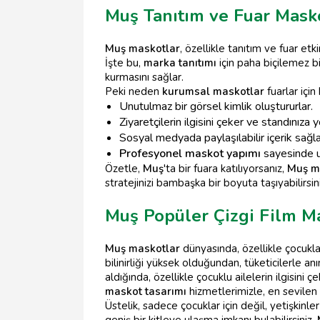
Muş Tanıtım ve Fuar Masko
Muş maskotlar
, özellikle tanıtım ve fuar etki
İşte bu,
marka tanıtımı
için paha biçilemez bi
kurmasını sağlar.
Peki neden
kurumsal maskotlar
fuarlar içi
Unutulmaz bir görsel kimlik oluştururlar.
Ziyaretçilerin ilgisini çeker ve standınıza y
Sosyal medyada paylaşılabilir içerik sağla
Profesyonel maskot yapımı
sayesinde uz
Özetle,
Muş
'ta bir fuara katılıyorsanız,
Muş m
stratejinizi bambaşka bir boyuta taşıyabilirsini
Muş Popüler Çizgi Film Ma
Muş maskotlar
dünyasında, özellikle çocuklar
bilinirliği yüksek olduğundan, tüketicilerle an
aldığında, özellikle çocuklu ailelerin ilgisini çe
maskot tasarımı
hizmetlerimizle, en sevilen 
Üstelik, sadece çocuklar için değil, yetişkinler