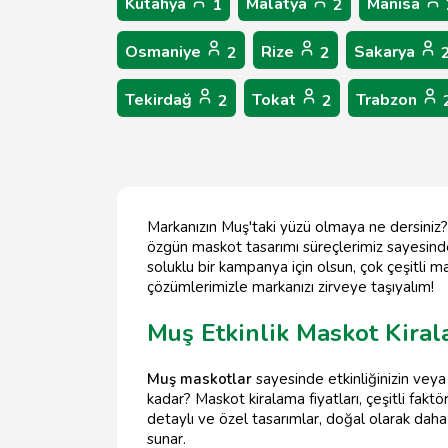
Kütahya
Malatya
Manisa
1
2
Osmaniye
Rize
Sakarya
2
2
Tekirdağ
Tokat
Trabzon
2
2
Markanızın Muş'taki yüzü olmaya ne dersiniz? 
özgün maskot tasarımı süreçlerimiz sayesinde, f
soluklu bir kampanya için olsun, çok çeşitli 
çözümlerimizle markanızı zirveye taşıyalım!
Muş Etkinlik Maskot Kiral
Muş maskotlar
sayesinde etkinliğinizin veya
kadar? Maskot kiralama fiyatları, çeşitli fakt
detaylı ve özel tasarımlar, doğal olarak daha y
sunar.