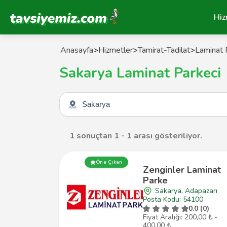
Tavsiyemiz Anasayfa
Hiz
Anasayfa
>
Hizmetler
>
Tamirat-Tadilat
>
Laminat 
Sakarya Laminat Parkeci
Şehir seçin
1 sonuçtan 1 - 1 arası gösteriliyor.
Öne Çıkan
Zenginler Laminat
Parke
Sakarya, Adapazarı
Posta Kodu: 54100
0.0 (0)
Fiyat Aralığı: 200,00 ₺ -
400,00 ₺