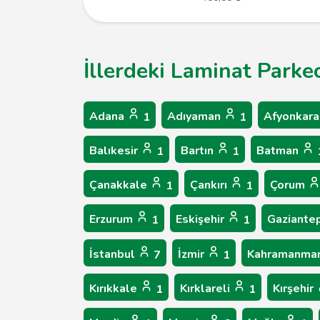
İllerdeki Laminat Parke
Adana
Adıyaman
Afyonkara
1
1
Balıkesir
Bartın
Batman
1
1
Çanakkale
Çankırı
Çorum
1
1
Erzurum
Eskişehir
Gaziante
1
1
İstanbul
İzmir
Kahramanma
7
1
Kırıkkale
Kırklareli
Kırşehir
1
1