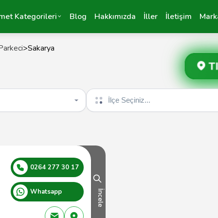
met Kategorileri
Blog
Hakkımızda
İller
İletişim
Mark
Parkeci
>
Sakarya
T
İlçe seçin
0264 277 30 17
Whatsapp
İncele