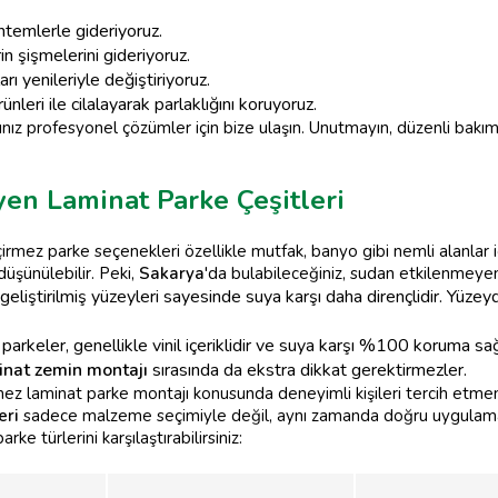
ntemlerle gideriyoruz.
n şişmelerini gideriyoruz.
ı yenileriyle değiştiriyoruz.
nleri ile cilalayarak parlaklığını koruyoruz.
ız profesyonel çözümler için bize ulaşın. Unutmayın, düzenli bakım i
en Laminat Parke Çeşitleri
irmez parke seçenekleri özellikle mutfak, banyo gibi nemli alanlar i
düşünülebilir. Peki,
Sakarya
'da bulabileceğiniz, sudan etkilenmeyen
geliştirilmiş yüzeyleri sayesinde suya karşı daha dirençlidir. Yüze
parkeler, genellikle vinil içeriklidir ve suya karşı %100 koruma sa
nat zemin montajı
sırasında da ekstra dikkat gerektirmezler.
ez laminat parke montajı konusunda deneyimli kişileri tercih etmen
eri
sadece malzeme seçimiyle değil, aynı zamanda doğru uygulama 
e türlerini karşılaştırabilirsiniz: