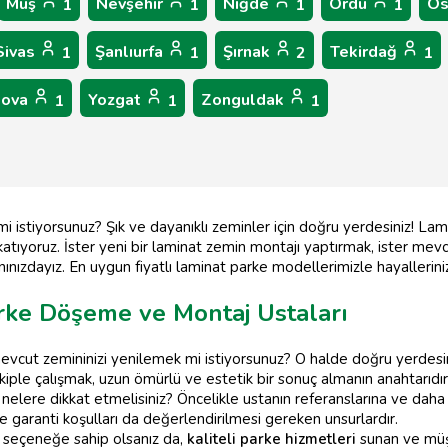
Muş
Nevşehir
Niğde
Ordu
Os
1
1
1
1
Sivas
Şanlıurfa
Şırnak
Tekirdağ
1
1
2
1
lova
Yozgat
Zonguldak
1
1
1
mi istiyorsunuz? Şık ve dayanıklı zeminler için doğru yerdesiniz! La
tıyoruz. İster yeni bir laminat zemin montajı yaptırmak, ister mevcu
ınızdayız. En uygun fiyatlı laminat parke modellerimizle hayallerin
rke Döşeme ve Montaj Ustaları
 mevcut zemininizi yenilemek mi istiyorsunuz? O halde doğru yerdes
iple çalışmak, uzun ömürlü ve estetik bir sonuç almanın anahtarıdır
elere dikkat etmelisiniz? Öncelikle ustanın referanslarına ve daha 
 ve garanti koşulları da değerlendirilmesi gereken unsurlardır.
 seçeneğe sahip olsanız da,
kaliteli parke hizmetleri
sunan ve müşt