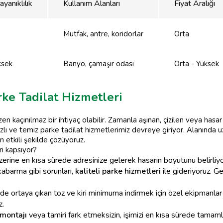
yanıklılık
Kullanım Alanları
Fiyat Aralığı
Mutfak, antre, koridorlar
Orta
ksek
Banyo, çamaşır odası
Orta - Yüksek
rke Tadilat Hizmetleri
zen kaçınılmaz bir ihtiyaç olabilir. Zamanla aşınan, çizilen veya hasa
ızlı ve temiz parke tadilat hizmetlerimiz devreye giriyor. Alanında
n etkili şekilde çözüyoruz.
ri kapsıyor?
zerine en kısa sürede adresinize gelerek hasarın boyutunu belirliyor
kabarma gibi sorunları,
kaliteli parke hizmetleri
ile gideriyoruz. G
nde ortaya çıkan toz ve kiri minimuma indirmek için özel ekipmanlar 
z.
montajı
veya tamiri fark etmeksizin, işimizi en kısa sürede tamam