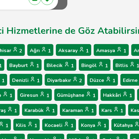
ci Hizmetlerine de Göz Atabilirsi
hisar
Ağrı
Aksaray
Amasya
A
2
1
1
1
Bayburt
Bilecik
Bingöl
Bitlis
1
1
1
1
Denizli
Diyarbakır
Düzce
Edirne
1
1
2
1
p
Giresun
Gümüşhane
Hakkâri
1
1
1
1
raş
Karabük
Karaman
Kars
Ka
1
1
1
1
Kilis
Kocaeli
Konya
Kütahya
1
1
1
1