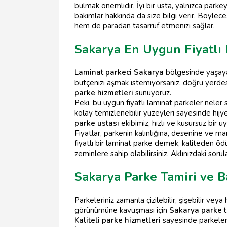
bulmak önemlidir. İyi bir usta, yalnızca par
bakımlar hakkında da size bilgi verir. Böyle
hem de paradan tasarruf etmenizi sağlar.
Sakarya En Uygun Fiyatlı 
Laminat parkeci Sakarya
bölgesinde yaşayanl
bütçenizi aşmak istemiyorsanız, doğru yerdes
parke hizmetleri
sunuyoruz.
Peki, bu uygun fiyatlı laminat parkeler neler 
kolay temizlenebilir yüzeyleri sayesinde hijy
parke ustası
ekibimiz, hızlı ve kusursuz bir u
Fiyatlar, parkenin kalınlığına, desenine ve 
fiyatlı bir laminat parke demek, kaliteden ö
zeminlere sahip olabilirsiniz. Aklınızdaki soru
Sakarya Parke Tamiri ve B
Parkeleriniz zamanla çizilebilir, şişebilir veya
görünümüne kavuşması için
Sakarya parke t
Kaliteli parke hizmetleri
sayesinde parkeleri