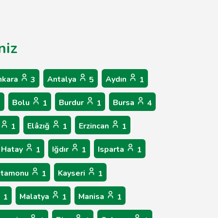
niz
nkara
Antalya
Aydın
3
5
1
Bolu
Burdur
Bursa
1
1
1
4
Elâzığ
Erzincan
1
1
1
Hatay
Iğdır
Isparta
1
1
1
stamonu
Kayseri
1
1
Malatya
Manisa
1
1
1