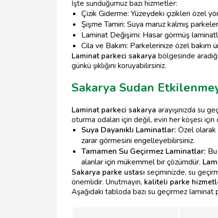
İşte sunduğumuz bazı hizmetler:
Çizik Giderme: Yüzeydeki çizikleri özel yö
Şişme Tamiri: Suya maruz kalmış parkeleri
Laminat Değişimi: Hasar görmüş laminatlar
Cila ve Bakım: Parkelerinize özel bakım ürü
Laminat parkeci sakarya
bölgesinde aradığın
günkü şıklığını koruyabilirsiniz.
Sakarya Sudan Etkilenmey
Laminat parkeci sakarya
arayışınızda su geç
oturma odaları için değil, evin her köşesi için 
Suya Dayanıklı Laminatlar:
Özel olarak 
zarar görmesini engelleyebilirsiniz.
Tamamen Su Geçirmez Laminatlar:
Bu 
alanlar için mükemmel bir çözümdür.
Lami
Sakarya parke ustası
seçiminizde, su geçirm
önemlidir. Unutmayın,
kaliteli parke hizmetl
Aşağıdaki tabloda bazı su geçirmez laminat park