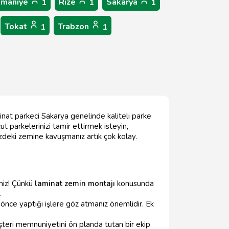
maniye
Rize
Sakarya
1
1
1
Tokat
Trabzon
1
1
minat parkeci Sakarya genelinde kaliteli parke
t parkelerinizi tamir ettirmek isteyin,
izdeki zemine kavuşmanız artık çok kolay.
iniz! Çünkü
laminat zemin montajı
konusunda
.
önce yaptığı işlere göz atmanız önemlidir. Ek
eri memnuniyetini ön planda tutan bir ekip