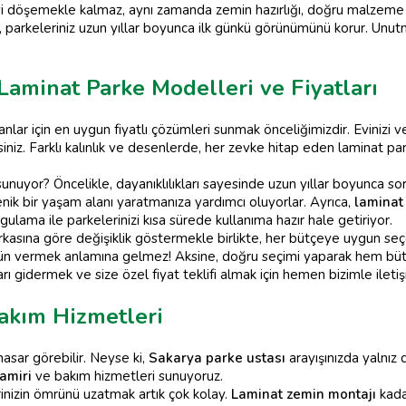
keyi döşemekle kalmaz, aynı zamanda zemin hazırlığı, doğru malzem
ce, parkeleriniz uzun yıllar boyunca ilk günkü görünümünü korur. U
Laminat Parke Modelleri ve Fiyatları
ar için en uygun fiyatlı çözümleri sunmak önceliğimizdir. Evinizi vey
iniz. Farklı kalınlık ve desenlerde, her zevke hitap eden laminat 
sunuyor? Öncelikle, dayanıklılıkları sayesinde uzun yıllar boyunca so
enik bir yaşam alanı yaratmanıza yardımcı oluyorlar. Ayrıca,
laminat
ygulama ile parkelerinizi kısa sürede kullanıma hazır hale getiriyor.
markasına göre değişiklik göstermekle birlikte, her bütçeye uygun 
dün vermek anlamına gelmez! Aksine, doğru seçimi yaparak hem bütçe
ları gidermek ve size özel fiyat teklifi almak için hemen bizimle ileti
akım Hizmetleri
 hasar görebilir. Neyse ki,
Sakarya parke ustası
arayışınızda yalnız d
amiri
ve bakım hizmetleri sunuyoruz.
nizin ömrünü uzatmak artık çok kolay.
Laminat zemin montajı
kada