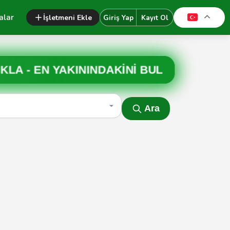
alar
İşletmeni Ekle
Giriş Yap
Kayıt Ol
IKLA -
EN YAKININDAKİNİ BUL
Ara