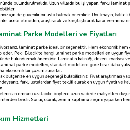
ünde bulundurulmalıdır. Uzun yıllardır bu işi yapan, farklı
laminat 
bilirler.
rınız için de güvenilir bir usta bulmak önemlidir. Unutmayın, kaliteli b
le, acele etmeden, araştırarak ve karşılaştırarak karar vermeniz en
aminat Parke Modelleri ve Fiyatları
tiyorsanız,
laminat parke
ideal bir seçenektir. Hem ekonomik hem 
p eder. Peki, Bilecik'te hangi
laminat parke
modelleri en uygun fiya
önünde bulundurmak önemlidir. Laminatın kalınlığı, deseni, markası ve 
laminat parke
modelleri, standart modellere göre biraz daha yüksek
ha ekonomik bir çözüm sunarlar.
ırarak bütçenize en uygun seçeneği bulabilirsiniz. Fiyat araştırması 
ndaysanız, farklı ustalardan fiyat teklifi alarak en uygun fiyatlı ve kal
r.
elerinizin ömrünü uzatabilir, böylece uzun vadede maliyetleri düşüreb
lerden biridir. Sonuç olarak,
zemin kaplama
seçimi yaparken hem
akım Hizmetleri