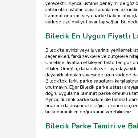
verecektir. Ayrıca, ustanın deneyimi de göz ön
sahibi olan ustalar, olası sorunları en aza indire
Laminat onarımı
veya
parke bakım
ihtiyaçla
vadede size maliyet avantajı sağlar. Bu neden
Bilecik En Uygun Fiyatlı L
Bilecik'te evinizi veya iş yerinizi yenilemek is
seçenekleri, farklı zevklere ve bütçelere hita
Öncelikle, fiyatları etkileyen faktörleri göz 
etkiler. Örneğin, daha kalın ve suya dayanıklı
dayanıklı olmaları sayesinde uzun vadede da
Bilecik'teki farklı
parke
satıcılarını karşılaşt
unutmayın. Eğer
Bilecik parke ustası
arayışı
doğru uygulama
laminat parke
ömrünü uzatı
Ayrıca, düzenli
parke bakımı
ile laminat park
onarımı
da düşünebileceğiniz ekonomik çözüm
bulundurarak en doğru kararı verebilirsiniz.
Bilecik Parke Tamiri ve B