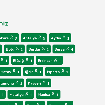
niz
nkara
Antalya
Aydın
3
5
1
Bolu
Burdur
Bursa
1
1
1
4
Elâzığ
Erzincan
1
1
1
Hatay
Iğdır
Isparta
1
1
1
stamonu
Kayseri
1
1
Malatya
Manisa
1
1
1