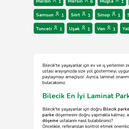
Mardin
Mersin
Muğla
1
6
1
Samsun
Siirt
Sinop
1
1
1
Tunceli
Uşak
Van
Ya
1
1
1
Bilecik'te yaşayanlar için ev ve iş yerlerinin
ustası arayışınızda size yol göstermeyi, uygun
paylaşmayı amaçlıyor. Ayrıca, laminat onarı
bulacaksınız.
Bilecik En İyi Laminat Pa
Bilecik'te yaşayanlar için doğru
Bilecik park
parke
döşemesini doğru yapmakla kalmaz, a
döşeme
ustalarını nasıl bulabilirsiniz?
Öncelikle, referansları kontrol etmek önemlidi