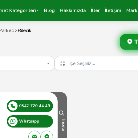
met Kategorileri
Blog
Hakkımızda
İller
İletişim
Mark
Parkeci
>
Bilecik
T
İlçe seçin
0542 720 44 49
Whatsapp
İncele