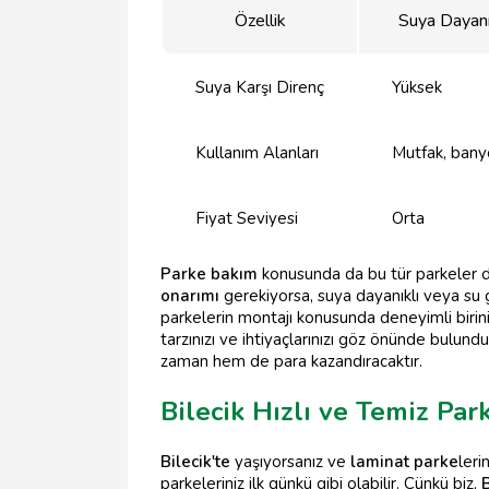
Özellik
Suya Dayanı
Suya Karşı Direnç
Yüksek
Kullanım Alanları
Mutfak, banyo
Fiyat Seviyesi
Orta
Parke bakım
konusunda da bu tür parkeler da
onarımı
gerekiyorsa, suya dayanıklı veya su 
parkelerin montajı konusunda deneyimli birini
tarzınızı ve ihtiyaçlarınızı göz önünde bulun
zaman hem de para kazandıracaktır.
Bilecik Hızlı ve Temiz Par
Bilecik'te
yaşıyorsanız ve
laminat parke
leri
parkeleriniz ilk günkü gibi olabilir. Çünkü biz,
B