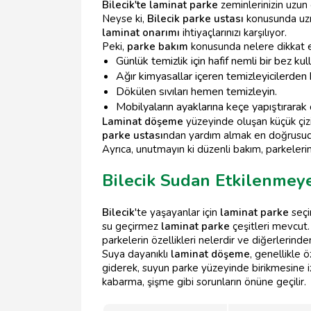
Bilecik'te laminat parke
zeminlerinizin uzun 
Neyse ki,
Bilecik parke ustası
konusunda uzma
laminat onarımı
ihtiyaçlarınızı karşılıyor.
Peki,
parke bakım
konusunda nelere dikkat e
Günlük temizlik için hafif nemli bir bez kull
Ağır kimyasallar içeren temizleyicilerden 
Dökülen sıvıları hemen temizleyin.
Mobilyaların ayaklarına keçe yapıştırarak ç
Laminat döşeme
yüzeyinde oluşan küçük çizi
parke ustası
ndan yardım almak en doğrusud
Ayrıca, unutmayın ki düzenli bakım, parkeleri
Bilecik Sudan Etkilenmeye
Bilecik
'te yaşayanlar için
laminat parke
seçi
su geçirmez
laminat parke
çeşitleri mevcut. 
parkelerin özellikleri nelerdir ve diğerlerinden 
Suya dayanıklı
laminat döşeme
, genellikle 
giderek, suyun parke yüzeyinde birikmesine 
kabarma, şişme gibi sorunların önüne geçilir.