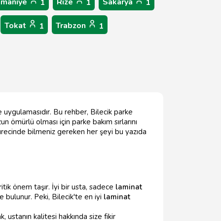
maniye
Rize
Sakarya
1
1
1
Tokat
Trabzon
1
1
ke uygulamasıdır. Bu rehber, Bilecik parke
un ömürlü olması için parke bakım sırlarını
ürecinde bilmeniz gereken her şeyi bu yazıda
itik önem taşır. İyi bir usta, sadece
laminat
bulunur. Peki, Bilecik'te en iyi
laminat
ustanın kalitesi hakkında size fikir