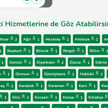
ci Hizmetlerine de Göz Atabilirsi
hisar
Ağrı
Aksaray
Amasya
A
2
1
1
1
Bayburt
Bilecik
Bingöl
Bitlis
1
1
1
1
Denizli
Diyarbakır
Düzce
Edirne
1
1
2
1
p
Giresun
Gümüşhane
Hakkâri
1
1
1
1
raş
Karabük
Karaman
Kars
Ka
1
1
1
1
Kilis
Kocaeli
Konya
Kütahya
1
1
1
1