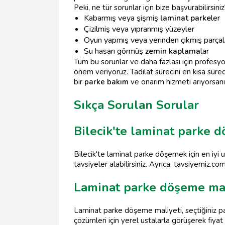
Peki, ne tür sorunlar için bize başvurabilirsiniz
Kabarmış veya şişmiş
laminat parke
ler
Çizilmiş veya yıpranmış yüzeyler
Oyun yapmış veya yerinden çıkmış parçal
Su hasarı görmüş
zemin kaplama
lar
Tüm bu sorunlar ve daha fazlası için profes
önem veriyoruz. Tadilat sürecini en kısa süre
bir
parke bakım
ve onarım hizmeti arıyorsanız
Sıkça Sorulan Sorular
Bilecik'te laminat parke dö
Bilecik'te laminat parke döşemek için en iyi u
tavsiyeler alabilirsiniz. Ayrıca, tavsiyemiz.co
Laminat parke döşeme mal
Laminat parke döşeme maliyeti, seçtiğiniz park
çözümleri için yerel ustalarla görüşerek fiyat te