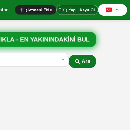
alar
İşletmeni Ekle
Giriş Yap
Kayıt Ol
IKLA -
EN YAKININDAKİNİ BUL
Ara