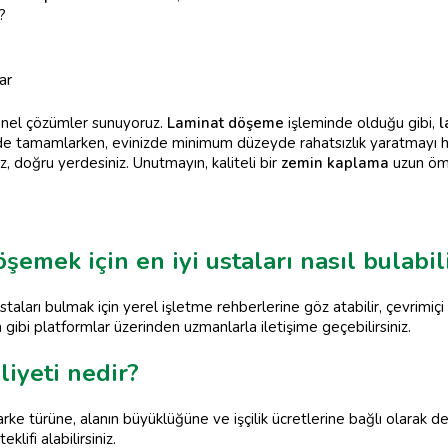
?
ar
yonel çözümler sunuyoruz.
Laminat döşeme
işleminde olduğu gibi,
l
de tamamlarken, evinizde minimum düzeyde rahatsızlık yaratmayı hede
, doğru yerdesiniz. Unutmayın, kaliteli bir
zemin kaplama
uzun ömü
şemek için en iyi ustaları nasıl bulabil
staları bulmak için yerel işletme rehberlerine göz atabilir, çevrimiçi
m gibi platformlar üzerinden uzmanlarla iletişime geçebilirsiniz.
iyeti nedir?
e türüne, alanın büyüklüğüne ve işçilik ücretlerine bağlı olarak deği
klifi alabilirsiniz.