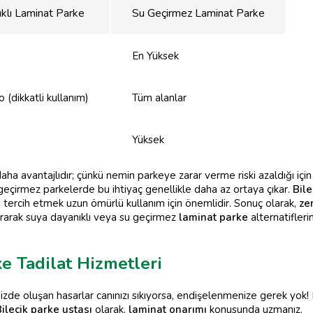
klı Laminat Parke
Su Geçirmez Laminat Parke
En Yüksek
 (dikkatli kullanım)
Tüm alanlar
Yüksek
ha avantajlıdır; çünkü nemin parkeye zarar verme riski azaldığı içi
geçirmez parkelerde bu ihtiyaç genellikle daha az ortaya çıkar.
Bile
 tercih etmek uzun ömürlü kullanım için önemlidir. Sonuç olarak,
ze
durarak suya dayanıklı veya su geçirmez
laminat parke
alternatifler
ke Tadilat Hizmetleri
nizde oluşan hasarlar canınızı sıkıyorsa, endişelenmenize gerek yok!
ilecik parke ustası
olarak,
laminat onarımı
konusunda uzmanız.