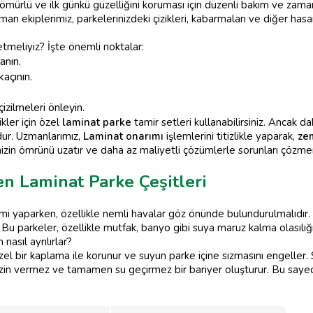
ömürlü ve ilk günkü güzelliğini koruması için düzenli bakım ve zama
n ekiplerimiz, parkelerinizdeki çizikleri, kabarmaları ve diğer hasar
tmeliyiz? İşte önemli noktalar:
anın.
kaçının.
izilmeleri önleyin.
kler için özel
laminat parke
tamir setleri kullanabilirsiniz. Ancak 
ur. Uzmanlarımız,
Laminat onarımı
işlemlerini titizlikle yaparak,
ze
nizin ömrünü uzatır ve daha az maliyetli çözümlerle sorunları çözmen
n Laminat Parke Çeşitleri
mi yaparken, özellikle nemli havalar göz önünde bulundurulmalıdır.
Bu parkeler, özellikle mutfak, banyo gibi suya maruz kalma olasılığı 
nasıl ayrılırlar?
özel bir kaplama ile korunur ve suyun parke içine sızmasını engeller.
izin vermez ve tamamen su geçirmez bir bariyer oluşturur. Bu say