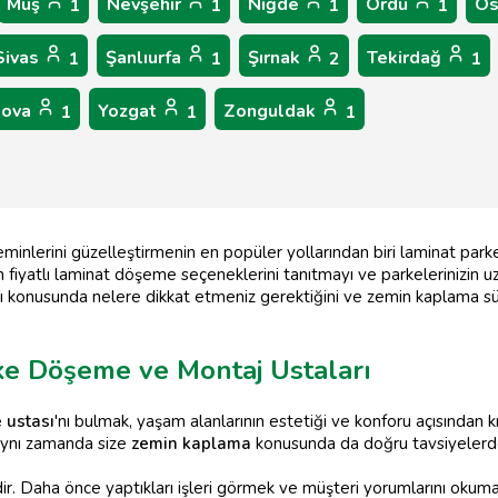
Muş
Nevşehir
Niğde
Ordu
Os
1
1
1
1
Sivas
Şanlıurfa
Şırnak
Tekirdağ
1
1
2
1
lova
Yozgat
Zonguldak
1
1
1
 zeminlerini güzelleştirmenin en popüler yollarından biri laminat par
 fiyatlı laminat döşeme seçeneklerini tanıtmayı ve parkelerinizin uz
mı konusunda nelere dikkat etmeniz gerektiğini ve zemin kaplama s
rke Döşeme ve Montaj Ustaları
e ustası
'nı bulmak, yaşam alanlarının estetiği ve konforu açısından kr
ynı zamanda size
zemin kaplama
konusunda da doğru tavsiyelerde 
r. Daha önce yaptıkları işleri görmek ve müşteri yorumlarını okumak, 