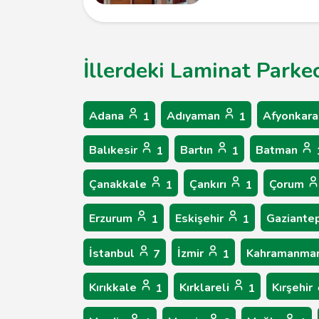
İllerdeki Laminat Parke
Adana
Adıyaman
Afyonkara
1
1
Balıkesir
Bartın
Batman
1
1
Çanakkale
Çankırı
Çorum
1
1
Erzurum
Eskişehir
Gaziante
1
1
İstanbul
İzmir
Kahramanma
7
1
Kırıkkale
Kırklareli
Kırşehir
1
1