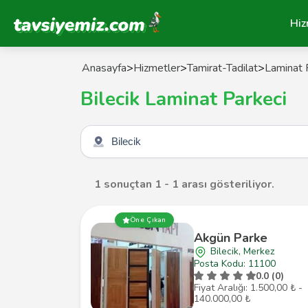
Tavsiyemiz Anasayfa
Hiz
Anasayfa
>
Hizmetler
>
Tamirat-Tadilat
>
Laminat 
Bilecik Laminat Parkeci
Şehir seçin
1 sonuçtan 1 - 1 arası gösteriliyor.
Öne Çıkan
Akgün Parke
Bilecik, Merkez
Posta Kodu: 11100
0.0 (0)
Fiyat Aralığı: 1.500,00 ₺ -
140.000,00 ₺