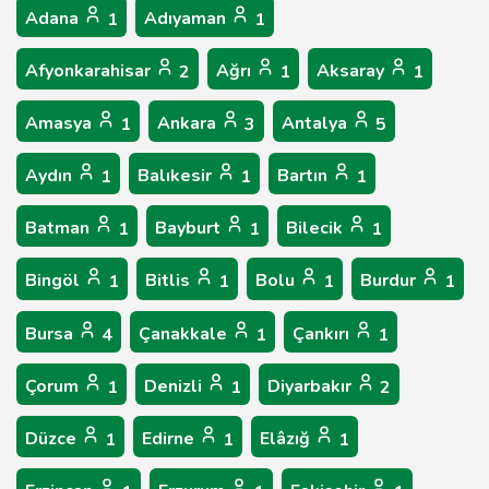
Adana
Adıyaman
1
1
Afyonkarahisar
Ağrı
Aksaray
2
1
1
Amasya
Ankara
Antalya
1
3
5
Aydın
Balıkesir
Bartın
1
1
1
Batman
Bayburt
Bilecik
1
1
1
Bingöl
Bitlis
Bolu
Burdur
1
1
1
1
Bursa
Çanakkale
Çankırı
4
1
1
Çorum
Denizli
Diyarbakır
1
1
2
Düzce
Edirne
Elâzığ
1
1
1