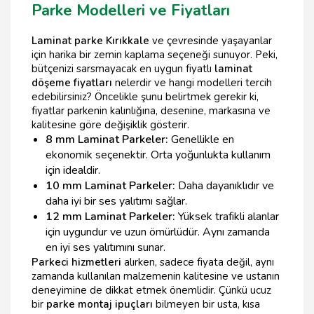
Parke Modelleri ve Fiyatları
Laminat parke Kırıkkale
ve çevresinde yaşayanlar
için harika bir zemin kaplama seçeneği sunuyor. Peki,
bütçenizi sarsmayacak en uygun fiyatlı
laminat
döşeme fiyatları
nelerdir ve hangi modelleri tercih
edebilirsiniz? Öncelikle şunu belirtmek gerekir ki,
fiyatlar parkenin kalınlığına, desenine, markasına ve
kalitesine göre değişiklik gösterir.
8 mm Laminat Parkeler:
Genellikle en
ekonomik seçenektir. Orta yoğunlukta kullanım
için idealdir.
10 mm Laminat Parkeler:
Daha dayanıklıdır ve
daha iyi bir ses yalıtımı sağlar.
12 mm Laminat Parkeler:
Yüksek trafikli alanlar
için uygundur ve uzun ömürlüdür. Aynı zamanda
en iyi ses yalıtımını sunar.
Parkeci hizmetleri
alırken, sadece fiyata değil, aynı
zamanda kullanılan malzemenin kalitesine ve ustanın
deneyimine de dikkat etmek önemlidir. Çünkü ucuz
bir
parke montaj ipuçları
bilmeyen bir usta, kısa