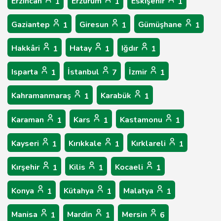
Erzincan
Erzurum
Eskişehir
1
1
1
Gaziantep
Giresun
Gümüşhane
1
1
1
Hakkâri
Hatay
Iğdır
1
1
1
Isparta
İstanbul
İzmir
1
7
1
Kahramanmaraş
Karabük
1
1
Karaman
Kars
Kastamonu
1
1
1
Kayseri
Kırıkkale
Kırklareli
1
1
1
Kırşehir
Kilis
Kocaeli
1
1
1
Konya
Kütahya
Malatya
1
1
1
Manisa
Mardin
Mersin
1
1
6