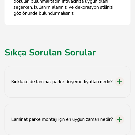
dokuları bulunmaktadır. İhtiyacınıza uygun olanı
seçerken, kullanım alanınızı ve dekorasyon stilinizi
göz önünde bulundurmalısınız.
Sıkça Sorulan Sorular
Kırıkkale'de laminat parke döşeme fiyatları nedir?
Laminat parke döşeme fiyatları, kullanılan malzeme ve
işçilik kalitesine göre değişiklik göstermektedir.
Ortalama fiyatlar hakkında bilgi almak için firmamızla
Laminat parke montajı için en uygun zaman nedir?
iletişime geçebilirsiniz.