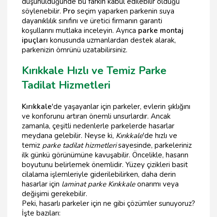
düşünüldüğünde bu farkın kabul edilebilir olduğu
söylenebilir.
Pro
seçim yaparken parkenin suya
dayanıklılık sınıfını ve üretici firmanın garanti
koşullarını mutlaka inceleyin. Ayrıca
parke montaj
ipuçları
konusunda uzmanlardan destek alarak,
parkenizin ömrünü uzatabilirsiniz.
Kırıkkale Hızlı ve Temiz Parke
Tadilat Hizmetleri
Kırıkkale
'de yaşayanlar için parkeler, evlerin şıklığını
ve konforunu artıran önemli unsurlardır. Ancak
zamanla, çeşitli nedenlerle parkelerde hasarlar
meydana gelebilir. Neyse ki,
Kırıkkale
'de hızlı ve
temiz
parke tadilat hizmetleri
sayesinde, parkeleriniz
ilk günkü görünümüne kavuşabilir. Öncelikle, hasarın
boyutunu belirlemek önemlidir. Yüzey çizikleri basit
cilalama işlemleriyle giderilebilirken, daha derin
hasarlar için
laminat parke Kırıkkale
onarımı veya
değişimi gerekebilir.
Peki, hasarlı parkeler için ne gibi çözümler sunuyoruz?
İşte bazıları: