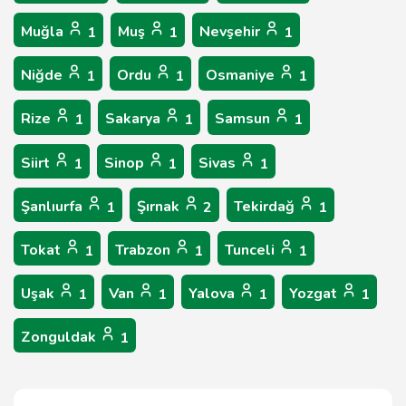
Muğla
Muş
Nevşehir
1
1
1
Niğde
Ordu
Osmaniye
1
1
1
Rize
Sakarya
Samsun
1
1
1
Siirt
Sinop
Sivas
1
1
1
Şanlıurfa
Şırnak
Tekirdağ
1
2
1
Tokat
Trabzon
Tunceli
1
1
1
Uşak
Van
Yalova
Yozgat
1
1
1
1
Zonguldak
1