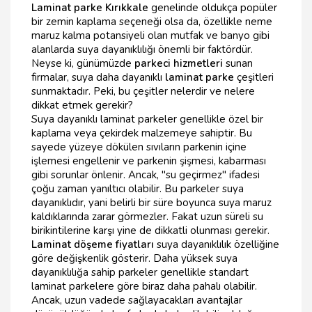
Laminat parke Kırıkkale
genelinde oldukça popüler
bir zemin kaplama seçeneği olsa da, özellikle neme
maruz kalma potansiyeli olan mutfak ve banyo gibi
alanlarda suya dayanıklılığı önemli bir faktördür.
Neyse ki, günümüzde
parkeci hizmetleri
sunan
firmalar, suya daha dayanıklı
laminat parke
çeşitleri
sunmaktadır. Peki, bu çeşitler nelerdir ve nelere
dikkat etmek gerekir?
Suya dayanıklı laminat parkeler genellikle özel bir
kaplama veya çekirdek malzemeye sahiptir. Bu
sayede yüzeye dökülen sıvıların parkenin içine
işlemesi engellenir ve parkenin şişmesi, kabarması
gibi sorunlar önlenir. Ancak, "su geçirmez" ifadesi
çoğu zaman yanıltıcı olabilir. Bu parkeler suya
dayanıklıdır, yani belirli bir süre boyunca suya maruz
kaldıklarında zarar görmezler. Fakat uzun süreli su
birikintilerine karşı yine de dikkatli olunması gerekir.
Laminat döşeme fiyatları
suya dayanıklılık özelliğine
göre değişkenlik gösterir. Daha yüksek suya
dayanıklılığa sahip parkeler genellikle standart
laminat parkelere göre biraz daha pahalı olabilir.
Ancak, uzun vadede sağlayacakları avantajlar