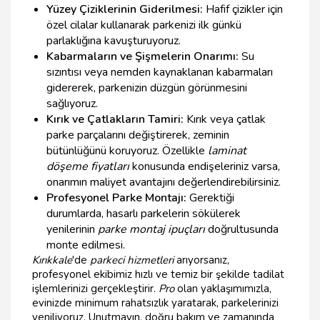
Yüzey Çiziklerinin Giderilmesi:
Hafif çizikler için
özel cilalar kullanarak parkenizi ilk günkü
parlaklığına kavuşturuyoruz.
Kabarmaların ve Şişmelerin Onarımı:
Su
sızıntısı veya nemden kaynaklanan kabarmaları
gidererek, parkenizin düzgün görünmesini
sağlıyoruz.
Kırık ve Çatlakların Tamiri:
Kırık veya çatlak
parke parçalarını değiştirerek, zeminin
bütünlüğünü koruyoruz. Özellikle
laminat
döşeme fiyatları
konusunda endişeleriniz varsa,
onarımın maliyet avantajını değerlendirebilirsiniz.
Profesyonel Parke Montajı:
Gerektiği
durumlarda, hasarlı parkelerin sökülerek
yenilerinin
parke montaj ipuçları
doğrultusunda
monte edilmesi.
Kırıkkale
'de
parkeci hizmetleri
arıyorsanız,
profesyonel ekibimiz hızlı ve temiz bir şekilde tadilat
işlemlerinizi gerçekleştirir.
Pro
olan yaklaşımımızla,
evinizde minimum rahatsızlık yaratarak, parkelerinizi
yeniliyoruz. Unutmayın, doğru bakım ve zamanında