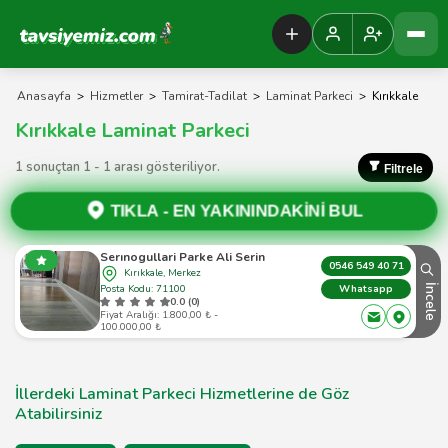
Tavsiyemiz Anasayfa
Anasayfa
>
Hizmetler
>
Tamirat-Tadilat
>
Laminat Parkeci
>
Kırıkkale
Kırıkkale Laminat Parkeci
1 sonuçtan 1 - 1 arası gösteriliyor.
Filtrele
TIKLA -
EN YAKININDAKİNİ BUL
Serınogullari Parke Ali Serin
0546 549 40 71
Kırıkkale, Merkez
Posta Kodu: 71100
İncele
Whatsapp
0.0 (0)
Fiyat Aralığı: 1.800,00 ₺ -
100.000,00 ₺
İllerdeki Laminat Parkeci Hizmetlerine de Göz
Atabilirsiniz