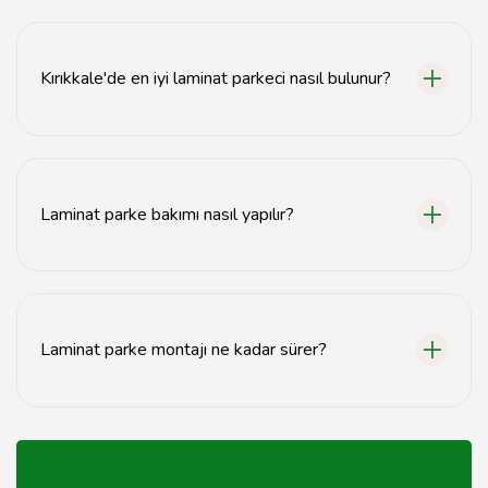
Laminat parke montajı için en uygun zaman, havanın
kuru ve sıcak olduğu dönemlerdir. Özellikle bahar ve
yaz ayları tercih edilmelidir.
Kırıkkale'de en iyi laminat parkeci nasıl bulunur?
En iyi laminat parkeciyi bulmak için müşteri yorumlarını
inceleyebilir, referansları kontrol edebilir ve fiyat
teklifleri alarak karşılaştırma yapabilirsiniz.
Laminat parke bakımı nasıl yapılır?
Laminat parke bakımı için düzenli olarak süpürme ve
nemli bir bezle silme işlemi yapılmalıdır. Aşındırıcı
temizlik ürünlerinden kaçınılmalıdır.
Laminat parke montajı ne kadar sürer?
Laminat parke montaj süresi, alanın büyüklüğüne ve
zemin hazırlığına bağlı olarak genellikle 1-2 gün
sürmektedir.