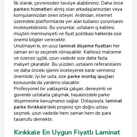
İlk olarak, çevrenizden tavsiye alabilirsiniz. Daha önce
parkeci hizmetleri
almış olan arkadaşlarınızdan veya
komşularınızdan öneri isteyin. Ardından, internet
üzerindeki platformlarda yer alan kullanıcı yorumlarını
inceleyebilirsiniz. Bu yorumlar, ustaların iş kalitesi,
müşteri memnuniyeti ve fiyat politikası hakkında size
önemli bilgiler verecektir.
Unutmayın ki, en ucuz
laminat döşeme fiyatları
her
zaman en iyi seçenek olmayabilir. Kalitesiz malzeme
ve özensiz işçilik, uzun vadede size daha fazla
maliyet çıkarabilir. Bu yüzden, ustaların referanslarını
ve daha önceki işlerini inceleyerek karar vermeniz
önemlidir. İyi bir usta, size
parke montaj ipuçları
konusunda da yardımcı olacaktır.
Profesyonel bir yaklaşımla çalışan, deneyimli ve
güvenilir ustalarla çalışmak, hayalinizdeki parke
döşemesine kavuşmanızı sağlar. Dolayısıyla,
laminat
parke Kırıkkale
'deki projeniz için doğru ustayı
seçmek, uzun vadede hem zaman hem de para
tasarrufu demektir.
Kırıkkale En Uygun Fiyatlı Laminat